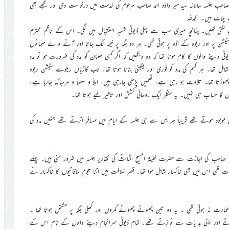
ب جلسہ سالانہ سید میر داؤد احمد صاحب مرحوم کی خدمت میں درخواست دی اور مجھے بھی
لاٹ میں۔ الحمدللہ
 لگتی تھیں۔ چنانچہ میری سب سے پہلی ڈیوٹی شعبہ استقبال میں لگی۔ اس کے ناظم محترم
 سٹیشن پر اور ربوہ کے اڈہ پر ہوتی تھی۔ ہر دو جگہ پر خیمہ لگ جاتا اور آنے والے مہمانوں
 ڈیوٹی دینے والوں کا کام ہوتا تھا کہ وہ دیکھیں کہ اگر کسی مہمان کو مدد کی ضرورت ہو تو مدد
شامل تھا۔ ہر قسم کی مدد کو فوری اور یقینی بنانا ہوتا تھا۔ جب گاڑیاں ریلوے سٹیشن ربوہ
چھوڑتا تھا۔ تلاوت ہو رہی ہے، نظمیں پڑھی جارہی ہیں، اہلاً و سھلاً و مرحباکہا جارہا ہے،
کا حساب ہی نہیں۔ یہ منظر ایک روحانی کشش اور تاثیر لیے ہوتا تھا۔
رکن موجود ہوتے تھے قریباً ہر بس سے ہی جلسہ کے ایام میں مسافر اترتے تھے جنہیں مدد کی
اظم صاحب کی اجازت سے حضرت خلیفۃ المسیح الثالثؒ کی تقاریر جلسہ میں ضرور سنی ہیں۔ پہلے
ت تھی اس میں بھی خاکسار شامل ہوا تھا۔ قصرِ خلافت میں اتنا ہجوم ملاقاتیوں کا خاکسار نے
عمارت نہ ہوتی تھی ۔ یہ دو تین چھوٹے چھوٹے کمروں اور کھلی جگہ پر مشتمل ہوتا تھا ۔
رماتے اور اپنی ہدایات سے نوازتے تھے۔ تمام ڈیوٹی سرانجام دینے والوں کے نام اس کے