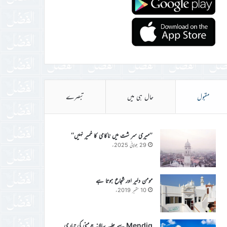
مقبول
حال ہی میں
تبصرے
’’میری سر شت میں ناکامی کا خمیر نہیں‘‘
29 جولائی 2025ء
مومن دلیر اور شجاع ہوتا ہے
10 ستمبر 2019ء
Mendig سے جلسہ سالانہ جرمنی کی تیاری