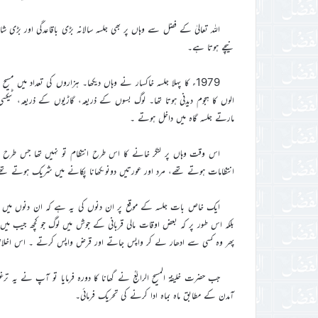
اللہ تعالیٰ کے فضل سے وہاں پر بھی جلسہ سالانہ بڑی باقاعدگی اور بڑ
نیچے ہوتا ہے۔
1979ء کا پہلا جلسہ خاکسار نے وہاں دیکھا۔ ہزاروں کی تعداد میں 
الوں کا ہجوم دیدنی ہوتا تھا۔ لوگ بسوں کے ذریعہ، گاڑیوں کے ذریعہ، ٹیک
مارتے جلسہ گاہ میں داخل ہوتے ۔
اس وقت وہاں پر لنگر خانے کا اس طرح انتظام تو نہیں تھا جس طرح قا
انتظامات ہوتے تھے، مرد اور عورتیں دونوںکھانا پکانے میں شریک ہوتے تھ
ایک خاص بات جلسہ کے موقع پر ان دنوں کی یہ ہے کہ ان دنوں میں چند
بلکہ اس طور پر کہ بعض اوقات مالی قربانی کے جوش میں لوگ جو کچھ جیب میں 
پھر وہ کسی سے ادھار لے کر واپس جاتے اور قرض واپس کرتے ۔ اس اخلاص 
جب حضرت خلیفۃ المسیح الرابعؒ نے گھانا کا دورہ فرمایا تو آپ نے یہ ت
آمدن کے مطابق ماہ بماہ ادا کرنے کی تحریک فرمائی۔