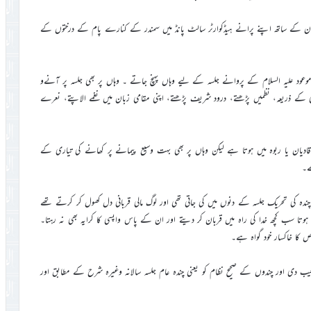
ی شان کے ساتھ اپنے پرانے ہیڈکوارٹر سالٹ پانڈ میں سمندر کے کنارے پام کے درختوں کے
مسیح موعود علیہ السلام کے پروانے جلسہ کے لیے وہاں پہنچ جاتے ۔ وہاں پر بھی جلسہ پر آنےو
سی کے ذریعہ، نظمیں پڑھتے، درود شریف پڑھتے، اپنی مقامی زبان میں نغمے الاپتے، نعرے
دیان یا ربوہ میں ہوتا ہے لیکن وہاں پر بھی بہت وسیع پیمانے پر کھانے کی تیاری کے
ے۔
ہ کی تحریک جلسہ کے دنوں میں کی جاتی تھی اور لوگ مالی قربانی دل کھول کر کرتے تھے
ہوتا سب کچھ خدا کی راہ میں قربان کر دیتے اور ان کے پاس واپسی کا کرایہ بھی نہ رہتا۔
کا خاکسار خود گواہ ہے۔
رغیب دی اور چندوں کے صحیح نظام کو یعنی چندہ عام جلسہ سالانہ وغیرہ شرح کے مطابق اور