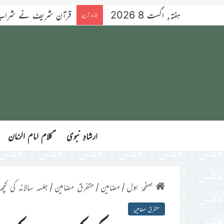
ہفتہ, اگست 8 2026
شراب، جوئے اور قرعہ ا
تازہ ترین
ارشادِ نبوی
ؑکلام امام الزمان
صفحۂ اول
/
مضامین
/
متفرق مضامین
/
جلسہ سالانہ کی کچھ
متفرق مضامین