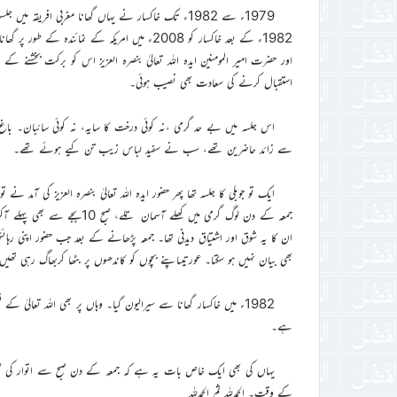
1979ء سے 1982ء تک خاکسار نے یہاں گھانا مغربی افریقہ میں جلسوں میں شمولیت کی ۔ الحمدللہ
1982ء کے بعد خاکسار کو 2008ء میں امریکہ کے نما
اور حضرت امیر المومنین ایدہ اللہ تعالیٰ بنصرہ العزیز اس کو برکت بخشنے ک
استقبال کرنے کی سعادت بھی نصیب ہوئی۔
اس جلسہ میں بے حد گرمی ،نہ کوئی درخت کا سایہ، نہ کوئی سائبان۔ باغ ا
سے زائد حاضرین تھے، سب نے سفید لباس زیب تن کیے ہوئے تھے۔
ایک تو جوبلی کا جلسہ تھا پھر حضور ایدہ اللہ تعالیٰ بنصرہ العزیز کی آمد نے 
جمعہ کے دن لوگ گرمی میں کھل
ان کا یہ شوق اور اشتیاق دیدنی تھا۔ جمعہ پڑھانے کے بعد جب حضور اپنی رہائ
بھی بیان نہیں ہو سکتا۔ عورتیںاپنے بچوں کو کاندھوں پر بٹھا کربھاگ رہی تھی
ہے۔
کے وقت۔ الحمدللہ ثم الحمدللہ