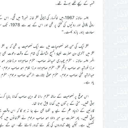
شعبہ کے نیچے لکھے ہوتے تھے۔
جلسہ سالانہ 1967ءمیں خاکس
سعادت بزور بازو نیست۔’’
لنگر ایک کی من جملہ خصوصیات میں سے ایک خصوصیت یہ تھی کہ یہ لنگر
لنگر میں آخری دن حضرت خلیفۃ المسیح الثالثؒ کی شام کے وقت دعوت بھی ہوتی 
افسر جلسہ سالانہ ، مکرم چوہدری حمیداللہ صاحب، مکرم صاحبزادہ مرزاطاہر احمد صاح
مرزا خورشید احمد صاحب ناظم لنگر، مکرم صاحبزادہ مرزا غلام احمد صاحب مرحوم،
عبدالرشید غنی صاحب مرحوم۔ مکرم صوفی بشارت الرحمٰن صاحب مرحوم، مکرم چو
یاد ہے۔
اس موقع پر خصوصیت کے ساتھ مکرم رانا محمد دین صاحب کھانا بنایا کر
ہوتی تھیں۔ مٹی کے برتنوں میں کھانا پیش ہوتا تھا۔
قارئین کے ازدیاد علم کے لیے یہ لکھنا بھی بے جا نہ ہو گا کہ اس وقت ج
تفصیل ہے۔ لیکن پہلے تندوروں کی جگہ نئے تندور ڈالنے تھے، ان کے لیے کھدا