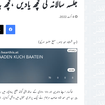
جلسہ سالانہ کی کچھ یادیں ،کچھ ب
4 اگست 2022ء
ook
(سید شمشاد احمد ناصر۔ مبلغ سلسلہ امریکہ)
خاکسار اپنے والدین اور دادا ،دادی کے ساتھ چنی گوٹھ ضلع بہاولپور میں رہ
پیر سید امیر احمد شاہ صاحب مرحوم نے ایک پرائمری سکول میں داخل کروایا۔