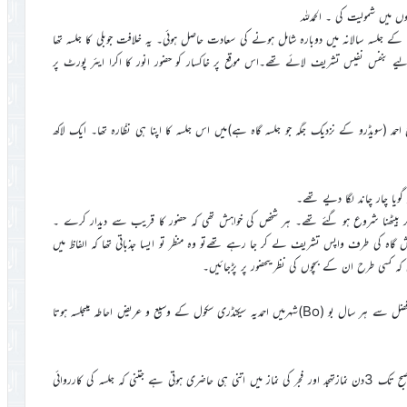
ئندہ کے طور پر گھانا کے جلسہ سالانہ میں دوبارہ شامل ہونے کی سعادت حاصل ہوئی۔ یہ خلافت جوبلی کا جلسہ تھا
ے لیے بنفس نفیس تشریف لائے تھے۔اس موقع پر خاکسار کو حضور انور کا اکرا ایئر پورٹ پر
حمد (سویڈرو کے نزدیک جگہ جو جلسہ گاہ ہے)میں اس جلسہ کا اپنا ہی نظّارہ تھا۔ ایک لاکھ
تو گویا چار چاند لگا دیے تھے۔
ے آسمان تلے، صبح 10بجے سے بھی پہلے آکر بیٹھنا شروع ہو گئے تھے۔ ہر شخص کی خواہش تھی کہ حضور کا قریب سے دیدار کرے ۔
ش گاہ کی طرف واپس تشریف لے کر جا رہے تھےتو وہ منظر تو ایسا جذباتی تھا کہ الفاظ میں
ں کہ کسی طرح ان کے بچوں کی نظریںحضور پر پڑجائیں۔
1982ء میں خاکسار گھانا سے سیرالیون گیا۔ وہاں پر بھی اللہ تعالیٰ کے فضل سے ہر سال بو (Bo)شہرمیں احمدیہ سیکنڈری سکول کے وسیع و عریض احاطہ میںجلسہ ہوتا
یہاں کی بھی ایک خاص بات یہ ہے کہ جمعہ کے دن صبح سے اتوار کی صبح تک 3دن نمازتہجد اور فجر کی نماز میں اتنی ہی حاضری ہوتی ہے جتنی کہ جلسہ کی کارروائی