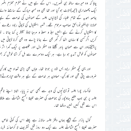
چاہا کہ وہ میرے ساتھ ہی ٹھہریں۔ اس کے لیے میں نے مکرم محترم افسر صاح
ایک چھولداری (خیمہ)الاٹ ہو گیا اور تھا بھی وہ مسجد مبارک کے سامنے والے پ
جامعہ احمدیہ کے تمام طلباء کی ڈیوٹیاں جلسہ کے مہمانوں کی خدمت کے لیے
مولانا ابوالمنیرنورالحق صاحب مرحوم تھے۔ شعبہ استقبال کی ڈیوٹی ربوہ ریلوے
کا استقبال کرنے کے لیے انہیں اہلاً و سھلاً و مرحبا لاؤڈ سپیکر پر کہا جاتا ۔
کریں اگر کسی کا سامان اٹھا کر گھر بھی لے جانا پڑے وہ بھی کرنا ڈیوٹی میں 
پرپہنچتیںاور ان سے مہمان باہر نکلتے وہ منظر دل اور طبیعت پر ایک گہرا اثر 
مہمانوں کو خوش آمدید ہو رہا ہے، ہر ایک دوسرے سے مل کر اتنا خوش کہ جس 
اور یہی کچھ منظر ربوہ بس اڈہ پر ہوتا تھا۔ وہاں بھی بڑی تعداد میں کا
ضرورت پڑتی تھی اور کارکن، معاون ہر خدمت کے لیے ہر وقت تیارہوتے!
خاکسار پورا جلسہ تو ڈیوٹیوں کی وجہ سے کبھی سن نہ پایا۔ البتہ اپنے ن
جلسہ پر ہی جب ضلع بہاولپور کی جماعت کی حضرت خلیفۃ المسیح الثالثؒ سے ملاقا
اس سے قبل کہیں نہیں دیکھا تھا۔
گول بازار کے پیچھے جہاں دفتر جلسہ سالانہ ہے پہلے اس کی کوئی خاص 
حضرت خلیفۃ المسیح الثالثؒ جلسہ سے ایک دو روز قبل تشریف لا کرمعائنہ ف