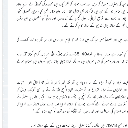
ید کی چھٹیاں منسوخ کر دیں اور سب طلباء کو لنگر ایک میں تندوروںکی کھدائی کے لیے وقار
ک میں حاضر ہو گئے جن میں خاکسار بھی شامل تھا، سارا دن وقار عمل کیا، زمین کھودی گئی،
اؤ اور زردہ سے تواضع فرمائی۔ سوئی گیس کے تندوروں اور روٹی کی مشینوں پر ان دنوں
نی ٹیم کے ساتھ بڑی تندہی کے ساتھ کام کرتے تھے۔
د میں اور خصوصاً مسجد مبارک میں نماز تہجد کا قیام اور درس اور ہر جگہ بروقت کھانے کی
ہر گھر میں کم از کم 25-20 مہمان تو ضرور ٹھہرے ہوتے تھے یہ کم سے کم تعداد ہے ورنہ اوسطاً یہ تعداد40-35سے زائد ہوتی، باقی مہمانان کرام کوجماعتی ادارہ
تھا اور پھر دسمبر کی شدید سردی میں ہر جگہ کھانا پہنچایا جاتا ۔جن گھروں میں مہمان ہوتے
 تو ربوہ کے در و دیوار پر جگہ جگہ کلمہ لَآ اِلٰہَ اِلَّا اللّٰہُ مُحَمَّدٌ رَّسُوْلُ اللّٰہِ ، آیات
 اور مولویوں نے مٹانا شروع کیا تو حضرت خلیفۃ المسیح الثالثؒ نے یہ بھی تحریک فرمائی کہ
ئندگان کے لیے جلسہ گاہ کے سٹیج پر بیٹھنے کا انتظام ہو تا تھا ۔ ایک جلسہ پر حضورؒ نے
ن بیرونی ممالک کے نمائندگان کو جو غالباً 18ممالک سے تشریف لائے ہوئے تھےکھڑے ہونے کا ارشاد فرمایا اور بڑے جلالی انداز سے فرمایا کہ
کو اور اسلام کی صداقت اور محمد رسول اللہ ﷺ کی صداقت کو کیسے مٹاؤ گے۔’