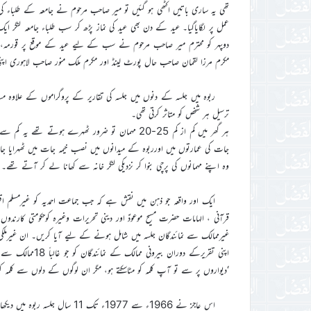
تھی یہ ساری باتیں اکٹھی ہو گئیں تو میر صاحب مرحوم نے جامعہ کے طلباء کی ع
عمل پر لگایاگیا۔ عید کے دن بھی عید کی نماز پڑھ کر سب طلباء جامعہ لنگر ای
دوپہر کو محترم میر صاحب مرحوم نے سب کے لیے عید کے موقع پر قورمہ، پل
مکرم مرزا لقمان صاحب حال پورٹ لینڈ اور مکرم ملک منور صاحب لاہوری اپ
ربوہ میں جلسہ کے دنوں میں جلسہ کی تقاریر کے پروگراموں کے علاوہ مساج
ترسیل ہر شخص کو متاثر کرتی تھی۔
جات کی عمارتوں میں اورربوہ کے میدانوں میں نصب خیمہ جات میں ٹھہرایا جاتا 
وہ اپنے مہمانوں کی پرچی بنوا کر نزدیکی لنگر خانہ سے کھانا لے کر آتے تھے۔
ایک اور واقعہ جو ذہن میں نقش ہے کہ جب جماعت احمدیہ کو غیرمسلم اقلیت قرار دیا گیا
قرآنی ، الہامات حضرت مسیح موعودؑ اور دینی تحریرات وغیرہ کوحکومتی کارندوں
غیرممالک سے نمائندگان جلسہ میں شامل ہونے کے لیے آیا کریں۔ ان غیرملکی نما
اپنی تقریرکے دورا
‘دیواروں پر سے تو آپ کلمہ کو مٹاسکتے ہو، مگر ان لوگوں کے دلوں سے کلمہ 
اس عاجز نے 1966ء سے 1977ء تک 11 سال جلسہ ربوہ میں دیکھا اور مئی 1978ء میں خاکسار گھانا مغربی افریقہ خدمت دین کے لیے روانہ ہوا۔