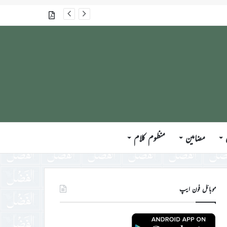
گذشتہ شمارے
مضامین
منظوم کلام
موبائل فون ایپ