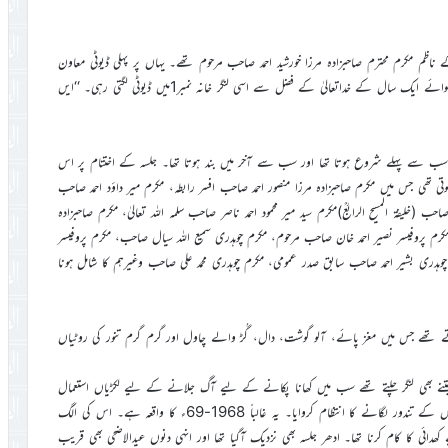
ار کی ڈیوٹی لنگر خانہ نمبر1 میں لگی۔ اس کے ناظم مکرم محترم صاحبزادہ مرزا خورشید احمد صاحب مرحوم تھے۔ یہاں پر پہلی ڈیوٹی معاون
روٹی پکوائی اور روٹیوں کی گنتی پر تھی اور اس کے بعد سے 1978ء تک سوائے ایک سال کے خداتعالیٰ کے فضل سے اسی لنگر خانہ نمبر1میں ڈیوٹی لگتی رہی۔ ‘‘ایں
 سب سے پہلے شروع ہوتا تھا اور سب سے آخر میں بند ہوتا تھا۔ جلسہ کے اختتام پر اس
تھی جس میں مکرم صاحبزادہ مرزا منصور احمد صاحب افسر رابطہ، مکرم میر داؤد احمد صاحب
ب (خلیفۃ المسیح الرابعؒ)مکرم سید میر محمود احمد ناصر صاحب سلمہ اللہ تعالیٰ، مکرم صاحبزادہ
 مکرم پروفیسر نصیر احمد خان صاحب مرحوم، مکرم چوہدری سمیع اللہ سیال صاحب، مکرم پروفیسر
ہدری بشیر احمد صاحب سابق صدر عمومی، مکرم چوہدری محمد علی صاحب وغیرہم کا شامل ہونا
تے تھے جس میں مغز پائے، آلو گوشت، دال، گُڑ والے چاول اور گرم گرم تنور کی روٹیاں
تنے بھی لنگر چلتے تھے سب میں کھانا پکانے کے لیے آگ جلانے کے لیے لکڑیاں استعمال
ہوتی تھیں۔ پھر حضرت سید میر داؤد احمد صاحب مرحوم نے لنگرخانوں میں گیس کے تندور لگانے کا انتظام کروایا۔ یہ غالباً 1968-69ء کا واقعہ ہے۔ اس کی الگ
ئی کا کام کرنا تھا۔ ادھر جلسہ بھی نزدیک آگیا تھا اور انہی دنوں عیدالاضحی بھی قریب