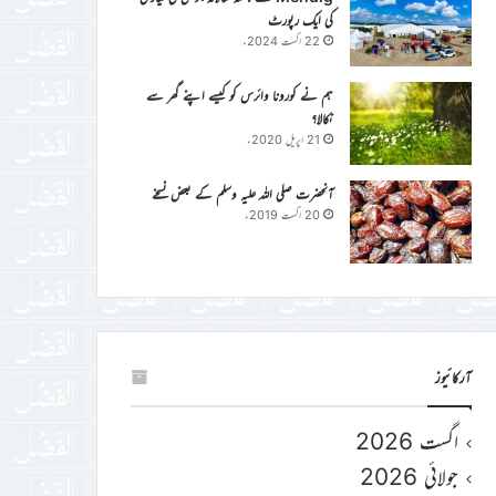
کی ایک رپورٹ
22 اگست 2024ء
ہم نے کورونا وائرس کو کیسے اپنے گھر سے
نکالا؟
21 اپریل 2020ء
آنحضرت صلی اللہ علیہ وسلم کے بعض نسخے
20 اگست 2019ء
آرکائیوز
اگست 2026
جولائی 2026