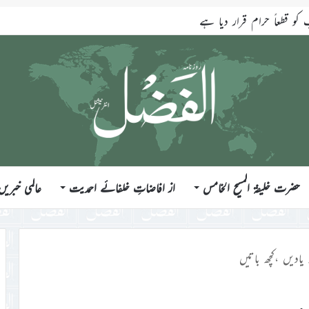
ندازی کے تیر سب شیطانی کام ہیں
حضرت خلیفۃ المسیح الخامس
از افاضاتِ خلفائے احمدیت
عالمی خبریں
 یادیں ،کچھ باتیں