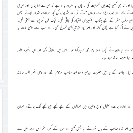
 آیا اور نہ ہی کسی جلسےمیں شمولیت کی ۔ ہاں یہ ضرور یا د ہے کہ میرے ابا جان اور میری
پر جاتے تھے اور جب ربوہ سے واپس آتے تو ربوہ شریف کی کچھ سوغات ضرور لاتے۔ جس
ں۔ ان دنوں سفر کے لیے چناب ایکسپریس اختیار کی جاتی تھی۔ ایک تویہ کراچی سے چلتی تھی۔
ں نے ذکر کیا ہے (چنی گوٹھ اور احمد پور شرقیہ)بھی ٹھہرتی تھی۔ اور سب سے بڑی بات یہ
ے لیے اباجان نے ایک بستر بند بھی خریدرکھا تھا۔ اس میں رضائی ،گدا اور تکیہ وغیرہ جلسہ
مبا عرصہ ساتھ دیتا رہا۔
میں داخلہ لیا۔ جامعہ کے پرنسپل حضرت سیدمیر داؤد احمد صاحب مرحوم تھے اور وہی افسر جلسہ سالانہ
وں اور ادارہ جات، سکول کالج وغیرہ میں مہمانوں کے لیے خیمے ہی خیمے لگ جاتے، مہمان
ر احمد شاہ صاحب کے ہاں ٹھہرتے، یا کبھی کسی اور عزیز کے گھر، مگر اس مرتبہ میں نے