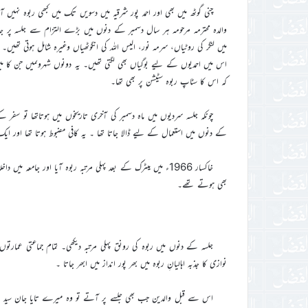
چنی گوٹھ میں بھی اور احمد پور شرقیہ میں دسویں تک میں کبھی ربوہ نہیں
والدہ محترمہ مرحومہ ہر سال دسمبر کے دنوں میں بڑے التزام سے جلسہ 
میں لنگر کی روٹیاں، سرمہ نور، الیس اللہ کی انگوٹھیاں وغیرہ شامل ہوتی تھی
اس میں احمدیوں کے لیے بوگیاں بھی لگتی تھیں۔ یہ دونوں شہروںمیں جن کا می
کہ اس کا سٹاپ ربوہ سٹیشن پر بھی تھا۔
چونکہ جلسہ سردیوں میں ماہ دسمبر کی آخری تاریخوں میں ہوتاتھا تو سفر ک
کے دنوں میں استعمال کے لیے ڈالا جاتا تھا ۔ یہ کافی مضبوط ہوتا تھا اور ایک ل
خاکسار 1966ء میں میٹرک کے بعد پہلی مرتبہ ربوہ آیا اور جامعہ 
بھی ہوتے تھے۔
جلسہ کے دنوں میں ربوہ کی رونق پہلی مرتبہ دیکھی۔ تمام جماعتی عمارت
نوازی کا جذبہ اہالیانِ ربوہ میں بھر پور انداز میں ابھر جاتا ۔
اس سے قبل والدین جب بھی جلسے پر آتے تو وہ میرے تایا جان سید منی