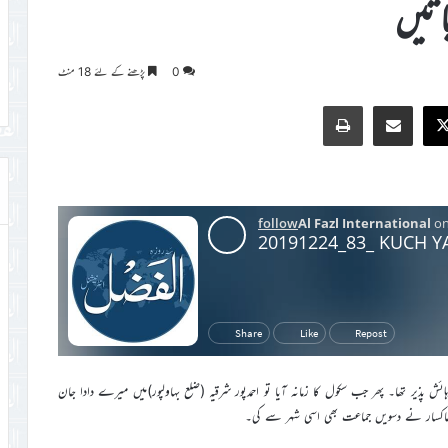
اتیں
0
پڑھنے کے لئے 18 منٹ
Print
Share via Email
Faceb
X
ائش پذیر تھا۔ پھر جب سکول کا زمانہ آیا تو احمدپور شرقیہ (ضلع بہاولپور)میں میرے دادا جان
 خاکسار نے دسویں جماعت بھی اسی شہر سے کی۔