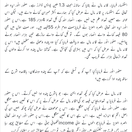
استفسار فرمایا۔ قائد مال نے بتایا کہ سالانہ بجٹ 1.3 ملین یوایس ڈالرز ہے۔ حضورِ انور ایدہ اللہ
تعالیٰ کے استفسار پر قائد مال نے عرض کیا کہ ہمارے اکثر ممبران کمانے والے ہیں، لیکن اس
حوالہ سے معین تعداد علم میں نہیں ہے۔ انصار اللہ کی کل تعداد 4ہزار 185 ہے۔اس پر حضورِ
انور ایدہ اللہ تعالیٰ بنصرہ العزیز نے فرمایا:صفِ دوم افراد 55فیصد ہیں۔ اور صفِ اوّل میں بھی
80 فیصد کمانے والے انصار ہوں گے۔ تو کُل کمانے والے ساڑھے تین ہزار انصار ہونے
چاہئیں۔ حضورِ انور نے قائد مال سے دریافت فرمایا کہ کیا وہ چندہ وصولی سے مطمئن ہیں؟ اس پر
قائد مال نے عرض کیا کہ اس میں بہتری کی گنجائش ہے۔ گذشتہ سال چندہ ادا کرنے والوں کی
تعداد اڑھائی ہزار کے قریب تھی۔
حضورِ انور نے فرمایا:کیا آپ کو یہ تسلی ہے کہ آپ کے چندہ دہندگان، باقاعدہ شرح کے
ساتھ چندہ ادا کررہے ہیں؟
قائد مال نے عرض کیا کہ کچھ تعداد ایسی ہے، جو باشرح چندہ ادا نہیں کرتے۔ اس پر حضورِ
انور نے فرمایا:یہ تعداد پچاس فیصد ہو گی؟قائد مال کے عرض کرنے پر کہ اس کا تعین بہت مشکل
ہے۔ حضورِ انور نے فرمایا کہ کیوں مشکل ہے۔ اس پر موصوف نے عرض کیاکہ چونکہ ہمیں ان کی
اصل انکم کا اندازہ نہیں ہے، اس لیے اس کا تعین مشکل ہے۔اس پر حضورِ انور ایدہ اللہ تعالیٰ
بنصرہ العزیز نے فرمایا:جو انہوں نے اپنی incomeلکھوائی ہوئی ہے، اس کے مطابق پوچھ رہا
ہوں۔ جس طرح وہ سٹیٹمنٹ میں اپنی انکم بتاتے ہیں، تو اس کے مطابق ان پر اعتبار کریں۔