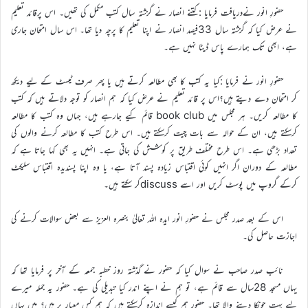
حضورِ انور نےدریافت فرمایا :کتنے انصار نے گزشتہ سال کتب مکمل کی تھیں۔ اس پرقائد تعلیم
نے عرض کیا کہ گزشتہ سال 33فیصد انصار نے اپنا تعلیم کا پرچہ دیا تھا۔ اس سال امتحان جاری
ہے، ابھی تک ہمارے پاس ڈیٹا نہیں ہے۔
حضورِ انور نے فرمایا :کیا یہ کتب کا بھی مطالعہ کرتے ہیں یا پھر صرف ٹیسٹ کے لیے دیکھ
کر امتحان دے دیتے ہیں؟اس پر قائد تعلیم نے عرض کیا کہ ہم انصار کو توجہ دلاتے ہیں کہ کتب
کا مطالعہ کریں۔ ہر مجلس میں book club قائم کیے جارہے ہیں، جہاں وہ کتب کا مطالعہ
کرسکتے ہیں، ان کے حوالہ سے بات چیت کرسکتے ہیں۔ اس طرح کتب کا مطالعہ کرنے والوں کی
تعداد بڑھی ہے۔ اس طرح مختلف طریق پر کوشش کی جاتی ہے۔ انہیں یہ بھی کہا جاتا ہے کہ
مطالعہ کے دوران اگر انہیں کوئی اقتباس زیادہ پسند آتا ہے، یا وہ اپنا پسندیدہ اقتباس سلیکٹ
کرکے گروپ میں پوسٹ کریں اور اسے discussکر سکتے ہیں۔
اس کے بعد صدر مجلس نے حضورِ انور ایدہ اللہ تعالیٰ بنصرہ العزیز سے بعض سوالات کرنے کی
اجازت حاصل کی۔
نائب صدر صاحب نے سوال کیا کہ حضور نے گذشتہ روز خطبہ جمعہ کے آخر پر فرمایا تھا کہ
یہاں مسجد 28سال سے قائم ہے، تو ہم نے اپنے اندر کیا تبدیلی کی ہے۔ حضور یہ جملہ میرے
لیے بہت چونکا دینے والا تھا۔ حضور ہم کیسے اندازہ کرسکتے ہیں کہ ہم کس معیار پر ہیں؟ میں یہاں