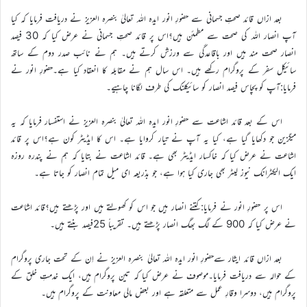
بعد ازاں قائد صحتِ جسمانی سے حضورِ انور ایدہ اللہ تعالیٰ بنصرہ العزیز نے دریافت فرمایا کہ کیا
آپ انصار اللہ کی صحت سے مطمئن ہیں؟اس پر قائد صحتِ جسمانی نے عرض کیا کہ 30 فیصد
انصار صحت مند ہیں اور باقاعدگی سے ورزش کرتے ہیں۔ ہم نے نائب صدر دوم کے ساتھ
سائیکل سفر کے پروگرام رکھے ہیں۔ اس سال ہم نے مقابلہ کا انعقاد کیا ہے۔حضورِ انور نے
فرمایا:آپ کو پچاس فیصد انصار کو سائیکلنک کی طرف لگانا چاہیے۔
اس کے بعد قائد اشاعت سے حضورِ انور ایدہ اللہ تعالیٰ بنصرہ العزیز نے استفسار فرمایا کہ یہ
میگزین جو دکھایا گیا ہے، کیا یہ آپ نے تیار کروایا ہے۔ اس کا ایڈیٹر کون ہے؟اس پر قائد
اشاعت نے عرض کیا کہ خاکسار ایڈیٹر بھی ہے۔ قائد اشاعت نے بتایا کہ ہم نے پندرہ روزہ
ایک الیکٹرانک نیوز لیٹر بھی جاری کیا ہوا ہے، جو بذریعہ ای میل تمام انصار کو جاتا ہے۔
اس پر حضورِ انور نے فرمایا:کتنے انصار ہیں جو اس کو کھولتے ہیں اور پڑھتے ہیں؟قائد اشاعت
نے عرض کیا کہ 900 کے لگ بھگ انصار پڑھتے ہیں۔ تقریباً 25فیصد بنتے ہیں۔
بعد ازاں قائد ایثار سےحضورِ انور ایدہ اللہ تعالیٰ بنصرہ العزیز نے اِن کے تحت جاری پروگرام
کے حوالہ سے دریافت فرمایا۔موصوف نے عرض کیا کہ تین پروگرام ہیں، ایک خدمتِ خلق کے
پروگرام ہیں، دوسرا وقارِ عمل سے متعلقہ ہے اور بعض مالی معاونت کے پروگرام ہیں۔