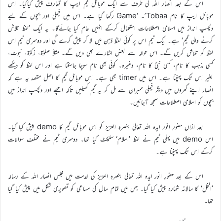
اس کے بعد انصار اللہ کی طرف سے ایک موبائل گیم ایپ کا تعارف پیش کیاگیا۔ اس
موبائل ایپ کا نام Tobaa’۔ ‘Game رکھا گیا ہے۔ اس میں فیملی اور بچوں کے لیے
دلچسپ انداز میں اسلامی اصطلاحات استعمال کرکے انہیں عام کیا جائےگا۔ یہ ایک ’لفظ تلاش
کرنے والی گیم‘ ہے۔ ایک ٹیم اس پر کوئی لفظ ذہن میں لا کر پیش کرے گی اور دوسری ٹیم اس
لفظ کو تلاش کریں گے۔ اس حوالہ سے بعض اشارے بھی دیں گے۔ مثلاً صلوٰۃ، زکوٰۃ، نبوت،
کسی مذہب کا نام، کسی نبیؑ کا نام، وغیرہ۔ کوئی بھی نام سوچا جاسکتا ہے اور اس لفظ کو دیکھے
بغیر اس تک پہنچنا ہے۔ اس میں timer بھی ہے۔ اس موبائل گیم کا اصل مقصد یہ ہے کہ
انصار اپنے گھروں میں دیگر فیملی ممبران سے مل کر یہ گیم کھیلیں تاکہ اچھے اور دلچسپ انداز میں
بچوں کو اسلامی اصطلاحات سمجھ آجائیں۔
بعد ازاں حضورِ انور ایدہ اللہ تعالیٰ بنصرہِ العزیز کو اس موبائل گیم کا demo پیش کیا گیا۔
اس demo میں پہلی ٹیم نے لفظ ’اسلام‘ سلیکٹ کیا تھا۔ دوسری ٹیم نے مختلف سوالات
کرکے اس تک پہنچنا ہے۔
اس کے بعد حضورِ انور ایدہ اللہ تعالیٰ بنصرہِ العزیز کی خدمت میں مجلس انصار اللہ کے رسالہ
’النحل‘ کا سالانہ شمارہ پیش کیا گیا۔ جس میں تمام سال کی مساعی کو تصویری شکل میں پیش کیا گیا
تھا۔