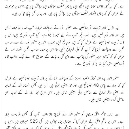
ہے۔ کیا یہ کسی خاص علاقہ میں اکٹھے ہیں یا پھر مختلف علاقوں میں رہائش پذیر ہیں؟اس پر موصوف
نے عرض کیا کہ یہاں انصار مختلف علاقوں میں رہائش پذیر ہیں اور یہاں کل پانچ مجالس ہیں۔
بعد ازاں قائد تربیت نو مبائعین سے حضورِ انور نے دریافت فرمایا: آپ صدر جماعت زائن
ہیں اور قائد نومبائعین ہیں۔ سب کچھ آپ نے ہی سنبھالا ہوا ہے۔ کیا آپ نومبائع ہیں؟اس پر
قائد تربیت نومبائعین نے عرض کیا کہ میں نومبائع نہیں ہوں۔ اس پر حضورِ انور نے صدر صاحب
مجلس سے دریافت فرمایا کہ آپ کو کوئی نومبائع نہیں ملا؟اس پر صدر صاحب مجلس انصار اللہ نے
عرض کیا کہ گذشتہ مرتبہ حضور کی جانب سے دی گئی ہدایات کے مطابق ہم نے ایک نائب قائد
نومبائعین مقرر کیا تھا جو کہ نومبائع ہے۔
حضورِ انور ایدہ اللہ تعالیٰ بنصرہِ العزیز کے دریافت فرمانے پر قائد تربیت نومبائعین نے عرض
کیا کہ ہمارے پاس 48 نومبائع ہیں اور جو بیعتیں ہوئی ہیں اس میں مجلس انصار اللہ کے ذریعہ
اور بعض دیگر ذرائع سے حاصل ہوئی بیعتیں شامل ہیں۔ اسی طرح لجنہ اماءِ اللہ کے ذریعہ بھی
حاصل کردہ بیعتیں شامل ہیں۔
بعد ازاں ناظمِ اعلیٰ ورجینیا کو حضورِ انور نے فرمایا: ماشاءاللہ۔ آپ کی مجلس تو بہت بڑی
ہے۔ اس پر ناظمِ اعلیٰ نے عرض کیا کہ ہماری چار مجالس میں کل 525 ممبران ہیں۔اس پر
فرمایا:ان سب سے رابطہ کیسے کرتے ہیں؟توناظمِ اعلیٰ نے عرض کیا کہ ان میں سے اکثر مختصر