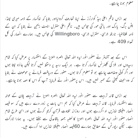
معلوم ہونا چاہیے۔
بعد ازاں ناظمِ اعلیٰ ہیڈ کوارٹرز نے اپنا تعارف کروایااور بتایا کہ خاکسار کے ذمہ میری لینڈ،
پٹس برگ، یارک اور بالٹی مور کی مجالس ہیں۔ ناظمِ اعلیٰ سنٹرل ایسٹ ریجن نے بتایا کہ ان کے
ذمہ فلاڈلفیا، نارتھ جرسی، سنٹرل جرسی، Willingboro کی مجالس ہیں۔ ہمارے انصار کی کل
تعداد 409 ہے۔
اس کے بعد آڈیٹر نے حضورِ انور ایدہ اللہ تعالیٰ بنصرہ العزیز کے استفسار پر عرض کیا کہ تمام
رسیدوں اور بلز کی کلیئرنس خاکسار کرتا ہے۔ ہر ایک رسید پر دستخط نہیں کرتا لیکن جائزہ لیتا ہوں
اور اگر کوئی وضاحت چاہیے ہو تو معلوم کرتا ہوں۔ حضور کے دریافت فرمانے پر موصوف نے بتایا
کہ وہ بجٹ کمیٹی کے ممبر نہیں ہیں۔ اس پرحضورِ انور نے فرمایا: آپ کو اس کا حصہ ہونا چاہیے۔
بعد ازاں قائد تربیت سے حضورِ انور ایدہ اللہ تعالیٰ بنصرہ العزیز نے تربیت پلان کے حوالہ
سے استفسار فرمایا۔ قائد تربیت نے عرض کیا کہ ہم اس بات پر زور دے رہے ہیں کہ سو فیصد
انصار پنجوقتہ نمازیں اد اکررہے ہوں اور روزانہ تلاوتِ قرآنِ کریم کرتے ہوں اور اسی طرح تمام
انصار حضورِ انور ایدہ اللہ تعالیٰ بنصرہِ العزیز کا خطبہ جمعہ باقاعدگی سے سنتے ہوں۔ یہ ہمارا ٹارگٹ
ہے۔ لیکن رپورٹس کے مطابق ہمارے 60فیصد انصار پنجوقتہ نمازیں ادا کررہے ہیں۔