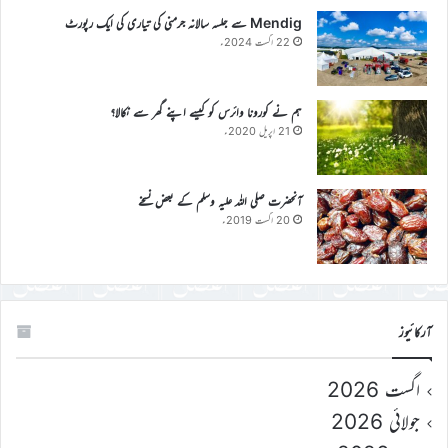
Mendig سے جلسہ سالانہ جرمنی کی تیاری کی ایک رپورٹ
22 اگست 2024ء
ہم نے کورونا وائرس کو کیسے اپنے گھر سے نکالا؟
21 اپریل 2020ء
آنحضرت صلی اللہ علیہ وسلم کے بعض نسخے
20 اگست 2019ء
آرکائیوز
اگست 2026
جولائی 2026