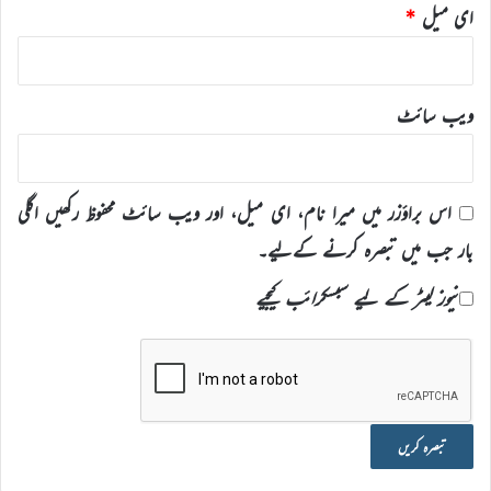
ای میل
*
ویب‌ سائٹ
اس براؤزر میں میرا نام، ای میل، اور ویب سائٹ محفوظ رکھیں اگلی
بار جب میں تبصرہ کرنے کےلیے۔
نیوز لیٹر کے لیے سبسکرائب کیجیے