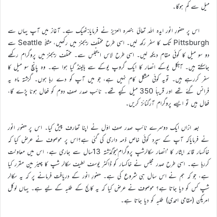
میل سے کم ہوگا۔
اس پر حضورِ انور ایدہ اللہ تعالیٰ بنصرہ العزیز نے فرمایا:ٹھیک ہے۔ آغاز میں آپ یہاں سے
Pittsburgh تک کا سفر رکھ لیں۔ اسی طرح مختلف ریجنز میں رکھیں، مثلاً Seattle سے
دو سو میل کا کوئی مقام دیکھ لیں۔ اسی طرح لاس اینجلس سے۔ مختلف ریجنز میں پروگرام رکھے
جاسکتے ہیں۔ آجکل یوکے انصار کا ایک گروپ یوکے سے ہالینڈ گیا ہوا ہے۔ وہ پانچ سو میل کا
سفر کررہے ہیں۔ تویہ کوئی مشکل کام نہیں ہے، جو میں آپ کو دے رہا ہوں۔ گزشتہ ماہ یہ
فرانس گئے تھے اور قریباً 350 میل کیے تھے۔ نائب صدر صفِ دوم کو فعال ہونا پڑے گا،
فعال ہیں تو ایسے پروگرام آرگنائز کریں۔
بعد ازاں ایک دوسرے نائب صدر صفِ اوّل نے اپنا تعارف پیش کیا۔ اس پر حضورِ انور
نے فرمایاکہ آپ کے سپرد کوئی خاص ذمہ داری کی گئی ہے؟اس پر موصوف نے عرض کیا کہ
خاکسار قائد ایثار کا ’انصار سکالرشپ پروگرام‘جوگذشتہ 13سال سے جاری ہے، اس میں معاونت
کررہا ہے۔ اسی طرح صدر مجلس نے خاکسار کو ڈاکٹر یوسف لطیف سکالر شپ کا چیئر مین مقرر کیا
ہے، جو کہ ہم نے اس سال ہی شروع کی ہے۔ حضورِ انور کے دریافت فرمانے پر کہ یہ سکالر
شپ کس کو دیا جاتا ہے؟ موصوف نے عرض کیا کہ یہ کالج کے طلبہ کے لیے ہے۔ یہاں لوکل
امریکن (مقامی احمدی) طلبہ کو دیا جاتا ہے۔