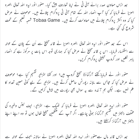
بعد ازاں معاون صدر برائے آئی ٹی نے اپنا تعارف پیش کیا۔ حضورِ انور ایدہ اللہ تعالیٰ بنصرہ
العزیز نے فرمایا کہ کیا آپ انصار اللہ کے تمام آئی ٹی پروگرام چلاتے ہیں۔ موصوف نے عرض
کیا کہ وہ اکثر پروگرام چلانے میں معاونت کرتے ہیں۔ Tobaa Game شعبہ تعلیم کے تحت
شروع کی گئی ہے۔
اس کے بعد حضورِ انور ایدہ اللہ تعالیٰ بنصرہ العزیز نے قائد تبلیغ سے اُن کے پلان کے حوالہ
سے استفسار فرمایا۔ اس پر قائد تبلیغ نے عرض کیا کہ ہماری توجہ اس بات پر مرکوز ہے کہ انصار
باہر نکلیں اور گروپ تبلیغی پروگرام کریں۔
حضورِ انور نے فرمایا:کتنے آرگنائزڈ تبلیغ گروپ ہیں؟ اور کتنا لٹریچر تقسیم کیا ہے؟ موصوف
نے عرض کیا کہ مجالس سے ماہانہ رپورٹس حاصل کرتے ہیں۔ لٹریچر کے لیے کوئی معین تعداد کا
علم نہیں ہے۔ لیکن ہم آئندہ سے یہ سوال بھی رپورٹ میں شامل کرلیں گے۔
حضورِ انور ایدہ اللہ تعالیٰ بنصرہِ العزیز نے فرمایا کہ ٹھیک ہے، لٹریچر، لیف لیٹس وغیرہ کی
مختلف ریجنز میں تقسیم آرگنائز ہونی چاہیے۔ اگر آپ کے منتظمینِ تبلیغ فعال ہوں تو وہ اپنے اپنے
ریجنز میں آرگنائز کرسکتے ہیں۔
بعد ازاں قائد مال سےحضورِ انور ایدہ اللہ تعالیٰ بنصرہ العزیز نے سالانہ بجٹ کے حوالہ سے