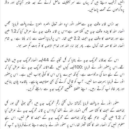
انہیں ترغیب دیتے ہیں کہ یہاں سے سرٹیفیکیٹ حاصل کرنے کے بعد طاہر اکیڈمی اور دیگر
پروگراموں کے تحت پڑھائیں۔
بعد ازاں قائد وقفِ جدید سےحضورِ انور ایدہ اللہ تعالیٰ بنصرہ العزیز نےدریافت فرمایا: مجلس
انصار اللہ کا چندہ وقفِ جدید میں کتنا حصہ ہے؟اس پر قائد وقفِ جدید نے عرض کیا کہ1.2 ملین
ہے اور جماعت کا وقفِ جدید بجٹ 2.2 ملین تھا۔ اس پرفرمایا:نصف سے زائد بنتا ہے، یہ تمام
انصار اللہ کا حصہ تھا، کمال ہے۔ پھر لجنہ اماءِ اللہ اور خدام الاحمدیہ کا تو بہت کم حصہ ہوا۔
اس کے بعدقائد تحریکِ جدید نے بتایا کہ کل تجنید کے 44فیصد انصارتحریکِ جدید میں شامل
تھے۔اس پرحضورِ انور نے فرمایا :100فیصد کیوں نہیں تھے؟قائد تحریکِ جدید نے عرض کیا کہ
اس کے لیے دعا کی درخواست ہے، کیونکہ میرے پاس اس کا کوئی جواب نہیں ہے۔ اس پرحضورِ
انور نے فرمایا :صرف دعا نہیں۔ آپ کو قائل کرنے کی بھی صلاحیت چاہیے۔ باقاعدہ پلان بنائیں
اور پھر فالو اَپ کرتے رہیں۔ اپنے متعلقہ منتظمین تحریکِ جدید سے رابطے کریں۔
حضورِ انور نے دریافت فرمایا :گذشتہ سال کتنی رقم تحریکِ جدید میں اکٹھی ہوئی تھی اور کل
جماعت کے بجٹ کا کتنا حصہ مجلس انصار اللہ نے اکٹھا کیا؟اس پر قائد تحریکِ جدید نے عرض کیا
کہ 1.2 ملین تھی۔ تاہم مجھے چونکہ جماعت کے تحریکِ جدید کے بجٹ کا علم نہیں، اس لیے
معلوم نہیں کہ انصار اللہ کا کتنا شیئر تھا۔اس پر حضور انور نے ہدایت دیتے ہوئےفرمایا:یہ آپ کو