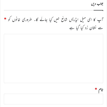
جواب دیں
آپ کا ای میل ایڈریس شائع نہیں کیا جائے گا۔
ضروری خانوں کو
*
سے نشان زد کیا گیا ہے
ت
ب
ص
ر
ہ
*
نام
*