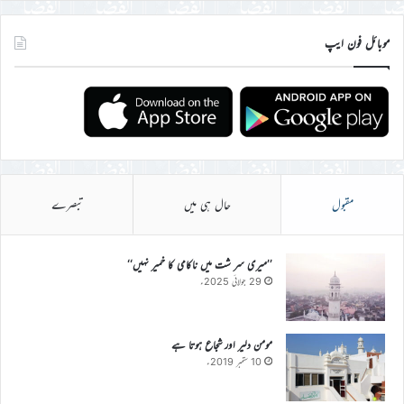
موبائل فون ایپ
مقبول
حال ہی میں
تبصرے
’’میری سر شت میں ناکامی کا خمیر نہیں‘‘
29 جولائی 2025ء
مومن دلیر اور شجاع ہوتا ہے
10 ستمبر 2019ء