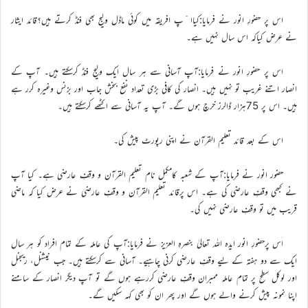
اس پر حضورِ انور نے فرمایا:کیاا ٓپ افریقہ میں کوئی ماڈل ولیج بھی فنڈ کرتے ہیں؟قائد ایثار
نے عرض کیاکہ اس سال نہیں ہے۔
اس پر حضورِ انور نے فرمایا:آپ آسانی سے ہر سال ایک ولیج فنڈ کرسکتے ہیں۔ آپ کے
انصار اتنے غریب تو نہیں ہیں۔ انصار کی کافی بڑی تعداد نفع بخش جاب اور بزنس وغیرہ کرر ہے
ہیں۔ اس پر 75ہزار ڈالرز خرچ ہوں گے۔ آپ یہ آسانی سے اکٹھے کرسکتے ہیں۔
اس کے بعد قائد تعلیم القرآن نے اپنی رپورٹ پیش کی۔
حضور انور نے فرمایا:آپ کے شعبہ کامکمل نام تعلیم القرآن و وقفِ عارضی ہے۔ کیا آپ
نے کبھی وقفِ عارضی کی ہے۔ اس پرقائد تعلیم القرآن و وقفِ عارضی نے عرض کیا کہ ماضی
قریب میں تو وقفِ عارضی نہیں کی۔
اس پرحضورِ انور ایدہ اللہ تعالیٰ بنصرہِ العزیز نے فرمایا:آپ کی عاملہ کے تمام افراد کو ہر سال
ایک سے دو ہفتہ کے لیے وقفِ عارضی کرنی چاہیے۔ آسانی سے کرسکتے ہیں۔ جب نیشنل، ریجنل
اور لوکل سطح پر تمام عاملہ ممبران وقفِ عارضی کررہے ہوں گے تو آپ دیگر انصار کے سامنے
اپنا نمونہ پیش کرنے والے ہوں گے اور پھر ان کو بھی کہہ سکیں گے۔