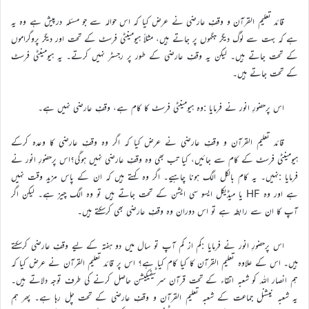
قائد تعلیم القرآن و وقفِ عارضی نے عرض کیا کہ اس حوالہ سے جو مسئلہ درپیش ہے وہ یہ
ہے کہ بہت سے لوگ دیگر جگہوں پر جاتے ہیں، مثلاً ہیومینٹی فرسٹ کے تحت اور دیگر پروگراموں
کے تحت جاتے ہیں۔ لیکن یہ وقفِ عارضی کے طور پر رجسٹر نہیں کرتے۔ یہ ہیومینٹی فرسٹ
کے تحت جاتے ہیں۔
اس پرحضورِ انور نے فرمایا :وہ ہیومینٹی فرسٹ کا کام ہے، وقفِ عارضی نہیں ہے۔
قائد تعلیم القرآن و وقفِ عارضی نے عرض کیا کہ اگر وہ وقفِ عارضی کا وعدہ کرکے
ہیومینٹی فرسٹ کے کام سے جائیں، کیا تب بھی وہ وقفِ عارضی نہیں ہوگی؟اس پرحضورِ انور نے
فرمایا :نہیں۔ یہ کام بالکل الگ ہونا چاہیے۔ اگر وہ کہتے ہیں کہ ان کے پاس مزید وقت نہیں
ہے اور وہ HF یا میڈیکل ایسو سی ایشن کے تحت جاتے ہیں تو وہ الگ چیز ہے۔ لیکن اگر
آپ کا ان سے رابطہ ہے تو اس دوران وہ وقفِ عارضی بھی کرسکتے ہیں۔
اس پرحضورِ انور نے فرمایا :کم از کم آپ تو سال میں دو ہفتہ کے لیے وقفِ عارضی کرسکتے
ہیں۔ اس کے علاوہ تعلیم القرآن کا کیا کام کیا ہے؟ اس پر قائد تعلیم القرآن نے عرض کیا کہ
ہم انصار اللہ کو شعبہ اتقاء کے تحت قرآن سرٹیفیکیشن حاصل کرنے کی طرف توجہ دلاتے ہیں۔
یہ شعبہ نیشنل جماعت کے شعبہ تعلیم القرآن و وقفِ عارضی کے تحت چل رہا ہے۔ پھر ہم