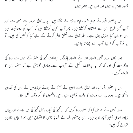
بطور خادم رہا ہوں اور اب میں ناصر ہوں۔
اس پرحضورِ انور نے فرمایا:آپ اپنا جائزہ لے سکتے ہیں۔ یہاں کافی عرصہ سے مسجد ہے اور
آپ کس طرح اس سے استفادہ کرسکتے ہیں۔ پھر آپ تجزیہ کرسکتے ہیں کہ آپ کی روحانیت میں
اس دوران کیا بہتری ہوئی ہے۔ اللہ تعالیٰ سے تعلق قائم کرنے کے لیے کیا کوششیں کی ہیں۔ تو
یہ تو آپ کو اپنے آپ سے پوچھنا چاہیے۔
بعد ازاں صدر مجلس انصار اللہ نے انصار ہاؤسنگ پراجیکٹ کمیونٹی سنٹر کے حوالہ سے دعا کی
درخواست کی اور کہا کہ یہ پراجیکٹ تکمیل کے قریب ہے۔ہماری خواہش ہے کہ حضور اس کا
وزٹ کریں۔
اس پر حضورِ انور ایدہ اللہ تعالیٰ بنصرہ العزیز نے مسکراتے ہوئے فرمایا:میں نے اس کی تصاویر
دیکھی ہیں۔ بہرحال اب وزٹ کا وقت تونہیں ہے۔ میں دیکھوں گا اگر وقت نکل سکا۔
صدر مجلس نے عرض کیا کہ حضور دعا کریں کہ یہ کمیونٹی ایک ماڈل کمیونٹی بن جائے اور یہاں
زیادہ احمدی فیملیز آباد ہو جائیں۔ اس پرحضورِ انور نے فرمایا :اس کا افتتاح نہیں ہوا؟ وہاں نمازیں
شروع کی ہیں؟