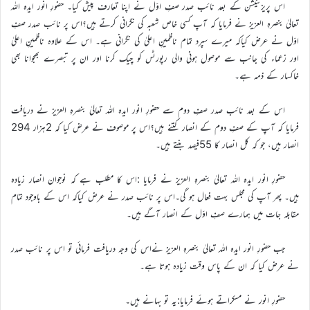
اس پریزنٹیشن کے بعد نائب صدر صفِ اوّل نے اپنا تعارف پیش کیا۔ حضورِ انور ایدہ اللہ
تعالیٰ بنصرہِ العزیز نے فرمایا کہ آپ کسی خاص شعبہ کی نگرانی کرتے ہیں؟اس پر نائب صدر صفِ
اوّل نے عرض کیاکہ میرے سپرد تمام ناظمینِ اعلیٰ کی نگرانی ہے۔ اس کے علاوہ ناظمینِ اعلیٰ
اور زعماء کی جانب سے موصول ہونی والی رپورٹس کو چیک کرنا اور ان پر تبصرے بھجوانا بھی
خاکسار کے ذمہ ہے۔
اس کے بعد نائب صدر صفِ دوم سے حضورِ انور ایدہ اللہ تعالیٰ بنصرہِ العزیز نے دریافت
فرمایا کہ آپ کے صفِ دوم کے انصار کتنے ہیں؟اس پر موصوف نے عرض کیا کہ 2ہزار 294
انصار ہیں، جو کہ کل انصار کا 55فیصد بنتے ہیں۔
حضورِ انور ایدہ اللہ تعالیٰ بنصرہِ العزیز نے فرمایا :اس کا مطلب ہے کہ نوجوان انصار زیادہ
ہیں۔ پھر آپ کی مجلس بہت فعال ہو گی۔اس پر نائب صدر نے عرض کیاکہ اس کے باوجود تمام
مقابلہ جات میں ہمارے صفِ اوّل کے انصار آگے ہیں۔
جب حضورِ انور ایدہ اللہ تعالیٰ بنصرہِ العزیز نےاس کی وجہ دریافت فرمائی تو اس پر نائب صدر
نے عرض کیا کہ ان کے پاس وقت زیادہ ہوتا ہے۔
حضورِ انور نے مسکراتے ہوئے فرمایا:یہ تو بہانے ہیں۔