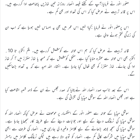
حضورِ انور نے فرمایا:آپ کے کتنے فیصد انصار روزانہ تین نمازیں باجماعت ادا کررہے ہیں۔
اس پر قائد تربیت نے عرض کیا کہ اس کی تعداد اور بھی کم ہے۔
اس پرحضورِ انور نے فرمایا :کیاا نہیں اس عمر میں بھی یہ احساس نہیں ہورہا ہے کہ اب ان
کی زندگی ختم ہونے والی ہے۔
قائد تربیت نے عرض کیا کہ ہم اس حوالہ سے کوشش کررہے ہیں۔ یکم اکتوبر تا 10؍
اکتوبر بھی اس حوالہ سے عشرہ منایا گیا ہے۔ مکمل کوشش ہے کہ مسجد یا نماز سنٹرز میں آ کر نماز
ادا کی جائے۔ نماز سنٹرز کو بھی فعال کیا جارہا ہے۔ انشاء اللہ امید ہے کہ یہ تعداد بڑھاسکیں
گے۔
اس کے بعد نائب صدر انصار اللہ نےبتایا کہ صدر مجلس نے ان کے ذمہ شعبہ اشاعت کیا
ہے اور مجلس انصار اللہ کے سوشل میڈیا کی نگرانی کی ہے۔
سوشل میڈیا کے حوالہ سے حضور انور کے استفسار پر موصوف نے عرض کیاکہ انصار اللہ کو
سوشل میڈیا کی ٹریننگ دینے کے لیے اور جوابات دینے کے لیے طریقہ کار سمجھایا جارہا ہے۔
سوشل میڈیا کی سمجھ بوجھ بڑھانے کے لیے کلاسز وغیرہ لی جارہی ہیں۔ انصار کی طرف سے ابھی
سوشل میڈیا میں شرکت کافی کم ہے۔ انصار کو توجہ دلا رہے ہیں لیکن ٹریننگ کلاسز میں رجسٹر