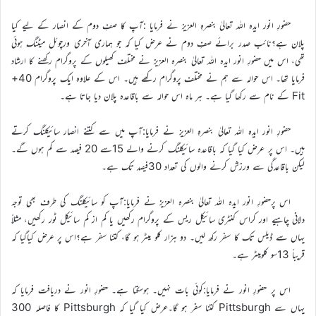
حضورِ انور ایدہ اللہ تعالیٰ بنصرہِ العزیز نے فرمایا :آپ کا صفِ دوم کے انصار کے لیے کیا
پلان ہے؟نائب صدر برائے صفِ دوم نے عرض کیا کہ جو ہماری آخری ورچوئل میٹنگ ہوئی
تھی، اس میں حضورِ انور ایدہ اللہ تعالیٰ بنصرہ العزیز نے مختلف کھیلوں کے پروگرام رکھنے کا ارشاد
فرمایا تھا۔ اس حوالہ سے ہم نے مختلف پروگرام رکھے ہیں۔ اس کے علاوہ ایک پروگرام 40+
Fit کے نام سے رکھا گیا ہے۔ ہر ماہ اس حوالہ سے باقاعدہ پلان دیا جاتا ہے۔
حضورِ انور ایدہ اللہ تعالیٰ بنصرہِ العزیز نے فرمایا:آپ میں سے کتنے انصار سائیکلنگ کرتے
ہیں۔ اس پر عرض کیا گیا کہ باقاعدہ سائیکلنگ کرنے والے 15سے 20 فیصد سے کم ہوں گے۔
لیکن باقاعدگی سے ورزش کرنے والوں کی تعداد 30فیصد تک ہے۔
اس پرحضورِ انور ایدہ اللہ تعالیٰ بنصرہ العزیز نے فرمایا:آپ کو سائیکلنگ کی طرف بھی توجہ
دلانی چاہیے اور کراس کنٹری سائیکل ریس کے پروگرام رکھیں یا کم از کم سائیکل ٹور رکھیں، مثلاً
یہاں سے ڈیلس تک کا سفر رکھ لیں۔ دو ہزار کلو میٹر ہو گا، کتنا سفر ہے؟اس پر عرض کیاگیا کہ
قریباً 13سو کلومیٹر ہے۔
اس پر حضورِ انور نے فرمایا:کوئی بات نہیں۔ ہوسکتا ہے۔ حضورِ انور نے دریافت فرمایا کہ
یہاں سے Pittsburgh کتنا سفر ہو گا۔عرض کیا گیا کہ Pittsburgh کا فاصلہ 300