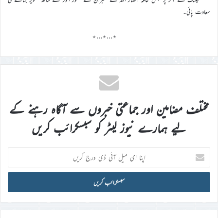
سعادت پائی۔
٭…٭…٭
مختلف مضامین اور جماعتی خبروں سے آگاہ رہنے کے
لیے ہمارے نیوز لیٹر کو سبسکرائب کریں
اپنا
ای
میل
آئی
ڈی
درج
کریں