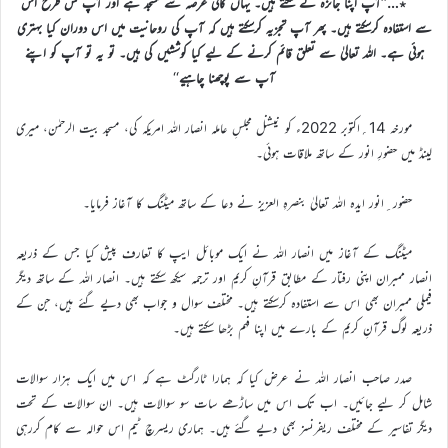
٭…’’آپ اپنا جائزہ لے سکتے ہیں۔ یہاں کافی عرصہ سے مسجد ہے اور آپ کس طرح اس
سے استفادہ کرسکتے ہیں۔ پھر آپ تجزیہ کرسکتے ہیں کہ آپ کی روحانیت میں اس دوران کیا بہتری
ہوئی ہے۔ اللہ تعالیٰ سے تعلق قائم کرنے کے لیے کیا کوششیں کی ہیں۔ تو یہ تو آپ کو اپنے
آپ سے پوچھنا چاہیے
‘‘
مورخہ 14؍اکتوبر 2022ء کو نیشنل مجلسِ عاملہ انصار اللہ امریکہ کی، مسجد بیت الرحمٰن، میری
لینڈ میں حضورِ انور کے ساتھ ملاقات ہوئی۔
حضور ِانور ایدہ اللہ تعالیٰ بنصرہِ العزیز نے دعا کے ساتھ میٹنگ کا آغاز فرمایا۔
میٹنگ کے آغاز میں انصار اللہ نے ایک موبائل ایپ کا تعارف پیش کیا جس کے ذریعہ
انصار ممبران اپنی رفتار کے مطابق قرآنِ کریم اور ترجمہ سیکھ سکتے ہیں۔ انصار اللہ کے ساتھ دیگر
فیملی ممبران بھی اس سے استفادہ کرسکتے ہیں۔ مختلف سوال و جواب بھی دیے گئے ہیں، جن کے
ذریعہ لوگ قرآنِ کریم کے بارے میں اپنا فہم بڑھا سکتے ہیں۔
صدر صاحب انصار اللہ نے عرض کیا کہ ہمارا ٹارگٹ ہے کہ اس میں ایک ہزار سوالات
شامل کر لیے جائیں۔ اب تک اس میں ساڑھے سات سو سوالات ہیں۔ ان سوالات کے تحت
دیگر تفاسیر کے مختلف ریفرنسز بھی دیے گئے ہیں۔ ہماری ریسرچ ٹیم اس حوالہ سے کام کررہی