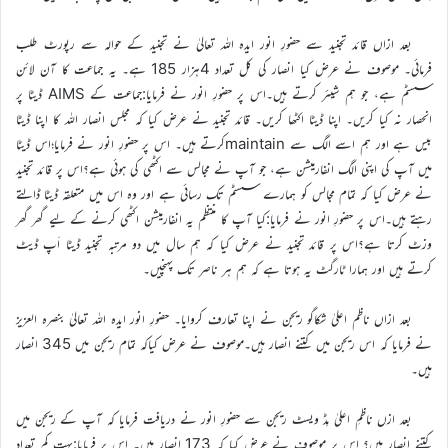
بعد ازاں قائد تجنید سے حضورِ انور ایدہ اللہ تعالیٰ نے تجنید کے حوالہ سے رپورٹ طلب
فرمائی۔ موصوف نے عرض کیا انصار کی کل تعداد 4ہزار 185 ہے۔ یہ جماعت کا آن لائن
سسٹم ہے، جو ہم شیئر کرتے ہیں۔اس پر حضورِ انور نے فرمایا:جماعت کے AIMS ڈیٹا پر
انحصار نہ کیا کریں۔ اپنا ڈیٹا اکٹھا کریں۔ قائد تجنید نے عرض کیا کہ مجلس انصار اللہ کا اپنا ڈیٹا
بیس ہے اور ہم اسے الگ سے maintainکرتے ہیں۔ اس پر حضورِ انور نے فرمایا؛اس ڈیٹا
میں آپ کی اپنی الگ انفارمیشن ہے، جو آپ نے مجالس سے اکٹھی کی ہوئی ہے؟اس پر قائد تجنید
نے عرض کیا کہ تمام مجالس کو ہمارے سسٹم تک رسائی ہے اور وہ اس میں متعلقہ ڈیٹا ڈالتے
رہتے ہیں۔اس پر حضورِ انور نے فرمایا:کیا آپ کا منتظم یہ انفارمیشن اکٹھی کرنے کے لیے گھر گھر
وزٹ کرتا ہے؟اس پر قائد تجنید نے عرض کیا کہ ہم سال میں دو مرتبہ تجنید ڈیٹا اَپ ڈیٹ
کرتے ہیں اور ہمارا ٹارگٹ یہ ہوتا ہے کہ ہم ہر ناصر تک پہنچیں۔
بعد ازاں ناظم اعلیٰ شکاگو ریجن نے اپنا تعارف کروایا۔ حضورِ انور ایدہ اللہ تعالیٰ بنصرہ العزیز
نے فرمایا کہ اس ریجن میں کتنے انصار ہیں۔موصوف نے عرض کیاکہ تمام ریجن میں 345 انصار
ہیں۔
بعد ازں ناظمِ اعلیٰ مِڈ ویسٹ ریجن سے حضورِ انور نے دریافت فرمایا کہ آپ کے ریجن میں
کتنے انصار ہیں؟ اس پر موصوف نے عرض کیا کہ 173 انصار ہیں۔ اس پر فرمایا:بہت کم تعداد