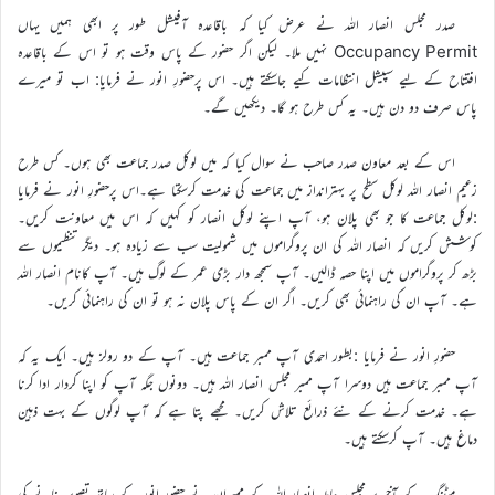
صدر مجلس انصار اللہ نے عرض کیا کہ باقاعدہ آفیشل طور پر ابھی ہمیں یہاں
Occupancy Permit نہیں ملا۔ لیکن اگر حضور کے پاس وقت ہو تو اس کے باقاعدہ
افتتاح کے لیے سپیشل انتظامات کیے جاسکتے ہیں۔ اس پرحضورِ انور نے فرمایا: اب تو میرے
پاس صرف دو دن ہیں۔ یہ کس طرح ہو گا۔ دیکھیں گے۔
اس کے بعد معاون صدر صاحب نے سوال کیا کہ میں لوکل صدر جماعت بھی ہوں۔ کس طرح
زعیم انصار اللہ لوکل سطح پر بہترانداز میں جماعت کی خدمت کرسکتا ہے۔اس پرحضورِ انور نے فرمایا
:لوکل جماعت کا جو بھی پلان ہو، آپ اپنے لوکل انصار کو کہیں کہ اس میں معاونت کریں۔
کوشش کریں کہ انصار اللہ کی ان پروگراموں میں شمولیت سب سے زیادہ ہو۔ دیگر تنظیموں سے
بڑھ کر پروگراموں میں اپنا حصہ ڈالیں۔ آپ سمجھ دار بڑی عمر کے لوگ ہیں۔ آپ کانام انصار اللہ
ہے۔ آپ ان کی راہنمائی بھی کریں۔ اگر ان کے پاس پلان نہ ہو تو ان کی راہنمائی کریں۔
حضورِ انور نے فرمایا :بطور احمدی آپ ممبر جماعت ہیں۔ آپ کے دو رولز ہیں۔ ایک یہ کہ
آپ ممبر جماعت ہیں دوسرا آپ ممبر مجلس انصار اللہ ہیں۔ دونوں جگہ آپ کو اپنا کردار ادا کرنا
ہے۔ خدمت کرنے کے نئے ذرائع تلاش کریں۔ مجھے پتا ہے کہ آپ لوگوں کے بہت ذہین
دماغ ہیں۔ آپ کرسکتے ہیں۔
میٹنگ کے آخر پر مجلس عاملہ انصار اللہ کے ممبران نے حضور انور کے ساتھ تصویر بنانے کی