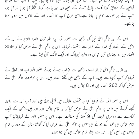
قوانین کے مطابق کووِڈ ٹیسٹ پازیٹو آنے کے تین دن بعد چاہے کووِڈ نیگیٹو آیا ہو یا نہ آیا ہو،
آپ نے ہر صورت کام پر جانا ہے۔اسی طرح آپ کا انصار اللہ کے کاموں میں رویہ ہونا
چاہیے۔
اس کے بعد ناظمِ اعلیٰ نیویارک ریجن سے حضور انور ایدہ اللہ تعالیٰ بنصرہ العزیز نے ان کے
ریجن کے انصار کی تعداد کے حوالہ سے استفسار فرمایا۔ اس پر ناظمِ اعلیٰ نے عرض کیا کہ 359
انصار ہیں او رہماری تین مجالس دو میٹرو نیویارک اور ایک لانگ آئی لینڈ ہے۔
بعد ازاں ناظمِ اعلیٰ نارتھ ایسٹ ریجن سے مخاطب ہوتے ہوئے حضورِ انور ایدہ اللہ تعالیٰ نے
فرمایا کہ آپ گیمبیا سے ہیں۔ آپ کے ریجن میں کتنے انصار ہیں۔ اس پر موصوف ناظمِ اعلیٰ نے
عرض کیا کہ 262 انصار ہیں اور 8 مجالس ہیں۔
اس پر حضورِ انور نے فرمایا :کیا یہ مختلف علاقوں میں پھیلی ہوئی ہیں اور آپ ان سے رابطہ
کیسے کرتے ہیں؟اس پر ناظمِ اعلیٰ نے عرض کیا کہ یہ تمام مجالس دور دور ہیں۔ریجن کے ایک
کنارے سے دوسری طرف کل 9 گھنٹہ کی مسافت ہے۔ اس پر حضورِ انور نے فرمایا:کیا آپ
تمام مجالس میں خود گئے ہوئے ہیں؟اس پر ناظمِ اعلیٰ نے عرض کیا کہ گذشتہ سال کے دوران تمام
مجالس میں نہیں گیا۔ اس سے پہلے تمام مجالس میں گیا ہوا ہوں۔