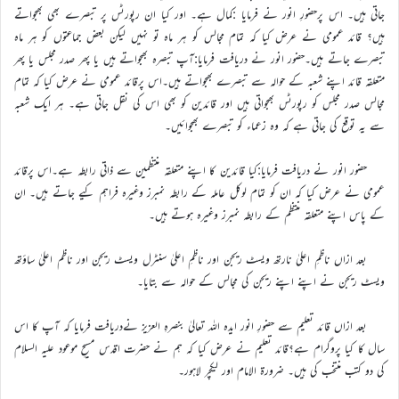
جاتی ہیں۔ اس پرحضورِ انور نے فرمایا :کمال ہے۔ اور کیا ان رپورٹس پر تبصرے بھی بھجواتے
ہیں؟ قائد عمومی نے عرض کیا کہ تمام مجالس کو ہر ماہ تو نہیں لیکن بعض جماعتوں کو ہر ماہ
تبصرے جاتے ہیں۔حضور انور نے دریافت فرمایا:آپ تبصرہ بھجواتے ہیں یا پھر صدر مجلس یا پھر
متعلقہ قائد اپنے شعبہ کے حوالہ سے تبصرے بھجواتے ہیں۔اس پرقائد عمومی نے عرض کیا کہ تمام
مجالس صدر مجلس کو رپورٹس بھجواتی ہیں اور قائدین کو بھی اس کی نقل جاتی ہے۔ ہر ایک شعبہ
سے یہ توقع کی جاتی ہے کہ وہ زعماء کو تبصرے بھجوائیں۔
حضور انور نے دریافت فرمایا:کیا قائدین کا اپنے متعلقہ منتظمین سے ذاتی رابطہ ہے۔اس پرقائد
عمومی نے عرض کیا کہ ان کو تمام لوکل عاملہ کے رابطہ نمبرز وغیرہ فراہم کیے جاتے ہیں۔ ان
کے پاس اپنے متعلقہ منتظم کے رابطہ نمبرز وغیرہ ہوتے ہیں۔
بعد ازاں ناظمِ اعلیٰ نارتھ ویسٹ ریجن اور ناظمِ اعلیٰ سنٹرل ویسٹ ریجن اور ناظم اعلیٰ ساؤتھ
ویسٹ ریجن نے اپنے اپنے ریجن کی مجالس کے حوالہ سے بتایا۔
بعد ازاں قائد تعلیم سے حضورِ انور ایدہ اللہ تعالیٰ بنصرہِ العزیز نےدریافت فرمایا کہ آپ کا اس
سال کا کیا پروگرام ہے؟قائد تعلیم نے عرض کیا کہ ہم نے حضرت اقدس مسیحِ موعود علیہ السلام
کی دو کتب منتخب کی ہیں۔ ضرورۃ الامام اور لیکچر لاہور۔