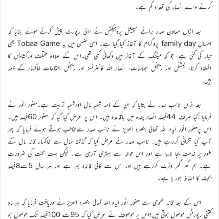
کرنے والے انصار کی تعداد کم ہے۔
بعد ازاں معاون صدر برائے سپیشل پروجیکٹس نے اپنی رپورٹ پیش کرتے ہوئے بتایا کہ
امسال family day پروگرام کا آغاز کیا گیا ہے۔ اسی ضمن میں یہ Tobaa Game بھی
تیار کی گئی ہے، جو کہ میٹنگ کے آغاز میں دکھائی گئی تھی۔اس کے علاوہ مختلف ورکشاپس کا
انعقاد کرنا، نیشنل اور ریجنل اجلاسات، انصار اللہ کانفرنسز اور ریجنل اجتماعات خاکسار کے ذمہ
ہیں۔
بعد ازاں نائب صدر نے بتایا کہ ان کے ذمہ شعبہ مال اورشعبہ تربیت ہے۔حضورِ انور نے
فرمایا :کیا صرف 44فیصد انصار چندہ میں باقاعدہ ہیں۔ اس پر عرض کیا گیا کہ حضور 60فیصد ہیں۔
اس پرحضورِ انور ایدہ اللہ تعالیٰ بنصرہِ العزیز نے نائب صدر سےمخاطب ہوتے ہوئے فرمایا کہ پھر
آپ کیا نگرانی کررہے ہیں۔ نائب صدر نے عرض کیا کہ گذشتہ سال سے خاکسار قائد مال کے
طور پر خدمت بجا لارہا ہے اور اس حوالہ سے بہتری آرہی ہے۔ لیکن بہت محنت کی ضرورت
ہے۔ ہم گھر گھر وزٹ کررہے ہیں اور اس سے کافی فائدہ ہوا ہے اور ہر سال 5سے8فیصد
بجٹ کا اضافہ ہور ہا ہے۔
اس کے بعد قائد عمومی سے حضورِ انور ایدہ اللہ تعالیٰ بنصرہِ العزیز نے دریافت فرمایا کہ ہر ماہ
کتنی رپورٹس موصول ہوتی ہیں؟اس پر موصوف نے عرض کیا کہ 95سے 100فیصد تک موصول ہو