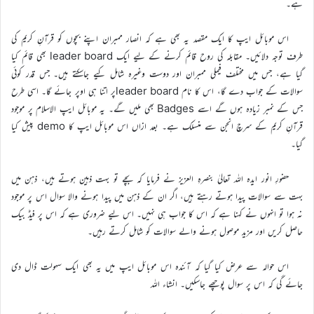
ہے۔
اس موبائل ایپ کا ایک مقصد یہ بھی ہے کہ انصار ممبران اپنے بچوں کو قرآنِ کریم کی
طرف توجہ دلائیں۔ مقابلہ کی روح قائم کرنے کے لیے ایک leader board بھی قائم کیا
گیا ہے، جس میں مختلف فیملی ممبران اور دوست وغیرہ شامل کیے جاسکتے ہیں۔ جس قدر کوئی
سوالات کے جواب دے گا، اس کا نام leader boardپر اتنا ہی اوپر جائے گا۔ اسی طرح
جس کے نمبر زیادہ ہوں گے اسے Badges بھی ملیں گے۔ یہ موبائل ایپ الاسلام پر موجود
قرآنِ کریم کے سرچ انجن سے منسلک ہے۔ بعد ازاں اس موبائل ایپ کا demo پیش کیا
گیا۔
حضورِ انور ایدہ اللہ تعالیٰ بنصرہِ العزیز نے فرمایا کہ بچے تو بہت ذہین ہوتے ہیں، ذہن میں
بہت سے سوالات پیدا ہوتے رہتے ہیں، اگر ان کے ذہن میں پیدا ہونے والا سوال اس پر موجود
نہ ہوا تو انہوں نے کہنا ہے کہ اس کا جواب ہی نہیں۔ اس لیے ضروری ہے کہ اس پر فیڈ بیک
حاصل کریں اور مزید موصول ہونے والے سوالات کو شامل کرتے رہیں۔
اس حوالہ سے عرض کیا گیا کہ آئندہ اس موبائل ایپ میں یہ بھی ایک سہولت ڈال دی
جائے گی کہ اس پر سوال پوچھے جاسکیں۔ انشاء اللہ