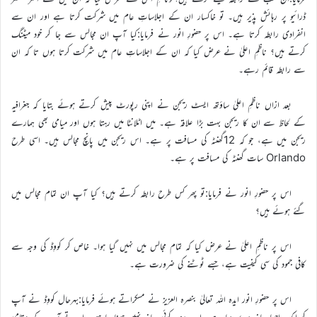
ڈرائیو پر رہائش پذیر ہیں۔ تو خاکسار ان کے اجلاساتِ عام میں شرکت کرتا ہے اور ان سے
انفرادی رابطہ کرتا ہے۔ اس پر حضورِ انور نے فرمایا:کیا آپ ان مجالس سے جا کر خود میٹنگ
کرتے ہیں؟ ناظمِ اعلیٰ نے عرض کیا کہ ان کے اجلاساتِ عام میں شرکت کرتا ہوں تا کہ ان
سے رابطہ قائم رہے۔
بعد ازاں ناظمِ اعلیٰ ساؤتھ ایسٹ ریجن نے اپنی رپورٹ پیش کرتے ہوئے بتایا کہ جغرافیہ
کے لحاظ سے ان کا ریجن بہت بڑا علاقہ ہے۔ میں اٹلانٹا میں رہتا ہوں اور میامی بھی ہمارے
ریجن میں ہے، جو کہ 12گھنٹہ کی مسافت پر ہے۔ اس ریجن میں پانچ مجالس ہیں۔ اسی طرح
Orlando سات گھنٹہ کی مسافت پر ہے۔
اس پر حضورِ انور نے فرمایا:تو پھر کس طرح رابطہ کرتے ہیں؟ کیا آپ ان تمام مجالس میں
گئے ہوئے ہیں؟
اس پر ناظمِ اعلیٰ نے عرض کیا کہ تمام مجالس میں نہیں گیا ہوا۔ خاص کر کووِڈ کی وجہ سے
کافی جمود کی سی کیفیت ہے، جسے ٹوٹنے کی ضرورت ہے۔
اس پر حضورِ انور ایدہ اللہ تعالیٰ بنصرہ العزیز نے مسکراتے ہوئے فرمایا:بہرحال کووِڈ نے آپ
کو ایک اچھا بہانہ دے دیا ہے۔ اب مزید کوئی بہانہ نہیں ہونا چاہیے۔ اب تو آپ کے مقامی