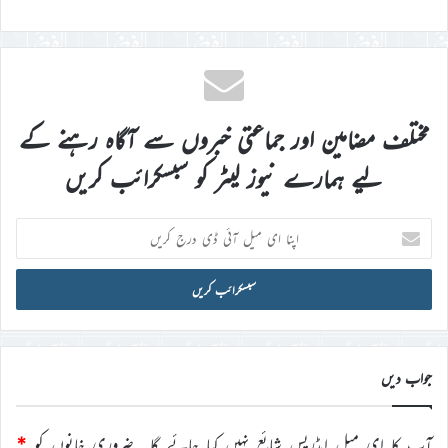
مختلف مضامین اور جماعتی خبروں سے آگاہ رہنے کے
لیے ہمارے نیوز لیٹر کو سبسکرائب کریں
اپنا
ای
میل
آئی
ڈی
درج
کریں
جواب دیں
آپ کا ای میل ایڈریس شائع نہیں کیا جائے گا۔
ضروری خانوں کو
*