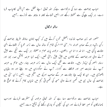
احباب جماعت سے دعا کی درخواست ہےکہ اللہ تعالیٰ اپنے فضل سے آپریشن کامیاب فرما
دے، ہر ایک پیچدگی سے محفوظ رکھے اور انہیں شفائے کاملہ و عاجلہ سے نوازے ۔آمین
سانحہ ارتحال
منصور احمد زاہد صاحب نمائندہ الفضل تحریر کرتے ہیں کہ کیپ ٹاؤن ساؤتھ افریقہ جماعت کی
رکن رشیدہ ہرگے صاحبہ مورخہ ۲۷؍مئی ۲۰۲۳ءکی شام کو ساٹھ سال سے زائد عمرپا کر بقضائے الٰہی
وفات پاگئی ہیں۔ انا للہ و انا الیہ راجعون۔ مرحومہ پابند صوم و صلوٰۃ، ہر ایک سے نیکی سے پیش
آنے والی اور جماعت کے کاموں میں پیش پیش رہتی تھیں، ایک لمبا عرصہ نیشنل صدر لجنہ اور
رسالہ العصر کی ایڈیٹر رہیں۔ وفات سے قبل ایک سال سے زائد عرصہ بیمار رہیں تاہم یہ عرصہ
آپ نے نہایت صبر اور حوصلے سے گزارا۔ آپ نے سوگواران میں دو بیٹے اور دو بیٹیاں
چھوڑی ہیں۔ ان کا ایک بیٹا بشارت ھر گے صاحب امریکہ میں مقیم ہیں۔ انہیں زائن سٹی میں
جماعت کی حال ہی میں تعمیر ہونے والی مسجد کی تعمیراتی ٹیم میں نمایاں کام کرنے کا موقع ملا
ہے۔
احباب جماعت سے درخواست دعا ہے کہ اللہ تعالیٰ مرحومہ کی مغفرت فرمائے اورسب
پسماندگان کو صبر عطا فرمائے اور ان کی نیکیوں کو جاری رکھنے کی توفیق دے۔آمین