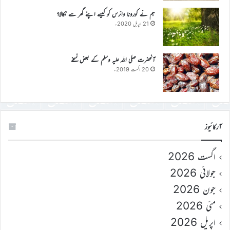
ہم نے کورونا وائرس کو کیسے اپنے گھر سے نکالا؟
21 اپریل 2020ء
آنحضرت صلی اللہ علیہ وسلم کے بعض نسخے
20 اگست 2019ء
آرکائیوز
اگست 2026
جولائی 2026
جون 2026
مئی 2026
اپریل 2026