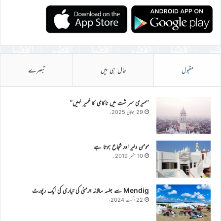
مقبول
حال ہی میں
تبصرے
’’میری سر شت میں ناکامی کا خمیر نہیں‘‘
29 جولائی 2025ء
مومن دلیر اور شجاع ہوتا ہے
10 ستمبر 2019ء
Mendig سے جلسہ سالانہ جرمنی کی تیاری کی ایک رپورٹ
22 اگست 2024ء