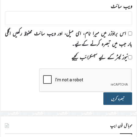
ویب‌ سائٹ
اس براؤزر میں میرا نام، ای میل، اور ویب سائٹ محفوظ رکھیں اگلی
بار جب میں تبصرہ کرنے کےلیے۔
نیوز لیٹر کے لیے سبسکرائب کیجیے
موبائل فون ایپ