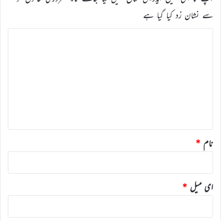
سے نشان زد کیا گیا ہے
ت
ب
ص
ر
ہ
*
نام
*
ای میل
*