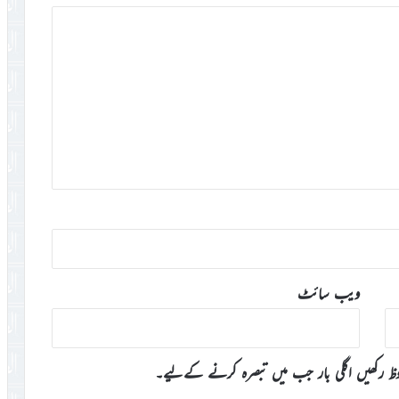
ویب‌ سائٹ
وظ رکھیں اگلی بار جب میں تبصرہ کرنے کےلیے۔