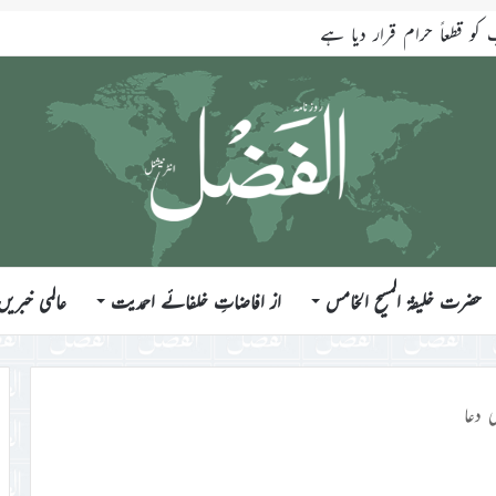
قطعاً حرام قرار دیا ہے
حضرت خلیفۃ المسیح الخامس
از افاضاتِ خلفائے احمدیت
عالمی خبریں
 دعا