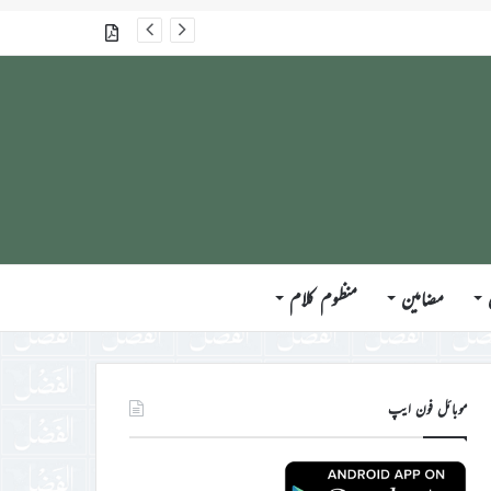
گذشتہ شمارے
مضامین
منظوم کلام
موبائل فون ایپ