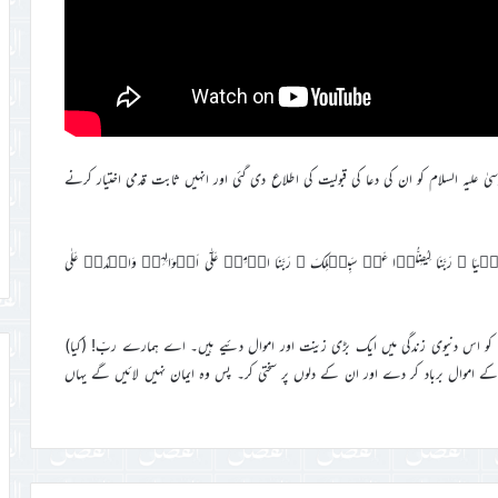
سیٰ علیہ السلام کو ان کی دعا کی قبولیت کی اطلاع دی گئی اور انہیں ثابت قدمی اختیار کرنے
 الدُّنۡیَا ۙ رَبَّنَا لِیُضِلُّوۡا عَنۡ سَبِیۡلِکَ ۚ رَبَّنَا اطۡمِسۡ عَلٰۤی اَمۡوَالِہِمۡ وَاشۡدُدۡ عَلٰی
 کو اس دنیوی زندگی میں ایک بڑی زینت اور اموال دئیے ہیں۔ اے ہمارے ربّ! (کیا)
 اموال برباد کر دے اور ان کے دلوں پر سختی کر۔ پس وہ ایمان نہیں لائیں گے یہاں