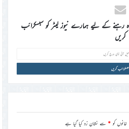
اہ رہنے کے لیے ہمارے نیوز لیٹر کو سبسکرائب
کریں
خانوں کو
*
سے نشان زد کیا گیا ہے