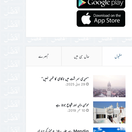
مقبول
حال ہی میں
تبصرے
’’میری سر شت میں ناکامی کا خمیر نہیں‘‘
29 جولائی 2025ء
مومن دلیر اور شجاع ہوتا ہے
10 ستمبر 2019ء
Mendig سے جلسہ سالانہ جرمنی کی تیاری