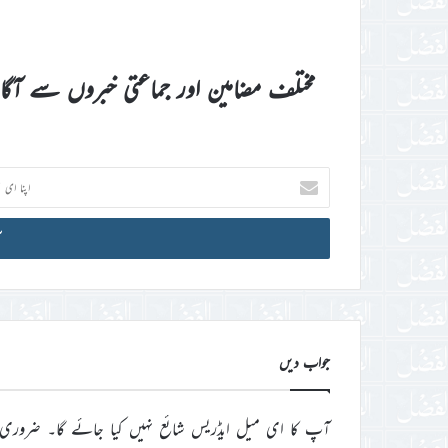
مختلف مضامین اور جماعتی خبروں سے آگ
اپنا
ای
میل
آئی
ڈی
درج
کریں
جواب دیں
آپ کا ای میل ایڈریس شائع نہیں کیا جائے گا۔
ضروری 