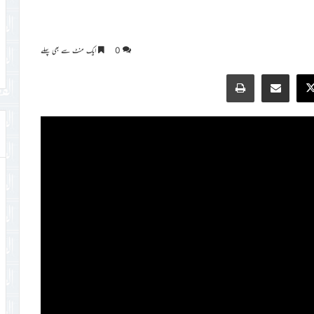
0
ایک منٹ سے بھی پہلے
Print
Share via Email
Faceb
X