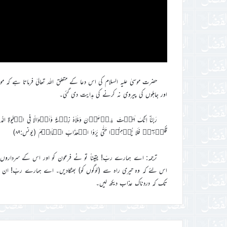
حضرت موسیٰ علیہ السلام کی اس دعا کے متعلق اللہ تعالیٰ فرماتا ہے کہ مو
اور جاہلوں کی پیروی نہ کرنے کی ہدایت دی گئی۔
رَبَّنَاۤ اِنَّکَ اٰتَیۡتَ فِرۡعَوۡنَ وَمَلَاَہٗ زِیۡنَۃً وَّاَمۡوَالًا فِی الۡحَیٰوۃِ
قُلُوۡبِہِمۡ فَلَا یُؤۡمِنُوۡا حَتّٰی یَرَوُا الۡعَذَابَ الۡاَلِیۡمَ (یونس:۸۹)
ترجمہ: اے ہمارے ربّ! یقیناً تو نے فرعون کو اور اس کے سرداروں
اس لئے کہ وہ تیری راہ سے (لوگوں کو) بھٹکادیں۔ اے ہمارے ربّ! ان کے
تک کہ دردناک عذاب دیکھ لیں۔