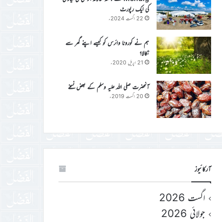
کی ایک رپورٹ
22 اگست 2024ء
ہم نے کورونا وائرس کو کیسے اپنے گھر سے
نکالا؟
21 اپریل 2020ء
آنحضرت صلی اللہ علیہ وسلم کے بعض نسخے
20 اگست 2019ء
آرکائیوز
اگست 2026
جولائی 2026