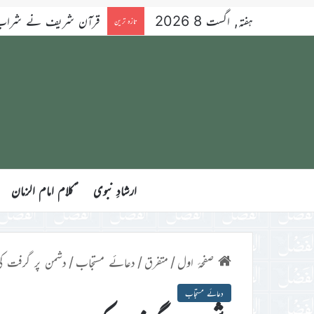
ہفتہ, اگست 8 2026
قرآن شریف نے شراب کو 
تازہ ترین
ارشادِ نبوی
ؑکلام امام الزمان
صفحۂ اول
/
متفرق
/
دعائے مستجاب
/
دشمن پر گرفت کی
دعائے مستجاب