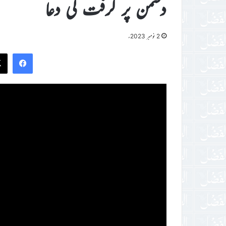
دشمن پر گرفت کی دعا
2 نومبر 2023ء
ook