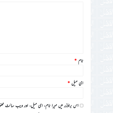
ت
ب
ص
ر
ہ
*
نام
*
ای میل
*
اس براؤزر میں میرا نام، ای میل، اور ویب سائٹ محف