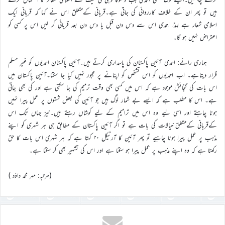
ہیں تو پھر ان کے خلاف کارروائی کی جاتی ہے۔قربانی کےمتعلق اس نے کہا کہ قربانی ایک
اسلامی شعار ہے لہذا احمدی اس سے دس دن قبل یا دس دن بعد قربانی کر لیں اس پر کسی کو
اعتراض نہیں ہو گا۔
ہماری رائے: احمدی آئین پاکستان کی پاسداری کرتے ہیں۔آئین پاکستان احمدیوں کو غیر مسلم
قرار دیتاہے۔ اب احمدیوں کو اس تشخص کو اپنانے پر مجبور نہیں کیا جا سکتا۔آئین پاکستان میں
اس بات کی گنجائش موجود ہے کہ اس میں کسی بھی وقت ترمیم کی جا سکتی ہے اور کی بھی جاتی
ہے۔ اس کا مطلب ہے کہ ایسے بے شمار لوگ ہیں جو آئین کی بعض شقوں پر عمل پیرا نہیں
ہونا چاہتے اور اسی لیے وہ اس میں ترامیم کے لیے کوشاں رہتے ہیں۔نیز جہاں تک اس
کےقربانی کےمتعلق خیالات کی بات ہے تو اگر آئین پاکستان کے مطابق ہی ہر شہری کو اپنے
مذہب پر عمل پیرا ہونا چاہیے تو پھر آئین کا آرٹیکل ۲۰ کہتا ہے کہ ہر شہری اس بات کا حق
رکھتا ہے کہ وہ اپنے مذہب پر عمل پیرا ہو سکتا ہے اور اس کی تشہیر بھی کر سکتا ہے۔
(مرتبہ: مہر محمد داؤد )