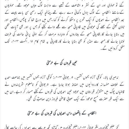
گئے تو مولوی اور ان کے نشر و اشاعت کے شعبے سے وابستہ لوگ وہاں موجود تھے۔ مولویوں
کےسامنے انتظامیہ کے لوگ بزدل دکھائی دے رہے تھے۔چنانچہ ایک رسمی سی بات چیت کے
بعد انتظامیہ نے احمدیوں کو ایک تحریر پر دستخط کرنے کو کہا۔جس میں درج تھا کہ پولیس،انتظامیہ اور
ٹاؤن کمیٹی کے عملے کی موجودگی میں قادیانی مسجد سے کلمے والے کتبے کو جس پر اور بھی آیات لکھی
ہیں ہٹایا جائے گا۔قادیانی مسجد کے میناروں کو دوبارہ مرمت کر کے اپنی پرانی حالت کی طرف
لوٹایا جائے گا۔مسجد سے منڈیر کو بھی ہٹایا جائے گا۔قادیانی یہ تمام کام ۱۵؍اگست ۲۰۲۳ء تک
مکمل کروائیں گے۔
تین قبروں کی بے حرمتی
ندھیری بالا۔ کوٹلی آزاد جموں کشمیر۔ ۵؍جولائی ۲۰۲۳ء: کوٹلی آزاد جموں کشمیر میں جماعت احمدیہ
کے خلاف مفسدانہ کارروائیوں میں اضافہ ہوتا جارہا ہے۔ ۵؍جولائی کو نامعلوم شرپسندوں نے
قاضیاں چوک میں مشترکہ قبرستان میں موجود تین احمدیوں کی قبروں کےکتبے مسمار کر دیے۔ان میں
سے ایک قبر حضرت مسیح موعود ؑکے ایک صحابی قاضی فیروز دین صاحبؓ کی تھی۔
انتظامیہ کے ہاتھوں دس احمدیوں کی قبروں کی بے حرمتی
کجّر ضلع شیخوپورہ۔یکم جولائی ۲۰۲۳ء:ضلع شیخوپورہ میں گذشتہ کچھ عرصے سے احمدیوں کی حالت کافی