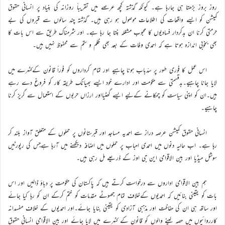
روز بروز بڑھتا ہی جارہا ہے۔ کیونکہ گذشتہ کچھ عرصے میں تقریباً روزانہ کی بنیاد پر انسانی حقوق
کمیشن کو ایسے واقعات کی اطلاعات موصول ہو رہی ہیں۔ گذشتہ چند سالوں سے قبروں کی بے
حرمتی کرنا ان بدکردار فسادیوں کا محبوب مشغلہ بنتا جا رہا ہے۔ اور شرمناک طریق سے اس بات کا
بھی بخوبی اندازہ ہوتا ہے کہ احمدی وفات کے بعد بھی ظلم و ستم سے محفوظ نہیں ہیں۔
اس عمل کا فوری طور پر سدّباب ہونا چاہیے اور تمام کرداروں کو فوراً قانون کےکٹہرے میں
لایا جانا چاہیے۔بدقسمتی سے حکومت اور ادارے خود ایسے بھیانک طریقہ کار کو فروغ دے رہے
ہیں۔ان کو اپنی سیاست کو چمکانے کےلیے ایسے گھٹیااور ارزاں حربوں کے استعمال سے گریز کرنا
چاہیے۔
انسانی حقوق کمیشن عرصہ دراز سے احمدیہ مساجد اور قبرستانوں پر حملوں کے متعلق آواز بلند کر
رہا ہے۔ اب حالیہ دنوں میں احمدی احباب پر حملوں میں اضافہ دیکھنے میں آرہا ہےجس کی رپورٹیں
سوشل میڈیا اور بین الاقوامی این جی اوز کے ذریعے مل رہی ہیں۔
ہم بین الاقوامی اداروں سے درخواست کرتے ہیں کہ پاکستان کی حکومت پر دباؤ ڈالیں اور اس
بات کو یقینی بنائیں کہ احمدیوں کےخلاف تمام جھوٹے مقدمات کو ختم کرکے ان کو رہا کیا جائے
اور ساتھ ہی ان کی حفاظت اور مذہبی آزادی کو یقینی بنایا جائے۔اور احمدیوں کے خلاف مفسدانہ
کارروائیوں میں حصہ لینے والوں کو قانون کے کٹہرے میں لایا جائے اور بین الاقوامی انسانی حقوق