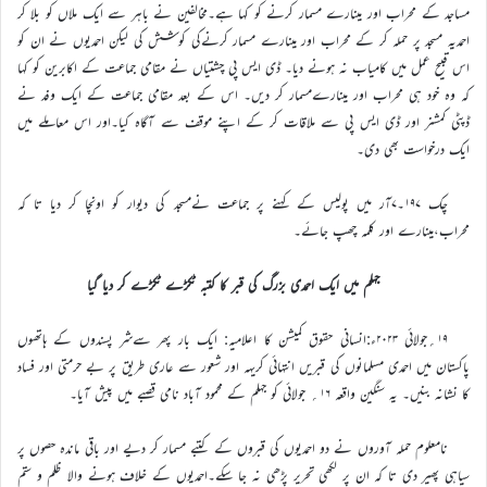
مساجد کے محراب اور مینارے مسمار کرنے کو کہا ہے۔مخالفین نے باہر سے ایک ملاں کو بلا کر
احمدیہ مسجد پر حملہ کر کے محراب اور مینارے مسمار کرنےکی کوشش کی لیکن احمدیوں نے ان کو
اس قبیح عمل میں کامیاب نہ ہونے دیا۔ ڈی ایس پی چشتیاں نے مقامی جماعت کے اکابرین کو کہا
کہ وہ خود ہی محراب اور مینارےمسمار کر دیں۔ اس کے بعد مقامی جماعت کے ایک وفد نے
ڈپٹی کمشنر اور ڈی ایس پی سے ملاقات کر کے اپنے موقف سے آگاہ کیا۔اور اس معاملے میں
ایک درخواست بھی دی۔
چک ۱۹۷۔۷آر میں پولیس کے کہنے پر جماعت نےمسجد کی دیوار کو اونچا کر دیا تا کہ
محراب،مینارے اور کلمہ چھپ جائے۔
جہلم میں ایک احمدی بزرگ کی قبر کا کتبہ ٹکڑے ٹکڑے کر دیا گیا
۱۹؍جولائی ۲۰۲۳ء:انسانی حقوق کمیشن کا اعلامیہ: ایک بار پھر سےشر پسندوں کے ہاتھوں
پاکستان میں احمدی مسلمانوں کی قبریں انتہائی کریہہ اور شعور سے عاری طریق پر بے حرمتی اور فساد
کا نشانہ بنیں۔ یہ سنگین واقعہ ۱۶؍ جولائی کو جہلم کے محمود آباد نامی قصبے میں پیش آیا۔
نامعلوم حملہ آوروں نے دو احمدیوں کی قبروں کے کتبے مسمار کر دیے اور باقی ماندہ حصوں پر
سیاہی پھیر دی تا کہ ان پر لکھی تحریر پڑھی نہ جا سکے۔احمدیوں کے خلاف ہونے والا ظلم و ستم