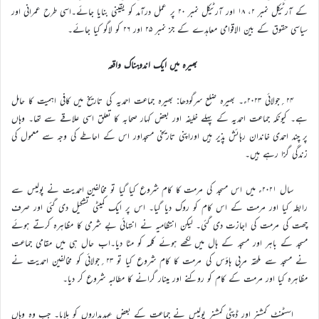
کے آرٹیکل نمبر ۲، ۱۸ اور آرٹیکل نمبر ۲۰ پر عمل درآمد کو یقینی بنایا جائے۔اسی طرح عمرانی اور
سیاسی حقوق کے بین الاقوامی معاہدے کے جز نمبر ۲۵ اور ۲۶ کو لاگو کیا جائے۔
بھیرہ میں ایک اندوہناک واقعہ
۲۴؍جولائی ۲۰۲۳ء۔ بھیرہ ضلع سرگودھا: بھیرہ جماعت احمدیہ کی تاریخ میں کافی اہمیت کا حامل
ہے۔ کیونکہ جماعت احمدیہ کے پہلے خلیفہ اور بعض کہار صحابہ کا تعلق اسی علاقے سے تھا۔ وہاں
پر چند احمدی خاندان رہائش پذیر ہیں اوراپنی تاریخی مسجداور اس کے احاطے کی وجہ سے معمول کی
زندگی گزا رہے ہیں۔
سال ۲۰۲۱ء میں اس مسجد کی مرمت کا کام شروع کیا گیا تو مخالفین احمدیت نے پولیس سے
رابطہ کیا اور مرمت کے اس کام کو روک دیا گیا۔ اس پر ایک کمیٹی تشکیل دی گئی اور صرف
چھت کی مرمت کی اجازت دی گئی۔ لیکن انتظامیہ نے انتہائی بے شرمی کا مظاہرہ کرتے ہوئے
مسجد کے باہر اور مسجد کے ہال میں لکھے ہوئے کلمہ کو مٹا دیا۔اب حال ہی میں مقامی جماعت
نے مسجد سے ملحقہ مربی ہاؤس کی مرمت کا کام شروع کیا تو ۲۳؍جولائی کو مخالفین احمدیت نے
مظاہرہ کیا اور مرمت کے کام کو روکنے اور مینار گرانے کا مطالبہ شروع کر دیا۔
اسسٹنٹ کمشنر اور ڈپٹی کمشنر پولیس نے جماعت کے بعض عہدیداروں کو بلایا۔ جب وہ وہاں