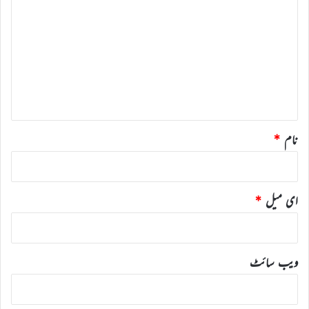
ب
ص
ر
ہ
*
نام
*
ای میل
*
ویب‌ سائٹ