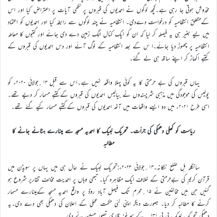
مخدوش ہوتی جا رہی ہے۔کچھ لوگوں نے احمدیوں کی قبروں پر لکھی آیات پر اعتراض کیا اور اس
کےمتعلق انتظامیہ کو درخواست دےدی۔ انتظامیہ نے چند لوگوں سے رابطہ کیا اور احمدیوں کو اعتماد
میں لیے بغیر ہی یہ فیصلہ کر لیا کہ ان کو ایک کنال الگ زمین دے دی جائے اور کتبوں کا معاملہ
انتظامیہ پر چھوڑ دیا جائے۔ا س کے بعد انتظامیہ کے لوگ آئے اور دس احمدیوں کی قبروں کے
کتبے اکھاڑ کر اپنے ساتھ ہی لے گئے۔
یہاں قبروں کی بے حرمتی کا یہ کوئی پہلا واقعہ نہیں ہے۔اس سے قبل ۱۳؍جولائی ۲۰۲۰ء کو
پولیس کی موجودگی میں مذہبی شرپسندوں نے بیالیس احمدیوں کی قبروں کےکتبے مسمار کر دیے تھے۔
اسی طرح ۲۰۲۱ء میں دو ایسے واقعات میں آٹھ احمدیوں کی قبروں کےکتبے مسمار کیے گئے تھے۔
ریاست کو کھلی دھمکی کی جرأت۔ تحریک لبیک کا احمدیہ مسجد سے مینارے ہٹائے جانے کا
مطالبہ
سانگلہ ہل ضلع ننکانہ۔۱۴؍جولائی ۲۰۲۳ء:تحریک لبیک نے حال ہی میں یہاں پر سویڈن میں
قرآن کریم کی بےحرمتی کے خلاف ایک مظاہرہ کیا۔ تبھی وہاں پر احمدیت مخالف تقاریر شروع ہو
گئیں جن میں مخالفین نے ۱۵؍محرم تک فیصل آباد روڈ پر واقع احمدیہ مسجد کےمینارے مسمار
کرنے کا مطالبہ کر دیا۔ بصورت دیگر اپنی نئی حکمت عملی کے اعلان کی دھمکی بھی دے دی۔یہ
دھمکی تحریک لبیک پی پی ۱۳۱؍ کے سرغنہ قاری تصور حسین نے دی۔