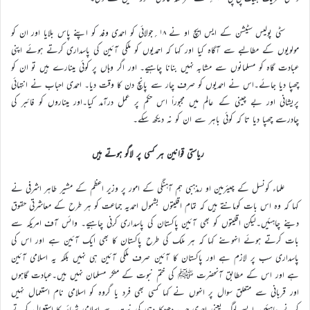
سٹی پولیس سٹیشن کے ایس ایچ او نے ۱۸؍جولائی کو احمدی وفد کو اپنے پاس بلایا اور ان کو
مولویوں کے مطالبے سے آگاہ کیا اور کہا کہ احمدیوں کو ملکی آئین کی پاسداری کرتے ہوئے اپنی
عبادت گاہ کو مسلمانوں سے مشابہ نہیں بنانا چاہیے۔ اور اگر وہاں پر کوئی مینارے ہیں تو ان کو
چھپا دیا جائے۔اس نے احمدیوں کو صرف چار سے پانچ دن کا وقت دیا۔ احمدی احباب نے انتہائی
پریشانی اور بے چینی کے عالم میں مجبوراً اس حکم پر عمل درآمد کیا۔اور میناروں کو فائبر کی
چادرسے چھپا دیا تا کہ کوئی باہر سے ان کو نہ دیکھ سکے۔
ریاستی قوانین ہر کسی پر لاگو ہوتے ہیں
علماء کونسل کے چیئرمین او رمذہبی ہم آہنگی کے امور پر وزیر اعظم کے مشیر طاہر اشرفی نے
کہا کہ وہ اس بات کومانتے ہیں کہ تمام اقلیتوں بشمول احمدیہ جماعت کو ہر طرح کے معاشرتی حقوق
دینے چاہئیں۔لیکن اقلیتوں کو بھی آئین پاکستان کی پاسداری کرنی چاہیے۔ وائس آف امریکہ سے
بات کرتے ہوئے انہوںنے کہا کہ ہر ملک کی طرح پاکستان کا بھی ایک آئین ہے اور اس کی
پاسداری سب پر لازم ہے اور پاکستان کا آئین صرف ملکی آئین ہی نہیں بلکہ یہ اسلامی آئین
ہے اور اس کے مطابق آنحضرت ﷺ کی ختم نبوت کے منکر مسلمان نہیں ہیں۔عبادت گاہوں
اور قربانی سے متعلق سوال پر انہوں نے کہا کسی بھی فرد یا گروہ کو اسلامی نام استعمال نہیں
کرنے چاہئیں۔ایسے لوگ یعنی احمدی جب دھوکا دہی کی نیت سے اسلامی شعائر کا استعمال کرتے