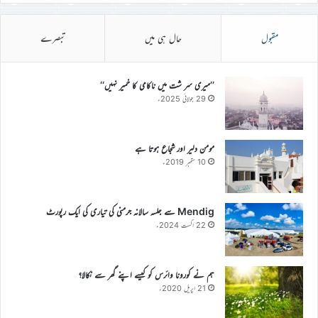
مقبول
حال ہی میں
تبصرے
’’میری سر شت میں ناکامی کا خمیر نہیں‘‘
29 جولائی 2025ء
مومن دلیر اور شجاع ہوتا ہے
10 ستمبر 2019ء
Mendig سے جلسہ سالانہ جرمنی کی تیاری کی ایک رپورٹ
22 اگست 2024ء
ہم نے کورونا وائرس کو کیسے اپنے گھر سے نکالا؟
21 اپریل 2020ء