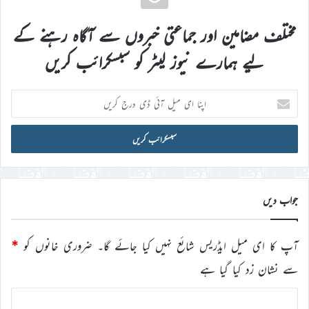
مختلف مضامین اور جماعتی خبروں سے آگاہ رہنے کے
لیے ہمارے نیوز لیٹر کو سبسکرائب کریں
اپنا
ای
میل
آئی
ڈی
درج
کریں
جواب دیں
آپ کا ای میل ایڈریس شائع نہیں کیا جائے گا۔
ضروری خانوں کو
*
سے نشان زد کیا گیا ہے
ت