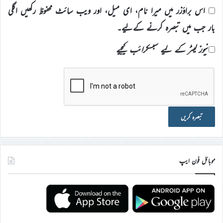
اس براؤزر میں میرا نام، ای میل، اور ویب سائٹ محفوظ رکھیں اگلی
بار جب میں تبصرہ کرنے کےلیے۔
نیوز لیٹر کے لیے سبسکرائب کیجیے
موبائل فون ایپ