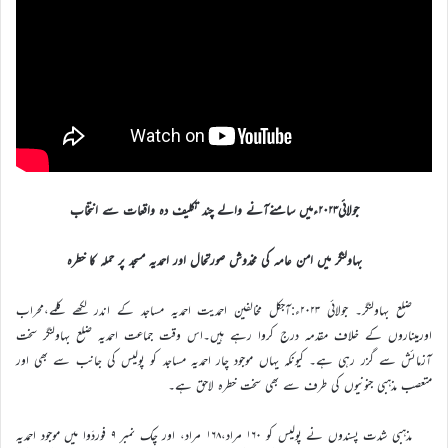
جولائی۲۰۲۳ءمیں سامنےآنے والے چند تکلیف دہ واقعات سے انتخاب
بہاولنگر میں امن عامہ کی مخدوش صورتحال اور احمدیہ مسجد پر حملہ کا خطرہ
ضلع بہاولنگر۔ جولائی ۲۰۲۳ء:آجکل مخالفین احمدیت احمدیہ مساجد کے اندر لکھے کلمے،محراب
اورمیناروں کے خلاف مقدمہ درج کروا رہے ہیں۔اس وقت جماعت احمدیہ ضلع بہاولنگر سخت
آزمائش سے گزر رہی ہے۔ کیونکہ یہاں موجود چار احمدیہ مساجد کو پولیس کی جانب سے بھی اور
متعصب مذہبی جنونیوں کی طرف سے بھی سخت خطرہ لاحق ہے۔
مذہبی شدت پسندوں نے پولیس کو ۱۶۰ مراد،۱۶۸ مراد، اور چک نمبر ۹ فوردَوا میں موجود احمدیہ