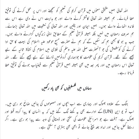
اللہ تعالیٰ ہمیں حقیقی معنوں میں قرآن کریم کی تعلیم کو سمجھنے اور اس پر عمل کرنے کی توفیق
عطا فرمائے۔ ہم ہمیشہ اللہ تعالیٰ کاشکر کرنے والے اور جو ہدایت اس نے دی ہے اس سے
فائدہ اٹھانے والے ہوں۔ ہمیں ایمان اور یقین اور اللہ تعالیٰ کی خشیت میں اللہ تعالیٰ بڑھائے۔
ہم صرف رمضان میں نہیں بلکہ ہمیشہ قرآنی تعلیم کے مطابق اپنی زندگیاں گزارنے والے ہوں۔
جب یہ ہو گا تبھی ہم کہہ سکیں گے کہ ہم نے حضرت مسیح موعود علیہ السلام کی بیعت کا حق ادا
کرنے کی کوشش کی جو آنحضرت صلی اللہ علیہ وسلم کی غلامی میں اسلام کی نشأة ثانیہ کے لیے
بھیجے گئے تھے۔ قرآن کریم کی حکومت کا جواہماری گردنوںمیں ڈالنے کے لیے بھیجے گئے تھے۔ اللہ
تعالیٰ اس رمضان میں اور پھر بعد میں بھی ہمیشہ ہمیں قرآنی تعلیم سے فیضیاب ہونے کی توفیق عطا
فرماتا رہے۔
دعاؤں میں فلسطینیوں کو بھی یاد رکھیں
جنگ کے علاوہ بھوک اور بیماری سے اب بچوں اور معصوموں کی جانیں ضائع ہو رہی ہیں۔
اب تو یو این (UN)کے ادارے بھی یہ کہنے لگ گئے ہیں کہ یہ انسان کا پیدا کردہ قحط اور
بھوک ہے، آفت ہے جو اسرائیلی حکومت کی سختی اور ڈھٹائی کی وجہ سے پیدا ہو رہی ہے۔ اگر
رستے کھل جائیں اور امداد جلد پہنچ جائے تو ابھی بھی بہتری آ سکتی ہے۔