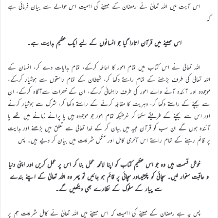
اس آیت میں اللہ تعالیٰ نے رمضان کے مہینے کی اہمیت اس حوالے سے بیان فرمائی ہے
کہ
اس مہینے میں قرآن اتارا گیا جو انسانوں کے لیے ایک عظیم ہدایت ہے۔
اللہ تعالیٰ نے اس کتاب میں تمام امور کا احاطہ کرکے، تمام ہدایات دے کر، انسان کے
اللہ تعالیٰ کی طرف بڑھنے کے تمام راستے دکھا کر، شیطان کے تمام راستوں سے ہوشیار کرکے،
موجودہ اور آئندہ آنے والے امور کی طرف راہنمائی کرکے، ان کے خطرات سےآگاہ کرکے، ان
سے بچنے کے راستے دکھا کر، دہریت کا مقابلہ کرنے کے راستے دکھا کر، شرک سے ہوشیار کرنے
اور اس سے بچنے کے طریقے سکھا کر غرضیکہ تمام امور جو موجودہ ہیں یا پرانے زمانے میں تھے یا
آئندہ ہوں گے ان سب کو قرآن مجید میں بیان کر کے خدا تعالیٰ سے تعلق میں بڑھنے اور ہدایت
پر قائم رہنے کے تمام راستے اس آخری کامل اور مکمل شریعت میں بیان کر دیے ہیں۔ پس
خوش قسمت ہیں وہ جو اس عظیم کتاب کو اپنا لائحہ عمل بنا کر اس پر عمل کریں اور اپنی دنیا
و عاقبت سنوار لیں۔ سچائی کو پکڑلیںاور سچائی پر قائم ہو جائیں تو پھر وہ اللہ تعالیٰ کے اپنے بندے
سے پیار کے سلوک کے نظارے بھی دیکھیں گے۔
پس یہ ہے رمضان کے مہینے کی اہمیت کہ اس مہینے میں اللہ تعالیٰ نے کامل شریعت ہم پر