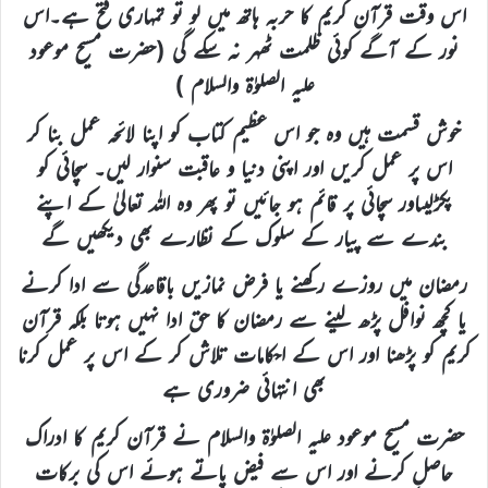
اس وقت قرآن کریم کا حربہ ہاتھ میں لو تو تمہاری فتح ہے۔اس
نور کے آگے کوئی ظلمت ٹھہر نہ سکے گی (حضرت مسیح موعود
علیہ الصلوٰۃ والسلام )
خوش قسمت ہیں وہ جو اس عظیم کتاب کو اپنا لائحہ عمل بنا کر
اس پر عمل کریں اور اپنی دنیا و عاقبت سنوار لیں۔ سچائی کو
پکڑلیںاور سچائی پر قائم ہو جائیں تو پھر وہ اللہ تعالیٰ کے اپنے
بندے سے پیار کے سلوک کے نظارے بھی دیکھیں گے
رمضان میں روزے رکھنے یا فرض نمازیں باقاعدگی سے ادا کرنے
یا کچھ نوافل پڑھ لینے سے رمضان کا حق ادا نہیں ہوتا بلکہ قرآن
کریم کو پڑھنا اور اس کے احکامات تلاش کر کے اس پر عمل کرنا
بھی انتہائی ضروری ہے
حضرت مسیح موعود علیہ الصلوٰۃ والسلام نے قرآن کریم کا ادراک
حاصل کرنے اور اس سے فیض پاتے ہوئے اس کی برکات