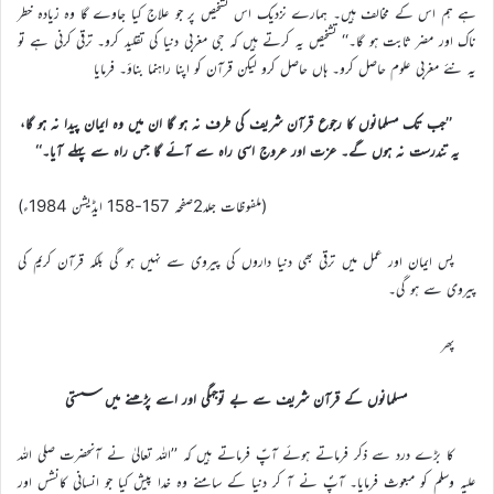
ہے ہم اس کے مخالف ہیں۔ ہمارے نزدیک اس تشخیص پر جو علاج کیا جاوے گا وہ زیادہ خطر
ناک اور مضر ثابت ہو گا۔‘‘ تشخیص یہ کرتے ہیں کہ جی مغربی دنیا کی تقلید کرو۔ ترقی کرنی ہے تو
یہ نئے مغربی علوم حاصل کرو۔ ہاں حاصل کرو لیکن قرآن کو اپنا راہنما بناؤ۔ فرمایا
’’جب تک مسلمانوں کا رجوع قرآن شریف کی طرف نہ ہو گا ان میں وہ ایمان پیدا نہ ہو گا،
یہ تندرست نہ ہوں گے۔ عزت اور عروج اسی راہ سے آئے گا جس راہ سے پہلے آیا۔‘‘
(ملفوظات جلد2صفحہ 157-158 ایڈیشن 1984ء)
پس ایمان اور عمل میں ترقی بھی دنیا داروں کی پیروی سے نہیں ہو گی بلکہ قرآن کریم کی
پیروی سے ہو گی۔
پھر
مسلمانوں کے قرآن شریف سے بے توجہگی اور اسے پڑھنے میں سستی
کا بڑے درد سے ذکر فرماتے ہوئے آپؑ فرماتے ہیں کہ ’’اللہ تعالیٰ نے آنحضرت صلی اللہ
علیہ وسلم کو مبعوث فرمایا۔ آپؐ نے آ کر دنیا کے سامنے وہ خدا پیش کیا جو انسانی کانشس اور