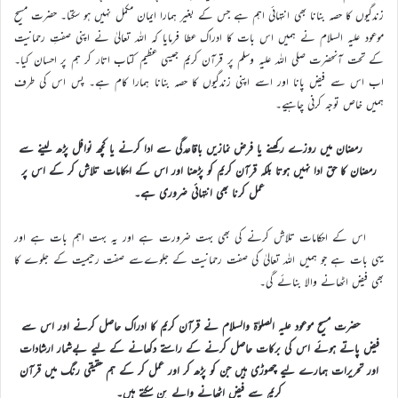
زندگیوں کا حصہ بنانا بھی انتہائی اہم ہے جس کے بغیر ہمارا ایمان مکمل نہیں ہو سکتا۔ حضرت مسیح
موعود علیہ السلام نے ہمیں اس بات کا ادراک عطا فرمایا کہ اللہ تعالیٰ نے اپنی صفتِ رحمانیت
کے تحت آنحضرت صلی اللہ علیہ وسلم پر قرآن کریم جیسی عظیم کتاب اتار کر ہم پر احسان کیا۔
اب اس سے فیض پانا اور اسے اپنی زندگیوں کا حصہ بنانا ہمارا کام ہے۔ پس اس کی طرف
ہمیں خاص توجہ کرنی چاہیے۔
رمضان میں روزے رکھنے یا فرض نمازیں باقاعدگی سے ادا کرنے یا کچھ نوافل پڑھ لینے سے
رمضان کا حق ادا نہیں ہوتا بلکہ قرآن کریم کو پڑھنا اور اس کے احکامات تلاش کر کے اس پر
عمل کرنا بھی انتہائی ضروری ہے۔
اس کے احکامات تلاش کرنے کی بھی بہت ضرورت ہے اور یہ بہت اہم بات ہے اور
یہی بات ہے جو ہمیں اللہ تعالیٰ کی صفت رحمانیت کے جلوےسے صفت رحیمیت کے جلوے کا
بھی فیض اٹھانے والا بنائے گی۔
حضرت مسیح موعود علیہ الصلوٰۃ والسلام نے قرآن کریم کا ادراک حاصل کرنے اور اس سے
فیض پاتے ہوئے اس کی برکات حاصل کرنے کے راستے دکھانے کے لیے بےشمار ارشادات
اور تحریرات ہمارے لیے چھوڑی ہیں جن کو پڑھ کر اور عمل کر کے ہم حقیقی رنگ میں قرآن
کریم سے فیض اٹھانے والے بن سکتے ہیں۔