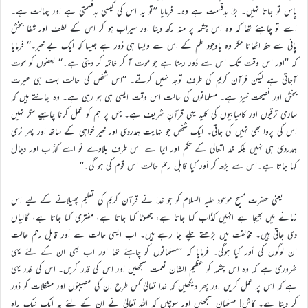
پاس تو جاتا نہیں۔ بڑا بدقسمت ہے وہ۔ فرمایا ’’تو یہ اس کی کیسی بدقسمتی ہے اور جہالت ہے۔
اسے تو چاہئے تھا کہ وہ اس چشمہ پر منہ رکھ دیتا اور سیراب ہو کر اس کے لطف اور شفا بخش
پانی سے حظ اٹھاتا مگر وہ باوجود علم کے اس سے ویسا ہی دُور ہے جیسا کہ ایک بے خبر۔‘‘ فرمایا
کہ ’’اور اس وقت تک اس سے دُور رہتا ہے جو موت آ کر خاتمہ کر دیتی ہے۔‘‘ بعضوں کو موت
آجاتی ہے لیکن قرآن کریم کی طرف توجہ نہیں کرتے۔ ’’اس شخص کی حالت بہت ہی عبرت
بخش اور نصیحت خیز ہے۔ مسلمانوں کی حالت اس وقت ایسی ہی ہو رہی ہے۔ وہ جانتے ہیں کہ
ساری ترقیوں اور کامیابیوں کی کلید یہی قرآنِ شریف ہے۔ جس پر ہم کو عمل کرنا چاہیے مگر نہیں
اس کی پروا بھی نہیں کی جاتی۔ ایک شخص جو نہایت ہمدردی اور خیر خواہی کے ساتھ اور پھر نری
ہمدردی ہی نہیں بلکہ خد اتعالیٰ کے حکم اور ایما سے اس طرف بلاوے تو اسے کذّاب اور دجال
کہا جاتا ہے۔اس سے بڑھ کر اَور کیا قابل رحم حالت اس قوم کی ہو گی۔‘‘
یعنی حضرت مسیح موعود علیہ السلام کو جو خدا نے قرآن کریم کی تعلیم پھیلانے کے لیے اس
زمانے میں بھیجا ہے انہیں کذّاب کہا جاتا ہے، جھوٹا کہا جاتا ہے، مفتری کہا جاتا ہے، گالیاں
دی جاتی ہیں۔ مخالفت میں بڑھتے چلے جا رہے ہیں۔ اب ایسی حالت سے اَور قابل رحم حالت
ان لوگوں کی اَور کیا ہوگی۔ فرمایا کہ ’’مسلمانوں کو چاہئے تھا اور اب بھی ان کے لئے یہی
ضروری ہے کہ وہ اس چشمہ کو عظیم الشان نعمت سمجھیں اور اس کی قدر کریں۔ اس کی قدر یہی
ہے کہ اس پر عمل کریں اور پھر دیکھیں کہ خدا تعالیٰ کس طرح ان کی مصیبتوں اور مشکلات کو دُور
کر دیتا ہے۔ کاش! مسلمان سمجھیں اور سوچیں کہ اللہ تعالیٰ نے ان کے لئے یہ ایک نیک راہ