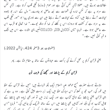
مکاشفات ہوتے ہیں۔ صلوٰة تزکیہ نفس کرتی ہے اور صوم (روزہ) تجلی قلب کرتا ہے۔ تزکیہ نفس
سے مراد یہ ہے کہ نفسِ امارہ کی شہوات سے بُعد حاصل ہو جاوے۔‘‘ دل کے اندر جو بیہودہ
خیالات آتے رہتے ہیں، گناہ کے خیالات آتے رہتے ہیں ان سے دُوری پیدا ہو ’’اور تجلی قلب
سے یہ مراد ہے کہ کشف کا دروازہ اس پر کھلے کہ خدا کو دیکھ لیوے۔‘‘ خدا تعالیٰ کا قرب اس
سے حاصل ہوتا ہے۔ فرمایا ’’پس اُنۡزِلَ فِیۡہِ الۡقُرۡاٰنُمیں یہی اشارہ ہے اس میں شک
و شبہ کوئی نہیں ہے۔‘‘
(ملفوظات جلد 3صفحہ 424۔ایڈیشن 2022ء)
یعنی قرآن کریم پر عمل کرنے کی برکت سے عبادتوں کے ساتھ یہ مقام ملتا ہے۔ پھر
قرآن کریم کے پڑھنے اور سمجھنے کی طرف توجہ
دلاتے ہوئے حضرت مسیح موعود علیہ السلام ایک جگہ فرماتے ہیں: ’’مَیں نے قرآن کے لفظ
میں غور کی۔ تب مجھ پر کھلا کہ اس مبارک لفظ میں ایک زبر دست پیش گوئی ہے۔ وہ یہ ہے کہ
یہی قرآن یعنی پڑھنے کے لائق کتاب ہے اور ایک زمانہ میں تو اَور بھی زیادہ یہی پڑھنے کے
قابل کتاب ہو گی جبکہ اَور کتابیں بھی پڑھنے میں اس کے ساتھ شریک کی جائیں گی۔‘‘ فرمایا ’’اس
وقت اسلام کی عزت بچانے کے لئے اور بطلان کا استیصال کرنے کے لئے یہی ایک کتاب