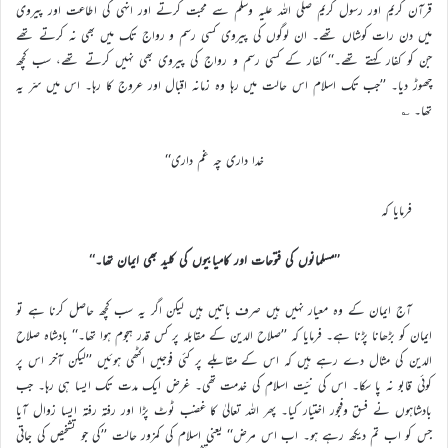
قرآن کریم اور رسول کریم صلی اللہ علیہ وسلم سے محبت کرتے اور انہی کی اطاعت اور پیروی
میں دن رات کوشاں تھے۔ ان لوگوں کی پیروی کسی رسم و رواج تک میں بھی نہ کرتے تھے
جن کو کفار کہتے تھے۔‘‘ کفار کے کسی رسم و رواج کی پیروی بھی نہیں کرتے تھے، سب کچھ
چھوڑ دیا۔ ’’جب تک اسلام اس حالت میں رہا وہ زمانہ اقبال اور عروج کا رہا۔ اس میں سرّ یہ
تھا۔ ؎
خدا داری چہ غم داری‘‘
فرمایا کہ
’’مسلمانوں کی فتوحات اور کامیابیوں کی کلید بھی ایمان تھا۔‘‘
آج ایمان کے وہ معیار نہیں ہیں صرف باتیں ہیں لیکن اگر یہ سب کچھ حاصل کرنا ہے تو
ایمان کو بڑھانا پڑنا ہے۔ فرمایا کہ ’’صلاح الدین کے مقابلہ پر کس قدر ہجوم ہوا تھا۔‘‘ بادشاہ صلاح
الدین کی مثال دے رہے ہیں کہ اس کے مقابلے پر کئی فوجیں اکٹھی ہوئیں ’’لیکن آخر اس پر
کوئی قابو نہ پا سکا۔ اس کی نیّت اسلام کی خدمت تھی۔ غرض ایک مدت تک ایسا ہی رہا۔ جب
بادشاہوں نے فسق وفجور اختیار کیا۔ پھر اللہ تعالیٰ کا غضب ٹوٹ پڑا اور رفتہ رفتہ ایسا زوال آیا
جس کو اب تم دیکھ رہے ہو۔ اب اس مرض‘‘ یعنی اسلام کی کمزور حالت ’’کی جو تشخیص کی جاتی