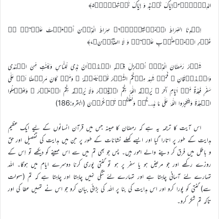
الدِّیۡنِؕ﴿۴﴾إِیَّاکَ نَعۡبُدُ وَ إِیَّاکَ نَسۡتَعِیۡنؕ﴿۵﴾
اِہۡدِنَا الصِّرَاطَ الۡمُسۡتَقِیۡمۙ﴿۶﴾ صِرَاطَ الَّذِیۡنَ أَنۡعَمۡتَ عَلَیۡہِمۡ ۬ۙ
غَیۡرِ الۡمَغۡضُوۡبِ عَلَیۡہِمۡ وَ لَا الضَّآلِّیۡنَ﴿۷﴾
شَہۡرُ رَمَضَانَ الَّذِیۡۤ اُنۡزِلَ فِیۡہِ الۡقُرۡاٰنُ ہُدًی لِّلنَّاسِ وَبَیِّنٰتٍ مِّنَ الۡہُدٰی
وَالۡفُرۡقَانِ ۚ فَمَنۡ شَہِدَ مِنۡکُمُ الشَّہۡرَ فَلۡیَصُمۡہُ ؕ وَمَنۡ کَانَ مَرِیۡضًا اَوۡ عَلٰی
سَفَرٍ فَعِدَّۃٌ مِّنۡ اَیَّامٍ اُخَرَ ؕ یُرِیۡدُ اللّٰہُ بِکُمُ الۡیُسۡرَ وَلَا یُرِیۡدُ بِکُمُ الۡعُسۡرَ ۫ وَلِتُکۡمِلُوا
الۡعِدَّۃَ وَلِتُکَبِّرُوا اللّٰہَ عَلٰی مَا ہَدٰٮکُمۡ وَلَعَلَّکُمۡ تَشۡکُرُوۡنَ (البقرہ:186)
اس آیت کا ترجمہ یہ ہے کہ رمضان کا مہینہ جس میں قرآن انسانوں کے لیے ایک عظیم
ہدایت کے طور پر اتارا گیا اور ایسے کھلے نشانات کے طور پر جن میں ہدایت کی تفصیل اور حق
و باطل میں فرق کر دینے والے امور ہیں۔ پس جو بھی تم میں سے اس مہینے کو دیکھے تو اِس کے
روزے رکھے اور جو مریض ہو یا سفر پر ہو تو گنتی پوری کرنا دوسرے ایام میں ہوگا۔ اللہ
تمہارے لئے آسانی چاہتا ہے اور تمہارے لئے تنگی نہیں چاہتا اور چاہتا ہے کہ تم (سہولت
سے) گنتی کو پورا کرو اور اس ہدایت کی بنا پر اللہ کی بڑائی بیان کرو جو اس نے تمہیں عطا کی اور
تاکہ تم شکر کرو۔