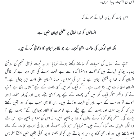
اس کی اہمیت پیدا کریں۔
اس بات کو بیان فرماتے ہوئے کہ
انسانوں کو خدا تعالیٰ پر حقیقی ایمان نہیں ہے
بلکہ ان لوگوں کی حالت ابھی کمزور ہے جو بظاہر ایمان کا دعویٰ کرتے ہیں۔
آپؑ نے انسان کی نفسیات کو سامنے رکھتے ہوئے فرمایا اور یہ ثبوت قرآنی تعلیم کی روشنی
میںدیا۔ چنانچہ فرماتے ہیں کہ’’اے دوستو! گناہ سے بے خوف ہونے کی یہی وجہ ہے کہ غافل
انسان کو نہ خدا پر یقینی ایمان ہے نہ اس کی سزا پر۔ ورنہ انسان اپنی ذات میں بزدل ہے۔‘‘
انسان اپنی ذات میں بڑا بزدل ہے۔ ’’اگر ایک گھر میں کسی چھت کے نیچے‘‘ مثال دی ہے آپؑ
نے کہ دیکھو ’’اگر ایک گھر میں کسی چھت کے نیچے چند آدمی بیٹھے ہوں اور یکدفعہ سخت زلزلہ
آوے تو وہ سب کے سب باہر کی طرف دوڑتے ہیں۔ اس کا یہی سبب ہے کہ وہ یقین رکھتے
ہیں کہ اگر چند منٹ اَور چھت کے نیچے بیٹھے رہے تو موت کا شکار ہوجائیں گے‘‘ چھت نیچے آ
پڑے گی۔ ’’مگر چونکہ گناہ کرنے والوں کو خدا پر یقین نہیں، نہ اس کی سزا پر یقین ہے اس لئے
وہ لوگ دلیری سے گناہ کرتے ہیں۔‘‘ فرمایا کہ ’’جو لوگ جھوٹے اور بناوٹی ذریعے نجات کے لئے
ڈھونڈھتے ہیں وہ اَور بھی گناہ پر دلیر ہو جاتے ہیں کیونکہ جھوٹا ذریعہ کوئی یقین نہیں بخشتا مگر جس