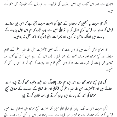
اتاری ہے اور اس کتاب میں ہمیں روزوں کی فرضیت اور عبادتوں کے طریقے بھی سکھائے
ہیں۔
اگر ہم صرف یہ سمجھیں کہ رمضان کے مہینے کی اہمیت صرف اتنی ہے کہ اس میں روزے
فرض کر دیے اور قرآن کریم نازل کر دیا تو کافی نہیں ہے جب تک کہ ہم اس کامل ہدایت کے
بارے میں ادراک حاصل نہ کریں اور پھر اسے اپنی زندگی کا لائحہ عمل نہ بنائیں۔
ہم احمدی خوش قسمت ہیں کہ اس بات کا ادراک ہمیں آنحضرت صلی اللہ علیہ وسلم کے غلامِ
صادق اور مسیح موعود اور مہدی معہود نے عطا فرمایا۔ پس اس کے لیے ہمیں آپؑ کی کتب اور
تفاسیر بھی پڑھنے کی ضرورت ہے تا کہ اس عظیم کلام اور ہدایت کو سمجھ کر ہم اس پر عمل کر
سکیں۔
کَل یومِ مسیح موعود بھی ہے جس میں ہم بڑی باقاعدگی سے جلسے وغیرہ بھی کرتے ہیں، اسے
مناتے ہیں اور آنحضرت صلی اللہ علیہ وسلم کی پیشگوئی اور اللہ تعالیٰ کے وعدے کے مطابق مسیح
موعودؑ کی آمد کے بارے میں بیان کرتے ہیں اور تقاریر کرتے ہیں
لیکن صرف اس حد تک ایمان کی ترقی کافی نہیں بلکہ حضرت مسیح موعود علیہ السلام نے ہمیں
قرآن کریم کے حوالے سے جو خزانہ عطا فرمایا ہے اسے پڑھنا اور اس پر عمل کرنا، اسے اپنی