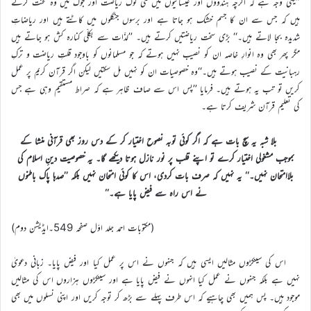
’’یہی وجہ ہے کہ اگرچہ ہندوؤں اور عیسائیوں میں کئی لوگ ریاضت اور جوگ میں وہ محنت کرتے
ہیں کہ جس سے ان کا جسم خشک ہو جاتا ہے اور برسوں جنگلوں میں کاٹتے ہیں اور ریاضاتِ
شدیدہ بجا لاتے ہیں۔‘‘ بڑی سخت ریاضتیں کرتے ہیں۔ ’’لذّات سے بکلّی کنارہ کش ہو جاتے ہیں
مگر پھر بھی وہ انوارِ خاصہ ان کو نصیب نہیں ہوتے کہ جو مسلمانوں کو باوجود قلتِ ریاضت و ترکِ
رہبانیت کے نصیب ہوتے ہیں۔‘‘وہ خصوصیات ان کو نہیں مل سکتیں لیکن اگر قرآن کریم پر عمل
کریں تو تب یہ ہوتے ہیں۔ فرمایا ’’پس اس سے صاف ظاہر ہے کہ صراط مستقیم وہی ہے جس
کی تعلیم قرآن شریف کرتا ہے۔
بلا شبہ یہ سچ بات ہے کہ اگر کوئی توبہ نصوح اختیار کر کے دس روز بھی قرآنی منشا کے
بموجب مشغولی اختیار کرے تو اپنے قلب پر نور نازل ہوتا دیکھے گا۔ یہ خصوصیت دینِ اسلام کی
بلاامتحان نہیں۔‘‘ یہ نہیں کہ صرف بات کردی، اس کا کوئی امتحان نہیں بلکہ ’’صدہا پاک باطنوں
نے اس راہ سے فیض پایا ہے۔‘‘
(مکتوبات احمد جلد اوّل صفحہ 549۔ایڈیشن دوم)
اس کی سینکڑوں مثالیں ایسی ہیں کہ جنہوں نے اس پر عمل کیا اور فیض پایا۔ زبانی دعویٰ
نہیں ہے بلکہ جنہوں نے عمل کیا انہوں نے فیض پایا ہے اور سینکڑوں ہزاروں اس کی مثالیں
موجود ہیں۔ پس ہمیں بھی چاہیے کہ اس طرف پہلے سے بڑھ کر توجہ کریں اور اپنی نسلوں میں بھی