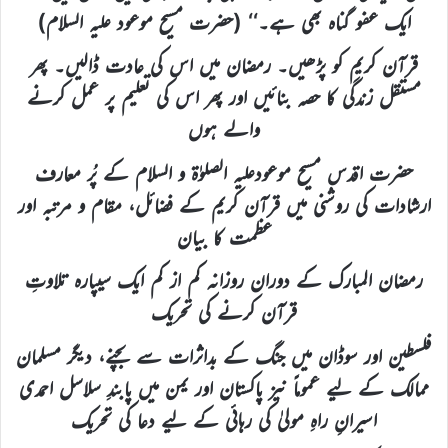
ایک عفو گناہ بھی ہے۔‘‘ (حضرت مسیح موعود علیہ السلام)
قرآن کریم کو پڑھیں۔ رمضان میں اس کی عادت ڈالیں۔ پھر
مستقل زندگی کا حصہ بنائیں اور پھر اس کی تعلیم پر عمل کرنے
والے ہوں
حضرت اقدس مسیح موعودعلیہ الصلوٰۃ و السلام کے پُر معارف
ارشادات کی روشنی میں قرآن کریم کے فضائل، مقام و مرتبہ اور
عظمت کا بیان
رمضان المبارک کے دوران روزانہ کم از کم ایک سیپارہ تلاوتِ
قرآن کرنے کی تحریک
فلسطین اور سوڈان میں جنگ کے بداثرات سے بچنے، دیگر مسلمان
ممالک کے لیے عموماً نیز پاکستان اور یمن میں پابندِ سلاسل احمدی
اسیرانِ راہِ مولیٰ کی رہائی کے لیے دعا کی تحریک