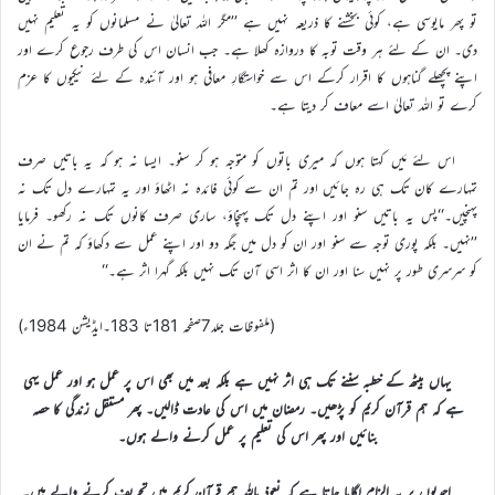
تو پھر مایوسی ہے، کوئی بخشنے کا ذریعہ نہیں ہے ’’مگر اللہ تعالیٰ نے مسلمانوں کو یہ تعلیم نہیں
دی۔ ان کے لئے ہر وقت توبہ کا دروازہ کھلا ہے۔ جب انسان اس کی طرف رجوع کرے اور
اپنے پچھلے گناہوں کا اقرار کرکے اس سے خواستگارِ معافی ہو اور آئندہ کے لئے نیکیوں کا عزم
کرے تو اللہ تعالیٰ اسے معاف کر دیتا ہے۔
اس لئے مَیں کہتا ہوں کہ میری باتوں کو متوجہ ہو کر سنو۔ ایسا نہ ہو کہ یہ باتیں صرف
تمہارے کان تک ہی رہ جائیں اور تم ان سے کوئی فائدہ نہ اٹھاؤ اور یہ تمہارے دل تک نہ
پہنچیں۔‘‘پس یہ باتیں سنو اور اپنے دل تک پہنچاؤ، ساری صرف کانوں تک نہ رکھو۔ فرمایا
’’نہیں۔ بلکہ پوری توجہ سے سنو اور ان کو دل میں جگہ دو اور اپنے عمل سے دکھاؤ کہ تم نے ان
کو سرسری طور پر نہیں سنا اور ان کا اثر اسی آن تک نہیں بلکہ گہرا اثر ہے۔‘‘
(ملفوظات جلد7صفحہ 181تا 183۔ایڈیشن 1984ء)
یہاں بیٹھ کے خطبہ سننے تک ہی اثر نہیں ہے بلکہ بعد میں بھی اس پر عمل ہو اور عمل یہی
ہے کہ ہم قرآن کریم کو پڑھیں۔ رمضان میں اس کی عادت ڈالیں۔ پھر مستقل زندگی کا حصہ
بنائیں اور پھر اس کی تعلیم پر عمل کرنے والے ہوں۔
احمدیوں پر یہ الزام لگایا جاتا ہے کہ نعوذ باللہ ہم قرآن کریم میں تحریف کرنے والے ہیں۔