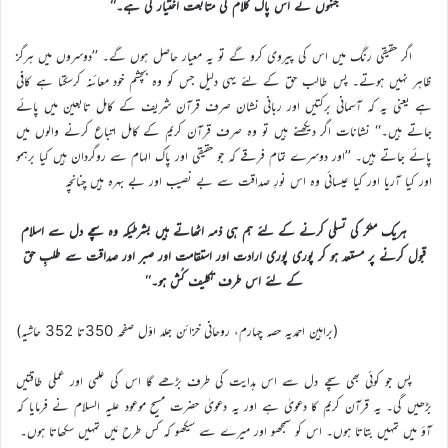
جنہوں نے اس پاک کلام کی متابعت اختیار کی ہے۔‘‘
اگر حقیقی رنگ میں اس کی پیروی کرو گے تو یہ معیار حاصل ہوں گے۔ ’’دوسروں میں ہرگز
ظاہر نہیں ہوتے۔ پس طالب حق کے لئے یہی دلیل جس کو وہ بچشم خود معائنہ کرسکتا ہے کافی
ہے یعنی یہ کہ آسمانی برکتیں اور ربانی نشان صرف قرآن شریف کے کامل تابعین میں پائے
جاتے ہیں۔‘‘ نشانات اگر دیکھنے ہیں تو وہ صرف قرآن کریم کے کامل اتباع کرنے والوں میں
پائے جاتے ہیں۔ ’’اور دوسرے تمام فرقے کہ جو حقیقی اور پاک الہام سے روگردان ہیں کیا برہمو
اور کیا آریا اور کیا عیسائی وہ اس نورِ صداقت سے بے نصیب اور بے بہرہ ہیں چنانچہ
ہریک منکر کی تسلی کرنے کے لئے ہم ہی ذمہ اٹھاتے ہیں بشرطیکہ وہ سچے دل سے اسلام
قبول کرنے پر مستعد ہو کر پوری پوری ارادت اور استقامت اور صبر اور صداقت سے طلبِ حق
کے لئے اس طرف تکلیف کُش ہو۔‘‘
(براہین احمدیہ حصہ چہارم، روحانی خزائن جلد اوّل صفحہ 350تا 352 حاشیہ)
پس جو کوئی بھی سچے دل سے اس ہدایت کی طرف بڑھے گا اس کی علمی اور عملی طاقتیں
بڑھیں گی۔ یہ قرآن کریم کا دعویٰ ہے اور یہ دعویٰ حضرت مسیح موعود علیہ السلام نے فرمایا کہ
آؤ میں تمہیں بتاتا ہوں۔ اس کو سمجھو اور میرے سے سیکھو کہ کس طرح مَیں تمہیں سکھاتا ہوں۔