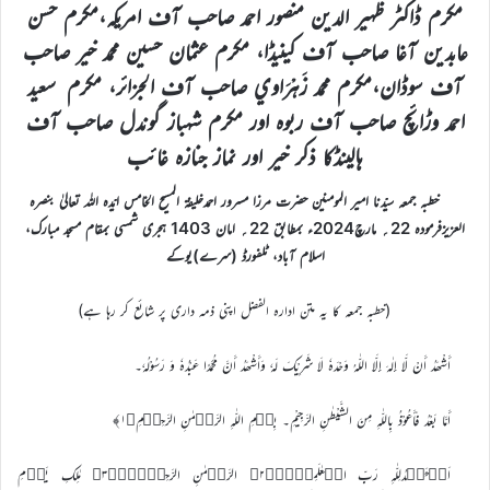
مکرم ڈاکٹر ظہير الدين منصور احمد صاحب آف امریکہ،مکرم حسن
عابدين آغا صاحب آف کینیڈا، مکرم عثمان حسين محمد خير صاحب
آف سوڈان،مکرم محمد زَہْرَاوي صاحب آف الجزائر، مکرم سعيد
احمد وڑائچ صاحب آف ربوہ اور مکرم شہباز گوندل صاحب آف
ہالینڈکا ذکر خیر اور نماز جنازہ غائب
خطبہ جمعہ سیّدنا امیر المومنین حضرت مرزا مسرور احمدخلیفۃ المسیح الخامس ایّدہ اللہ تعالیٰ بنصرہ
العزیزفرمودہ 22؍ مارچ2024ء بمطابق 22؍ امان 1403 ہجری شمسی بمقام مسجد مبارک،
اسلام آباد، ٹلفورڈ (سرے)یوکے
(خطبہ جمعہ کا یہ متن ادارہ الفضل اپنی ذمہ داری پر شائع کر رہا ہے)
أَشْھَدُ أَنْ لَّا إِلٰہَ إِلَّا اللّٰہُ وَحْدَہٗ لَا شَرِيْکَ لَہٗ وَأَشْھَدُ أَنَّ مُحَمَّدًا عَبْدُہٗ وَ رَسُوْلُہٗ۔
أَمَّا بَعْدُ فَأَعُوْذُ بِاللّٰہِ مِنَ الشَّيْطٰنِ الرَّجِيْمِ۔ بِسۡمِ اللّٰہِ الرَّحۡمٰنِ الرَّحِیۡمِ﴿۱﴾
اَلۡحَمۡدُلِلّٰہِ رَبِّ الۡعٰلَمِیۡنۙ﴿۲﴾ الرَّحۡمٰنِ الرَّحِیۡمِۙ﴿۳﴾ مٰلِکِ یَوۡمِ