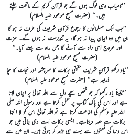
’’کامیاب وہی لوگ ہوں گے جو قرآن کریم کے ماتحت چلتے
ہیں۔‘‘ (حضرت مسیح موعود علیہ السلام)
’’جب تک مسلمانوں کا رجوع قرآن شریف کی طرف نہ ہو گا
ان میں وہ ایمان پیدا نہ ہو گا، یہ تندرست نہ ہوں گے۔ عزت
اور عروج اسی راہ سے آئے گا جس راہ سے پہلے آیا۔‘‘
(حضرت مسیح موعود علیہ السلام)
’’یاد رکھو قرآنِ شریف حقیقی برکات کا سرچشمہ اور نجات کا سچا
ذریعہ ہے‘‘ (حضرت مسیح موعود علیہ السلام)
’’یقیناً یاد رکھو کہ جو شخص سچے دل سے اللہ تعالیٰ پر ایمان لاتا
ہے اور اس کی پاک کتاب پر عمل کرتا ہے اور رسول اللہ صلی
اللہ علیہ وسلم کی اطاعت کرتا ہے تو اللہ تعالیٰ اس کو لا انتہا
برکات سے حصہ دیتاہے۔ ایسی برکات اسے دی جاتی ہیں جو
اس دنیا کی نعمتوں سے بہت ہی بڑھ کر ہوتی ہیں۔ ان میں سے