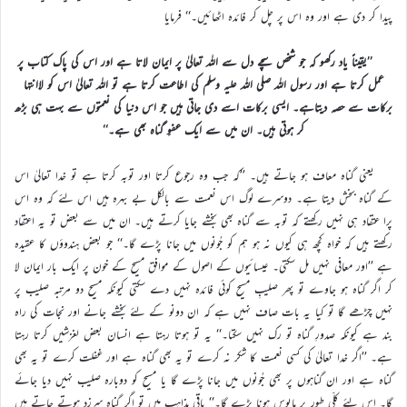
پیدا کر دی ہے اور وہ اس پر چل کر فائدہ اٹھائیں۔‘‘ فرمایا
’’یقیناً یاد رکھو کہ جو شخص سچے دل سے اللہ تعالیٰ پر ایمان لاتا ہے اور اس کی پاک کتاب پر
عمل کرتا ہے اور رسول اللہ صلی اللہ علیہ وسلم کی اطاعت کرتا ہے تو اللہ تعالیٰ اس کو لاانتہا
برکات سے حصہ دیتاہے۔ ایسی برکات اسے دی جاتی ہیں جو اس دنیا کی نعمتوں سے بہت ہی بڑھ
کر ہوتی ہیں۔ ان میں سے ایک عفوِ گناہ بھی ہے۔‘‘
یعنی گناہ معاف ہو جاتے ہیں۔ ’’کہ جب وہ رجوع کرتا اور توبہ کرتا ہے تو خدا تعالیٰ اس
کے گناہ بخش دیتا ہے۔ دوسرے لوگ اس نعمت سے بالکل بے بہرہ ہیں اس لئے کہ وہ اس
پرا عتقاد ہی نہیں رکھتے کہ توبہ سے گناہ بھی بخشے جایا کرتے ہیں۔ ان میں سے بعض تو یہ اعتقاد
رکھتے ہیں کہ خواہ کچھ ہی کیوں نہ ہو ہم کو جُونوں میں جانا پڑے گا۔‘‘ جو بعض ہندوؤں کا عقیدہ
ہے ’’اور معافی نہیں مل سکتی۔ عیسائیوں کے اصول کے موافق مسیح کے خون پر ایک بار ایمان لا
کر اگر گناہ ہو جاوے تو پھر صلیبِ مسیح کوئی فائدہ نہیں دے سکتی کیونکہ مسیح دو مرتبہ صلیب پر
نہیں چڑھے گا تو کیا یہ بات صاف نہیں ہے کہ ان دونو کے لئے بخشے جانے اور نجات کی راہ
بند ہے کیونکہ صدورِ گناہ تو رک نہیں سکتا۔‘‘ یہ تو ہوتا رہتا ہے انسان بعض لغزشیں کرتا رہتا
ہے۔ ’’اگر خدا تعالیٰ کی کسی نعمت کا شکر نہ کرے تو یہ بھی گناہ ہے اور غفلت کرے تو یہ بھی
گناہ ہے اور ان گناہوں پر بھی جُونوں میں جانا پڑے گا یا مسیح کو دوبارہ صلیب نہیں دیا جائے
گا۔ اس لئے کلّی طور پر مایوس ہونا پڑے گا۔‘‘ باقی مذاہب میں تو اگر گناہ سرزد ہوتے جاتے ہیں