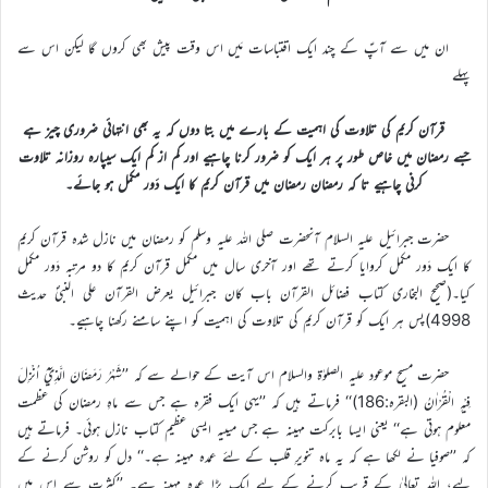
ان میں سے آپؑ کے چند ایک اقتباسات مَیں اس وقت پیش بھی کروں گا لیکن اس سے
پہلے
قرآن کریم کی تلاوت کی اہمیت کے بارے میں بتا دوں کہ یہ بھی انتہائی ضروری چیز ہے
جسے رمضان میں خاص طور پر ہر ایک کو ضرور کرنا چاہیے اور کم از کم ایک سیپارہ روزانہ تلاوت
کرنی چاہیے تا کہ رمضان رمضان میں قرآن کریم کا ایک دَور مکمل ہو جائے۔
حضرت جبرائیل علیہ السلام آنحضرت صلی اللہ علیہ وسلم کو رمضان میں نازل شدہ قرآن کریم
کا ایک دَور مکمل کروایا کرتے تھے اور آخری سال میں مکمل قرآن کریم کا دو مرتبہ دَور مکمل
کیا۔(صحیح البخاری کتاب فضائل القرآن باب کان جبرائیل یعرض القرآن علی النبیؐ حدیث
4998)پس ہر ایک کو قرآن کریم کی تلاوت کی اہمیت کو اپنے سامنے رکھنا چاہیے۔
حضرت مسیح موعود علیہ الصلوٰۃ والسلام اس آیت کے حوالے سے کہ ’’شَہْرُ رَمَضَانَ الَّذِيْٓ اُنْزِلَ
فِيْہِ الْقُرْاٰنُ (البقرہ:186)‘‘ فرماتے ہیں کہ ’’یہی ایک فقرہ ہے جس سے ماہِ رمضان کی عظمت
معلوم ہوتی ہے‘‘ یعنی ایسا بابرکت مہینہ ہے جس میںیہ ایسی عظیم کتاب نازل ہوئی۔ فرماتے ہیں
کہ ’’صوفیا نے لکھا ہے کہ یہ ماہ تنویرِ قلب کے لئے عمدہ مہینہ ہے۔‘‘ دل کو روشن کرنے کے
لیے، اللہ تعالیٰ کے قریب کرنے کے لیے ایک بڑا عمدہ مہینہ ہے۔ ’’کثرت سے اس میں