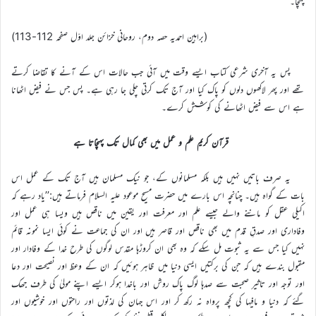
پہنچا۔‘‘
(براہین احمدیہ حصہ دوم، روحانی خزائن جلد اوّل صفحہ 112-113)
پس یہ آخری شرعی کتاب ایسے وقت میں آئی جب حالات اس کے آنے کا تقاضا کرتے
تھے اور پھر لاکھوں دلوں کو پاک کیا اور آج تک کرتی چلی جا رہی ہے۔ پس جس نے فیض اٹھانا
ہے اس سے فیض اٹھانے کی کوشش کرے۔
قرآن کریم علم و عمل میں بھی کمال تک پہنچاتا ہے
یہ صرف باتیں نہیں ہیں بلکہ مسلمانوں کے، جو نیک مسلمان ہیں آج تک کے عمل اس
بات کے گواہ ہیں۔ چنانچہ اس بارے میں حضرت مسیح موعود علیہ السلام فرماتے ہیں:’’یاد رہے کہ
اکیلی عقل کو ماننے والے جیسے علم اور معرفت اور یقین میں ناقص ہیں ویسا ہی عمل اور
وفاداری اور صدقِ قدم میں بھی ناقص اور قاصر ہیں اور ان کی جماعت نے کوئی ایسا نمونہ قائم
نہیں کیا جس سے یہ ثبوت مل سکے کہ وہ بھی ان کروڑہا مقدس لوگوں کی طرح خدا کے وفادار اور
مقبول بندے ہیں کہ جن کی برکتیں ایسی دنیا میں ظاہر ہوئیں کہ ان کے وعظ اور نصیحت اور دعا
اور توجہ اور تاثیر صحبت سے صدہا لوگ پاک روش اور باخدا ہوکر ایسے اپنے مولیٰ کی طرف جھک
گئے کہ دنیا و مافیہا کی کچھ پرواہ نہ رکھ کر اور اس جہان کی لذتوں اور راحتوں اور خوشیوں اور