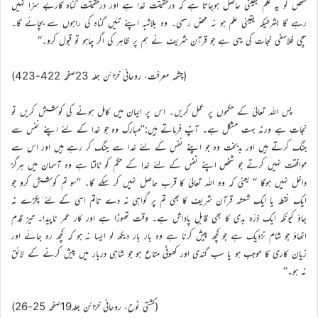
شخص کو یہ علم یقینی حاصل ہوجاتا ہے کہ درحقیقت خدا ہے اور درحقیقت گناہ گاربے سزا نہیں
رہے گا بشرطیکہ یقینی علم ہو نہ محض رسمی۔ وہ بلاشبہ اپنے تئیں گناہ کی راہوں سے بچائے گا۔
سچی فلاسفی نجات کی یہی ہے جو قرآن شریف نے ہم پر ظاہر کی اگر چاہو تو قبول کرو۔‘‘
(چشمہ معرفت، روحانی خزائن جلد 23صفحہ 422-423)
پس اللہ تعالیٰ کے حکموں پر عمل کریں۔ اس پر ایمان میں کامل ہونے کی کوشش کریں تو
نجات ہے ورنہ بہت مشکل ہے۔ آپؑ فرماتے ہیں:’’مبارک وہ جو خدا کے لئے اپنے نفس سے
جنگ کرتے ہیں اور بدبخت وہ جو اپنے نفس کے لئے خدا سے جنگ کر رہے ہیں اور اس سے
موافقت نہیں کرتے جو شخص اپنے نفس کے لئے خدا کے حکم کو ٹالتا ہے وہ آسمان میں ہرگز
داخل نہیں ہوگا ‘‘ یعنی کہ وہ اللہ تعالیٰ کا قرب حاصل نہیں کر سکے گا۔ ’’سو تم کوشش کرو جو
ایک نقطہ یا ایک شعشہ قرآن شریف کا بھی تم پر گواہی نہ دے تاتم اسی کے لئے پکڑے نہ
جاؤ کیونکہ ایک ذرّہ بدی کا بھی قابلِ پاداش ہے۔ وقت تھوڑا ہے اور کار عمر ناپیدا۔ تیز قدم
اٹھاؤ جو شام نزدیک ہے جو کچھ پیش کرنا ہے وہ بار بار دیکھ لو ایسا نہ ہو کہ کچھ رہ جائے اور
زیان کاری کا موجب ہو یا سب گندی اور کھوٹی متاع ہو جو شاہی دربار میں پیش کرنے کے لائق
نہ ہو۔‘‘
(کشتی نوح، روحانی خزائن جلد19صفحہ 25-26)