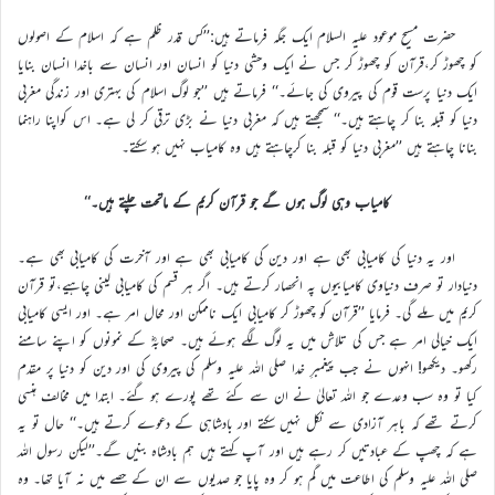
حضرت مسیح موعود علیہ السلام ایک جگہ فرماتے ہیں:’’کس قدر ظلم ہے کہ اسلام کے اصولوں
کو چھوڑ کر،قرآن کو چھوڑ کر جس نے ایک وحشی دنیا کو انسان اور انسان سے باخدا انسان بنایا
ایک دنیا پرست قوم کی پیروی کی جائے۔‘‘ فرماتے ہیں ’’جو لوگ اسلام کی بہتری اور زندگی مغربی
دنیا کو قبلہ بنا کر چاہتے ہیں۔‘‘ سمجھتے ہیں کہ مغربی دنیا نے بڑی ترقی کر لی ہے۔ اس کواپنا راہنما
بنانا چاہتے ہیں ’’مغربی دنیا کو قبلہ بنا کرچاہتے ہیں وہ کامیاب نہیں ہو سکتے۔
کامیاب وہی لوگ ہوں گے جو قرآن کریم کے ماتحت چلتے ہیں۔‘‘
اور یہ دنیا کی کامیابی بھی ہے اور دین کی کامیابی بھی ہے اور آخرت کی کامیابی بھی ہے۔
دنیادار تو صرف دنیاوی کامیابیوں پہ انحصار کرتے ہیں۔ اگر ہر قسم کی کامیابی لینی چاہیے،تو قرآن
کریم میں ملے گی۔ فرمایا ’’قرآن کو چھوڑ کر کامیابی ایک ناممکن اور محال امر ہے۔ اور ایسی کامیابی
ایک خیالی امر ہے جس کی تلاش میں یہ لوگ لگے ہوئے ہیں۔ صحابہؓ کے نمونوں کو اپنے سامنے
رکھو۔ دیکھو! انہوں نے جب پیغمبرِ خدا صلی اللہ علیہ وسلم کی پیروی کی اور دین کو دنیا پر مقدم
کیا تو وہ سب وعدے جو اللہ تعالیٰ نے ان سے کئے تھے پورے ہو گئے۔ ابتدا میں مخالف ہنسی
کرتے تھے کہ باہر آزادی سے نکل نہیں سکتے اور بادشاہی کے دعوے کرتے ہیں۔‘‘ حال تو یہ
ہے کہ چھپ کے عبادتیں کر رہے ہیں اور آپ کہتے ہیں ہم بادشاہ بنیں گے۔’’لیکن رسول اللہ
صلی اللہ علیہ وسلم کی اطاعت میں گم ہو کر وہ پایا جو صدیوں سے ان کے حصے میں نہ آیا تھا۔ وہ