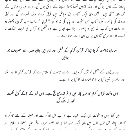
پڑھنے کے قابل ہو گی اور دیگر کتابیں قطعاً چھوڑ دینے کے لائق ہوں گی۔ (اور فرمایا) فرقان کے
بھی یہی معنی ہیں۔ یعنی یہی ایک کتاب حق وباطل میں فرق کرنے والی ٹھہرے گی اور کوئی
حدیث کی یا اَو ر کوئی کتاب اس حیثیت اور پایہ کی نہ ہو گی۔‘‘ فرمایا ’’…اب سب کتابیں چھوڑ دو
اور رات دن کتاب اللہ ہی کو پڑھو … بڑا بے ایمان ہے وہ شخص جو قرآن کی طرف التفات نہ
کرے اور دوسری کتابوں پر ہی دن رات جھکا رہے…
ہماری جماعت کو چاہئے کہ قرآن کریم کے شغل اور تدبّر میں جان ودل سے مصروف ہو
جائیں
اور حدیثوں کے شغل کو ترک کر دیں… بڑے تاسف کا مقام ہے کہ قرآن کریم کا وہ اعتنا
اور تدارس نہیں کیا جاتا جو احادیث کا کیا جاتا ہے…
اس وقت قرآن کریم کا حربہ ہاتھ میں لو تو تمہاری فتح ہے۔ اس نور کے آگے کوئی ظلمت
ٹھہر نہ سکے گی۔
مَیں کہتا ہوں درحقیقت یہی ایک ہتھیار ہے جو اَب بھی کارگر ہے اور ہمیشہ کے لئے کارگر ہو
گا اور پہلے بھی قرنِ اوّل میں یہی ایک حربہ تھا جو خود حضور سرور عالم علیہ الصلوٰۃ والسلام اور
صحابہؓ کے ہاتھ میں تھا۔ مبارکی اور صدہزار مبارکی ہے اس قوم کو جو اس کے اختیار کرنے اور