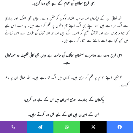
اسی طرح سوڈان کی عوام کے لیے بھی دعا کریں۔
اللہ تعالیٰ ان کے لیڈروں اور صاحبِ اقتدار لوگوں کو عقل دے۔ وہاں بھی بھوک اور بیماری
سے لوگ مر رہے ہیں اور اپنے ہی لوگ اپنے ہم وطنوں پر ظلم کر رہے ہیں۔ یہ سب اس لیے
کہ ہوا و ہوس ہے اور قرآنی تعلیم کو بھول گئے ہیں اور جو اللہ تعالیٰ کی طرف سے اس زمانے
میں بھیجا گیا ہے اسے ماننے سے انکار کر رہے ہیں۔
اسی طرح بہت سے دوسرے مسلمان ممالک کی حالت ہے وہاں بھی کافی تکلیف دہ صورتحال
ہے۔
حکومتیں اپنے عوام پر ظلم کر رہی ہیں۔ آپس میں لوگ لڑ رہے ہیں۔ اللہ تعالیٰ ان پر رحم
کرے۔
پاکستان کے ہمارے احمدی اسیران ہیں ان کے لیے دعا کریں،
یمن کے اسیران ہیں ان کے لیے بھی دعا کرتے رہیں۔
پاکستان میں عمومی حالات کے لیے بھی دعا کرتے رہیں۔ اللہ تعالیٰ احمدیوں کو محفوظ رکھے۔
Viber
Telegram
WhatsApp
X
Faceboo