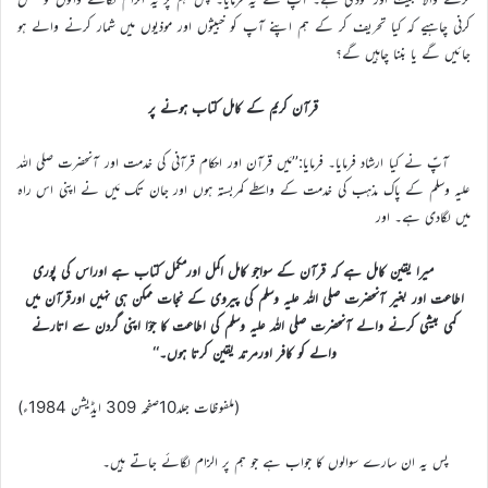
کرنی چاہیے کہ کیا تحریف کر کے ہم اپنے آپ کو خبیثوں اور موذیوں میں شمار کرنے والے ہو
جائیں گے یا بننا چاہیں گے؟
قرآن کریم کے کامل کتاب ہونے پر
آپؑ نے کیا ارشاد فرمایا۔ فرمایا:’’مَیں قرآن اور احکام قرآنی کی خدمت اور آنحضرت صلی اللہ
علیہ وسلم کے پاک مذہب کی خدمت کے واسطے کمربستہ ہوں اور جان تک مَیں نے اپنی اس راہ
میں لگادی ہے۔ اور
میرا یقین کامل ہے کہ قرآن کے سواجو کامل اکمل اورمکمل کتاب ہے اوراس کی پوری
اطاعت اور بغیر آنحضرت صلی اللہ علیہ وسلم کی پیروی کے نجات ممکن ہی نہیں اورقرآن میں
کمی بیشی کرنے والے آنحضرت صلی اللہ علیہ وسلم کی اطاعت کا جؤا اپنی گردن سے اتارنے
والے کو کافر اورمرتد یقین کرتا ہوں۔‘‘
(ملفوظات جلد10صفحہ 309 ایڈیشن 1984ء)
پس یہ ان سارے سوالوں کا جواب ہے جو ہم پر الزام لگائے جاتے ہیں۔