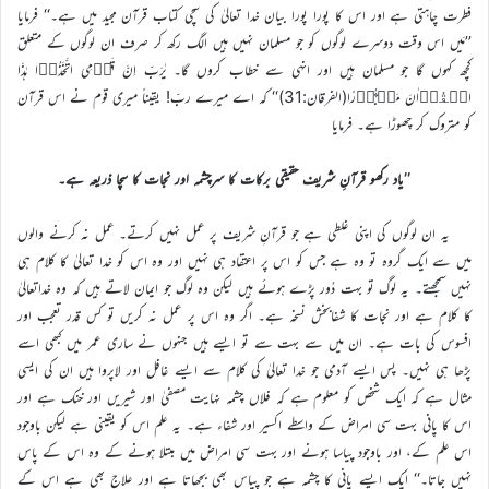
فطرت چاہتی ہے اور اس کا پورا پورا بیان خدا تعالیٰ کی سچی کتاب قرآن مجید میں ہے۔‘‘ فرمایا
’’مَیں اس وقت دوسرے لوگوں کو جو مسلمان نہیں ہیں الگ رکھ کر صرف ان لوگوں کے متعلق
کچھ کہوں گا جو مسلمان ہیں اور انہی سے خطاب کروں گا۔ یٰرَبِّ اِنَّ قَوۡمِی اتَّخَذُوۡا ہٰذَا
الۡقُرۡاٰنَ مَہۡجُوۡرًا(الفرقان:31)‘‘ کہ اے میرے ربّ! یقیناً میری قوم نے اس قرآن
کو متروک کر چھوڑا ہے۔ فرمایا
’’یاد رکھو قرآنِ شریف حقیقی برکات کا سرچشمہ اور نجات کا سچا ذریعہ ہے۔
یہ ان لوگوں کی اپنی غلطی ہے جو قرآنِ شریف پر عمل نہیں کرتے۔ عمل نہ کرنے والوں
میں سے ایک گروہ تو وہ ہے جس کو اس پر اعتقاد ہی نہیں اور وہ اس کو خدا تعالیٰ کا کلام ہی
نہیں سمجھتے۔ یہ لوگ تو بہت دُور پڑے ہوئے ہیں لیکن وہ لوگ جو ایمان لاتے ہیں کہ وہ خداتعالیٰ
کا کلام ہے اور نجات کا شفابخش نسخہ ہے۔ اگر وہ اس پر عمل نہ کریں تو کس قدر تعجب اور
افسوس کی بات ہے۔ ان میں سے بہت سے تو ایسے ہیں جنہوں نے ساری عمر میں کبھی اسے
پڑھا ہی نہیں۔ پس ایسے آدمی جو خدا تعالیٰ کی کلام سے ایسے غافل اور لاپروا ہیں ان کی ایسی
مثال ہے کہ ایک شخص کو معلوم ہے کہ فلاں چشمہ نہایت مصفیٰ اور شیریں اور خنک ہے اور
اس کا پانی بہت سی امراض کے واسطے اکسیر اور شفاء ہے۔ یہ علم اس کو یقینی ہے لیکن باوجود
اس علم کے، اور باوجود پیاسا ہونے اور بہت سی امراض میں مبتلا ہونے کے وہ اس کے پاس
نہیں جاتا۔‘‘ ایک ایسے پانی کا چشمہ ہے جو پیاس بھی بجھاتا ہے اور علاج بھی ہے اس کے