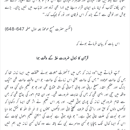
اسی یگانہ کتاب کو اپنا مایہ ایمان قرار دینے میں ذرا بھی تردّد اور تذبذب میں نہیں پڑی۔ بڑے
جوش اور خوشی سے آگے بڑھ کر اس فرقان اور نور کو لبیک کہا۔‘‘
(تفسیر حضرت مسیح موعودؑ جلد اوّل صفحہ 647-648)
اس بات کو بیان فرماتے ہوئے کہ
قرآن کا نزول ضرورت حَقّہ کے وقت ہوا
آپؑ فرماتے ہیں:’’وہ زمانہ کہ جس میں آنحضرتؐ مبعوث ہوئے حقیقت میں ایسا زمانہ تھا کہ
جس کی حالت موجودہ ‘‘ جس کی حالت یعنی اس زمانے کی حالت، جو اس وقت حالت تھی ’’ایک
بزرگ اور عظیم القدر مصلح ربانی اور ہادیٔ آسمانی کی اشد محتاج تھی اور جو جو تعلیم دی گئی وہ بھی
واقعہ میں سچی اور ایسی تھی کہ جس کی نہایت ضرورت تھی۔ اور ان تمام امور کی جامع تھی کہ جس
سے تمام ضرورتیں زمانہ کی پوری ہوتی تھیں۔ اور پھر اس تعلیم نے اثر بھی ایسا کر دکھایا کہ
لاکھوں دلوں کو حق اور راستی کی طرف کھینچ لائی اور لاکھوں سینوں پر لا الٰہ الّا اللّٰہ کا نقش جما دیا
اور جو نبوت کی علّت غائی ہوتی ہے۔‘‘ جو بنیاد ہوتی ہے نبوت کی ’’یعنی تعلیم اصول نجات کے
اس کو ایسا کمال تک پہنچایا جو کسی دوسرے نبی کے ہاتھ سے وہ کمال کسی زمانہ میں بہم نہیں