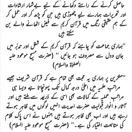
حاصل کرنے کے راستے دکھانے کے لیے بےشمار ارشادات
اور تحریرات ہمارے لیے چھوڑی ہیں جن کو پڑھ کر اور عمل کر
کے ہم حقیقی رنگ میں قرآن کریم سے فیض اٹھانے والے بن
سکتے ہیں
’’ہماری جماعت کو چاہئے کہ قرآن کریم کے شغل اور تدبّر میں
جان ودل سے مصروف ہو جائیں ‘‘ (حضرت مسیح موعود علیہ
الصلوٰۃ والسلام)
’’منکرین پر ہماری یہ حجت بھی تمام ہے کہ قرآن شریف جیسے
مراتبِ علمیہ میں اعلیٰ درجہ کمال تک پہونچاتا ہے ویسا ہی
مراتبِ عملیہ کے کمالات بھی اسی کے ذریعہ سے ملتے ہیں اور
آثار و انوار قبولیت حضرت احدیت انہیں لوگوں میں ظاہر ہوتے
رہے ہیں اور اب بھی ظاہر ہوتے ہیں جنہوں نے اس پاک کلام
کی متابعت اختیار کی ہے۔‘‘ (حضرت مسیح موعود علیہ السلام)