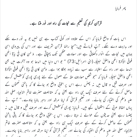
پھر فرمایا
قرآن کریم کی تعلیم سے نجات کی راہ اور نور ملتا ہے۔
اس بات کو واضح فرمایا کہ اس کے علاوہ اَور کوئی کتاب ہے ہی نہیں جو یہ نور دے سکے
اور ہدایت دے سکے۔ آپؑ فرماتے ہیں:’’سچا رہنما قرآن شریف ہے اور اس کی پیروی اسی
جہان میں نجات کے انوار دکھلاتی ہے اور سعادت عظمی تک پہنچاتی ہے۔ وَ مَنْ كَانَ فِيْ ہٰذِہٖٓ اَعْمٰى
فَہُوَفِي الْاٰخِرَۃِ اَعْمٰى وَاَضَلُّ سَبِيْلًا۔(بنی اسرائیل:73) ‘‘ جو اس دنیا میں اندھا ہو وہ آخرت میں بھی
اندھا ہے اور راہ کے اعتبار سے سب سے زیادہ بھٹکا ہوا ہے۔ وَمَنْ كَانَ فِيْ ہٰذِہٖٓ اَعْمٰى فَہُوَفِي الْاٰخِرَۃِ
اَعْمٰى وَاَضَلُّ سَبِيْلًا۔ فرمایا کہ ’’جو شخص معارف حقہ کے حصول کے لئے پوری پوری کوشش کرے
اور صرف قیل و قال میں نہ پھنس رہے اس پر بخوبی واضح ہو جائے گا کہ باطنی نعمتوں کے
حاصل کرنے کے لئے صرف ایک ہی راہ ہے یعنی یہ کہ متابعت حضرت خاتم الانبیاء صلی اللہ
علیہ وسلم کی اختیار کی جائے۔ اور تعلیم قرآنی کو اپنا مرشد اور رہبر بنایا جاوے۔‘‘ آپؑ نے
یہاں الفاظ عربی کے استعمال کیے ہیں۔ فرمایا: پوری کوشش کرے اور صرف قیل و قالَ میں نہ
پھنسا رہے یعنی حدیثوں کے حوالے نہ دیتا رہے۔ اس پر بخوبی واضح ہو جائے گا کہ باقی باطنی
نعمتوں کے حاصل کرنے کے لیے صرف ایک ہی راہ ہے یعنی یہ کہ متابعت حضرت خاتم
الانبیاء صلی اللہ علیہ وسلم کی اختیار کی جائے اور تعلیم قرآنی کو اپنا مرشد اور راہبر بنایا جاوے۔