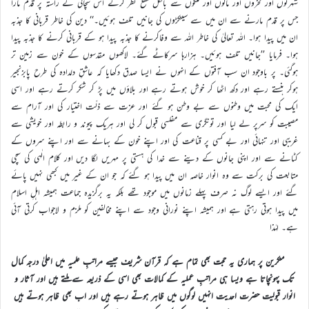
شہرتوں اور فخروں اور مالوں اور ملکوں سے بالکل قطع نظر کرکے اس سچائی کے راستہ پر قدم مارا
جس پر قدم مارنے سے ان میں سے سینکڑوں کی جانیں تلف ہوئیں۔‘‘ دین کی خاطر قربانی کا جذبہ
ان میں پیدا ہوا۔ اللہ تعالیٰ کی خاطر اللہ سے وفاکرنے کا جذبہ پیدا ہو کے قربانی کرنے کا جذبہ پیدا
ہوا۔ فرمایا ’’جانیں تلف ہوئیں۔ ہزارہا سرکاٹے گئے۔ لاکھوں مقدسوں کے خون سے زمین تر
ہوگئی۔ پر باوجود ان سب آفتوں کے انہوں نے ایسا صدق دکھایا کہ عاشقِ دلدادہ کی طرح پابزنجیر
ہوکر ہنستے رہے اور دکھ اٹھا کر خوش ہوتے رہے اور بلاؤں میں پڑ کر شکر کرتے رہے اور اسی
ایک کی محبت میں وطنوں سے بے وطن ہو گئے اور عزت سے ذلّت اختیار کی اور آرام سے
مصیبت کو سرپر لے لیا اور تونگری سے مفلسی قبول کر لی اور ہریک پیوند و رابطہ اور خویشی سے
غریبی اور تنہائی اور بے کسی پر قناعت کی اور اپنے خون کے بہانے سے اور اپنے سروں کے
کٹانے سے اور اپنی جانوں کے دینے سے خدا کی ہستی پر مہریں لگا دیں اور کلام الٰہی کی سچی
متابعت کی برکت سے وہ انوار خاصہ ان میں پیدا ہو گئے کہ جو ان کے غیر میں کبھی نہیں پائے
گئے اور ایسے لوگ نہ صرف پہلے زمانوں میں موجود تھے بلکہ یہ برگزیدہ جماعت ہمیشہ اہلِ اسلام
میں پیدا ہوتی رہتی ہے اور ہمیشہ اپنے نورانی وجود سے اپنے مخالفین کو ملزم و لاجواب کرتی آئی
ہے۔ لہٰذا
منکرین پر ہماری یہ حجت بھی تمام ہے کہ قرآن شریف جیسے مراتبِ علمیہ میں اعلیٰ درجہ کمال
تک پہونچاتا ہے ویسا ہی مراتبِ عملیہ کے کمالات بھی اسی کے ذریعہ سے ملتے ہیں اور آثار و
انوار قبولیت حضرت احدیت انہیں لوگوں میں ظاہر ہوتے رہے ہیں اور اب بھی ظاہر ہوتے ہیں