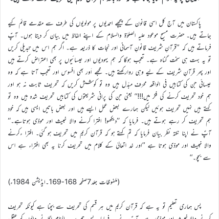
پاکستان میں آج کل اسی قانون کے پیچھے احمدیوں پر مولویوں کی طرف سے مقدمے قائم کیے
جاتے ہیں۔ حضرت مسیح موعود علیہ الصلوٰۃ والسلام کے اپنے الفاظ میں بیان کر دیتا ہوں۔ آپؑ
فرماتے ہیں کہ ’’قرآنِ شریف قانونِ آسمانی اور نجات کا ذریعہ ہے۔ اگر ہم اس میں تبدیلی کریں
تو یہ بہت ہی سخت گناہ ہے۔ تعجب ہوگا کہ ہم یہودیوں اور عیسائیوں پر بھی اعتراض کرتے ہیں
اور پھر قرآنِ شریف کے لیے وہی روارکھتے ہیں۔ مجھے اَور بھی افسوس اور تعجب آتا ہے کہ وہ
عیسائی جن کی کتابیں فی الواقعہ محرّف مبدّل ہیں وہ تو کوشش کریں کہ تحریف ثابت نہ ہو اور
ہم خود تحریف کرنے کی فکر میں!!!‘‘ یعنی جن کی پرانی شریعتوں کی کتابیں تحریف شدہ ہیں وہ تو
کہتے ہیں نہیں تحریف ہوئیں لیکن ہمارے بعض عمل ایسے ہیں اور بعض باتیں ایسی ہیں کہ خود
ہم تحریف کر رہے ہوتے ہیں۔ فرمایا کہ ’’دیکھو! افترا کرنے والا خبیث اور موذی ہوتاہے۔‘‘
آپؑ نے اپنا نکتہ نظر بیان فرمایا کہ تم کہتے ہو کہ قرآن کریم میں تحریف ہو گئی۔ افترا ءکرنے
والا خبیث اور موذی ہوتا ہے ’’اور خد اتعالیٰ کے کلام میں تحریف کرنا یہ بھی افتراء ہے اس
سے بچو۔‘‘
(ملفوظات جلد7صفحہ 168-169۔ایڈیشن 1984ء)
پس ہماری تعلیم تو یہ ہے کہ قرآن کریم میں ہر قسم کی تحریف سے بچنا ہے کیونکہ تحریف
کرنے والا خبیث اور موذی ہے۔ آپؑ نے یہ فرمایا۔ پس ہم پر یہ الزام لگانے والوں کو عقل