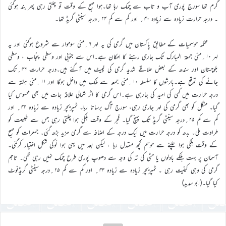
گرم تھا سورج پوری آب و تاب سے چمک رہا تھا۔ہوا صبح کے وقت تو چلتی رہی پھر بند ہوگئی
۔ درجہ حرارت زیادہ سے زیادہ ۴۰؍ اور کم سے کم ۲۴؍درجہ سینٹی گریڈ تھا۔
محکمہ موسمیات کے مطابق پاکستان میں گرمی کی یہ لہر ۶؍مئی سوموار سے شروع ہوگئی اور یہ
لہر ۱۰؍مئی جمعۃ المبارک تک جاری رہنے کا امکان ہے۔اس سے جنوبی اور وسطی پنجاب ، وسطی
بلوچستان اور سندھ کے بعض علاقے شدید گرمی کی لپیٹ میں آگئے ہیں۔درجہ حرارت ۴۶؍تک
جانے کی توقع ہے۔بارشوں کا سلسلہ ۱۰؍مئی جمعہ سے ملک میں داخل ہوگا اور ۱۱؍مئی ہفتہ سے
درجہ حرارت میں کمی کی امید کی جارہی ہے۔اس گرمی کا اثر شمالی علاقہ جات میں بھی محسوس کیا
گیا۔ منگل کو بھی گرمی کی لہر جاری رہی، سورج آگ برساتا رہا۔ ٹمپریچر زیادہ سے زیادہ ۴۲؍ اور
کم سے کم ۲۵؍درجہ سینٹی گریڈ تک پہنچ گیا۔ فجر کے وقت ہلکی ہوا چلتی رہی جس سے طبیعت کو
طراوت ملی۔ بدھ کو درجہ حرارت میں ایک درجہ کے اضافہ سے گرمی مزید بڑھ گئی۔ جمعرات کو صبح
کے وقت ہلکی ہوا چلنے سے موسم کچھ معتدل رہا ، لیکن بعد میں یہی ہوا لُوکی شکل اختیار کرگئی۔
آسمان پر بہت ہلکے بادلوں یا مٹی کی تہ کی وجہ سے دھوپ پوری طرح چمک نہیں رہی تھی۔ تاہم
گرمی کی وہی کیفیت رہی ۔ ٹمپریچر زیادہ سے زیادہ ۴۳؍ اور کم سے کم ۲۵؍درجہ سینٹی گریڈنوٹ
کیا گیا۔(ابو سدید)