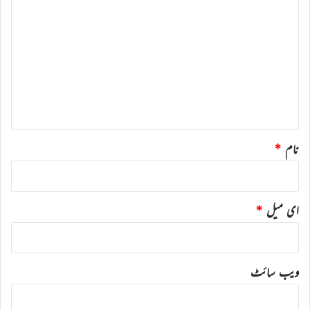
ب
ص
ر
ہ
*
نام
*
ای میل
*
ویب‌ سائٹ