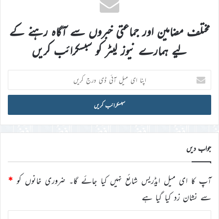
مختلف مضامین اور جماعتی خبروں سے آگاہ رہنے کے
لیے ہمارے نیوز لیٹر کو سبسکرائب کریں
اپنا
ای
میل
آئی
ڈی
درج
کریں
جواب دیں
آپ کا ای میل ایڈریس شائع نہیں کیا جائے گا۔
ضروری خانوں کو
*
سے نشان زد کیا گیا ہے
ت