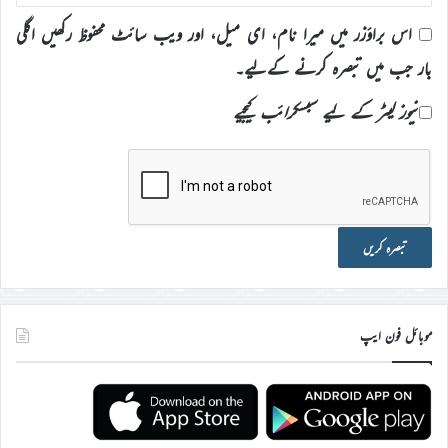
اس براؤزر میں میرا نام، ای میل، اور ویب سائٹ محفوظ رکھیں اگلی
بار جب میں تبصرہ کرنے کےلیے۔
نیوز لیٹر کے لیے سبسکرائب کیجیے
موبائل فون ایپ