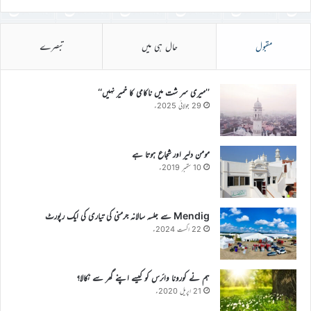
مقبول
حال ہی میں
تبصرے
’’میری سر شت میں ناکامی کا خمیر نہیں‘‘
29 جولائی 2025ء
مومن دلیر اور شجاع ہوتا ہے
10 ستمبر 2019ء
Mendig سے جلسہ سالانہ جرمنی کی تیاری کی ایک رپورٹ
22 اگست 2024ء
ہم نے کورونا وائرس کو کیسے اپنے گھر سے نکالا؟
21 اپریل 2020ء