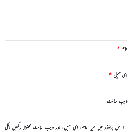
ص
ر
ہ
*
نام
*
ای میل
*
ویب‌ سائٹ
اس براؤزر میں میرا نام، ای میل، اور ویب سائٹ محفوظ رکھیں اگلی