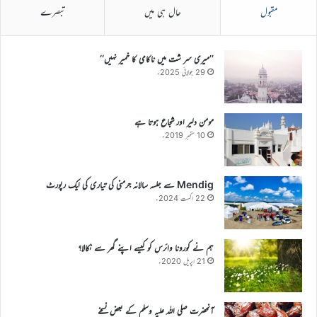
مقبول
حال ہی میں
تبصرے
’’میری سر شت میں ناکامی کا خمیر نہیں‘‘
29 جولائی 2025ء
مومن دلیر اور شجاع ہوتا ہے
10 ستمبر 2019ء
Mendig سے جلسہ سالانہ جرمنی کی تیاری کی ایک رپورٹ
22 اگست 2024ء
ہم نے کورونا وائرس کو کیسے اپنے گھر سے نکالا؟
21 اپریل 2020ء
آنحضرت صلی اللہ علیہ وسلم کے بعض نسخے