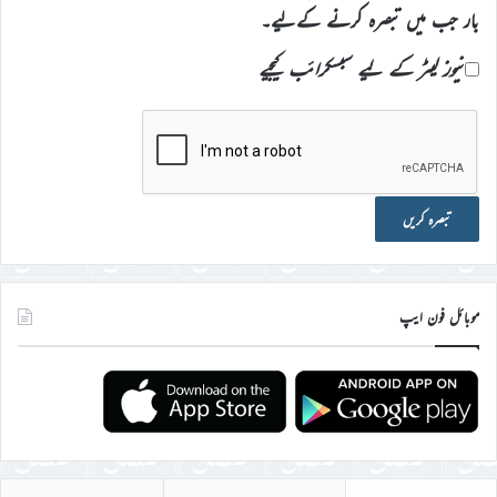
بار جب میں تبصرہ کرنے کےلیے۔
نیوز لیٹر کے لیے سبسکرائب کیجیے
موبائل فون ایپ