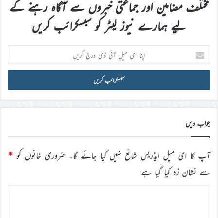
مختلف مضامین اور جماعتی خبروں سے آگاہ رہنے کے
لیے ہمارے نیوز لیٹر کو سبسکرائب کریں
اپنا
ای
میل
آئی
ڈی
درج
کریں
جواب دیں
آپ کا ای میل ایڈریس شائع نہیں کیا جائے گا۔
ضروری خانوں کو
*
سے نشان زد کیا گیا ہے
ت
ب