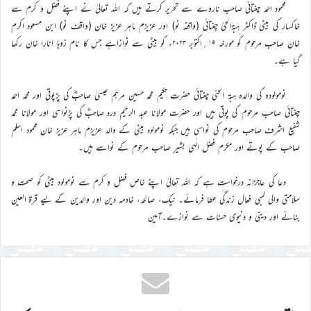
محمود احمد چغتائی صاحب ناروے سے تحریر کرتے ہیں کہ اللہ تعالیٰ نے اپنے فضل و کرم سے
خاکسار کی بیٹی ڈاکٹر ہبۃالحئ چغتائی (واقفہ نو) اور عزیزم ماہر عزیز خان (واقف نو) ابن مسعود اکرم
خان صاحب مرحوم کو مورخہ ۱۹؍اکتوبر ۲۰۲۳ء کو بیٹی سے نوازاہے جس کا نام زوہا انارا خان رکھا
گیا ہے۔
نومولودہ کی والدہ ہبۃ الحئی چغتائی حضرت حکیم محمد حسین مرہم عیسیٰ صاحبؓ کی پڑپوتی اور محمد احمد
چغتائی صاحب مرحوم کی پوتی ہیں اور حضرت مولانا عبد الرحیم درد صاحبؓ کی پڑنواسی اور مولانا محمد
شفیع اشرف صاحب مرحوم کی نواسی ہیں جبکہ نومولود بیٹی کے والد عزیزم ماہر عزیز خان محمود اسلم
صاحب کے پوتے اور مکرم فضل الٰہی بشیر صاحب مرحوم کے نواسے ہیں۔
دعا کی عاجزانہ درخواست ہے کہ اللہ تعالیٰ اپنے خاص فضل و کرم سے نومولود بیٹی کو صحت و
سلامتی والی لمبی فعال زندگی عطا فرمائے۔ نیک، صالحہ، خادمہ دین اور والدین کے لیے قرۃ العین
بنائے اور دینی و دنیوی حسنات سے نوازے۔آمین