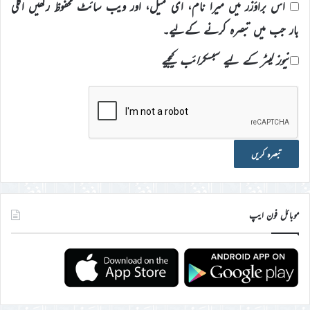
اس براؤزر میں میرا نام، ای میل، اور ویب سائٹ محفوظ رکھیں اگلی
بار جب میں تبصرہ کرنے کےلیے۔
نیوز لیٹر کے لیے سبسکرائب کیجیے
موبائل فون ایپ