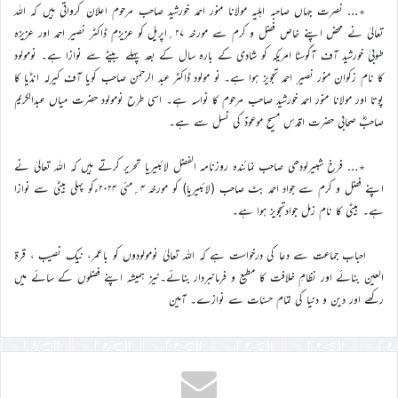
٭… نصرت جہاں صاحبہ اہلیہ مولانا منور احمد خورشید صاحب مرحوم اعلان کرواتی ہیں کہ اللہ
تعالیٰ نے محض اپنے خاص فضل و کرم سے مورخہ ۲۷؍اپریل کو عزیزم ڈاکٹر نصیر احمد اور عزیزہ
طوبیٰ خورشید آف آگوسٹا امریکہ کو شادی کے بارہ سال کے بعد پہلے بیٹے سے نوازا ہے۔ نومولود
کا نام زکوان منور نصیر احمد تجویز ہوا ہے۔ نو مولود ڈاکٹر عبد الرحمٰن صاحب کویا آف کیرلہ انڈیا کا
پوتا اور مولانا منور احمد خورشید صاحب مرحوم کا نواسہ ہے۔ اسی طرح نومولود حضرت میاں عبدالکریم
صاحبؓ صحابی حضرت اقدس مسیح موعودؑ کی نسل سے ہے۔
٭… فرخ شبیرلودھی صاحب نمائندہ روزنامہ الفضل لائبیریا تحریر کرتے ہیں کہ اللہ تعالیٰ نے
اپنے فضل و کرم سے جواد احمد بٹ صاحب (لائبیریا) کو مورخہ ۴؍مئی ۲۰۲۴ءکو پہلی بیٹی سے نوازا
ہے۔ بیٹی کا نام زمل جوادتجویز ہوا ہے۔
احباب جماعت سے دعا کی درخواست ہے کہ اللہ تعالیٰ نومولودوں کو باعمر، نیک نصیب ، قرۃ
العین بنائے اور نظامِ خلافت کا مطیع و فرمانبردار بنائے۔نیز ہمیشہ اپنے فضلوں کے سائے میں
رکھے اور دین و دنیا کی تمام حسنات سے نوازے۔ آمین