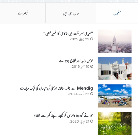
مقبول
حال ہی میں
تبصرے
’’میری سر شت میں ناکامی کا خمیر نہیں‘‘
29 جولائی 2025ء
مومن دلیر اور شجاع ہوتا ہے
10 ستمبر 2019ء
Mendig سے جلسہ سالانہ جرمنی کی تیاری کی ایک رپورٹ
22 اگست 2024ء
ہم نے کورونا وائرس کو کیسے اپنے گھر سے نکالا؟
21 اپریل 2020ء