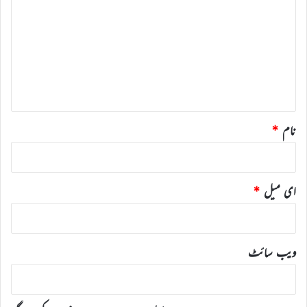
ب
ص
ر
ہ
*
نام
*
ای میل
*
ویب‌ سائٹ