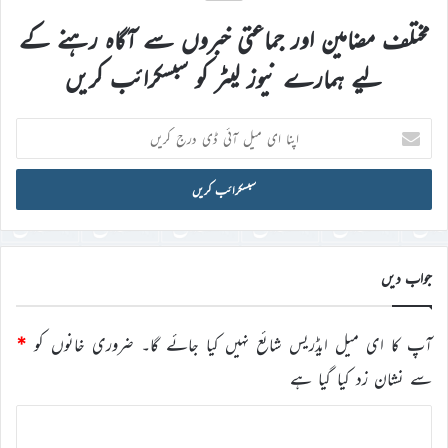
مختلف مضامین اور جماعتی خبروں سے آگاہ رہنے کے
لیے ہمارے نیوز لیٹر کو سبسکرائب کریں
اپنا
ای
میل
آئی
ڈی
درج
کریں
جواب دیں
آپ کا ای میل ایڈریس شائع نہیں کیا جائے گا۔
ضروری خانوں کو
*
سے نشان زد کیا گیا ہے
ت