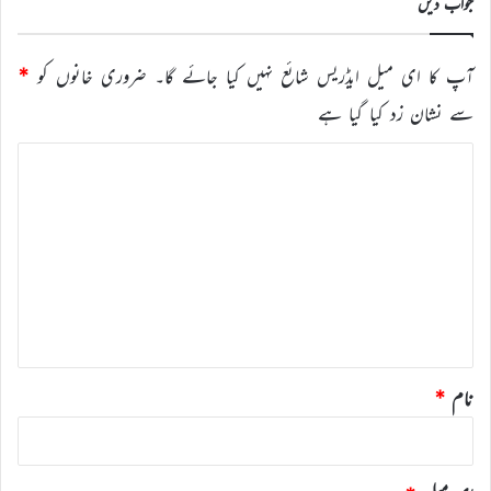
جواب دیں
آپ کا ای میل ایڈریس شائع نہیں کیا جائے گا۔
ضروری خانوں کو
*
سے نشان زد کیا گیا ہے
ت
ب
ص
ر
ہ
*
نام
*