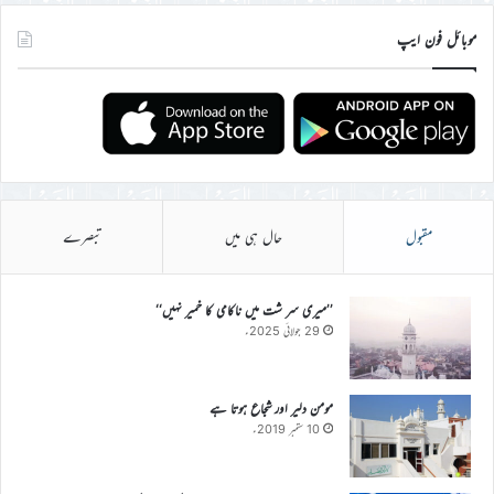
موبائل فون ایپ
مقبول
حال ہی میں
تبصرے
’’میری سر شت میں ناکامی کا خمیر نہیں‘‘
29 جولائی 2025ء
مومن دلیر اور شجاع ہوتا ہے
10 ستمبر 2019ء