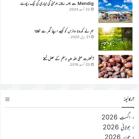
Mendig سے جلسہ سالانہ جرمنی کی تیاری کی ایک رپورٹ
22 اگست 2024ء
ہم نے کورونا وائرس کو کیسے اپنے گھر سے نکالا؟
21 اپریل 2020ء
آنحضرت صلی اللہ علیہ وسلم کے بعض نسخے
20 اگست 2019ء
آرکائیوز
اگست 2026
جولائی 2026
جون 2026