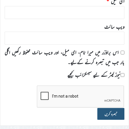
ای میل
*
ویب‌ سائٹ
اس براؤزر میں میرا نام، ای میل، اور ویب سائٹ محفوظ رکھیں اگلی
بار جب میں تبصرہ کرنے کےلیے۔
نیوز لیٹر کے لیے سبسکرائب کیجیے