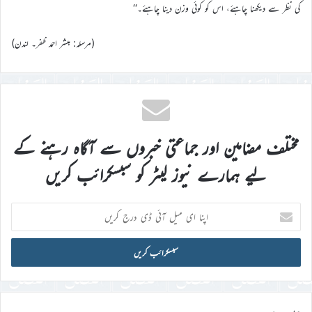
کی نظر سے دیکھنا چاہئے، اس کو کوئی وزن دینا چاہئے۔‘‘
(مرسلہ: مبشر احمد ظفر۔ لندن)
مختلف مضامین اور جماعتی خبروں سے آگاہ رہنے کے
لیے ہمارے نیوز لیٹر کو سبسکرائب کریں
اپنا
ای
میل
آئی
ڈی
درج
کریں