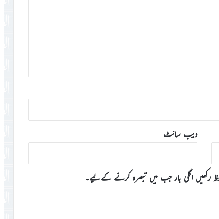
ویب‌ سائٹ
وظ رکھیں اگلی بار جب میں تبصرہ کرنے کےلیے۔