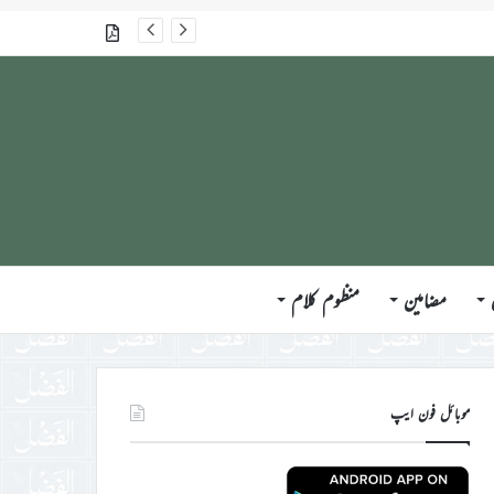
گذشتہ شمارے
مضامین
منظوم کلام
موبائل فون ایپ