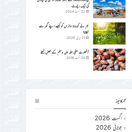
کی ایک رپورٹ
22 اگست 2024ء
ہم نے کورونا وائرس کو کیسے اپنے گھر سے
نکالا؟
21 اپریل 2020ء
آنحضرت صلی اللہ علیہ وسلم کے بعض نسخے
20 اگست 2019ء
آرکائیوز
اگست 2026
جولائی 2026