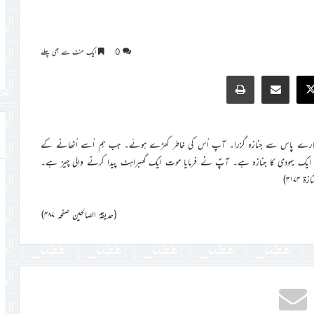
0
ایک منٹ سے بھی پہلے
Print
Share via Email
Faceb
X
ہمارے پاس سے جنازہ گزرا۔ آپ اُس کی خاطر کھڑے ہوئے۔ جب ہم اُسے اُٹھانے کے
یہ ایک یہودی کا جنازہ ہے۔ آپؐ نے فرمایا موت ایک گھبراہٹ پیدا کرنے والی چیز ہے۔
۳۱۷)
(حدیقۃ الصالحین صفحہ ۴۸۷)