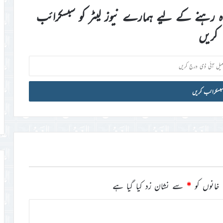
اہ رہنے کے لیے ہمارے نیوز لیٹر کو سبسکرائب
کریں
خانوں کو
*
سے نشان زد کیا گیا ہے