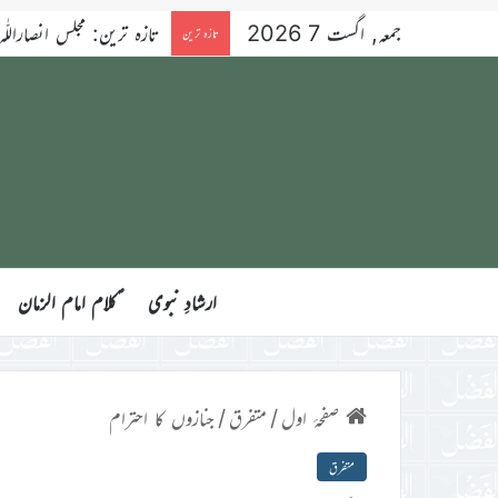
جمعہ, اگست 7 2026
تازہ ترین: مجلس انصاراللّٰہ آسٹریلیا کے ۳۴ویں سال
تازہ ترین
ارشادِ نبوی
ؑکلام امام الزمان
صفحۂ اول
/
متفرق
/
جنازوں کا احترام
متفرق