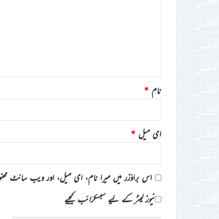
ص
ر
ہ
*
نام
*
ای میل
*
اس براؤزر میں میرا نام، ای میل، اور ویب سائٹ محف
نیوز لیٹر کے لیے سبسکرائب کیجیے