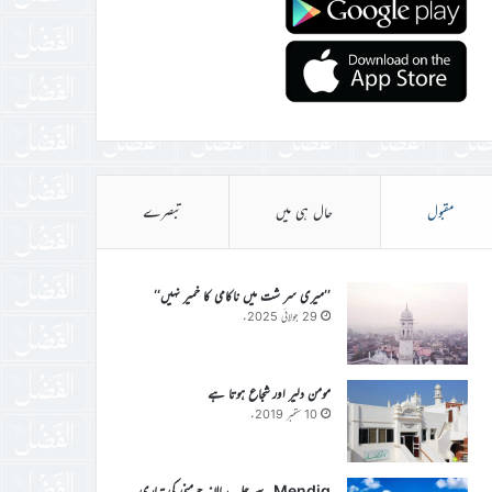
مقبول
حال ہی میں
تبصرے
’’میری سر شت میں ناکامی کا خمیر نہیں‘‘
29 جولائی 2025ء
مومن دلیر اور شجاع ہوتا ہے
10 ستمبر 2019ء
Mendig سے جلسہ سالانہ جرمنی کی تیاری