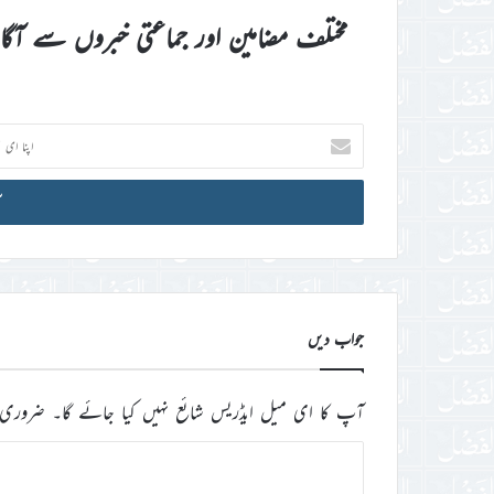
مختلف مضامین اور جماعتی خبروں سے آگ
اپنا
ای
میل
آئی
ڈی
درج
کریں
جواب دیں
آپ کا ای میل ایڈریس شائع نہیں کیا جائے گا۔
ضروری 
ت
ب