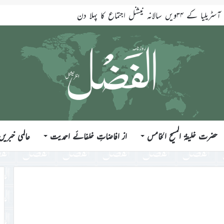
انہ نیشنل اجتماع کا پہلا دن
حضرت خلیفۃ المسیح الخامس
از افاضاتِ خلفائے احمدیت
عالمی خبریں