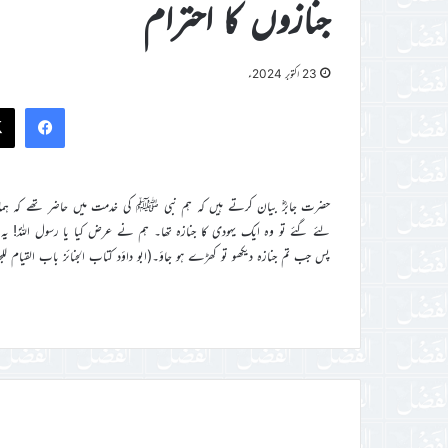
جنازوں کا احترام
23 اکتوبر 2024ء
ook
حضرت جابرؓ بیان کرتے ہیں کہ ہم نبی ﷺ کی خدمت میں حاضر تھے کہ 
لئے گئے تو وہ ایک یہودی کا جنازہ تھا۔ ہم نے عرض کیا یا رسول اللہؐ! 
پس جب تم جنازہ دیکھو تو کھڑے ہو جاؤ۔(ابو داؤد کتاب الجنائز باب القیام للجنازۃ ۴