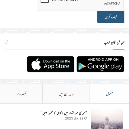
موبائل فون ایپ
مقبول
حال ہی میں
تبصرے
’’میری سر شت میں ناکامی کا خمیر نہیں‘‘
29 جولائی 2025ء