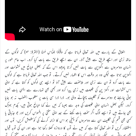
اخلاق کے بارے میں اللہ تعالیٰ فرماتا ہے کہ وَقُوْلُوْا لِلنَّاسِ حُسْنًا (البقرۃ: ۸۴) کہ لوگوں کے
ساتھ نرمی اور اچھے طریق سے پیش آؤ۔ ان سے اچھے طریق سے بات کیا کرو۔ اب عام طور پر
انسان دوسروں سے اکّھڑپن سے بات نہیں کرتا باوجود اس کے کہ بعض طبائع میں خشونت اور
اکھڑپن ہوتا ہے لیکن وہ ہر وقت اس کا اظہار نہیں کرتے۔ تو جب اللہ تعالیٰ فرماتا ہے کہ لوگوں
سے بات کرو تو ان سے نرمی اور ملاطفت سے پیش آؤ تو ایسے ہی لوگوں کو کہتا ہے کہ اپنی
اس خشونت اور اکھڑ پن کی طبیعت میں نرمی پیدا کرو اور کبھی بھی تمہارے سے ایسی بات نہیں
ہونی چاہئے جو دوسرے کو تکلیف پہنچانے والی ہو۔ ذرا ذرا سی بات پر مغلوب الغضب نہ ہو جایا
کرو۔ لیکن بعض انسان اپنی طبیعت کی وجہ سے جیسا کہ مَیں نے کہا طبائع ہوتی ہیں، یکدم بھڑک
بھی جاتے ہیں تو ایسے لوگ اگر سخت بات کہنے کے بعد اپنی سختی پر افسوس کریں اور جو جذباتی یا
کسی بھی قسم کی تکلیف ان سے دوسروں کو پہنچی ہو اس کا ازالہ کرنے کی کوشش کریں، توبہ اور
استغفار کریں تو اللہ تعالیٰ کہتا ہے کہ میں نے توبہ کا دروازہ کھلا رکھا ہوا ہے اور ان کی توبہ قبول
بھی ہو جاتی ہے۔ لیکن اللہ تعالیٰ کے اس حکم پر توجہ نہ دینے والے بےجا تشدد اور سختی کرتے