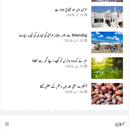
مومن دلیر اور شجاع ہوتا ہے
10 ستمبر 2019ء
Mendig سے جلسہ سالانہ جرمنی کی تیاری کی ایک رپورٹ
22 اگست 2024ء
ہم نے کورونا وائرس کو کیسے اپنے گھر سے نکالا؟
21 اپریل 2020ء
آنحضرت صلی اللہ علیہ وسلم کے بعض نسخے
20 اگست 2019ء
آرکائیوز