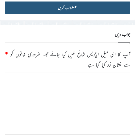
میل
آئی
ڈی
درج
کریں
جواب دیں
آپ کا ای میل ایڈریس شائع نہیں کیا جائے گا۔
ضروری خانوں کو
*
سے نشان زد کیا گیا ہے
ت
ب
ص
ر
ہ
*