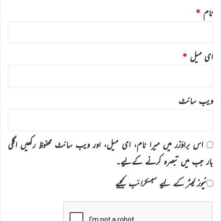
نام
*
ای میل
*
ویب‌ سائٹ
اس براؤزر میں میرا نام، ای میل، اور ویب سائٹ محفوظ رکھیں اگلی
بار جب میں تبصرہ کرنے کےلیے۔
نیوز لیٹر کے لیے سبسکرائب کیجیے