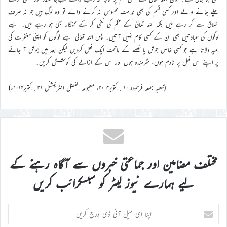
چلے جانے والے اور کسی قسم کی بھی ندامت محسوس نہ کرنے والے تو وہ لوگ ہیں جو نہ صرف
اخلاق سے گر رہے ہیں بلکہ اللہ تعالیٰ کے حکم کی نفی کر کے گنہگار بھی ہو رہے ہیں۔ ایسے
لوگوں کی عبادتیں بھی ان کے کسی کام نہیں آتیں۔ پس اللہ تعالیٰ ایسے لوگوں کو اپنی مغفرت کی
امید دلاتا ہے جو کسی خاص جوش یا غصے کے ماتحت ایک فعل کردیں لیکن بعد میں ہوش آ جانے
پر اپنے اس فعل پر نادم ہوں، شرمندہ ہوں اور اس کے ازالے کی کوشش کریں۔
(خطبہ جمعہ فرمودہ ۱۰؍اکتوبر۲۰۱۴ء مطبوعہ الفضل انٹرنیشنل ۳۱؍اکتوبر۲۰۱۴ء)
مختلف مضامین اور جماعتی خبروں سے آگاہ رہنے کے
لیے ہمارے نیوز لیٹر کو سبسکرائب کریں
اپنا
ای