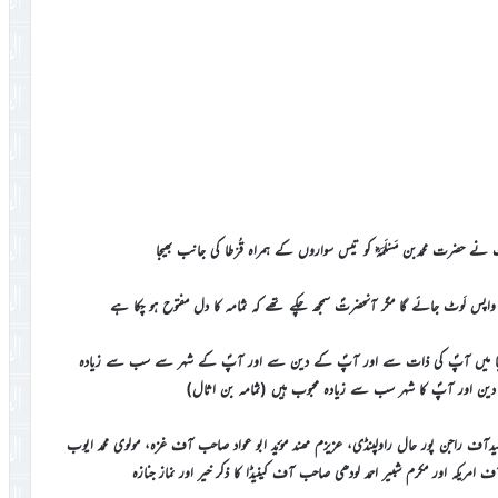
پس لَوٹ جائے گا مگر آنحضرتؐ سمجھ چکے تھے کہ ثمامہ کا دل مفتوح ہو چکا ہے
ام دنیا میں آپؐ کی ذات سے اور آپؐ کے دین سے اور آپؐ کے شہر سے سب سے زیادہ
دین اور آپؐ کا شہر سب سے زیادہ محبوب ہیں (ثمامہ بن اثال)
 راجن پور حال راولپنڈی، عزیزم مھند مؤیّد ابو عواد صاحب آف غزہ، مولوی محمد ایوب
ریکہ اور مکرم شبیر احمد لودھی صاحب آف کینیڈا کا ذکر خیر اور نماز جنازہ