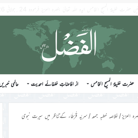
حضرت خلیفۃ المسیح الخامس
از افاضاتِ خلفائے احمدیت
عالمی خبریں
رہ العزیز
/
خلاصہ خطبہ جمعہ
/
سریّہ قُرْطَاء کےتناظر میں سیرت نبوی