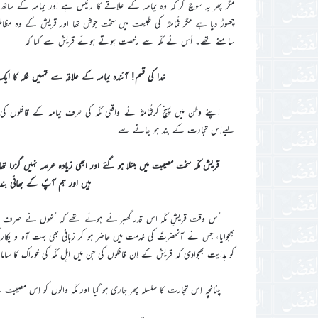
مگر پھر یہ سوچ کر کہ وہ یمامہ کے علاقے کا رئیس ہے اور یمامہ کے ساتھ مکہ
چھوڑ دیا ہے مگر ثُمامہؓ کی طبیعت میں سخت جوش تھا اور قریش کے وہ مظ
سامنے تھے۔ اُس نے مکّہ سے رخصت ہوتے ہوئے قریش سے کہا کہ
خدا کی قسم! آئندہ یمامہ کے علاقہ سے تمہیں غلہ کا 
اپنے وطن میں پہنچ کرثُمامہؓ نے واقعی مکّہ کی طرف یمامہ کے قافلوں ک
لیےاِس تجارت کے بند ہو جانے سے
قریش مکّہ سخت مصیبت میں مبتلا ہو گئے اور ابھی زیادہ عرصہ نہیں گزرا ت
ہیں اور ہم آپؐ کے بھائی بن
اُس وقت قریشِ مکّہ اس قدر گھبرائے ہوئے تھے کہ اُنہوں نے صرف اِ
بھجوایا، جس نے آنحضرتؐ کی خدمت میں حاضر ہو کر زبانی بھی بہت آہ و پکار 
کو ہدایت بھجوادی کہ قریش کے اِن قافلوں کی جن میں اہل مکّہ کی خوراک کا س
چنانچہ اِس تجارت کا سلسلہ پھر جاری ہو گیا اور مکّہ والوں کو اِس مصیبت