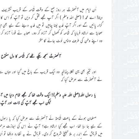
اُن ایّام میں آنحضرتؐ ہر روز صبح کے وقت ثُمامہ کے قریب تشریف لے 
دیتا! اے محمد ! (صلی اللہ وسلم ) اگر آپ مجھے قتل کر دیں تو آپؐ کو اِس 
گزار پائیں گے اور اگر آپؐ فدیہ لینا چاہیں تو میں فدیہ دینے کے لیے ب
صحابہؓ سے ارشاد فرمایا کہ ثُمامہ کو کھول کر آزاد کر دو۔ صحابہ نے فوراً آزاد ک
وہ اپنے وطن کی طرف واپس لَوٹ جائے گا مگر
آنحضرتؐ سمجھ چکے تھے کہ ثُمامہ کا دل مفتوح 
اور نتیجہ بھی یہی نکلا۔چنانچہ وہ ایک قریب کے باغ میں گیا اور وہاں 
نے آنحضرتؐ سے عرض کیا کہ
یا رسول اللہ(صلی الله علیہ وسلم)! ایک وقت تھا کہ مجھے تمام دنی
لیکن اب مجھے آپؐ کی ذات اور آپؐ ک
مسلمان ہونے کے باعث ثُمامہؓ نے آنحضرتؐ سے عرض کیا کہ یا رسول الل
کے لیے جا رہا تھا، اب مجھے کیا ارشاد ہے؟ آپؐ نے اِس کی اجازت مرحمت فرمائ
میں قریش کے اندر بر ملا تبلیغ شروع کر دی۔ قریش نے یہ نظارہ دیکھا تو اُن ک