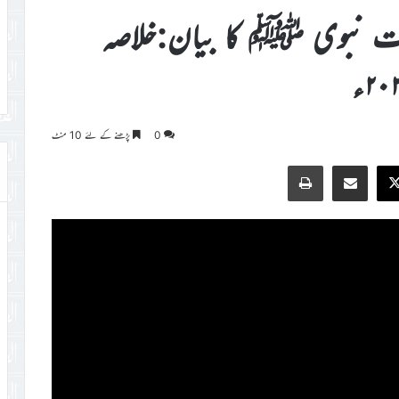
 سیرت نبوی ﷺ کا بیان:خلاصہ
0
پڑھنے کے لئے 10 منٹ
Print
Share via Email
Faceb
X