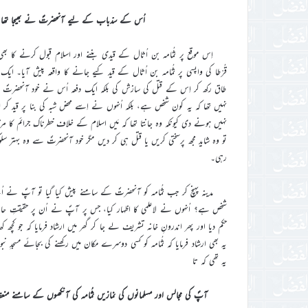
اُس کے سدّباب کے لیے آنحضرتؐ نے بھیجا تھا اور 
اِس موقع پر ثُمامہ بن اُثال کے قیدی بننے اور اسلام قبول کرنے کا بھ
قُرْطا کی واپسی پر ثُمامہ بن اُثال کے قید کیے جانے کا واقعہ پیش آیا۔ ایک
طاق رکھ کر اِس کے قتل کی سازش کی بلکہ ایک دفعہ اُس نے خود آنحضرتؐ کے قتل کا
نہیں تھا کہ یہ کون شخص ہے، بلکہ اُنہوں نے اِسے محض شبہ کی بنا پر قید کر ل
نہیں ہونے دی کیونکہ وہ جانتا تھا کہ مَیں اسلام کے خلاف خطرناک جرائم کا مر
تو وہ شاید مجھ پرسختی کریں یا قتل ہی کر دیں مگر خود آنحضرتؐ سے وہ بہتر سلوک کی
رہی۔
مدینہ پہنچ کر جب ثُمامہ کو آنحضرتؐ کے سامنے پیش کیا گیا تو آپؐ نے اُسے 
شخص ہے؟ اُنہوں نے لاعلمی کا اظہار کیا، جس پر آپؐ نے اُن پر حقیقتِ
حکم دیا اور پھر اندرونِ خانہ تشریف لے جا کر گھر میں ارشاد فرمایا کہ جو ک
یہ بھی ارشاد فرمایا کہ ثُمامہ کو کسی دوسرے مکان میں رکھنے کی بجائے مس
یہ تھی کہ تا
آپؐ کی مجالس اور مسلمانوں کی نمازیں ثُمامہ کی آنکھوں کے سامنے منع