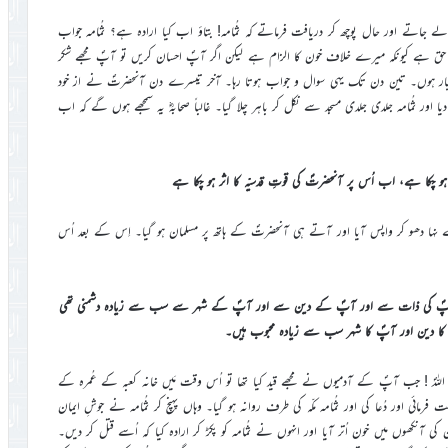
جاتے اور حال پوچھ کر دریافت فرماتے کہ ثُمامہ! بتاؤ اب کیا ارادہ ہے؟ ثُمامہ جواب
کا حق ہے کیونکہ میرے خلاف خون کا الزام ہے لیکن اگر آپؐ احسان کریں تو آپؐ مجھے شکر
ھی تیار ہوں۔ تین دن تک یہی سوال و جواب ہوتا رہا۔ آخر تیسرے دن آنحضرتؐ نے از خود
ر دیا اور ثُمامہ جلدی جلدی مسجد سے نکل کر باہر چلا گیا۔ غالباً صحابہؓ یہ سمجھے ہوں گے کہ اب
ہو چکا ہے، اب اُس پر آنحضرتؐ کی قوتِ قدسیّہ کا اثر ہو چکا ہے
سے نہا دھو کر واپس آیا اور آتے ہی آنحضرتؐ کے ہاتھ پر مسلمان ہو گیا۔ اِس کے بعد اُس
ا میں آپؐ کی ذات سے اور آپؐ کے دین سے اور آپؐ کے شہر سے سب سے زیادہ دشمنی تھی
ا دین اور آپؐ کا شہر سب سے زیادہ محبوب ہیں۔
ہؐ ! جب آپؐ کے آدمیوں نے مجھے قید کیا تھا تو اُس وقت مَیں خانہ کعبہ کے عُمرہ کے
ی اور دُعا کی اور ثُمامہ مکّہ کی طرف روانہ ہو گیا۔ وہاں پہنچ کر ثُمامہ نے جوشِ ایمان
ی آنکھوں میں خون اُتر آیا اور انہوں نے ثُمامہ کو پکڑ کر ارادہ کیا کہ اُسے قتل کر دیں۔