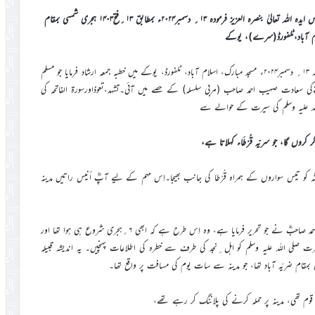
خلاصہ خطبہ جمعہ سیّدنا امیر المومنین حضرت مرزا مسرور احمدخلیفۃ المسیح الخامس ایدہ اللہ تعالیٰ بنصرہ العزیز فرمودہ ۱۳؍ دسمبر۲۰۲۴ء بمطابق ۱۳؍فتح۱۴۰۳ ہجری شمسی بمقام
ام آباد،ٹلفورڈ(سرے)، یوکے
اميرالمومنين حضرت خليفةالمسيح الخامس ايدہ اللہ تعاليٰ بنصرہ العزيز نے مورخہ ۱۳؍ دسمبر۲۰۲۴ء مسجد مبارک، اسلام آباد، ٹلفورڈ، يوکے ميں خطبہ جمعہ ارشاد فرمايا جو مسلم
ےکي سعادت صہیب احمد صاحب (مربی سلسلہ) کے حصے ميں آئي۔تشہد،تعوذاورسورة الفاتحہ کی
 الله علیہ وسلم کی سیرت کے حوالے سے
کروں گا، جو سریّہ قُرْطَاء کہلاتا ہے،
دبن مَسْلَمَؓہ کو تیس سواروں کے ہمراہ قُرْطا کی جانب بھیجا۔اِس مہم کے لیے آپؓ اُنیس راتیں مدینہ
اِس کی تفصیل میں مختلف کتب و تواریخ سے حضرت صاحبزادہ مرزا بشیر احمد صاحبؓ نے جو تحریر فرمایا ہے، وہ اِس طرح ہے کہ ابھی ۶؍ہجری شروع ہی ہوا تھا اور
ت صلی اللہ علیہ وسلم کو اہل ِنجد کی طرف سے خطرہ کی اطلاعات پہنچیں۔ یہ اندیشہ قبیلہ
ں بمقام ضریّہ آباد تھا، جو مدینہ سے سات یوم کی مسافت پر واقع تھا۔
قوم تھی، مدینہ پر حملہ کرنے کی پلاننگ کر رہے تھے،