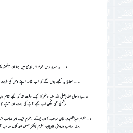
٭… یہ سریّہ دس محرّم ۶؍ہجری میں ہوا اور آنحضرتؐ نے حضرت محمدبن مَسْلَمَہؓ کو تیس سواروں کے ہمراہ قُرْطا کی جانب بھیجا
٭… صحابہؓ یہ سمجھے ہوں گے کہ اب ثمامہ اپنے وطن کی طرف وا
٭…یا رسول اللہ(صلی الله علیہ وسلم)! ایک وقت تھا کہ مجھے تم
دشمنی تھی لیکن اب مجھے آپؐ کی ذات اور آپؐ کا 
٭…مکرم عبداللطیف خان صاحب آف یوکے ،مکرم طیّب احمد صاحب شہیدآف
بٹ صاحب درویش قادیان، مکرم ڈاکٹر مسعود احمد ملک صاحب آف ام