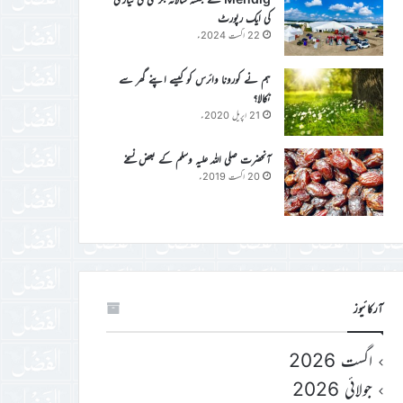
کی ایک رپورٹ
22 اگست 2024ء
ہم نے کورونا وائرس کو کیسے اپنے گھر سے
نکالا؟
21 اپریل 2020ء
آنحضرت صلی اللہ علیہ وسلم کے بعض نسخے
20 اگست 2019ء
آرکائیوز
اگست 2026
جولائی 2026