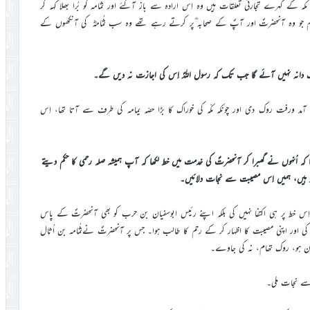
 کے گہرے تجارتی تعلقات ہیں وہ اِس ارادہ سے باز آگئے اور ثُمامہ کو بُرا بھلا کہہ کر
الم جو وہ آنحضرتؐ اور آپؐ کے صحابہ ؓپر کرتے رہے تھے وہ سب ثُمامہؓ کی آنکھوں کے
ایک دانہ نہیں آئے گا جب تک کہ رسول اللہؐ اِس کی اجازت نہ دیں گے۔
ی آمد ورفت روک دی اور چونکہ مکّہ کی خوراک کا بڑا حصّہ یمامہ کی طرف سے آتا تھا، اِس
ھا کہ اُنہوں نے گھبرا کر آنحضرتؐ کی خدمت میں خط لکھا کہ آپ ہمیشہ صلہ رحمی کا حکم دیتے
د ہیں، ہمیں اِس مصیبت سے نجات دلائیں۔
س خط پر ہی اکتفا نہیں کی بلکہ اپنے رئیس ابوسفیان بن حرب کو بھی آنحضرتؐ کے پاس
کی اور اپنی مصیبت کا اظہار کر کے رحم کا طالب ہوا۔ جس پر آنحضرتؐ نےثُمامہ بن اُثال
امان ہو، روک تھام، نہ کی جاوے۔
 سے نجات ملی۔