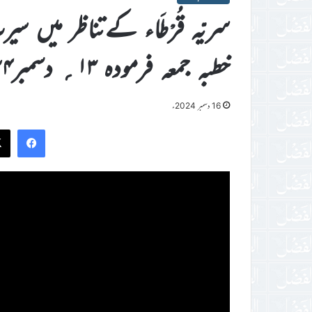
سریّہ قُرْطَاء کےتناظر میں
خطبہ جمعہ فرمودہ ۱۳؍ دسمبر۲۰۲۴ء
16 دسمبر 2024ء
ook