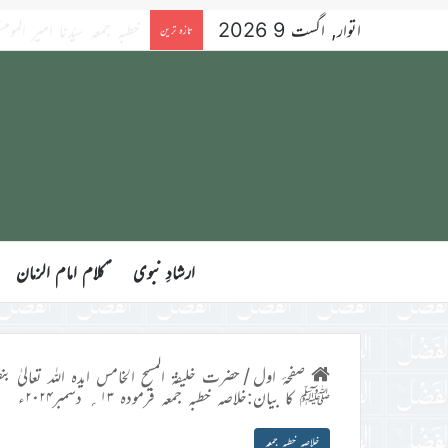
اتوار, اگست 9 2026
بچوں کا الفضل 9؍اگست 2026ء
تازہ ترین
ارشادِ نبوی
ؑکلام امام الزمان
صفحۂ اول
/
حضرت خلیفۃ المسیح الخامس ایدہ اللہ تعالیٰ بنص
ﷺ کا بیان:خلاصہ خطبہ جمعہ فرمودہ ۱۳؍ دسمبر۲۰۲۴ء
خلاصہ خطبہ جمعہ