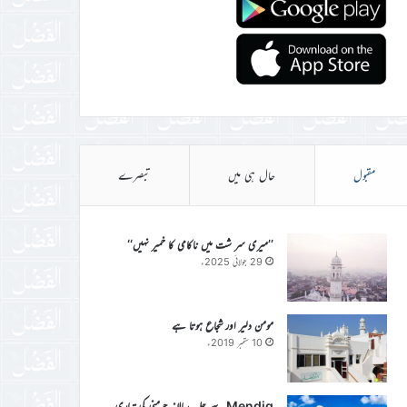
مقبول
حال ہی میں
تبصرے
’’میری سر شت میں ناکامی کا خمیر نہیں‘‘
29 جولائی 2025ء
مومن دلیر اور شجاع ہوتا ہے
10 ستمبر 2019ء
Mendig سے جلسہ سالانہ جرمنی کی تیاری