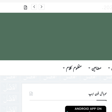
گذشتہ شمارے
مضامین
منظوم کلام
موبائل فون ایپ