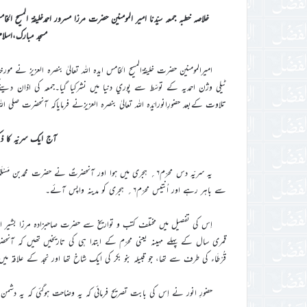
مسجد مبارک،اسل
ٹيلي وژن احمديہ کے توسّط سے پوري دنيا ميں نشرکيا گيا۔جمعہ کي اذان دين
تلاوت کےبعد حضورِانورایّدہ اللہ تعالیٰ بنصرہ العزیزنے فرمایاکہ آنحضرت صلی
آج ایک سریّہ کا ذکر 
یہ سریّہ دس محرّم۶؍ ہجری میں ہوا اور آنحضرتؐ نے حضرت محم
سے باہر رہے اور اُنتیس محرّم۶؍ ہجری کو مدینہ واپس آئے۔
قمری سال کے پہلے مہینہ یعنی محرّم کے ابتدا ہی کی تاریخیں تھیں کہ آنحضر
قُرْطَاء کی طرف سے تھا، جو قبیلہ بنو بکر کی ایک شاخ تھا اور نجد کے علاقہ می
حضورِ انور نے اِس کی بابت تصریح فرمائی کہ یہ وضاحت ہوگئی کہ یہ دشمن 