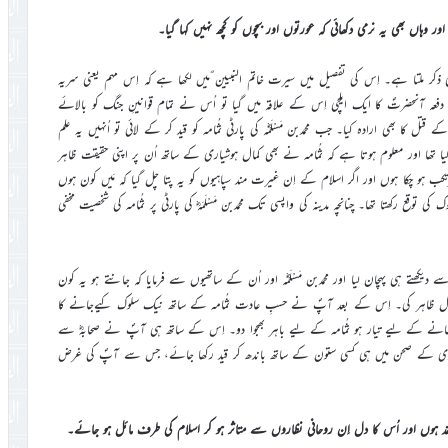
وہاں بھی یہ نرمی دکھائی کہ عورتوں اور بچوں کو کچھ نہیں کہا گیا۔
ی ذکر ملتا ہے۔ اِس کی تفصیل میں سیرت خاتم النبیین ؐمیں لکھا ہے کہ اِس مہم یعنی سریہ
 دفعہ آنحضرتؐ کا ایک ایلچی اِس کے علاقہ میں گیا تو اُس نے تمام قوانینِ جنگ کو بالائے
 بھی ارادہ کیا۔ جب محمدبن مَسْلَمَؓہ کی پارٹی ثُمامہ کو قید کر کے لائی تو اُنہیں یہ علم
یا تھا اور معلوم ہوتا ہے کہ ثُمامہ نے بھی کمال ہوشیاری کے ساتھ اُن پر اپنی حقیقت ظاہر
تکب ہو چکا ہوں اور اگر اسلام کے اِن غیرت مند سپاہیوں کو یہ پتا چل گیا کہ مَیں کون ہوں
 توقع رکھتا تھا۔ چنانچہ مدینہ کی واپسی تک محمدبن مَسْلَمَہؓ کی پارٹی پر ثُمامہ کی شخصیت مخفی
دیکھتے ہی پہچان لیا اور محمدبن مَسْلَمَؓہ اور اُن کے ساتھیوں سے فرمایا کہ جانتے ہو یہ کون
 حال ظاہر کی۔ اِس کے بعد آپؐ نے حسبِ عادت ثُمامہ کے ساتھ نیک سلوک کیےجانے کا
چھ کھانے کے لیے تیار ہو ثُمامہ کے لیے باہر بھجوا دو۔ اِس کے ساتھ ہی آپؐ نے صحابہؓ سے
جدِ نبوی کے صحن میں ہی کسی ستون کے ساتھ باندھ کر قید رکھا جائے، جس سے آپؐ کی غرض
قد ہوں اور اُس کا دل اِن روحانی نظاروں سے متاثر ہو کر اسلام کی طرف مائل ہو جائے۔