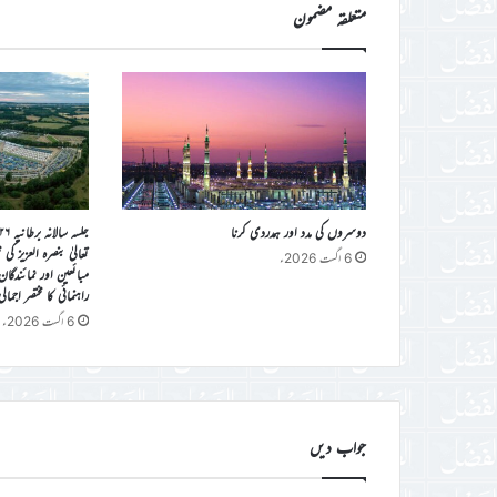
متعلقہ مضمون
دوسروں کی مدد اور ہمدردی کرنا
تعالیٰ بنصرہ العزیز ک
6 اگست 2026ء
مبائعین اور نمائندگا
راہنمائی کا مختصر اجمال
6 اگست 2026ء
جواب دیں