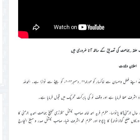
حلقہ؍جماعت کی تصدیق کے ساتھ آنا ضروری ہیں
اعلان ولادت
ر کو مورخہ۲۶؍دسمبر۲۰۲۴ء کو بیٹے سے نوازا ہے۔ الحمدللہ
ز داؤد اشرف عطا فرمایا ہے اور وقف نو کی بابرکت تحریک میں قبول فرمایا ہے۔
 حال جرمنی)کا پڑنواسا، مکرم فرید احمد خالد صاحب نیشنل سیکرٹری تبلیغ جماعت احمدیہ جرمنی کا
 ورکاں ضلع گوجرانوالہ) کا پڑپوتا اور مکرم محمد اشرف ضیاء صاحب نیشنل صدر و مبلغ انچارج