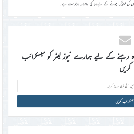
ں کی ٹھنڈک ہونے کے ليےدعا کی عاجزانہ درخواست ہے۔
اہ رہنے کے لیے ہمارے نیوز لیٹر کو سبسکرائب
کریں