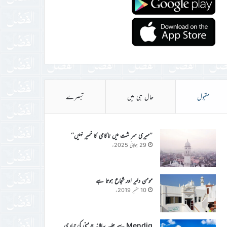
مقبول
حال ہی میں
تبصرے
’’میری سر شت میں ناکامی کا خمیر نہیں‘‘
29 جولائی 2025ء
مومن دلیر اور شجاع ہوتا ہے
10 ستمبر 2019ء
Mendig سے جلسہ سالانہ جرمنی کی تیاری