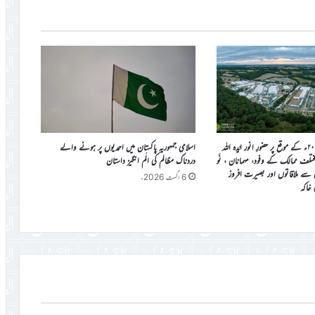
جلسہ سالانہ برطانیہ ۲۰۲۶ء کے موقع پر حضورِ انور ایّدہ الله
اسلامی جمہوریہ پاکستان میں احمدیوں پر ہونے والے
ی مختلف ممالک کے وفود، مہمانان ، نَو
دردناک مظالم کی الَم انگیز داستان
ن سے ملاقاتوں اور بصیرت افروز
6 اگست 2026ء
ی خاکہ