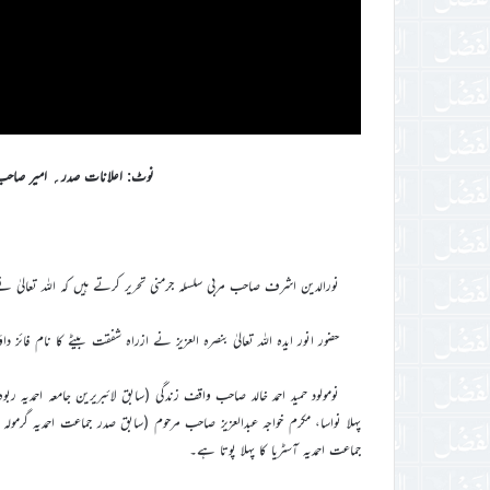
نوٹ: اعلانات صدر؍ امیر صاحب 
نورالدین اشرف صاحب مربی سلسلہ جرمنی تحریر کرتے ہیں کہ اللہ تعالیٰ نے اپنے فضل واحسان سے خاکسا
حضور انور ایدہ اللہ تعالیٰ بنصرہ العزیز نے ازراہ شفقت بیٹے کا نام فائ
نومولود حمید احمد خالد صاحب واقف زندگی (سابق لائبریرین جامعہ احمدیہ ربوہ
پہلا نواسا، مکرم خواجہ عبدالعزیز صاحب مرحوم (سابق صدر جماعت احمدیہ گرمولہ
جماعت احمدیہ آسٹریا کا پہلا پوتا ہے۔