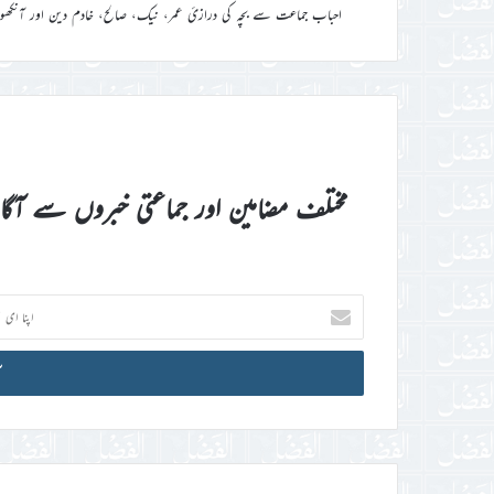
احباب جماعت سے بچہ کی درازئ عمر، نیک، صالح، خادم دین اور آنکھو
مختلف مضامین اور جماعتی خبروں سے آگ
اپنا
ای
میل
آئی
ڈی
درج
کریں