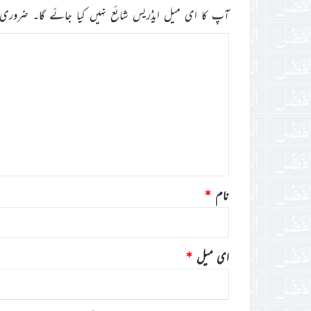
آپ کا ای میل ایڈریس شائع نہیں کیا جائے گا۔
ضروری 
ت
ب
ص
ر
ہ
*
نام
*
ای میل
*