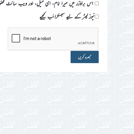
اس براؤزر میں میرا نام، ای میل، اور ویب سائٹ محف
نیوز لیٹر کے لیے سبسکرائب کیجیے