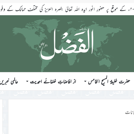
حضرت خلیفۃ المسیح الخامس
از افاضاتِ خلفائے احمدیت
عالمی خبریں
انات