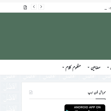
جلسہ سالانہ برطانیہ ۲۰۲۶ء کے موقع پر حضورِ انور ایّدہ الله تعالیٰ بنصرہ العزیز کی مختلف ممالک کے وفود، مہمانان ، نَو مبائعین اور نمائندگان سے ملاقاتوں اور بصیرت افروز راہنمائی کا مختصر اجمالی خاکہ
گذشتہ شمارے
مضامین
منظوم کلام
موبائل فون ایپ