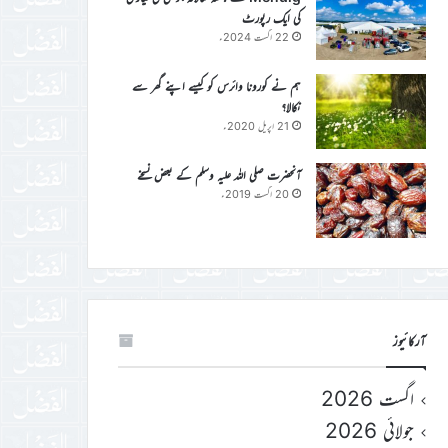
کی ایک رپورٹ
22 اگست 2024ء
ہم نے کورونا وائرس کو کیسے اپنے گھر سے
نکالا؟
21 اپریل 2020ء
آنحضرت صلی اللہ علیہ وسلم کے بعض نسخے
20 اگست 2019ء
آرکائیوز
اگست 2026
جولائی 2026