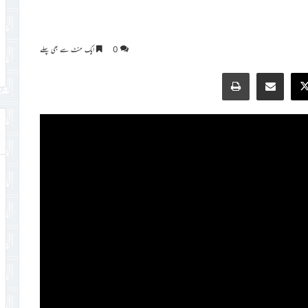
0
ایک منٹ سے بھی پہلے
Print
Share via Email
Faceb
X