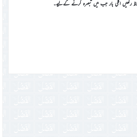
وظ رکھیں اگلی بار جب میں تبصرہ کرنے کےلیے۔