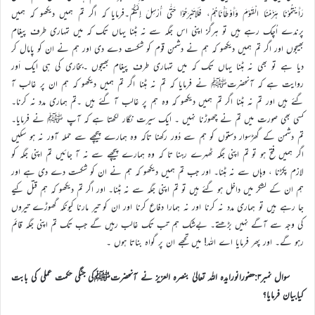
رَأَیْتُمُوْنَا هَزَمْنَا الْقَوْمَ وَأَوْطَأْنَاهُمْ، فَلَاتَبْرَحُوْا حَتّٰى أُرْسِلَ إِلَیْكُمْ۔فرمایا کہ اگر تم ہمیں دیکھو کہ ہمیں
پرندے اُچک رہے ہیں تو ہرگز اپنی اس جگہ سے نہ ہٹنا یہاں تک کہ میں تمہاری طرف پیغام
بھیجوں اور اگر تم ہمیں دیکھو کہ ہم نے دشمن قوم کو شکست دے دی اور ہم نے ان کو پامال کر
دیا ہے تو بھی نہ ہٹنا یہاں تک کہ میں تمہاری طرف پیغام بھیجوں ۔بخاری کی ہی ایک اَور
روایت ہے کہ آنحضرتﷺ نے فرمایا کہ تم نہ ہٹنا اگر تم ہمیں دیکھو کہ ہم ان پر غالب آ
گئے ہیں اور تم نہ ہٹنا اگر تم ہمیں دیکھو کہ وہ ہم پر غالب آ گئے ہیں ۔تم ہماری مدد نہ کرنا۔
کسی بھی صورت میں تم نے چھوڑنا نہیں ۔ ایک سیرت نگار لکھتا ہے کہ آپ ﷺ نے فرمایا۔
تم دشمن کے گھڑسوار دستوں کو ہم سے دُور رکھنا تاکہ وہ ہمارے پیچھے سے حملہ آور نہ ہو سکیں
اگر ہمیں فتح ہو تو تم اپنی جگہ ٹھہرے رہنا تا کہ وہ ہمارے پیچھے سے نہ آ جائیں تم اپنی جگہ کو
لازم پکڑنا ، وہاں سے نہ ہٹنا۔ اور جب تم ہمیں دیکھو کہ ہم نے ان کو شکست دے دی ہے اور
ہم ان کے لشکر میں داخل ہو گئے ہیں تو تم اپنی جگہ سے نہ ہٹنا۔ اور اگر تم دیکھو کہ ہم قتل کیے
جا رہے ہیں تو ہماری مدد نہ کرنا اور نہ ہمارا دفاع کرنا اور ان کو تیر مارنا کیونکہ گھوڑے تیروں
کی وجہ سے آگے نہیں بڑھتے۔ بےشک ہم تب تک غالب رہیں گے جب تک تم اپنی جگہ قائم
رہو گے۔ اور پھر فرمایا اے اللہ! میں تجھے ان پر گواہ بناتا ہوں ۔
سوال نمبر۳:حضورانورایدہ اللہ تعالیٰ بنصرہ العزیز نے آنحضرتﷺکی جنگی حکمت عملی کی بابت
کیابیان فرمایا؟