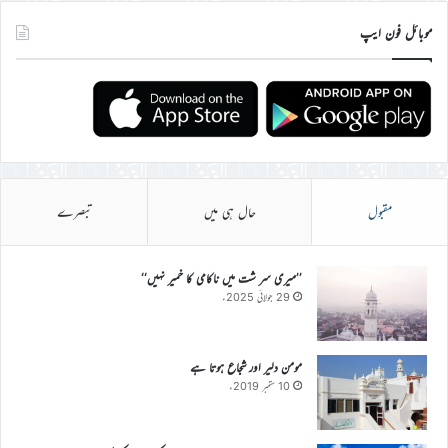
موبائل فون ایپ
مقبول
حال ہی میں
تبصرے
’’میری سر شت میں ناکامی کا خمیر نہیں‘‘
29 جولائی 2025ء
مومن دلیر اور شجاع ہوتا ہے
10 ستمبر 2019ء