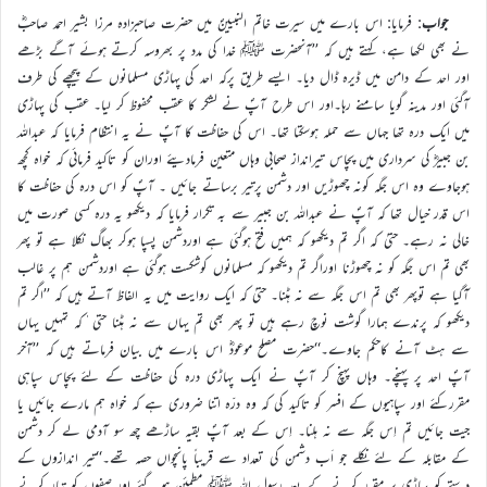
جواب
: فرمایا: اس بارے میں سیرت خاتم النبیینؐ میں حضرت صاحبزادہ مرزا بشیر احمد صاحبؓ
نے بھی لکھا ہے، کہتے ہیں کہ ’’آنحضرت ﷺ خدا کی مدد پر بھروسہ کرتے ہوئے آگے بڑھے
اور احد کے دامن میں ڈیرہ ڈال دیا۔ ایسے طریق پرکہ احد کی پہاڑی مسلمانوں کے پیچھے کی طرف
آگئی اور مدینہ گویا سامنے رہا۔اور اس طرح آپؐ نے لشکر کا عقب محفوظ کر لیا۔ عقب کی پہاڑی
میں ایک درہ تھا جہاں سے حملہ ہوسکتا تھا۔ اس کی حفاظت کا آپؐ نے یہ انتظام فرمایا کہ عبداللہ
بن جبیرؓ کی سرداری میں پچاس تیرانداز صحابی وہاں متعین فرمادیئے اوران کو تاکید فرمائی کہ خواہ کچھ
ہوجاوے وہ اس جگہ کونہ چھوڑیں اور دشمن پرتیر برساتے جائیں ۔ آپؐ کو اس درہ کی حفاظت کا
اس قدر خیال تھا کہ آپؐ نے عبداللہ بن جبیر سے بہ تکرار فرمایا کہ دیکھو یہ درہ کسی صورت میں
خالی نہ رہے۔ حتیٰ کہ اگر تم دیکھو کہ ہمیں فتح ہوگئی ہے اوردشمن پسپا ہوکر بھاگ نکلا ہے تو پھر
بھی تم اس جگہ کو نہ چھوڑنا اوراگر تم دیکھو کہ مسلمانوں کوشکست ہوگئی ہے اوردشمن ہم پر غالب
آگیا ہے توپھر بھی تم اس جگہ سے نہ ہٹنا۔ حتیٰ کہ ایک روایت میں یہ الفاظ آتے ہیں کہ ’’اگر تم
دیکھو کہ پرندے ہمارا گوشت نوچ رہے ہیں تو پھر بھی تم یہاں سے نہ ہٹنا حتی ٰکہ تمہیں یہاں
سے ہٹ آنے کاحکم جاوے۔‘‘حضرت مصلح موعودؓ اس بارے میں بیان فرماتے ہیں کہ ’’آخر
آپؐ احد پر پہنچے۔ وہاں پہنچ کر آپؐ نے ایک پہاڑی درہ کی حفاظت کے لئے پچاس سپاہی
مقررکئے اور سپاہیوں کے افسر کو تاکید کی کہ وہ درّہ اتنا ضروری ہے کہ خواہ ہم مارے جائیں یا
جیت جائیں تم اِس جگہ سے نہ ہلنا۔ اِس کے بعد آپؐ بقیہ ساڑھے چھ سو آدمی لے کر دشمن
کے مقابلہ کے لئے نکلے جو اَب دشمن کی تعداد سے قریباً پانچواں حصہ تھے۔‘‘تیر اندازوں کے
دستے کو پہاڑی پر مقرر کرنے کے بعد رسول اللہ ﷺ مطمئن ہو گئے اور صفوں کو تیار کرنے