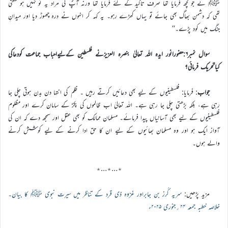
ﷺ نے جو کچھ فرمایا تھا صرف تاکید کے لئے فرمایا تھا ورنہ آپؐ کی مراد یہ تو نہیں ہو سکتی
تھی کہ دشمن بھاگ بھی جائے تو یہاں کھڑے رہو۔ یہ کہہ کر انہوں نے درہ چھوڑ دیا اور میدانِ
جنگ میں کود پڑے۔‘‘
سوال نمبر۶:حضورانور ایدہ اللہ تعالیٰ بنصرہ العزیزنے فلسطین کےلیےاحباب جماعت کودعاکی
کیاتحریک فرمائی؟
جواب
: فرمایا: فلسطینیوں کے لیے بھی دعائیں کرتے رہیں ۔ ظلم کی انتہا دن بدن ہوتی چلی جا
رہی ہے، بلکہ بڑھتی چلی جا رہی ہے۔ اللہ تعالیٰ اب ظالموں کی پکڑ کے سامان کرے اور مظلوم
فلسطینیوں کے لیے بھی آسانیاں پیدا فرمائے۔ مسلمان ممالک کو بھی عقل اور سمجھ دے کہ ان کی
آواز ایک ہو اور وہ مسلمان بھائیوں کے لیے ان کا حق ادا کرنے کے لیے کوشش کرنے
والے ہوں۔
٭…٭…٭
مزید پڑھیں:
سریہ کُرز بن جابراور غزوہ ذی قرد کے تناظر میں سیرت نبوی ﷺ کا بیان۔
خلاصہ خطبہ جمعہ ۲۴؍جنوری ۲۰۲۵ء