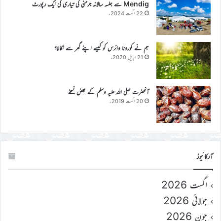
Mendig سے جلسہ سالانہ جرمنی کی تیاری کی ایک رپورٹ
22 اگست 2024ء
ہم نے کورونا وائرس کو کیسے اپنے گھر سے نکالا؟
21 اپریل 2020ء
آنحضرت صلی اللہ علیہ وسلم کے بعض نسخے
20 اگست 2019ء
آرکائیوز
اگست 2026
جولائی 2026
جون 2026