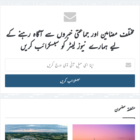
مختلف مضامین اور جماعتی خبروں سے آگاہ رہنے کے
لیے ہمارے نیوز لیٹر کو سبسکرائب کریں
اپنا
ای
میل
آئی
ڈی
درج
کریں
متعلقہ مضمون