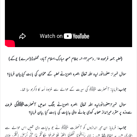
(خطبہ جمعہ فرمودہ ۱۵؍دسمبر۲۰۲۳ء بمقام مسجد مبارک،اسلام آباد، ٹلفورڈ(سرے) یوکے)
سوال نمبر۱: حضورانور ایدہ اللہ تعالیٰ بنصرہ العزیزنے خطبہ کے عنوان کی بابت کیابیان فرمایا؟
جواب
:فرمایا: آنحضرت ﷺ کی سیرت کے حوالے سے غزوۂ اُحد کا ذکرہو رہا تھا۔
سوال نمبر۲:حضورانورایدہ اللہ تعالیٰ بنصرہ العزیزنے جنگ احدمیں آنحضرتﷺکی طرف
سےدرّہ پر مقرر تیرانداز صحابہ کودی جانے والی ہدایات کی بابت کیا بیان فرمایا؟
جواب
: فرمایا: ان تیر اندازوں کو آنحضرت ﷺ نے جو ہدایات دی تھیں اس حوالے سے
بخاری میں یہ الفاظ ملتے ہیں : إِنْ رَأَیْتُمُوْنَا تَخْطَفُنَا الطَّیْرُ فَلَا تَبْرَحُوْا مَكَانَكُمْ هٰذَا حَتّٰى أُرْسِلَ إِلَیْكُمْ، وَإِنْ