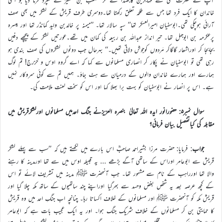
خاندان کا ایک فرد تھا جس سے طلحہ تعلق رکھتا تھا۔دوسری طرف قریش کے لشکر میں بھی صف
آرائی ہوچکی تھی۔ابوسفیان امیرالعسکر تھا‘‘ سپہ سالار تھا۔ ’’میمنہ پر خالدبن ولید کمانڈر تھا اور میسرہ
پرعکرمہ بن ابوجہل تھا۔ تیر انداز عبداللہ بن ربیعہ کی کمان میں تھے۔عورتیں لشکر کے پیچھے دفیں
بجابجا کر اوراشعار گاگاکر مَردوں کوجوش دلاتی تھیں۔‘‘ بہرحال جب دونوں لشکروں کی صف بندی ہو
رہی تھی تو ابوسفیان نے پکار کر انصاری مسلمانوں سے کہا کہ اے گروہ اوس و خزرج! تم لوگ
ہمارے اور ہمارے خاندان والوں کے درمیان سے ہٹ جاؤ۔ ہمیں تم سے کوئی سروکار نہیں
ہے۔ اس پر انصار نے ابوسفیان کو بہت برا بھلا کہا اور اس کو سخت لعنت ملامت کی۔
سوال نمبر۵: حضورانور ایدہ اللہ تعالیٰ بنصرہ العزیزنے جنگ احدمیں مسلمانوں اورلشکرقریش میں
مقابلہ کی کیاتفصیل بیان فرمائی؟
جواب
: فرمایا: حضرت مرزا بشیراحمد صاحبؓ اس بارے میں لکھتے ہیں کہ ’’سب سے پہلے لشکر
قریش سے ابوعامر اوراس کے ساتھی آگے بڑھے … یہ قبیلہ اوس میں سے تھا اورمدینہ کا رہنے
والا تھا اورراہب کے نام سے مشہور تھا۔ جب آنحضرت ﷺ مدینہ میں تشریف لائے تو اس
کے کچھ عرصہ بعد یہ شخص بغض وحسد سے بھرگیا اوراپنے چند ساتھیوں کے ساتھ مکہ چلا گیا اور
قریش مکہ کو آنحضرت ﷺ اور مسلمانوں کے خلاف اکساتا رہا۔ چنانچہ اب جنگِ احد میں وہ قریش
کا حمایتی بن کر مسلمانوں کے خلاف شریک جنگ ہوا۔ اور یہ ایک عجیب بات ہے کہ ابوعامر