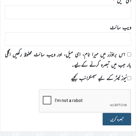
ای میل
*
ویب‌ سائٹ
اس براؤزر میں میرا نام، ای میل، اور ویب سائٹ محفوظ رکھیں اگلی
بار جب میں تبصرہ کرنے کےلیے۔
نیوز لیٹر کے لیے سبسکرائب کیجیے