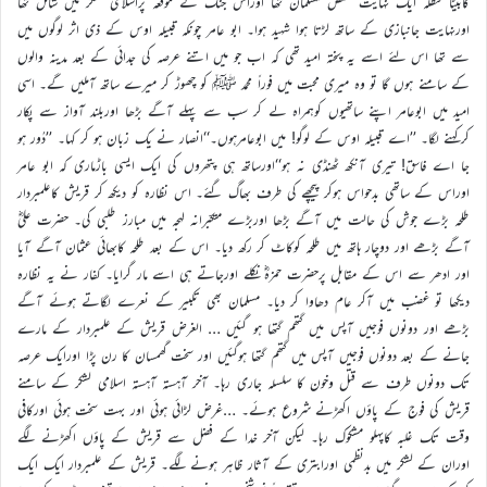
کابیٹا حنظلہ ایک نہایت مخلص مسلمان تھا اوراس جنگ کے موقعہ پراسلامی لشکر میں شامل تھا
اورنہایت جانبازی کے ساتھ لڑتا ہوا شہید ہوا۔ ابو عامر چونکہ قبیلہ اوس کے ذی اثر لوگوں میں
سے تھا اس لئے اسے یہ پختہ امید تھی کہ اب جو میں اتنے عرصہ کی جدائی کے بعد مدینہ والوں
کے سامنے ہوں گا تو وہ میری محبت میں فوراً محمد ﷺ کو چھوڑ کر میرے ساتھ آملیں گے۔ اسی
امید میں ابوعامر اپنے ساتھیوں کوہمراہ لے کر سب سے پہلے آگے بڑھا اوربلند آواز سے پکار
کرکہنے لگا۔ ’’اے قبیلہ اوس کے لوگو! میں ابوعامرہوں۔‘‘انصار نے یک زبان ہو کر کہا۔ ’’دُور ہو
جا اے فاسق! تیری آنکھ ٹھنڈی نہ ہو‘‘اورساتھ ہی پتھروں کی ایک ایسی باڑماری کہ ابو عامر
اوراس کے ساتھی بدحواس ہوکر پیچھے کی طرف بھاگ گئے۔ اس نظارہ کو دیکھ کر قریش کاعلمبردار
طلحہ بڑے جوش کی حالت میں آگے بڑھا اوربڑے متکبّرانہ لہجہ میں مبارز طلبی کی۔ حضرت علیؓ
آگے بڑھے اور دوچار ہاتھ میں طلحہ کوکاٹ کر رکھ دیا۔ اس کے بعد طلحہ کابھائی عثمان آگے آیا
اور ادھر سے اس کے مقابل پرحضرت حمزہؓ نکلے اورجاتے ہی اسے مار گرایا۔ کفار نے یہ نظارہ
دیکھا تو غضب میں آکر عام دھاوا کر دیا۔ مسلمان بھی تکبیر کے نعرے لگاتے ہوئے آگے
بڑھے اور دونوں فوجیں آپس میں گتھم گتھا ہو گئیں … الغرض قریش کے علمبردار کے مارے
جانے کے بعد دونوں فوجیں آپس میں گتھم گتھا ہوگئیں اور سخت گھمسان کا رن پڑا اورایک عرصہ
تک دونوں طرف سے قتل وخون کا سلسلہ جاری رہا۔ آخر آہستہ آہستہ اسلامی لشکر کے سامنے
قریش کی فوج کے پاؤں اکھڑنے شروع ہوئے۔ …غرض لڑائی ہوئی اور بہت سخت ہوئی اورکافی
وقت تک غلبہ کاپہلو مشکوک رہا۔ لیکن آخر خدا کے فضل سے قریش کے پاؤں اکھڑنے لگے
اوران کے لشکر میں بدنظمی اورابتری کے آثار ظاہر ہونے لگے۔ قریش کے علمبردار ایک ایک