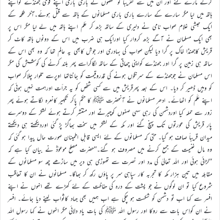
کرکے مارے گئے اور ان میں سے تقریباً نو شخصوں نے باری باری اپنے قومی جھنڈے کواپنے
ہاتھ میں لیا مگر سارے کے سارے باری باری مسلمانوں کے ہاتھ سے قتل ہوئے۔آخر طلحہ کے
ایک حبشی غلام صواب نامی نے دلیری کے ساتھ بڑھ کر عَلم اپنے ہاتھ میں لے لیا مگر اس پر
بھی ایک مسلمان نے آگے بڑھ کروار کیا اورایک ہی ضرب میں اس کے دونوں ہاتھ کاٹ کر
قریش کاجھنڈا خاک پر گرا دیا لیکن صواب کی بہادری اور جوش کابھی یہ عالم تھا کہ وہ بھی اس کے
ساتھ ہی زمین پر گرا اور جھنڈے کواپنی چھاتی کے ساتھ لگاکراسے پھر بلند کرنے کی کوشش کی مگر
اس مسلمان نے جوجھنڈے کے سرنگوں ہونے کی قدروقیمت کو جانتاتھا اوپرسے تلوار چلاکر صواب
کو وہیں ڈھیر کر دیا۔ اس کے بعد پھرقریش میں سے کسی شخص کو یہ جرأت اورہمت نہیں ہوئی کہ
اپنے عَلَم کو اٹھائے۔ ادھر مسلمانوں نے آنحضرت ﷺ کا حکم پاکر تکبیر کانعرہ لگاتے ہوئے پھر
زور سے حملہ کیا اوردشمن کی رہی سہی صفوں کوچیرتے اور منتشر کرتے ہوئے لشکر کے دوسرے
پار قریش کی عورتوں تک پہنچ گئے اور مکہ کے لشکر میں سخت بھاگڑ پڑ گئی اوردیکھتے ہی دیکھتے
میدان قریباً صاف ہو گیا۔ حتی کہ مسلمانوں کے لئے ایسی قابلِ اطمینان صورت حال پیدا ہو گئی کہ
وہ مال غنیمت کے جمع کرنے میں مصروف ہو گئے۔‘‘حضرت مصلح موعودؓ نے بیان کیا ہے کہ
’’لڑائی ہوئی اور اللہ تعالیٰ کی مدد اور نصرت سے تھوڑی ہی دیر میں ساڑھے چھ سو مسلمانوں کے
مقابلہ میں تین ہزار مکہ کا تجربہ کار سپاہی سر پر پاؤں رکھ کر بھاگا۔ مسلمانوں نے ان کا تعاقب
شروع کیا تو ان لوگوں نے جو پشت کے درہ کی حفاظت کے لئے کھڑے تھے انہوں نے اپنے
افسر سے کہا اب تو دشمن کو شکست ہو چکی ہے اب ہمیں بھی جہاد کاثواب لینے دیا جائے۔ افسر
نے ان کواِس بات سے روکا اور رسول اللہ ﷺ کی بات یاد دلائی مگر انہوں نے کہا رسول اللہ