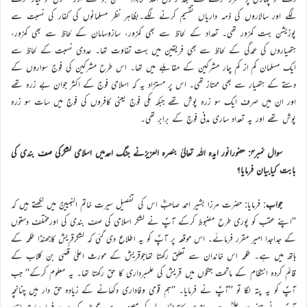
لگے اور سالاروں کی ذمہ داریاں تقسیم کرنے لگے۔بظاہر نظر مسلمانوں کی کفار کی نسبت سے
پوزیشن بہت کمزور تھی۔ تعداد کے لحاظ سے بھی کمزور، سازوسامان کے لحاظ سے بھی کمزور،
ہتھیاروں کی عمدگی کے لحاظ سے بھی فریقین میں بہت تفاوت تھا۔ عددی نسبت کے لحاظ سے
ایک مسلمان کم از کم چار مشرکین کے مقابلے میں تھا۔ اس طرح مشرکین کی فوج سواروں کے
دستے کے ہتھیار سے بھی ممتاز تھی۔ اس پر مستزاد یہ کہ اسلامی فوج کے اکثر جوان بے زرہ تھے
اور ان میں صرف ایک سو زرہ پوش تھے جبکہ مکی فوج یعنی کافروں کی فوج میں سات سو زرہ
پوش تھے اور یہ تعداد ساری مدنی فوج کے برابر تھی۔
سوال نمبر۴: حضورانور ایدہ اللہ تعالیٰ بنصرہ العزیزنے جنگ احدمیں اسلامی لشکرکی صف بندی کی
بابت کیابیان فرمایا؟
جواب
: فرمایا: حضرت مرزا بشیر احمد صاحبؓ اس کی تفصیل سیرت خاتم النبیینؐ میں لکھتے ہیں کہ
’’اپنے عقب کو پوری طرح مضبوط کرکے آپؐ نے لشکر اسلامی کی صف بندی کی اورمختلف دستوں
کے جداجدا امیر مقرر فرمائے۔ اس موقعہ پر آپؐ کو یہ اطلاع دی گئی کہ لشکرقریش کاجھنڈا طلحہ کے
ہاتھ میں ہے۔ طلحہ اس خاندان سے تعلق رکھتا تھاجوقریش کے مورث اعلیٰ قُصَی بن کلاب کے
قائم کردہ انتظام کے ماتحت جنگوں میں قریش کی علمبرداری کا حق رکھتا تھا۔ یہ معلوم کرکے‘‘ جب
آپؐ کو یہ پتہ لگا تو ’’آپؐ نے فرمایا۔ ’’ہم قومی وفاداری دکھانے کے زیادہ حق دار ہیں چنانچہ
آپؐ نے حضرت علیؓ سے مہاجرین کاجھنڈا لے کر مصعب بن عمیرؓ کے سپرد فرما دیا جو اسی