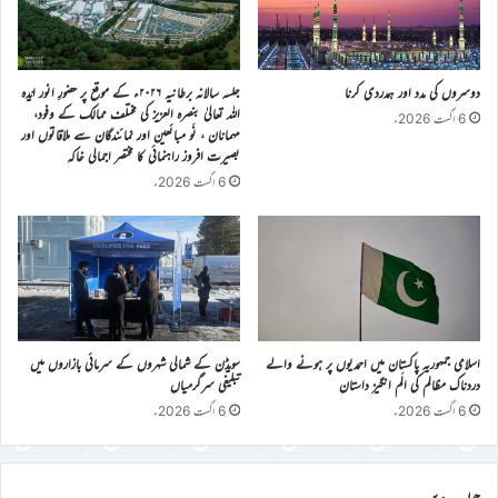
دوسروں کی مدد اور ہمدردی کرنا
جلسہ سالانہ برطانیہ ۲۰۲۶ء کے موقع پر حضورِ انور ایّدہ
الله تعالیٰ بنصرہ العزیز کی مختلف ممالک کے وفود،
6 اگست 2026ء
مہمانان ، نَو مبائعین اور نمائندگان سے ملاقاتوں اور
بصیرت افروز راہنمائی کا مختصر اجمالی خاکہ
6 اگست 2026ء
اسلامی جمہوریہ پاکستان میں احمدیوں پر ہونے والے
سویڈن کے شمالی شہروں کے سرمائی بازاروں میں
دردناک مظالم کی الَم انگیز داستان
تبلیغی سرگرمیاں
6 اگست 2026ء
6 اگست 2026ء
جواب دیں