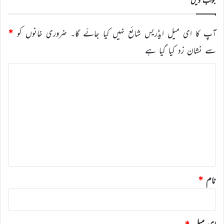
آپ کا ای میل ایڈریس شائع نہیں کیا جائے گا۔
ضروری خانوں کو
*
سے نشان زد کیا گیا ہے
ت
ب
ص
ر
ہ
*
نام
*