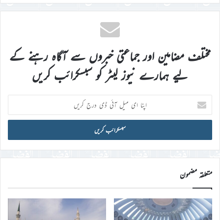
مختلف مضامین اور جماعتی خبروں سے آگاہ رہنے کے
لیے ہمارے نیوز لیٹر کو سبسکرائب کریں
اپنا
ای
میل
آئی
ڈی
درج
کریں
متعلقہ مضمون