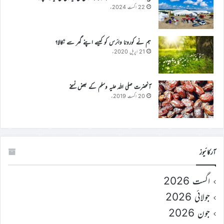
22 اگست 2024ء
ہم نے کورونا وائرس کو کیسے اپنے گھر سے نکالا؟
21 اپریل 2020ء
آنحضرت صلی اللہ علیہ وسلم کے بعض نسخے
20 اگست 2019ء
آرکائیوز
اگست 2026
جولائی 2026
جون 2026