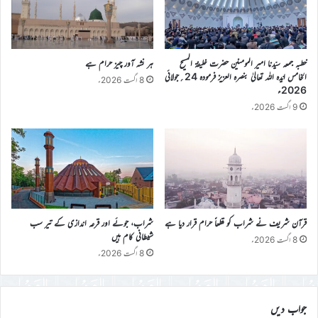
خطبہ جمعہ سیّدنا امیر المومنین حضرت خلیفۃ المسیح
ہر نشہ آور چیز حرام ہے
الخامس ایّدہ اللہ تعالیٰ بنصرہ العزیز فرمودہ 24؍جولائی
8 اگست 2026ء
2026ء
9 اگست 2026ء
قرآن شریف نے شراب کو قطعاً حرام قرار دیا ہے
شراب، جوئے اور قرعہ اندازی کے تیر سب
شیطانی کام ہیں
8 اگست 2026ء
8 اگست 2026ء
جواب دیں