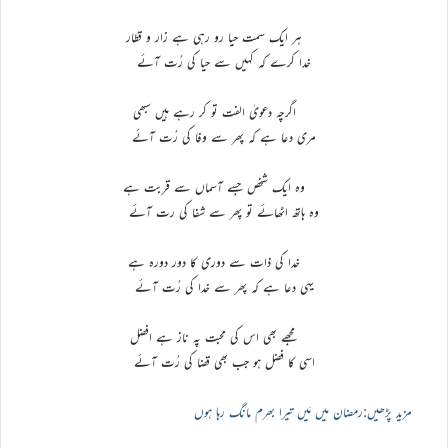
ہر ایک سمت حیا رو رہی ہے زار و قطار
خدا کرے کہ کہیں سے حیا کی رُت آئے
اگرچہ دعویٰ الفت تو کر رہے ہیں سبھی
مری دعا ہے کہ پھر سے وفا کی رُت آئے
وہ ایک شخص جسے آسماں سے قربت ہے
وہ ہاتھ اٹھائے تو پھر سے شفا کی رت آئے
خدا کی ذات سے دوری کا دور دورہ ہے
یہی دعا ہے کہ پھر سے خدا کی رُت آئے
مجھے بھی اس کی محبت پہ ناز ہے افضل
اسی کا فضل ہو جب بھی قضا کی رُت آئے
مزید پڑھیں:رمضان میں مَیں تیرا بھرم مانگ رہا ہوں