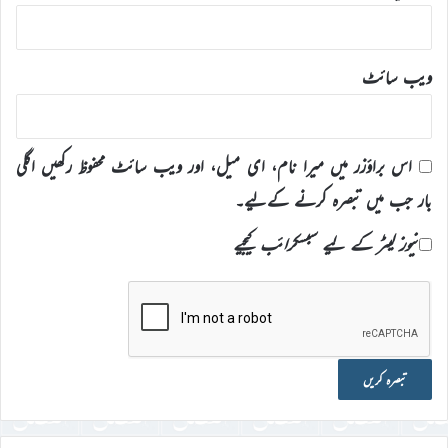
ویب‌ سائٹ
اس براؤزر میں میرا نام، ای میل، اور ویب سائٹ محفوظ رکھیں اگلی
بار جب میں تبصرہ کرنے کےلیے۔
نیوز لیٹر کے لیے سبسکرائب کیجیے