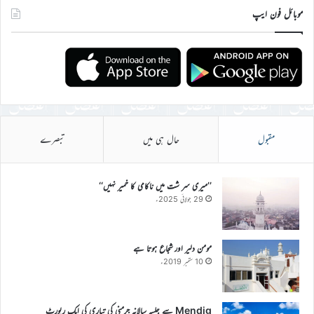
موبائل فون ایپ
مقبول
حال ہی میں
تبصرے
’’میری سر شت میں ناکامی کا خمیر نہیں‘‘
29 جولائی 2025ء
مومن دلیر اور شجاع ہوتا ہے
10 ستمبر 2019ء
Mendig سے جلسہ سالانہ جرمنی کی تیاری کی ایک رپورٹ