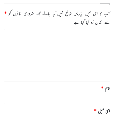
آپ کا ای میل ایڈریس شائع نہیں کیا جائے گا۔
ضروری خانوں کو
*
سے نشان زد کیا گیا ہے
ت
ب
ص
ر
ہ
*
نام
*
ای میل
*