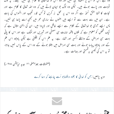
وہ ہے جس کو اس پر اعتقاد ہی نہیں اور وہ اس کو خداتعالیٰ کا کلام ہی نہیں سمجھتے۔ یہ لوگ
توبہت دور پڑے ہوئے ہیں۔ لیکن وہ لوگ جو ایمان لاتے ہیں کہ وہ اللہ تعالیٰ کا کلام ہے اور
نجات کا شفا بخش نسخہ ہے اگر وہ اس پر عمل نہ کریں تو کس قدر تعجب اور افسوس کی بات
ہے۔ ان میں سے بہت سے تو ایسے ہیں جنہوں نے ساری عمر میں کبھی اسے پڑھا ہی نہیں۔
پس ایسے آدمی جو خداتعالیٰ کے کلام سے ایسے غافل اور لاپروا ہیں، ان کی ایسی مثال ہے کہ
ایک شخص کو معلوم ہے کہ فلاں چشمہ نہایت ہی مصفّٰی اور شیریں اور خُنک ہے اور اس کا پانی
بہت سی امراض کے واسطے اکسیر اور شفاء ہے، یہ علم اس کو یقینی ہے لیکن باوجود اس علم
کے اور باوجود پیاسا ہونے اور بہت سی امراض میں مبتلا ہونے کے وہ اس کے پاس نہیں جاتا،
تو یہ اس کی کیسی بدقسمتی اور جہالت ہے۔
(ملفوظات جلد۴صفحہ۱۴۰ جدید ایڈیشن ۱۹۸۸ء)
مزید پڑھیں:
جس کو خدائی کا جلوہ دیکھناہو اُسے چاہئے کہ دعا کرے