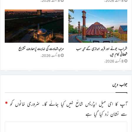
8 اگست 2026ء
8 اگست 2026ء
شراب، جوئے اور قرعہ اندازی کے تیر سب
مرتبۂ شہادت کی نہایت پُرمعارف تشریح
شیطانی کام ہیں
8 اگست 2026ء
8 اگست 2026ء
جواب دیں
آپ کا ای میل ایڈریس شائع نہیں کیا جائے گا۔
ضروری خانوں کو
*
سے نشان زد کیا گیا ہے
ت