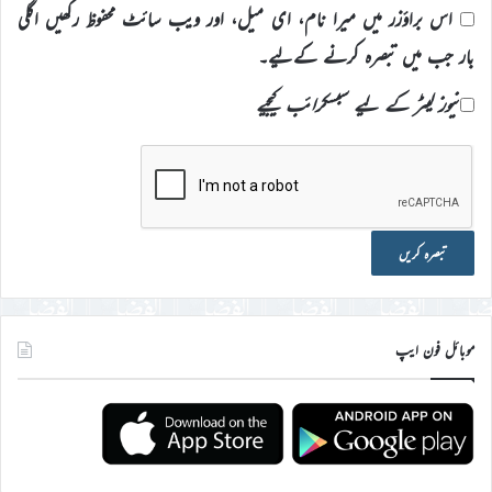
اس براؤزر میں میرا نام، ای میل، اور ویب سائٹ محفوظ رکھیں اگلی
بار جب میں تبصرہ کرنے کےلیے۔
نیوز لیٹر کے لیے سبسکرائب کیجیے
موبائل فون ایپ