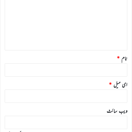
ب
ص
ر
ہ
*
نام
*
ای میل
*
ویب‌ سائٹ