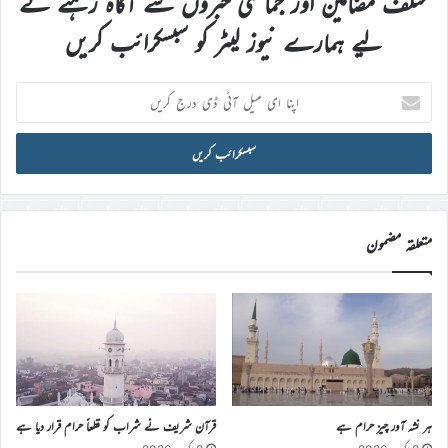
مختلف مضامین اور جماعتی خبروں سے آگاہ رہنے کے
لیے ہمارے نیوز لیٹر کو سبسکرائب کریں
اپنا
ای
میل
آئی
ڈی
درج
کریں
متعلقہ مضمون
ہر نشہ آور چیز حرام ہے
قرآن شریف نے شراب کو قطعاً حرام قرار دیا ہے