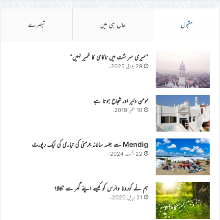
مقبول
حال ہی میں
تبصرے
’’میری سر شت میں ناکامی کا خمیر نہیں‘‘
29 جولائی 2025ء
مومن دلیر اور شجاع ہوتا ہے
10 ستمبر 2019ء
Mendig سے جلسہ سالانہ جرمنی کی تیاری کی ایک رپورٹ
22 اگست 2024ء
ہم نے کورونا وائرس کو کیسے اپنے گھر سے نکالا؟
21 اپریل 2020ء