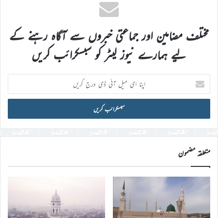
مختلف مضامین اور جماعتی خبروں سے آگاہ رہنے کے
لیے ہمارے نیوز لیٹر کو سبسکرائب کریں
اپنا
ای
میل
آئی
ڈی
درج
کریں
متعلقہ مضمون