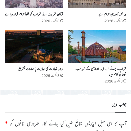
ہر نشہ آور چیز حرام ہے
قرآن شریف نے شراب کو قطعاً حرام قرار دیا ہے
8 اگست 2026ء
8 اگست 2026ء
شراب، جوئے اور قرعہ اندازی کے تیر سب
مرتبۂ شہادت کی نہایت پُرمعارف تشریح
شیطانی کام ہیں
8 اگست 2026ء
8 اگست 2026ء
جواب دیں
آپ کا ای میل ایڈریس شائع نہیں کیا جائے گا۔
ضروری خانوں کو
*