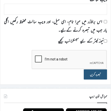
اس براؤزر میں میرا نام، ای میل، اور ویب سائٹ محفوظ رکھیں اگلی
بار جب میں تبصرہ کرنے کےلیے۔
نیوز لیٹر کے لیے سبسکرائب کیجیے
موبائل فون ایپ