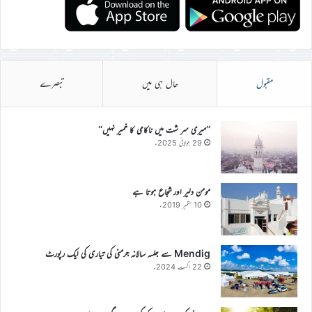
مقبول
حال ہی میں
تبصرے
’’میری سر شت میں ناکامی کا خمیر نہیں‘‘
29 جولائی 2025ء
مومن دلیر اور شجاع ہوتا ہے
10 ستمبر 2019ء
Mendig سے جلسہ سالانہ جرمنی کی تیاری کی ایک رپورٹ
22 اگست 2024ء