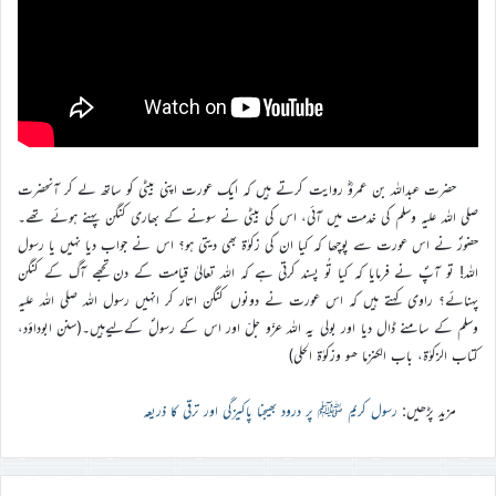
حضرت عبداللہ بن عمروؓ روایت کرتے ہیں کہ ایک عورت اپنی بیٹی کو ساتھ لے کر آنحضرت
صلی اللہ علیہ وسلم کی خدمت میں آئی، اس کی بیٹی نے سونے کے بھاری کنگن پہنے ہوئے تھے۔
حضورؐ نے اس عورت سے پوچھا کہ کیا ان کی زکوٰۃ بھی دیتی ہو؟ اس نے جواب دیا نہیں یا رسول
اللہ! تو آپؐ نے فرمایا کہ کیا تُو پسند کرتی ہے کہ اللہ تعالیٰ قیامت کے دن تجھے آگ کے کنگن
پہنائے؟ راوی کہتے ہیں کہ اس عورت نے دونوں کنگن اتار کر انہیں رسول اللہ صلی اللہ علیہ
وسلم کے سامنے ڈال دیا اور بولی یہ اللہ عزّو جلّ اور اس کے رسولؐ کےلیےہیں۔(سنن ابوداؤد،
کتاب الزکوٰۃ، باب الکنزما ھو وزکوٰۃ الحلی)
مزید پڑھیں:
رسول کریم ﷺ پر درود بھیجنا پاکیزگی اور ترقی کا ذریعہ