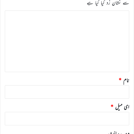
سے نشان زد کیا گیا ہے
ت
ب
ص
ر
ہ
*
نام
*
ای میل
*
ویب‌ سائٹ