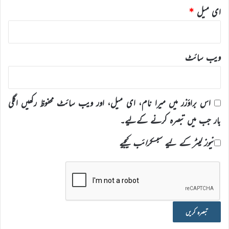
ای میل
*
ویب‌ سائٹ
اس براؤزر میں میرا نام، ای میل، اور ویب سائٹ محفوظ رکھیں اگلی
بار جب میں تبصرہ کرنے کےلیے۔
نیوز لیٹر کے لیے سبسکرائب کیجیے