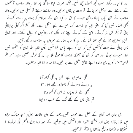
ان کا خیال رکھا۔ سب کچھ بھول چکی تھیں لیکن صرف اپنا ساتھی یاد تھا ۔والد صاحب آنکھوں
کے سامنے سے اوجھل ہو جاتے تو بہت پریشان ہوتیں۔وہ سامنے رہتے تو تسلی میں ہوتیں۔والد
صاحب نے بھی ایک باوفا ساتھی ہونے کا حق ادا کیا۔امی کے ہرکام کو بہت پیار سے کرتے۔
کبھی اظہار نہیں کیا کہ اپنی اہلیہ کی خدمت کرنا میرے لیے مشکل ہے۔ بلکہ اکثر اگر کوئی پریشانی
ہوتی تو ذکر بھی نہ کرتے۔ امی کے کھانے پینے کا، واک کا، دوائیوں کا خیال رکھتے۔ اللہ تعالیٰ
انہیں بہترین جزائے خیر عطا فرمائے۔ان کا سایہ ہمارے سروں پہ سلامت رکھے۔آمین
بہن بھائی نے بہت کوششیں کیں کہ ان کو اپنے پاس بلوا سکیں لیکن شاید اللہ تعالیٰ کو منظور نہیں
تھا۔ میرے بھائی اور بہن کو امی کی آخری خدمت کا موقع ملا۔یہ ان کی خوش نصیبی ہے۔آخر یکم
نومبر۲۰۲۴ء کو پیاری والدہ اپنے خالق حقیقی سے جا ملیں۔انا للہ و انا الیہ راجعون۔
گلی اندھیری ہے، بس یہ گلی گزار آؤ
یہ رونے دھونے کو چھوڑو، مجھے اتار آؤ
کبھی ملے تو دوبارہ نہ اُس کو کھو دینا
تم اپنی ماں کے گلے لگ کے خوب رو لینا
امی جان اللہ تعالیٰ کے فضل سے موصیہ تھیں۔جمعہ کے دن وفات ہوئی، مسجد مبارک ربوہ
میں نماز جنازہ ہوئی اور بہشتی مقبرہ دار الفضل میں تدفین کے بعد دعا ہوئی۔اللّٰھم نَوِّرْ مَرْقَدَھَا وَ
اغْفِرْلَھَا وَ ارْحَمْھَا وَارْفَعَ دَرَجٰتَھا یَا اَرْحَمَ الرَّاحِمِیْن۔