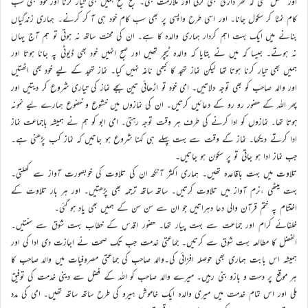
اور مشکل تھی کہ گھر داری بھی کرنی اور ملازمت بھی۔ صبح صبح ہمیں بھی تیار کرنا اور خود بھی سب
کام نمٹا کر سکول جانا۔ اور اسی طرح واپسی پر بھی سب کام خود ہی آ کر کرنے۔ ہماری زندگیاں
بنانے میں ایک بہت اہم کردار ہماری والدہ کا ہے۔ ان کی محنت ساتھ نہ ہوتی تو ہم آج یہاں
نہ ہوتے۔ جیسا کہ میں نے بتایا کہ والدہ ٹیچر تھیں اور صبح انہیں خود بھی ڈیوٹی پہ جانا ہوتا اور
ہمیں بھی تیار کرنا ہوتا تھا لیکن نماز تہجد کا کبھی ناغہ نہیں کیا۔ نماز تہجد کے لیے خود بھی اٹھتیں
اور والد صاحب کو بھی توجہ دلاتیں۔ امی خود تو اڑھائی تین بجے نماز کی تیاری شروع کر دیتیں اور
پھر اللہ کے حضور رو رو کے دعائیں کرتیں۔ ان کی نمازوں میں خشوع و خضوع ہمارے لیے نمونہ
ہوتا تھا۔ نمازوں کو ادا کرنے کی طرف ہر وقت توجہ رہتی۔ امی ابو کو ہم نے ہمیشہ باجماعت نماز
ادا کرتے دیکھا۔ نماز کے وقت سے بہت پہلے ہی کہنا شروع ہو جاتیں کہ نماز کب پڑھنی ہے۔
جب نماز ادا ہو جاتی تو پر سکون ہو جاتیں۔
تلاوت میں بہت باقاعدہ تھیں۔ ہماری اکثر آنکھ ان کی تلاوت کی خوبصورت آواز سے کھلتی۔
بہت میٹھی ،نرم آواز میں تلاوت کرتیں۔ ساتھ ساتھ ترجمہ بھی پڑھتیں۔ اور ہر بار تلاوت کے
اختتام پہ ختم قرآن والی دعا دہراتیں جو ان سے سن سن کے ہمیں بھی یاد ہو گئی۔
خلفائے کرام اور جماعت سے بہت پیار تھا۔ حضور اقدس کے خطاب بہت شوق سے سنتیں۔
الفضل کا مطالعہ بہت شوق سے کرتیں۔ جماعتی خدمت جب تک صحت نے اجازت دی ادا کی اور
ہمیشہ اس بابت ہماری بھی حوصلہ افزائی کی۔والد صاحب کی جماعتی مصروفیات میں والد صاحب کا
ہر موقع پر دست و بازو بنی رہیں۔ میرے والد صاحب کو اللہ کے فضل سے دینی خدمت کی توفیق
ملی اور اس تمام خدمت میں میری والدہ ایک خاموش ہیرو کی طرح ساتھ ساتھ تھیں۔ امی کی مدد