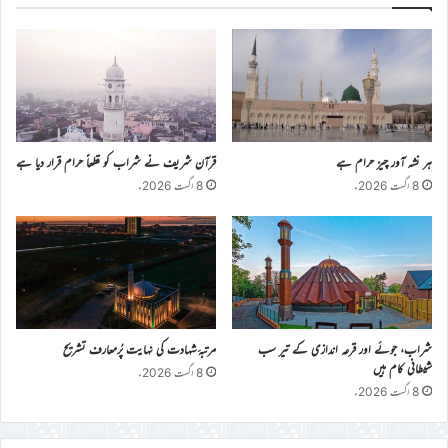
ہر نشہ آور چیز حرام ہے
قرآن شریف نے شراب کو قطعاً حرام قرار دیا ہے
8 اگست 2026ء
8 اگست 2026ء
شراب، جوئے اور قرعہ اندازی کے تیر سب
مرتبۂ شہادت کی نہایت پُرمعارف تشریح
شیطانی کام ہیں
8 اگست 2026ء
8 اگست 2026ء