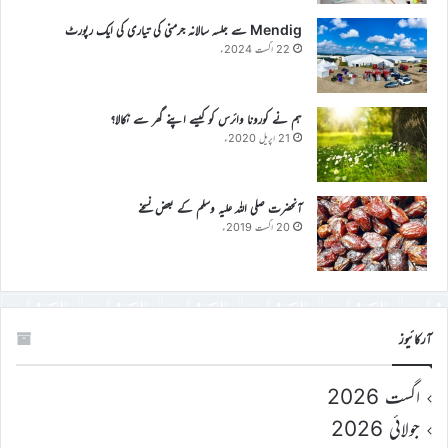
Mendig سے جلسہ سالانہ جرمنی کی تیاری کی ایک رپورٹ
22 اگست 2024ء
ہم نے کورونا وائرس کو کیسے اپنے گھر سے نکالا؟
21 اپریل 2020ء
آنحضرت صلی اللہ علیہ وسلم کے بعض نسخے
20 اگست 2019ء
آرکائیوز
اگست 2026
جولائی 2026