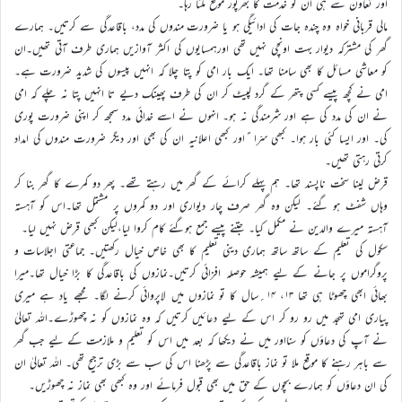
اور تعاون سے ہی ان کو خدمت کا بھرپور موقع ملتا رہا۔
مالی قربانی خواہ وہ چندہ جات کی ادائیگی ہو یا ضرورت مندوں کی مدد، باقاعدگی سے کرتیں۔ ہمارے
گھر کی مشترکہ دیوار بہت اونچی نہیں تھی اورہمسایوں کی اکثر آوازیں ہماری طرف آتی تھیں۔ان
کو معاشی مسائل کا بھی سامنا تھا۔ ایک بار امی کو پتا چلا کہ انہیں پیسوں کی شدید ضرورت ہے۔
امی نے کچھ پیسے کسی پتھر کے گرد لپیٹ کر ان کی طرف پھینک دیے تا انہیں پتا نہ چلے کہ امی
نے ان کی مدد کی ہے اور شرمندگی نہ ہو۔ انہوں نے اسے خدائی مدد سمجھ کر اپنی ضرورت پوری
کی۔ اور ایسا کئی بار ہوا۔ کبھی سرّا ًاور کبھی اعلانیہ ان کی بھی اور دیگر ضرورت مندوں کی امداد
کرتی رہتی تھیں۔
قرض لینا سخت ناپسند تھا۔ ہم پہلے کرائے کے گھر میں رہتے تھے۔ پھر دو کمرے کا گھر بنا کر
وہاں شفٹ ہو گئے۔ لیکن وہ گھر صرف چار دیواری اور دو کمروں پر مشتمل تھا۔اس کو آہستہ
آہستہ میرے والدین نے مکمل کیا۔ جتنے پیسے جمع ہوگئے کام کروا لیا،لیکن کبھی قرض نہیں لیا۔
سکول کی تعلیم کے ساتھ ساتھ ہماری دینی تعلیم کا بھی خاص خیال رکھتیں۔ جماعتی اجلاسات و
پروگراموں پر جانے کے لیے ہمیشہ حوصلہ افزائی کرتیں۔نمازوں کی باقاعدگی کا بڑا خیال تھا۔میرا
بھائی ابھی چھوٹا ہی تھا ۱۳، ۱۴؍سال کا تو نمازوں میں لاپروائی کرنے لگا۔ مجھے یاد ہے میری
پیاری امی تہجد میں رو رو کر اس کے لیے دعائیں کرتیں کہ وہ نمازوں کو نہ چھوڑے۔اللہ تعالیٰ
نے آپ کی دعاؤں کو سنااور میں نے دیکھا کہ بعد میں اس کو تعلیم و ملازمت کے لیے جب گھر
سے باہر رہنے کا موقع ملا تو نماز باقاعدگی سے پڑھنا اس کی سب سے بڑی ترجیح تھی۔ اللہ تعالیٰ ان
کی ان دعاؤں کو ہمارے بچوں کے حق میں بھی قبول فرمائے اور وہ کبھی بھی نماز نہ چھوڑیں۔