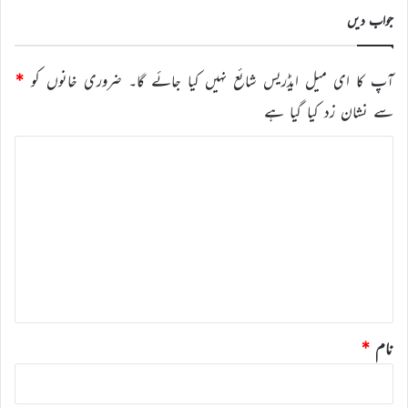
جواب دیں
آپ کا ای میل ایڈریس شائع نہیں کیا جائے گا۔
ضروری خانوں کو
*
سے نشان زد کیا گیا ہے
ت
ب
ص
ر
ہ
*
نام
*