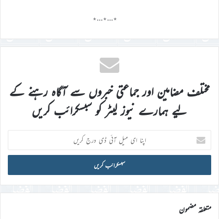
٭…٭…٭
مختلف مضامین اور جماعتی خبروں سے آگاہ رہنے کے
لیے ہمارے نیوز لیٹر کو سبسکرائب کریں
اپنا
ای
میل
آئی
ڈی
درج
کریں
متعلقہ مضمون