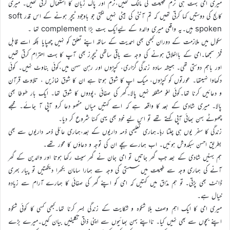
میری امی بہت ہی نرم طبیعت کی مالک تھیں،نرم اور پاک زبان کا استعمال کرتی تھیں۔ میری
کالج کی دوستیں کہا کرتی تھیں کہ تم آنٹی کی بیٹی نہیں لگتی جو باوجود ٹیچر ہونے کے اس قدر soft
spoken ہیں۔یہ واقعی میری والدہ کے لیےایک بہت بڑا complement تھا ۔
سکول میں ملازمت کے دوران کبھی بھی احمدیت کے ساتھ اپنے تعلق کو نہیں چھپایا بلکہ اسے قابل
فخر سمجھا۔امی کے بااخلاق ہونے کی وجہ سے باقی ساتھی ٹیچرز بھی آپ کا بہت احترام کرتی تھیں
اور باہم دوستی تھی۔ ہمیشہ سادہ زندگی گزاری، کپڑوں اور رہن سہن میں،کوئی بناوٹ نہیں۔ کوئی
دکھاوا نہیںتھا۔ عورتوں کو کپڑوں، میک اپ کا شوق ہوتا ہے ان کا شوق نمازیں ، تلاوت قرآن
و دعائیں کرنا تھا۔کوئی لغو مشغلہ نہیں پالا۔گھر کی صفائی ،پودوں کا شوق تھا۔ ایک بار طوطا بھی
پالا۔ میری شادی کے بعد کا واقعہ ہے کہ اسے کہتیں میاں مٹھو دعا کرو آپی آ جائے۔ مجھے
چھوٹے بہن بھائی آپی کہتے تھے تو اس لیے خود بھی یہی کہنا شروع کر دیا۔
زندگی کا سفر یوں ہی چلتا رہا۔ہماری تعلیمی ذمہ داریوں کے بعد،ہماری عائلی ذمہ داریوں سے بھی
بطریق احسن سبکدوش ہوئیں۔ اب ہمارے بچے ان کی توجہ و دعاؤں کا محور تھے۔
ہم بہنیں شادی کے بعد جب گھر جاتیں تو امی جان نے گھر سیٹ رکھا ہوتا اور والدین کے گھر
آنے کی ہماری وجہ سے طبیعت میں سستی کی وجہ سے ہمارا سامان بکھرا دیکھتیں تو پیار بھری
ڈانٹ بھی پڑتی۔ تو ہم مذاق میں کہتیں کہ امی کو اپنے گھر کی صفائی کا ہمارے آرام سے زیادہ
خیال ہے۔
میری امی کا ایک اہم وصف بلا شکوہ و شکایت کے زندگی بسر کرنا تھا۔کبھی کسی کا کوئی شکوہ
اپنے بچوں سے بھی نہیں کیا۔ نااپنے بہن بھائیوں سے اپنی ذاتی تکلیفیں بیان کیں۔میرے بڑے