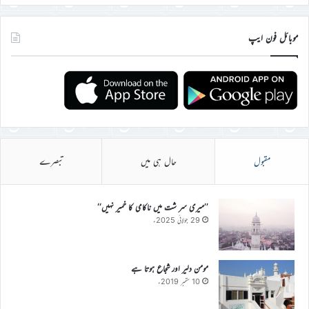
موبائل فون ایپ
مقبول
حال ہی میں
تبصرے
’’میری سر شت میں ناکامی کا خمیر نہیں‘‘
29 جولائی 2025ء
مومن دلیر اور شجاع ہوتا ہے
10 ستمبر 2019ء