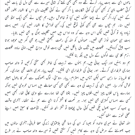
ماموں امی سے بہت پیار کرتے تھے وہ کبھی کبھی کہتے کہ شافی میرے سے بھی دل کی بات نہیں
کرتی مطلب یہی کہ کبھی کسی کی کوئی شکایت یا اگر کسی نے کوئی تکلیف دی اس کا اظہار بطور شکوہ
کے نہیں کیا۔اگر کسی نے اچھا سلوک نہیں کیا تو خاموش رہیں۔ہم بچوں نے کبھی ایک لفظ بھی
نہیں سنا۔ ہم بچوں سے بھی کبھی کوئی توقع نہیں کی۔کسی خواہش کا اظہار نہیں کیا۔ ہمیں بہت
زیادہ یاد تو کرتی تھیں لیکن اس وجہ سے کہ وہ اداس ہیں ہمیں تکلیف ہوگی یہ بھی نہیں بتایا۔
بہت ہی مہمان نواز بھی تھیں۔ مہمانوں کو اللہ کی رحمت سمجھتی تھیں۔جو بھی گھر میں موجود ہوتا
سب پیش کردیتیں۔ طبیعت میں تنگ دلی بالکل نہیں تھی،بہت خوش مزاج تھیں۔اپنی سادہ طبیعت
،نرم کلا می سے لوگوں کے دل میں جگہ بنا لیتیں۔
ہم دو بہنیں اور ایک بھائی ہیں۔ہم بہنوں سے تربیت کی خاطر کبھی سختی کرتیں تو والد صاحب
ہماری طرفداری کرتے۔ اور بھائی کی طرفداری امی لیتیں۔ عجیب پیار بھری جنت تھی ہماری۔ گھر
کا غریبانہ سا رہن سہن لیکن آپس میں احترام، پیار ،دوستی، نوک جھونک سے گھر کا ماحول ہمیشہ
خوش گوار رہا۔ ہمیں امی کی تربیت کی وجہ سے کبھی بھی کسی معاملے میں احساس محرومی نہیں ہواکہ
ہمارے پاس فلاں چیز نہیں،فلاں چیز نہیں۔ جتنا بھی تھا ہمارے لیے وہی کافی تھا۔ کبھی ہمیں
کسی سے احساس کمتری بھی نہیں ہوا۔ ہر نعمت کا شکر کرنا امی سے ہم نے سیکھا۔ آخری وقت
پہ جب کہ سب بھول چکی تھیں کوئی حال پوچھتا تو شکر الحمد للہ کہتیں۔ قناعت کا سبق ہمیں اپنے
عملی نمونہ سے سکھا گئیں۔
اللہ تعالیٰ نے میری والدہ کو جیسا کہ ان کی دعا تھی بلامحتاجی زندگی عطا فرمائی۔آخری سالوں میں
جب بھولنے کے مرض کی وجہ سے کام نہیں کر سکتی تھیں تو میرے والد صاحب نے ہر طرح