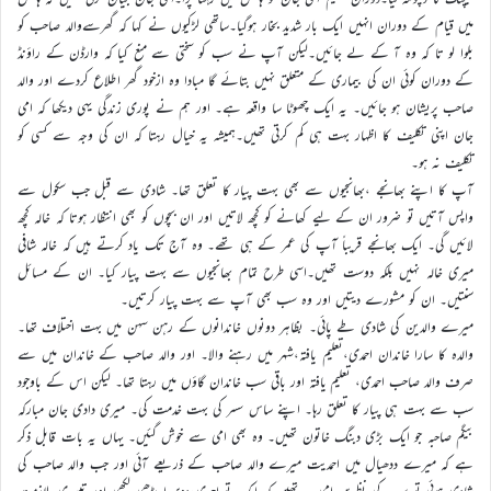
میں قیام کے دوران انہیں ایک بار شدید بخار ہوگیا۔ساتھی لڑکیوں نے کہا کہ گھرسےوالد صاحب کو
بلوا لو تا کہ وہ آ کے لے جائیں۔لیکن آپ نے سب کو سختی سے منع کیا کہ وارڈن کے راؤنڈ
کے دوران کوئی ان کی بیماری کے متعلق نہیں بتائے گا مبادا وہ ازخود گھر اطلاع کردے اور والد
صاحب پریشان ہو جائیں۔ یہ ایک چھوٹا سا واقعہ ہے۔ اور ہم نے پوری زندگی یہی دیکھا کہ امی
جان اپنی تکلیف کا اظہار بہت ہی کم کرتی تھیں۔ہمیشہ یہ خیال رہتا کہ ان کی وجہ سے کسی کو
تکلیف نہ ہو۔
آپ کا اپنے بھانجے ،بھانجیوں سے بھی بہت پیار کا تعلق تھا۔ شادی سے قبل جب سکول سے
واپس آتیں تو ضرور ان کے لیے کھانے کو کچھ لاتیں اور ان بچوں کو بھی انتظار ہوتا کہ خالہ کچھ
لائیں گی۔ ایک بھانجے قریباً آپ کی عمر کے ہی تھے۔ وہ آج تک یاد کرتے ہیں کہ خالہ شافی
میری خالہ نہیں بلکہ دوست تھیں۔اسی طرح تمام بھانجیوں سے بہت پیار کیا۔ ان کے مسائل
سنتیں۔ ان کو مشورے دیتیں اور وہ سب بھی آپ سے بہت پیار کرتیں۔
میرے والدین کی شادی طے پائی۔ بظاہر دونوں خاندانوں کے رہن سہن میں بہت اختلاف تھا۔
والدہ کا سارا خاندان احمدی،تعلیم یافتہ،شہر میں رہنے والا۔ اور والد صاحب کے خاندان میں سے
صرف والد صاحب احمدی، تعلیم یافتہ اور باقی سب خاندان گاؤں میں رہتا تھا۔ لیکن اس کے باوجود
سب سے بہت ہی پیار کا تعلق رہا۔ اپنے ساس سسر کی بہت خدمت کی۔ میری دادی جان مبارکہ
بیگم صاحبہ جو ایک بڑی دبنگ خاتون تھیں۔ وہ بھی امی سے خوش گئیں۔ یہاں یہ بات قابل ذکر
ہے کہ میرے ددھیال میں احمدیت میرے والد صاحب کے ذریعے آئی اور جب والد صاحب کی
شادی ہوئی تو سب کی نظریں امی پہ تھیں کہ ایک تو احمدی،دوسرا پڑھی لکھی اور تیسری ملازمت