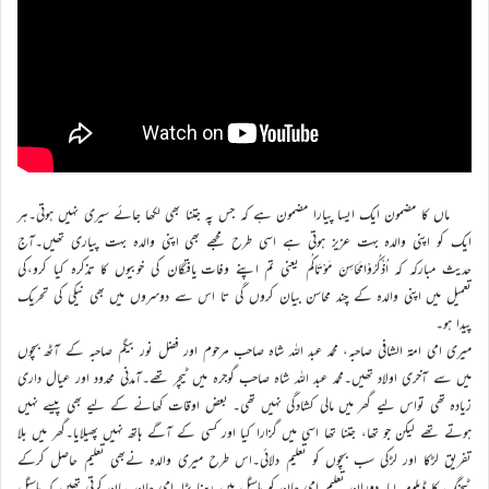
ماں کا مضمون ایک ایسا پیارا مضمون ہے کہ جس پہ جتنا بھی لکھا جائے سیری نہیں ہوتی۔ہر
ایک کو اپنی والدہ بہت عزیز ہوتی ہے اسی طرح مجھے بھی اپنی والدہ بہت پیاری تھیں۔آج
حدیث مبارکہ کہ اُذْکُرُوْامَحَاسِنَ مَوْتَاکُم یعنی تم اپنے وفات یافتگان کی خوبیوں کا تذکرہ کیا کرو،کی
تعمیل میں اپنی والدہ کے چند محاسن بیان کروں گی تا اس سے دوسروں میں بھی نیکی کی تحریک
پیدا ہو۔
میری امی امۃ الشافی صاحبہ، محمد عبد اللہ شاہ صاحب مرحوم اور فضل نور بیگم صاحبہ کے آٹھ بچوں
میں سے آخری اولاد تھیں۔محمد عبد اللہ شاہ صاحب گوجرہ میں ٹیچر تھے۔آمدنی محدود اور عیال داری
زیادہ تھی تواس لیے گھر میں مالی کشادگی نہیں تھی۔ بعض اوقات کھانے کے لیے بھی پیسے نہیں
ہوتے تھے لیکن جو تھا، جتنا تھا اسی میں گزارا کیا اور کسی کے آگے ہاتھ نہیں پھیلایا۔گھر میں بلا
تفریق لڑکا اور لڑکی سب بچوں کو تعلیم دلائی۔اس طرح میری والدہ نےبھی تعلیم حاصل کرکے
ٹیچنگ کا ڈپلومہ لیا۔دوران تعلیم امی جان کو ہاسٹل میں رہنا پڑا۔امی جان بیان کرتی تھیں کہ ہاسٹل