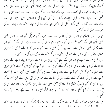
کرنے والی، کہ جانے ان کا سلوک اپنے سسرال سے کیسا ہوگا؟ لیکن امی جان نے اپنی نرم،
عاجزانہ،پیار و محبت والی طبیعت سے سب کے خدشات دُور کردیے اور سب سے بہت ہی پیار کا
تعلق رکھا۔ ہمیشہ عاجزانہ طریق اپنائے رکھا۔ اپنی کسی بھی بڑائی کا احساس نہیں۔ ہمیشہ ان سب
کے ساتھ بے تکلفانہ تعلق رکھا۔ گھل مل جاتیں،ان کے مسائل سنتیںاور مشورے دیتیںاور مدد کی
ضرورت ہوتی تو مدد کرتیں۔
میری دونوں پھوپھیوںکی شادی امی کی شادی سے بہت عرصہ قبل ہو چکی تھی اور وہ احمدی نہیں
تھیں لیکن امی کے حسن سلوک،ان کی عاجزی ،نرم مزاجی کی وجہ سے باوجود اس کے کہ امی ان
سے چھوٹی تھیں وہ امی سے بہت پیار کرتی تھیں۔ جب بھی ہماری پھوپھو ملنے آتیں تو بہترین
مہمان نوازی کرتیں۔ ان کے مسائل سنتیں۔ ان کو مشورے دیتیں،ان کی مدد کرتیں۔
اسی طرح میرے سب چچا اور ان کے بچے بھی میری امی کو بہت احترام و پیار دیتے تھے۔بڑی
بہو ہونے کی وجہ سے خاندان کو جوڑ کر رکھنے کی جو ذمہ داری آپ کی تھی اس کو بہت احسن طریق
سے نبھایا۔ کسی کو کبھی بھی آپ کے ساتھ بات کرنے میں کوئی جھجک نہیں تھی۔ سب بلا تکلف
آپ سے دل کی بات کہہ سکتے تھے۔ امی کی وفات کے بعد میری چچی جان نے بھی یہی کہا کہ
ان کا امی کا کبھی دیورانی جٹھانی والا روایتی تعلق نہیں تھا۔ بلکہ بڑی ،چھوٹی بہن والا تھا۔ میری
چچی امی جان کو آپا کہتیں۔ اور امی خود بھی یہ پسند کرتی تھیں کہ ان کے بچے انہیں بڑی امی
کہیں۔
میرے والدین تدریس کے شعبہ سے منسلک تھے۔ امی جان کی زندگی اس لحاظ سے بہت سخت