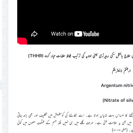
 علاج بالمثل ‘‘کی ریپرٹری یعنی ادویہ کی ترتیب بلحاظ علامات تیار کردہ THHRI)
ارجنٹم نائیٹریکم
Argentum nitr
کنے کا احساس بہت نمایاں ہوتا ہے۔ اسے نکالنے کی کوشش میں تکلیف اور بھی بڑھ جاتی
ڈ میں بھی یہ علامت ملتی ہے۔ صرف گلے میں ہی نہیں بلکہ جسم کے مختلف حصوں میں کوئی
فحہ۸۰-۸۱)