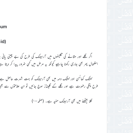
bum
(Arsenious Acid)
اگر گلے اور مثانے کی تکلیفوں میں آرسینک کی طرح کی بے چینی پائی
استعمال پھر بھی جاری رکھنا چاہیے کیونکہ یہ مرض میں کمی ضرور پیدا کر دیتا ہ
خشک کھانسی اور خشک دمہ میں بھی آرسینک کو بہت شہرت حاصل ہے۔ن
طرح پتلی رطوبت بہے اور گلے کے گلینڈز سوج جائیں تو ان علامتوں سے بھی آ
گلا بیٹھنے میں بھی آرسینک مفید ہے۔ (صفحہ۱۰۰)