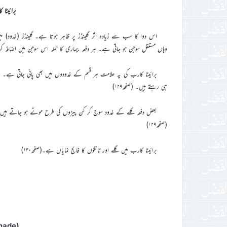
برائیٹا کارب b
اس دوا کا سب سے زیادہ اثر گلینڈز پر ظاہر ہوتا ہے۔ گلینڈز (غدود) 
وہاں مستقل سوجن ہو جاتی ہے۔ ہر دفعہ بیماری کا حملہ اس سوجن میں اضافہ کردیتا ہ
برائیٹا کارب کی یہ علامت ہر قسم کے غدودوں میں بھی پائی جاتی ہے۔ گ
ہی رہتے ہیں۔ (صفحہ۱۲۹)
بعض دفعہ گلے کے غدود سوج کر کن پیڑوں کی طرح موٹے ہو جاتے ہیں ا
(صفحہ۱۲۹)
برائیٹا کارب میں گلے اور ٹانگوں کا فالج نمایاں ہے۔(صفحہ۱۳۰)
a
(Deadly Night Shade)