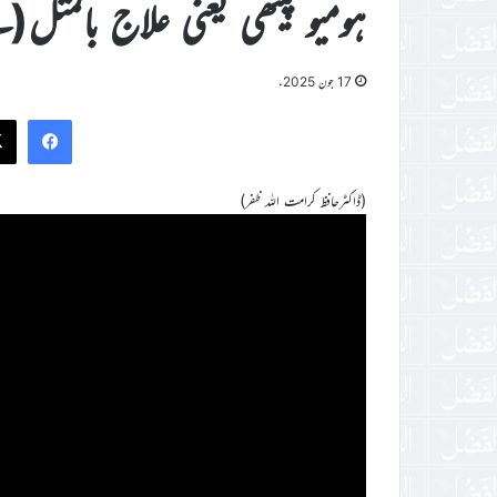
ہومیو پیتھی یعنی علاج بالمثل(گلے کے
17 جون 2025ء
ook
(ڈاکٹرحافظ کرامت اللہ ظفر)