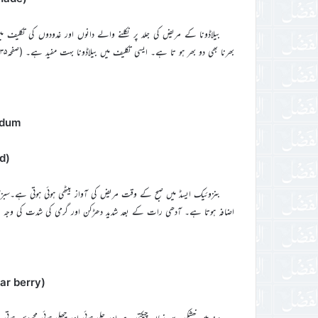
بیلاڈونا کے مریض کی جلد پر نکلنے والے دانوں اور غدودوں کی تکلی
بھرنا بھی دو بھر ہو تا ہے۔ ایسی تکلیف میں بیلاڈونا بہت مفید ہے۔ (صفحہ۱۳۵-۱۳۶)
idum
(Benzoic Acid)
بنزوئیک ایسڈ میں صبح کے وقت مریض کی آواز بیٹھی ہوئی ہوتی ہے۔سب
اضافہ ہوتا ہے۔ آدھی رات کے بعد شدید دھڑکن اور گرمی کی شدت کی وجہ سے 
ar berry)
منہ میں خشکی سے زبان چپکتی ہے اور جلی ہوئی اور چھلی ہوئی محسوس ہوتی ہ