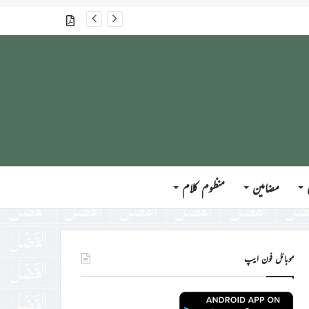
گذشتہ شمارے
مضامین
منظوم کلام
موبائل فون ایپ