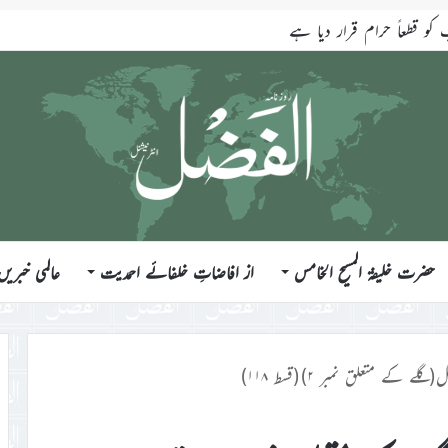
قطعاً حرام قرار دیا ہے
حضرت خلیفۃ المسیح الخامس
از افاضاتِ خلفائے احمدیت
عالمی خبریں
ے کے متعلق نمبر ۲)(قسط ۱۱۸)