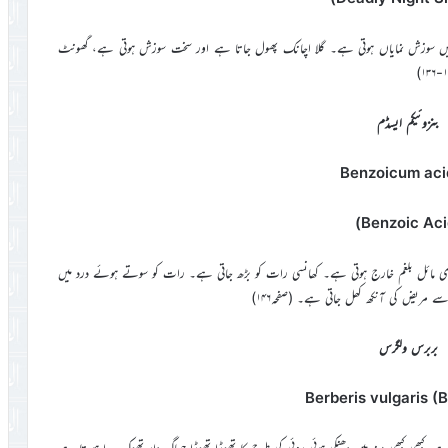
ف میں سوزش نمایاں ہوتی ہے۔ گلا اچانک پھول جاتا ہے اور سخت سوزش ہوتی ہے، گھونٹ
بنزوئیکم ایسڈم
Benzoicum ac
زی مائل بلغم خارج ہوتی ہے۔ کھانسی رات کو بڑھ جاتی ہے۔ رات کو سوتے ہوئے درد میں
مریض کی آنکھ کھل جاتی ہے۔ (صفحہ۱۴۶)
بربرس ولگرس
Berberis vulgaris (B
ے۔کبھی کبھی منہ میں دھنکی ہوئی روئی کی طرح کا تھوڑا تھوڑا جھاگ دار تھوک پیدا ہو تا ہے