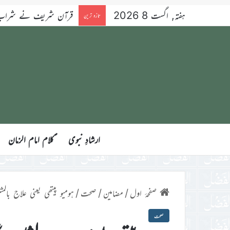
ہفتہ, اگست 8 2026
قرآن شریف نے شراب کو 
تازہ ترین
ارشادِ نبوی
ؑکلام امام الزمان
صفحۂ اول
/
مضامین
/
صحت
/
ہومیو پیتھی یعنی علاج بالمثل(گل
صحت