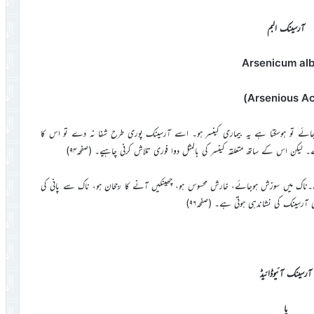
آرسینک البم
Arsenicum al
 جائے تو ہوسکتا ہے یہ بیماری کینسر ہو۔ اسے آرسینک پوری طرح شفا نہ دے تو اس کا
ے۔ لیکن اس کے ساتھ متعلقہ کینسر کی بالمثل دوا فوری تلاش کرنی چاہیے۔ (صفحہ۹۴)
اک میں سوزش ہوجائے، خارش محسوس ہو، چھینکیں آنے کا رجحان ہو، ناک سے پانی کی
رسینک کی نشاندہی ہوتی ہے۔ (صفحہ۹۶)
آرسینک آئیوڈائیڈ
یا