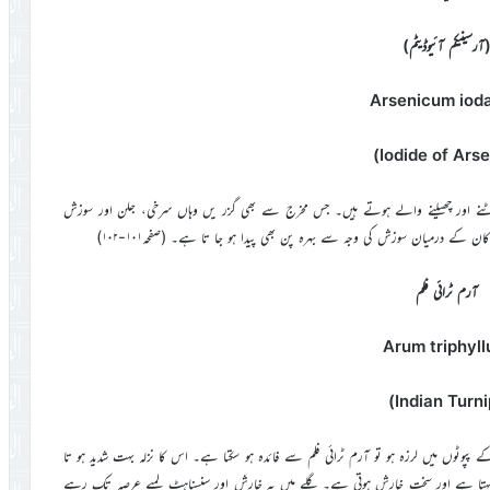
آرسینیکم آئیوڈیٹم)
Arsenicum iod
ٹنے اور چھیلنے والے ہوتے ہیں۔ جس مخرج سے بھی گزر یں وہاں سرخی، جلن اور سوزش
ن کے درمیان سوزش کی وجہ سے بہرہ پن بھی پیدا ہو جا تا ہے۔ (صفحہ۱۰۱-۱۰۲)
آرم ٹرائی فلم
Arum triphyl
ے پپوٹوں میں لرزہ ہو تو آرم ٹرائی فلم سے فائدہ ہو سکتا ہے۔ اس کا نزلہ بہت شدید ہو تا
ی بہتا ہے اور سخت خارش ہوتی ہے۔ گلے میں یہ خارش اور سنسناہٹ لمبے عرصہ تک رہے