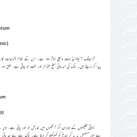
(
atum
(Iodide of Arsenic)
آرسینک آئیوڈائیڈ بہت وسیع الاثر دوا ہے۔ اس کے تمام اخراجات کا
پیدا کر دیتے ہیں۔ ناک کی اندرونی سطح متورم اور سخت ہو جاتی ہے، حلق اور کا
lum
(Indian Turnip)
نزلاتی تکلیفوں کے دوران اگر آنکھوں میں خارش ہو اور پانی بہے، اوپر ک
ہے اور مسلسل بہ بہ کر دماغ کو کھوکھلا کر دیتا ہے۔ ناک سے بے حد پان