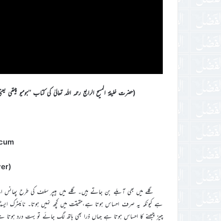
(حضرت خلیفۃ المسیح الرابع رحمہ اللہ تعالیٰ کی کتاب ’’ہومیو پیتھی یعنی
icum
(Nitrate of silver)
گلے میں بھی آبلے بن جاتے ہیں۔ گلے میں ہیپر سلف کی طرح پھانس اٹ
ہے کیونکہ یہ صرف احساس ہوتا ہے،حقیقت میں کچھ نہیں ہوتا۔ نائیٹرک ایس
چیز چبھنے کا احساس ہوتا ہے جہاں ذرا بھی ہاتھ لگ جائے تو بہت درد ہوتا ہے۔ (ص