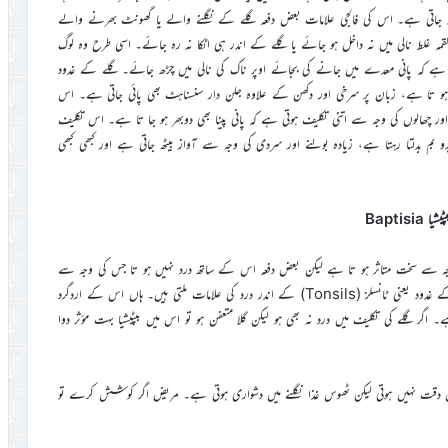
 ہو جاتی ہے۔ اس کی فالجی علامات بعض دفعہ گلے کے نگلنے والے یا گھونٹ بھرنے والے
مہ غلط نالی میں نہ داخل ہو جائے یا گلے کے اندر ہی اٹکا نہ رہ جائے۔ اسی طرح وہ لوگ
ہ ہے کہ پانی معدے میں جانے کی بجائے اوپر ناک کی نالی میں چڑھ جائے۔ گلے کے غدود
 ہو تا ہے، زبان پر سرخی اور دکھن کے علاوہ جلن دار سنسناہٹ بھی پائی جاتی ہے۔ اس
 جاتا ہے۔ منہ میں زخموں اور چھالوں کی وجہ سے اتنی تکلیف ہوتی ہے کہ پانی پینا بھی دوبھر ہو جا تا ہے۔ اس تکلیف
و بم بدلتا رہتا ہے، زیادہ بولنے اور سردی کی وجہ سے آواز بیٹھ جاتی ہے اور کبھی کبھی
ٹیشیا Baptisia
ی وجہ سے سخت متاثر ہو تا ہے لیکن بعض دفعہ اس کے ساتھ درد نہیں ہو تا جس کی وجہ سے
مریض کو گلے کی بیماری کی خطرناک صورت کا احساس نہیں ہوتا لیکن گلے کے غدود یعنی ٹانسلز (Tonsils) کے اندر درد کی علامات ملتی ہیں۔ ہاں اس کے اردگرد
 اگر گلے کی تکلیف میں درد نہ بھی ہو لیکن گلا متعفن ہو تو اس میں بپٹیشیا بہت مؤثر دوا
ے میں دقت نہیں ہوتی لیکن ٹھوس غذا نگلنے میں دشواری ہوتی ہے۔ مریض اگر کوشش کرے تو