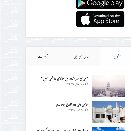
مقبول
حال ہی میں
تبصرے
’’میری سر شت میں ناکامی کا خمیر نہیں‘‘
29 جولائی 2025ء
مومن دلیر اور شجاع ہوتا ہے
10 ستمبر 2019ء
Mendig سے جلسہ سالانہ جرمنی کی تیاری