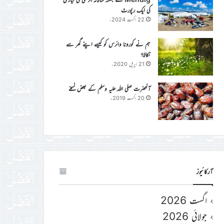
کی ایک رپورٹ
22 اگست 2024ء
ہم نے کورونا وائرس کو کیسے اپنے گھر سے
نکالا؟
21 اپریل 2020ء
آنحضرت صلی اللہ علیہ وسلم کے بعض نسخے
20 اگست 2019ء
آرکائیوز
اگست 2026
جولائی 2026