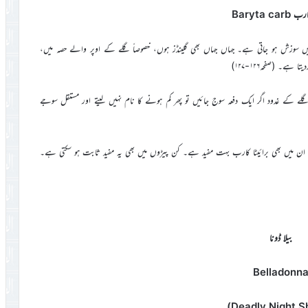
Baryta car
میں سوزش ہو جاتی ہے۔ جہاں جہاں بھی گلینڈز ہوں، خصوصاً گلے کے اوپر والے حصہ میں،
ے۔ (صفحہ۱۲۶-۱۲۷)
لے کے غدود اگر ایک دفعہ سوج جائیں تو پھر کم ہونے کا نام نہیں لیتے اور مستقل سوجے
ن میں بھی برائیٹا کارب بہت مفید ہے۔ کن پیڑوں میں بھی یہ مفید ثابت ہو سکتی ہے۔
بیلا ڈونا
Belladonn