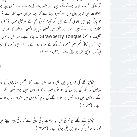
تو فالجی اثرات ظاہر ہونے لگتے ہیں اور سنسناہٹ کی بجائے بے حسی پیدا
عضلات میں ظاہر ہوتی ہیں اور خطرہ رہتا ہے کہ ایسا مریض جب لقمہ لے تو لق
جو پانی پینے میں جلدی کرتے ہیں اگر آرم ٹرائی فلم کے مریض ہوں تو خطر
متورم ہو جاتے ہیں۔ منہ اور حلق میں گھٹن ،کچاپن دکھن اورجلن کا احساس
تکلیف کو عموماً Strawberry Tongue کہا
میں آرم ٹرائی فلم غیر معمولی اثر دکھانے والی دوا ہے۔ اس میں آواز کا زیر
اچانک اونچی بھی ہو جاتی ہے۔ (صفحہ۱۰۷-۱۰۸)
بپ
بپٹیشیا گلے کی خرابیوں میں بھی بہت مفید ہے۔ گلا متعفن بیماریوں ک
کے ریشوں میں درد نہیں ہو تا جو گلے کی عام خرابیوں میں ضرور پایا جاتا ہے۔
ہے۔ (صفحہ۱۲۱)
بپٹیشیا کے گلے کی خرابی میں یہ علامت پائی جاتی ہے کہ مائع چیز پین
خوراک سانس کی نالی میں چلی جاتی ہے۔ (صفحہ۱۲۴)