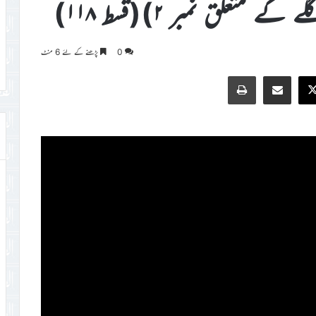
 متعلق نمبر ۲)(قسط ۱۱۸)
0
پڑھنے کے لئے 6 منٹ
Print
Share via Email
Faceb
X