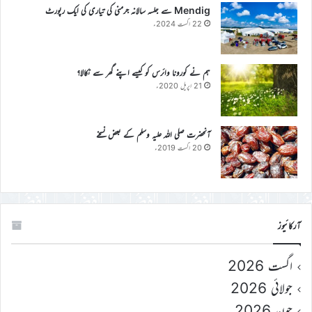
Mendig سے جلسہ سالانہ جرمنی کی تیاری کی ایک رپورٹ
22 اگست 2024ء
ہم نے کورونا وائرس کو کیسے اپنے گھر سے نکالا؟
21 اپریل 2020ء
آنحضرت صلی اللہ علیہ وسلم کے بعض نسخے
20 اگست 2019ء
آرکائیوز
اگست 2026
جولائی 2026
جون 2026