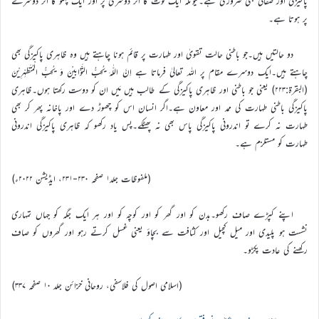
پاکیزگی اور صفائی بھی ضروری ہے۔کیونکہ ایک قوت کا اثر دوسری پر اور ایک پہلو کا اثر دوسرے
پر ہوتا ہے۔
دو حالتیں ہیں۔جو باطنی حالت تقویٰ اور طہارت پر قائم ہونا چاہتے ہیں وہ ظاہری پاکیزگی بھی
چاہتے ہیں۔ایک دوسرے مقام پر اللہ تعالیٰ فرماتا ہے اِنَّ اللّٰهَ يُحِبُّ التَّوَّابِيْنَ وَ يُحِبُّ الْمُتَطَهِّرِيْنَ
(البقرۃ:۲۲۳) یعنی جو باطنی اور ظاہری پاکیزگی کے طالب ہیں مَیں ان کو دوست رکھتا ہوں۔ظاہری
پاکیزگی باطنی طہارت کی ممد اور معاون ہے۔اگر انسان اس کو چھوڑ دے اور پاخانہ پھر کر بھی
طہارت نہ کرے تو اندرونی پاکیزگی پاس بھی نہ پھٹکے۔پس یاد رکھو کہ ظاہری پاکیزگی اندرونی
طہارت کو مستلزم ہے۔
(ملفوظات جلد۱ صفحہ ۲۳۰-۲۳۱، ایڈیشن ۲۰۲۲ء)
اپنے کپڑے صاف رکھو۔بدن کو اور گھر کو اور کوچہ کو اور ہر ایک جگہ کو جہاں تمہاری
نشست ہو پلیدی اور میل کچیل اور کثافت سے بچاؤ یعنی غسل کرتے رہو اور گھروں کو صاف
رکھنے کی عادت پکڑو۔
(اسلامی اصول کی فلاسفی، روحانی خزائن جلد ۱۰ صفحہ ۳۳۷)