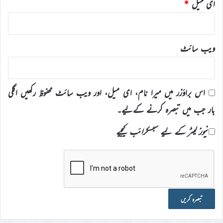
ای میل
*
ویب‌ سائٹ
اس براؤزر میں میرا نام، ای میل، اور ویب سائٹ محفوظ رکھیں اگلی
بار جب میں تبصرہ کرنے کےلیے۔
نیوز لیٹر کے لیے سبسکرائب کیجیے