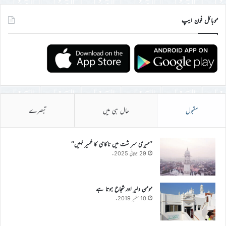
موبائل فون ایپ
مقبول
حال ہی میں
تبصرے
’’میری سر شت میں ناکامی کا خمیر نہیں‘‘
29 جولائی 2025ء
مومن دلیر اور شجاع ہوتا ہے
10 ستمبر 2019ء