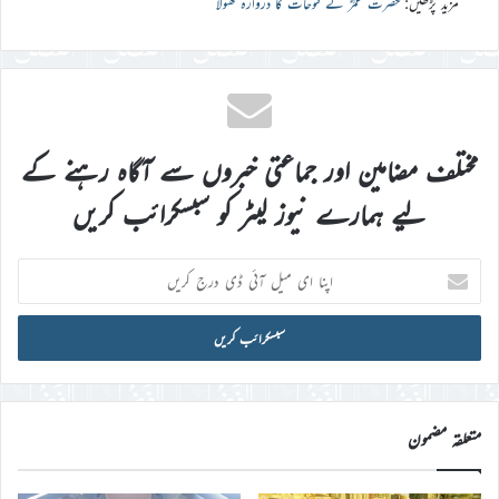
مزید پڑھیں:
حضرت عمرؓ نے فتوحات کا دروازہ کھولا
مختلف مضامین اور جماعتی خبروں سے آگاہ رہنے کے
لیے ہمارے نیوز لیٹر کو سبسکرائب کریں
اپنا
ای
میل
آئی
ڈی
درج
کریں
متعلقہ مضمون