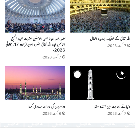
اللہ تعالیٰ کے نزدیک پسندیدہ اعمال
خطبہ جمعہ سیّدنا امیر المومنین حضرت خلیفۃ المسیح
الخامس ایّدہ اللہ تعالیٰ بنصرہ العزیز فرمودہ 17؍جولائی
7 اگست 2026ء
2026ء
7 اگست 2026ء
دنیائے احمدیت میں آئندہ ہفتہ
دوسروں کی مدد اور ہمدردی کرنا
7 اگست 2026ء
6 اگست 2026ء