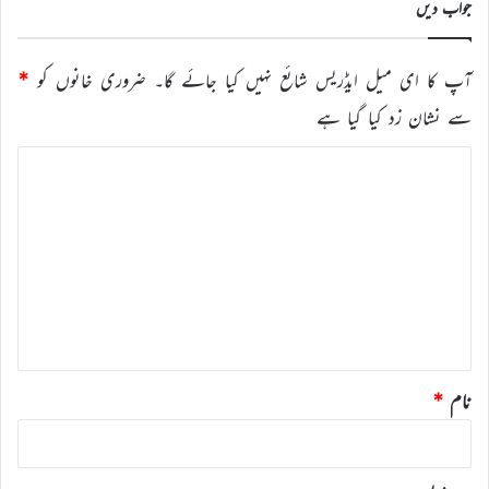
جواب دیں
آپ کا ای میل ایڈریس شائع نہیں کیا جائے گا۔
ضروری خانوں کو
*
سے نشان زد کیا گیا ہے
ت
ب
ص
ر
ہ
*
نام
*