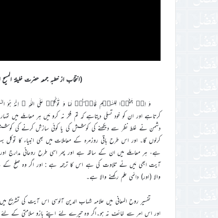
(انتخاب از خطبہ جمعہ حضرت خلیفۃ المسیح الخامس اید
کرتاہے اور ان کو خود تسلی دیتاہے کہ تم فکر نہ کرو مَیں ہر معاملے میں تمہار
دشمن نے غلط نظر سے دیکھنے کی کوشش کی یا کوئی سازش کرنے کی کوشش کی تو
کرلوں گا۔ اور اس طرح باقی روزمرہ کے معاملات میں بھی انبیاء کا توکل بہ
ہے، ہر معاملے میں ان کے ساتھ ہے اور پھر اسی طرح روحانی مدارج اور 
آیت ابھی مَیں نے تلاوت کی ہے اس کا ترجمہ ہے : اور اگر وہ صلح کے لئے 
والا (اور) دائمی علم رکھنے والا ہے۔
تفسیر روح المعانی میں علامہ شہاب الدین آلوسی اس آیت کی تشریح میں لکھتے ہ
اور اس امر سے خائف نہ ہو۔اگر وہ تیرے لئے اپنے بازو سلامتی کے لئے جھکا