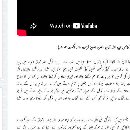
ہ اللہ تعالیٰ بنصرہ العزیز فرمودہ ۱۵؍اگست ۲۰۰۳ء)
وَ اِنۡ جَنَحُوۡا لِلسَّلۡمِ فَاجۡنَحۡ لَہَا وَ تَوَکَّلۡ عَلَی اللّٰہِ ؕ اِنَّہٗ ہُوَ السَّمِیۡعُ الۡعَلِیۡمُ (الانفال: ۶۲) دنیا میں سب سے زیادہ توکل اللہ تعالیٰ انبیاء میں پیدا
ے ساتھ ہوں۔ کوئی دشمن تمہیں کوئی تکلیف نہیں پہنچا سکتا۔مَیں سننے اور دیکھنے والاہوں اگر
 مَیں جو ہر بات کا علم رکھنے والا اور تیری دعاؤں کو سننے والاہو ں خوداس کا علاج
ت بڑھا ہوا ہوتاہے کیونکہ وہ اس یقین پر قائم ہوتے ہیں کہ خدا ہر قدم پر ان کے ساتھ
مقام کے لحاظ سے توکل کے معیار آگے مومنین میں قائم ہو تے چلے جاتے ہیں تو جو
جُھک جائیں تو تُو بھی اُس کے لئے جُھک جا اور اللہ پر توکل کر۔ یقیناً وہی بہت سننے
یں کہ’’ وَتَوَکَّلْ عَلَی اللّٰہِ سے یہ مرادہے کہ اپنا معاملہ اللہ سبحانہ وتعالیٰ کے سپردکردے
ئیں تو کہیں ایسا نہ ہو کہ ان کے بازو مکراور سازشوں سے لپٹے ہوئے ہوں ۔ اِنَّہٗ سے