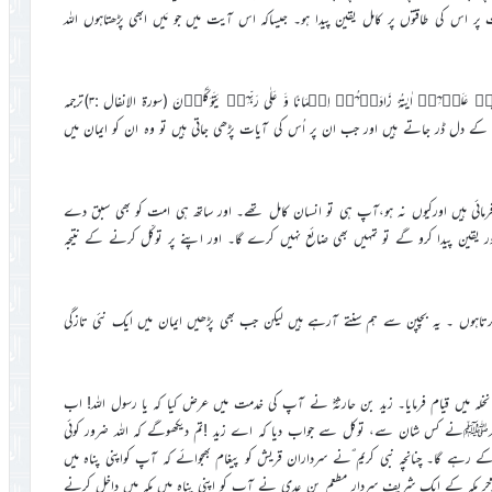
ر اس کی طاقتوں پر کامل یقین پیدا ہو۔ جیساکہ اس آیت میں جو مَیں ابھی پڑھتاہوں اللہ
اِنَّمَا الۡمُؤۡمِنُوۡنَ الَّذِیۡنَ اِذَا ذُکِرَ اللّٰہُ وَجِلَتۡ قُلُوۡبُہُمۡ وَ اِذَا تُلِیَتۡ عَلَیۡہِمۡ اٰیٰتُہٗ زَادَتۡہُمۡ اِیۡمَانًا وَّ عَلٰی رَبِّہِمۡ یَتَوَکَّلُوۡنَ (سورۃ الانفال :۳)ترجمہ
 کے دل ڈر جاتے ہیں اور جب ان پر اُس کی آیات پڑھی جاتی ہیں تو وہ ان کو ایمان میں
رمائی ہیں اورکیوں نہ ہو،آپ ہی تو انسان کامل تھے۔ اور ساتھ ہی امت کو بھی سبق دے
یقین پیدا کرو گے تو تمہیں بھی ضائع نہیں کرے گا۔ اور اپنے پر توکّل کرنے کے نتیجہ
وں ۔ یہ بچپن سے ہم سنتے آرہے ہیں لیکن جب بھی پڑھیں ایمان میں ایک نئی تازگی
لہ میں قیام فرمایا۔ زید بن حارثہؓ نے آپ کی خدمت میں عرض کیا کہ یا رسول اللہ! اب
اللہﷺنے کس شان سے، توکل سے جواب دیا کہ اے زید !تم دیکھوگے کہ اللہ ضرور کوئی
 رہے گا۔ چنانچہ نبی کریم ؐنے سرداران قریش کو پیغام بھجوائے کہ آپ کواپنی پناہ میں
لآخر مکہ کے ایک شریف سردار مطعم بن عدی نے آپ کو اپنی پناہ میں مکہ میں داخل کرنے