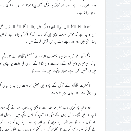
بہت ضرورت ہے۔اور اللہ تعالیٰ پر توکّل تبھی پیدا ہوتاہے جب خدا کی ذات پ
تعالیٰ فرماتاہے۔
اس کا یہ ہے کہ مومن صرف وہی ہیں کہ جب اللہ کا ذکر کیا جاتا ہے تو ان
بڑھا دیتی ہیں اور وہ اپنے ربّ پر ہی توکل کرتے ہیں ۔
توکّل کی اعلیٰ ترین مثالیں توحضرت اقدس محمد مصطفیٰﷺ نے ہی رقم ف
دیا کہ میری پیروی کرو گے، خداسے دل لگاؤ گے، اس کی ذات پر ایمان اور 
میں وہ تمہیں بھی اپنے حصار عافیت میں لے لے گا۔
آنحضرت ﷺ کے توکل کے بارہ میں بعض احادیث میں یہاں بیان کرتاہ
پیدا ہوتی ہے اور ایمان مزید بڑھتاہے۔
وہ واقعہ یاد کریں جب سفر طائف سے واپسی پر رسول اللہ نے کچھ روز نخ
آپ مکہ میں کیسے داخل ہوں گے جبکہ وہ آپ کو نکال چکے ہیں ۔ رسول 
راہ نکال دے گا اور اللہ اپنے دین کا مدد گارہے۔وہ اپنے نبی کو غالب کرکے
لے کر مکہ میں داخل کرنے کا انتظام کریں ۔ کئی سرداروں نے انکار کردیا با