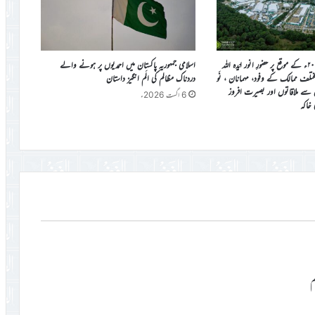
جلسہ سالانہ برطانیہ ۲۰۲۶ء کے موقع پر حضورِ انور ایّدہ الله
اسلامی جمہوریہ پاکستان میں احمدیوں پر ہونے والے
ی مختلف ممالک کے وفود، مہمانان ، نَو
دردناک مظالم کی الَم انگیز داستان
ن سے ملاقاتوں اور بصیرت افروز
6 اگست 2026ء
ی خاکہ