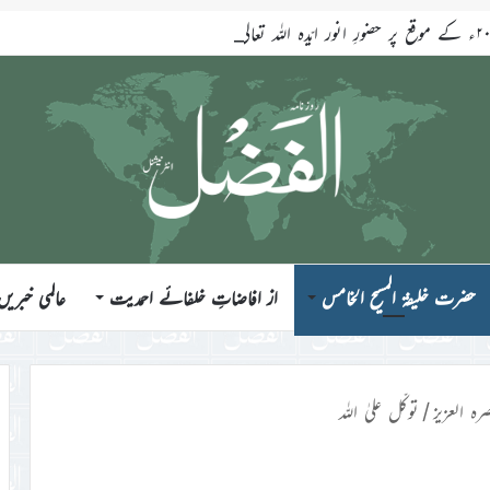
حضرت خلیفۃ المسیح الخامس
از افاضاتِ خلفائے احمدیت
عالمی خبریں
رہ العزیز
/
توکّل علیٰ اللہ