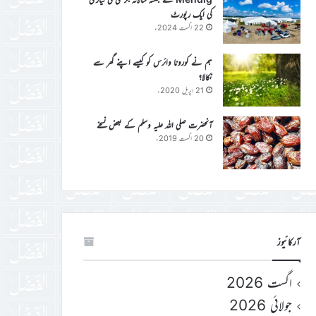
کی ایک رپورٹ
22 اگست 2024ء
ہم نے کورونا وائرس کو کیسے اپنے گھر سے
نکالا؟
21 اپریل 2020ء
آنحضرت صلی اللہ علیہ وسلم کے بعض نسخے
20 اگست 2019ء
آرکائیوز
اگست 2026
جولائی 2026