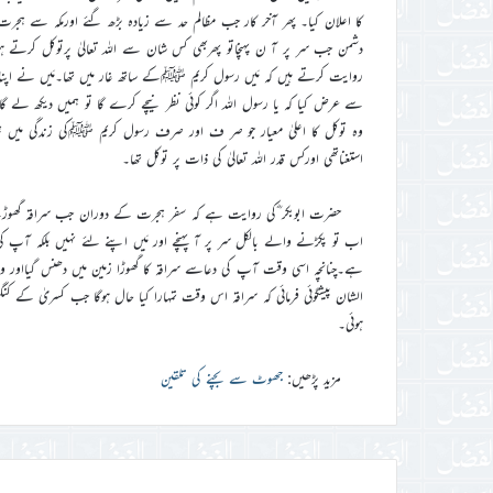
کا اعلان کیا۔ پھر آخر کار جب مظالم حد سے زیادہ بڑھ گئے اورمکہ سے ہج
دشمن جب سر پر آ ن پہنچاتو پھربھی کس شان سے اللہ تعالیٰ پرتوکل کرت
روایت کرتے ہیں کہ مَیں رسول کریم ﷺکے ساتھ غار میں تھا۔مَیں نے اپنا
سے عرض کیا کہ یا رسول اللہ اگر کوئی نظر نیچے کرے گا تو ہمیں دیکھ لے 
وہ توکل کا اعلیٰ معیار جو صر ف اور صرف رسول کریم ﷺکی زندگی میں ہم
استغناتھی اورکس قدر اللہ تعالیٰ کی ذات پر توکل تھا۔
حضرت ابوبکر ؓکی روایت ہے کہ سفر ہجرت کے دوران جب سراقہ گھوڑے 
اب تو پکڑنے والے بالکل سر پر آ پہنچے اور مَیں اپنے لئے نہیں بلکہ آپ کی خاطر 
ہے۔چنانچہ اسی وقت آپ کی دعاسے سراقہ کا گھوڑا زمین میں دھنس گیااور
الشان پیشگوئی فرمائی کہ سراقہ اس وقت تمہارا کیا حال ہوگا جب کسریٰ کے ک
ہوئی۔
مزید پڑھیں:
جھوٹ سے بچنے کی تلقین