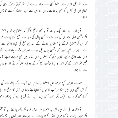
مراد اللہ جل شانہ ہے۔ ھُوَالسَّمِیْعُ سے مراد یہ ہے کہ اللہ تعالیٰ دھوکہ دہی 
۲۷)
تو یہاں اس سے ایک بات تو یہ بھی واضح ہوگئی کہ اسلام پر جو یہ اعترا
اگر دشمن اپنی کمزوری کی وجہ سے یا کسی چال کی وجہ سے صلح کرنا چاہے تو تم ب
کہ ان کو مفتوح کرکے یا مسلمان بنانے کے بعد ہی صلح کی بنیاد ڈالنی ہے بلکہ
ہے۔ پھر یہ نہیں سوچنا کہ دشمن چال چل رہاہے اوراس وقت چاہتاہے تاکہ 
اس سے واضح ہوگئی، ظاہر ہوگیا کہ مسلمان اس زمانہ میں بھی صرف اپنے 
قطع نظر اس کے کہ اس کا اپنا طاقت جمع کرکے دوبارہ حملہ کرنے کا امکان پیدا
سے ردّ ہوا۔
حضرت اقدس مسیح موعود علیہ الصلوٰۃ والسلام اس آیت کے پہلے حصے کی ت
کو بھی تبلیغ دین میں حفظ مراتب کا خیال رکھناچاہئے۔جہا ں نرمی کا موقع ہو 
کرنا بھی گناہ ہے۔ ایک جگہ اس ضمن میں آپ نے فرمایا ہے کہ باوجود ف
تو دعوت الی اللہ میں بھی یہ اصول ہر احمدی کو مدنظر رکھناچاہئے۔یہ تو م
اگر معاملہ پڑے تو کیا طریق اختیار کرنا چاہئے اور پھرمعاملہ اللہ تعالیٰ پر چھ