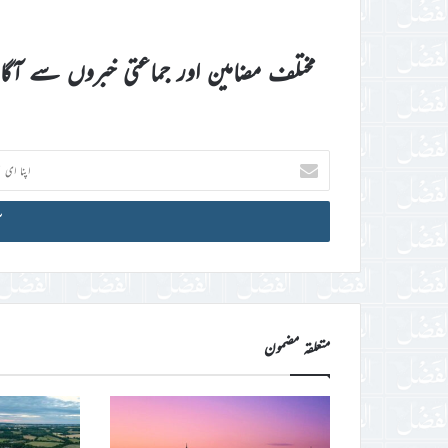
مختلف مضامین اور جماعتی خبروں سے آگ
اپنا
ای
میل
آئی
ڈی
درج
کریں
متعلقہ مضمون