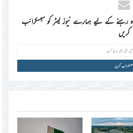
اہ رہنے کے لیے ہمارے نیوز لیٹر کو سبسکرائب
کریں