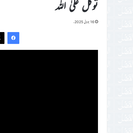
توکّل علیٰ اللہ
16 جولائی 2025ء
ook