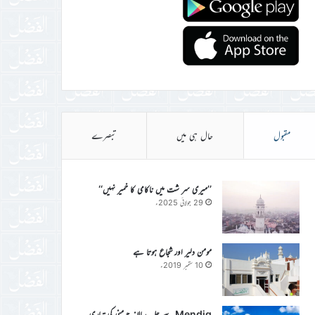
مقبول
حال ہی میں
تبصرے
’’میری سر شت میں ناکامی کا خمیر نہیں‘‘
29 جولائی 2025ء
مومن دلیر اور شجاع ہوتا ہے
10 ستمبر 2019ء
Mendig سے جلسہ سالانہ جرمنی کی تیاری