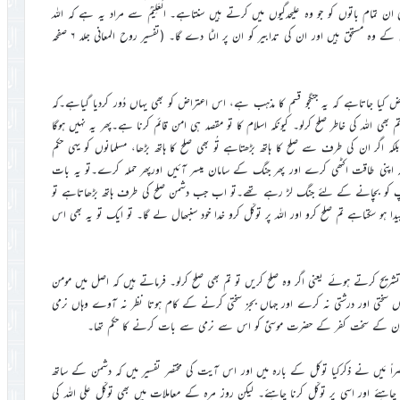
کی ان تمام باتوں کو جو وہ علیحدگیوں میں کرتے ہیں سنتاہے۔ الْعَلِیْمُ سے مراد یہ ہے کہ اللہ
تعالیٰ ان کی نیتوں کو بھی جانتاہے۔پس وہ ان سے ایسا مواخذہ کرے گا جس کے وہ مستحق ہیں اور ان کی تدابیر کو ان پر الٹا دے گا۔ (تفسیر روح المعانی جلد ۶ صفحہ
ض کیا جاتاہے کہ یہ جنگجو قسم کا مذہب ہے، اس اعتراض کو بھی یہاں دُور کردیا گیاہے۔کہ
ھی اللہ کی خاطر صلح کرلو۔ کیونکہ اسلام کا تو مقصد ہی امن قائم کرنا ہے۔پھر یہ نہیں ہوگا
 اگر ان کی طرف سے صلح کا ہاتھ بڑھتاہے تُو بھی صلح کا ہاتھ بڑھا، مسلمانوں کو یہی حکم
اپنی طاقت اکٹھی کرے اور پھر جنگ کے سامان میسر آئیں اورپھر حملہ کرے۔تو یہ بات
آپ کو بچانے کے لئے جنگ لڑ رہے تھے۔تو اب جب دشمن صلح کی طرف ہاتھ بڑھاتاہے تو
 ہو سکتاہے تم صلح کرو اور اللہ پر توکّل کرو خدا خود سنبھال لے گا۔ تو ایک تو یہ بھی اس
شریح کرتے ہوئے یعنی اگر وہ صلح کریں تو تم بھی صلح کرلو۔ فرماتے ہیں کہ اصل میں مومن
وہاں سختی اور درشتی نہ کرے اور جہاں بجز سختی کرنے کے کام ہوتا نظر نہ آوے وہاں نرمی
رعون کے سخت کفر کے حضرت موسیٰؑ کو اس سے نرمی سے بات کرنے کا حکم تھا۔
ختصراً مَیں نے ذکرکیا توکل کے بارہ میں اور اس آیت کی مختصر تفسیر میں کہ دشمن کے ساتھ
وڑنا چاہئے اور اسی پر توکّل کرنا چاہئے۔ لیکن روز مرہ کے معاملات میں بھی توکّل علی اللہ کی