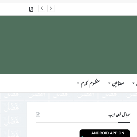
جلسہ سالانہ برطانیہ ۲۰۲۶ء کے موقع پر حضورِ انور ایّدہ الله تعالیٰ بنصرہ العزیز کی مختلف ممالک کے وفود، مہمانان ، نَو مبائعین اور نمائندگان سے ملاقاتوں اور بصیرت افروز راہنمائی کا مختصر اجمالی خاکہ
گذشتہ شمارے
مضامین
منظوم کلام
موبائل فون ایپ