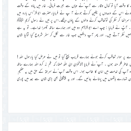
رت کا وقت آیا تو کمال وقار سے آپ ؐنے وہاں سے ہجرت فرمائی۔ غار میں پناہ کے وقت
ے ہوئے اس کے وعدوں پر یقین کرتے ہوئے آ پ نے فرمایا۔حضرت ابوبکر ؓاس بارہ میں
 سراٹھا کر نظر کی توتعاقب کرنے والوں کے پاؤں دیکھے۔اس پر مَیں نے رسول کریم ﷺ
گا۔ آپؐ نے فرمایا : چپ اے ابوبکر!ہم دو ہیں اور ہمارے ساتھ تیسرا خداہے۔ تو یہ ہے
یں نظر آتے ہیں۔ اور پھر آپ دیکھیں جب غار سے نکل کر سفر شروع کیا توکیا شان
پر سوار تعاقب کرتے ہوئے ہمارے قریب پہنچ گیا تو مَیں نے عرض کیا یارسول اللہ !
فکر مند ہوں ۔ آپ ؐنے فرمایا !لَاتَحْزَنْ اِنَّ اللّٰہَ مَعَنَا۔کہ غم نہ کرو اللہ ہمارے ساتھ
 وہ آپ کی خدمت میں امان کا طالب ہوا۔ اس وقت آپ ؐنے سراقہ کے حق میں یہ عظیم
نگن تمہارے ہاتھوں میں پہنائے جائیں گے۔ اور یہ پیشگوئی بھی بڑی شان سے بعد میں پوری