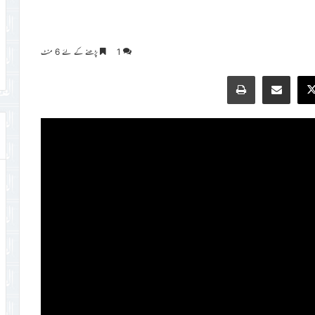
1
پڑھنے کے لئے 6 منٹ
Print
Share via Email
Faceb
X