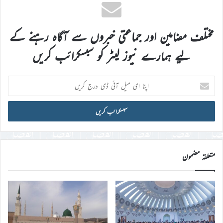
مختلف مضامین اور جماعتی خبروں سے آگاہ رہنے کے
لیے ہمارے نیوز لیٹر کو سبسکرائب کریں
اپنا
ای
میل
آئی
ڈی
درج
کریں
متعلقہ مضمون