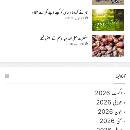
ہم نے کورونا وائرس کو کیسے اپنے گھر سے نکالا؟
21 اپریل 2020ء
آنحضرت صلی اللہ علیہ وسلم کے بعض نسخے
20 اگست 2019ء
آرکائیوز
اگست 2026
جولائی 2026
جون 2026
مئی 2026