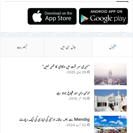
مقبول
حال ہی میں
تبصرے
’’میری سر شت میں ناکامی کا خمیر نہیں‘‘
29 جولائی 2025ء
مومن دلیر اور شجاع ہوتا ہے
10 ستمبر 2019ء
Mendig سے جلسہ سالانہ جرمنی کی تیاری کی ایک رپورٹ
22 اگست 2024ء