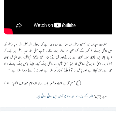
حضرت عبداللہ بن مسعود رضی اللہ عنہ سے روایت ہے کہ رسول اللہ صلی اللہ علیہ وسلم مکہ
میں داخل ہوئے تو کعبہ کے گرد تین سو ساٹھ بت تھے۔ آپ صلی اللہ علیہ وسلم ہر ایک کو
اپنے ہاتھ میں پکڑی ہوئی لکڑی سے مارتےاور فرماتے: جَاءَ الْحَقُّ وَزَهَقَ الْبَاطِلُ، إِنَّ الْبَاطِلَ كَانَ
زَهُوقًا جَاءَ الْحَقُّ وَمَا يُبْدِئُ الْبَاطِلُ وَمَا يُعِيدُ ’’حق آگیا اور باطل بھاگ گیا۔ یقیناً باطل بھاگ جانے والا
ہی ہے۔حق آچکا ہے اور باطل نہ تو (کوئی) آغاز کر سکتا ہے اور نہ (اسے) دہرا سکتا ہے۔‘‘
(صحيح مسلم كتاب الجهاد والسير باب إزالة الاصنام من حول الكعبة: ۱۷۸۱)
مزید پڑھیں:
اللہ کے بندے بن جاؤ جو آپس میں بھائی بھائی ہیں