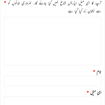
آپ کا ای میل ایڈریس شائع نہیں کیا جائے گا۔
ضروری خانوں کو
*
سے نشان زد کیا گیا ہے
ت
ب
ص
ر
ہ
*
نام
*
ای میل
*