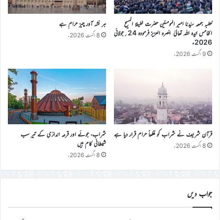
خطبہ جمعہ سیّدنا امیر المومنین حضرت خلیفۃ المسیح
ہر نشہ آور چیز حرام ہے
الخامس ایّدہ اللہ تعالیٰ بنصرہ العزیز فرمودہ 24؍جولائی
8 اگست 2026ء
2026ء
9 اگست 2026ء
قرآن شریف نے شراب کو قطعاً حرام قرار دیا ہے
شراب، جوئے اور قرعہ اندازی کے تیر سب
شیطانی کام ہیں
8 اگست 2026ء
8 اگست 2026ء
جواب دیں