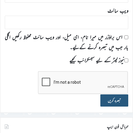
ویب‌ سائٹ
اس براؤزر میں میرا نام، ای میل، اور ویب سائٹ محفوظ رکھیں اگلی
بار جب میں تبصرہ کرنے کےلیے۔
نیوز لیٹر کے لیے سبسکرائب کیجیے
موبائل فون ایپ