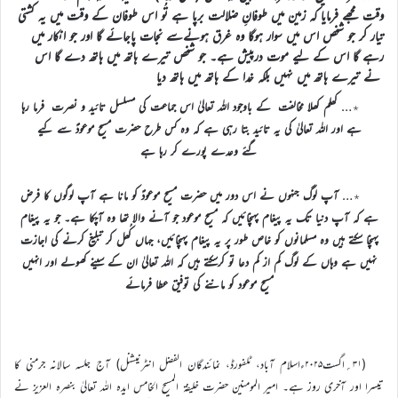
وقت مجھے فرمایا کہ زمین میں طوفانِ ضلالت برپا ہے تُو اس طوفان کے وقت میں یہ کشتی
تیار کر جو شخص اس میں سوار ہوگا وہ غرق ہونےسے نجات پاجائے گا اور جو انکار میں
رہے گا اس کے لیے موت درپیش ہے۔ جو شخص تیرے ہاتھ میں ہاتھ دے گا اس
نے تیرے ہاتھ میں نہیں بلکہ خدا کے ہاتھ میں ہاتھ دیا
٭…
کھلم کھلا مخالفت کے باوجود اللہ تعالیٰ اس جماعت کی مسلسل تائید و نصرت فرما رہا
ہے اور اللہ تعالیٰ کی یہ تائید بتا رہی ہے کہ وہ کس طرح حضرت مسیح موعودؑ سے کیے
گئے وعدے پورے کر رہا ہے
٭…
آپ لوگ جنہوں نے اس دور میں حضرت مسیح موعودؑ کو مانا ہے آپ لوگوں کا فرض
ہے کہ آپ دنیا تک یہ پیغام پہنچائیں کہ مسیح موعود جو آنے والا تھا وہ آچکا ہے۔ جو یہ پیغام
پہنچا سکتے ہیں وہ مسلمانوں کو خاص طور پر یہ پیغام پہنچائیں، جہاں کُھل کر تبلیغ کرنے کی اجازت
نہیں ہے وہاں کے لوگ کم از کم دعا تو کرسکتے ہیں کہ اللہ تعالیٰ ان کے سینے کھولے اور انہیں
مسیح موعود کو ماننے کی توفیق عطا فرمائے
(۳۱؍اگست۲۰۲۵ءاسلام آباد، ٹلفورڈ، نمائندگان الفضل انٹرنیشنل) آج جلسہ سالانہ جرمنی کا
تیسرا اور آخری روز ہے۔ امیر المومنین حضرت خلیفۃ المسیح الخامس ایدہ اللہ تعالیٰ بنصرہ العزیز نے