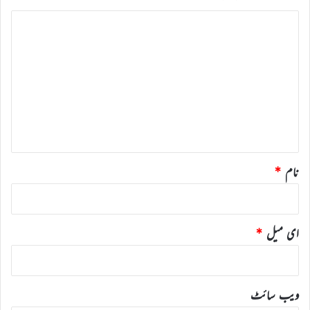
ت
ب
ص
ر
ہ
*
نام
*
ای میل
*
ویب‌ سائٹ