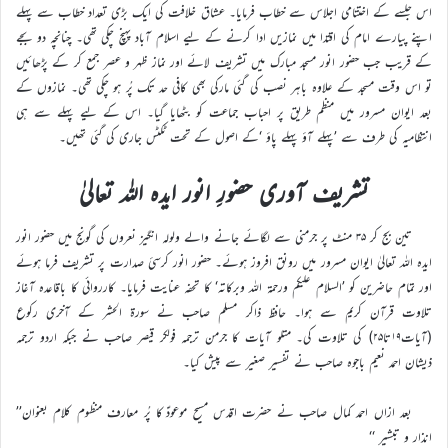
اس جلسے کے اختتامی اجلاس سے خطاب فرمایا۔ عشاق خلافت کی ایک بڑی تعداد خطاب سے پہلے
اپنے پیارے امام کی اقتدا میں نمازیں ادا کرنے کے لیے اسلام آباد پہنچ چکی تھی۔ چنانچہ دو بجے
کے قریب جب حضور انور مسجد مبارک میں تشریف لائے اور نماز ظہر و عصر جمع کر کے پڑھائیں
تو اس وقت مسجد کے علاوہ باہر نصب کی گئی مارکی بھی کافی حد تک پُر ہو چکی تھی۔ نمازوں کے
بعد ایوان مسرور میں منظم طریق پر احباب جماعت کو بٹھایا گیا۔ اس کے لیے پہلے سے ہی
انتظامیہ کی طرف سے ’پہلے آؤ پہلے پاؤ ‘کے اصول کے تحت ٹکٹس جاری کی گئی تھیں۔
تشریف آوری حضورِ انور ایدہ اللہ تعالیٰ
تین بج کر ۳۵ منٹ پر جرمنی سے لگائے جانے والے ولولہ انگیز نعروں کی گونج میں حضور انور
ایدہ اللہ تعالیٰ ایوان مسرور میں رونق افروز ہوئے۔ حضور انور کرسیٔ صدارت پر تشریف فرما ہوئے
اور تمام حاضرین کو ’السلام علیکم ورحمۃ اللہ وبرکاتہ‘ کا تحفہ عنایت فرمایا۔ کارروائی کا باقاعدہ آغاز
تلاوت قرآن کریم سے ہوا۔ حافظ ذاکر مسلم صاحب نے سورۃ الحشر کے آخری رکوع
(آیات۱۹تا۲۵) کی تلاوت کی۔ متلو آیات کا جرمن ترجمہ فولکر قیصر صاحب نے جبکہ اردو ترجمہ
ذیشان احمد نعیم باجوہ صاحب نے تفسیر صغیر سے پیش کیا۔
بعد ازاں احمد کمال صاحب نے حضرت اقدس مسیح موعودؑ کا پُر معارف منظوم کلام بعنوان’’
انذار و تبشیر ‘‘