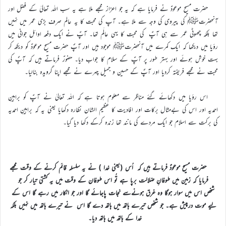
حضرت مسیح موعودؑ نے فرمایا ہے کہ یہ جو اعزاز مجھے ملا ہے یہ سب اللہ تعالیٰ کے فضل اور
آنحضرتﷺ کی پیروی کی وجہ سے ملا ہے۔ آپ کی محبت کا یہ عالم صرف بڑی عمر میں نہیں
تھا بلکہ چھوٹی عمر سے ہی آپؑ کی محبت کا یہی عالَم تھا۔ آپؑ نے ایک دفعہ اوائل جوانی میں
رؤیا میں دیکھا کہ ایک کمرے میں آنحضرتﷺ موجود ہیں اور آپؐ حضرت مسیح موعودؑ کو دیکھ کر
بہت خوش ہوئے اور بہتر طور پر آپؑ کے سلام کا جواب دیا۔ حضورؑ فرماتے ہیں کہ آپؐ کی
محبت نے مجھے فریفتہ کردیا اور آپؐ کے حسین و جمیل چہرے نے مجھے اپنا گرویدہ بنالیا۔
اس رؤیا میں دکھائے گئے مناظر سے معلوم ہوتا ہے کہ اللہ تعالیٰ نے آپؑ کو براہینِ
احمدیہ اور اس کی بےمثال برکات اور افادیت کا عظیم الشان نظارہ دکھایا یعنی یہ کہ براہینِ احمدیہ
کی برکت سے اسلام جو ایک مردے کی مانند تھا زندہ کرکے دکھا دیا گیا۔
حضرت مسیح موعودؑ فرماتے ہیں کہ اُس (یعنی خدا ) نے یہ سلسلہ قائم کرنے کے وقت مجھے
فرمایا کہ زمین میں طوفانِ ضلالت برپا ہے تُو اس طوفان کے وقت میں یہ کشتی تیار کر جو
شخص اس میں سوار ہوگا وہ غرق ہونےسے نجات پاجائے گا اور جو انکار میں رہے گا اس کے
لیے موت درپیش ہے۔ جو شخص تیرے ہاتھ میں ہاتھ دے گا اس نے تیرے ہاتھ میں نہیں بلکہ
خدا کے ہاتھ میں ہاتھ دیا۔