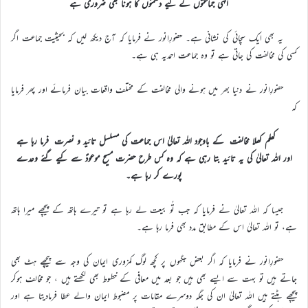
الہٰی جماعتوں کے لیے دشمنوں کا ہونا بھی ضروری ہے
یہ بھی ایک سچائی کی نشانی ہے۔ حضورِانور نے فرمایا کہ آج دیکھ لیں کہ بحیثیت جماعت اگر
کسی کی مخالفت کی جاتی ہے تو وہ جماعت احمدیہ ہی ہے۔
حضورِانور نے دنیا بھر میں ہونے والی مخالفت کے مختلف واقعات بیان فرمائے اور پھر فرمایا
کہ
کھلم کھلا مخالفت کے باوجود اللہ تعالیٰ اس جماعت کی مسلسل تائید و نصرت فرما رہا ہے
اور اللہ تعالیٰ کی یہ تائید بتا رہی ہے کہ وہ کس طرح حضرت مسیح موعودؑ سے کیے گئے وعدے
پورے کر رہا ہے۔
جیسا کہ اللہ تعالیٰ نے فرمایا کہ جب تُو بیعت لے رہا ہے تو تیرے ہاتھ کے پیچھے میرا ہاتھ
ہے، تو اللہ تعالیٰ اس کے مطابق مدد بھی فرما رہا ہے۔
حضورِانور نے فرمایا کہ اگر بعض جگہوں پر کچھ لوگ کمزوری ایمان کی وجہ سے پیچھے ہٹ بھی
جاتے ہیں تو بہت سے ایسے بھی ہیں جو بعد میں معافی کے خطوط بھی لکھتے ہیں ، جو مخالف ہوکر
پیچھے ہٹتے ہیں اللہ تعالیٰ ان کی جگہ دوسرے مقامات پر مضبوط ایمان والے عطا فرمادیتا ہے اور