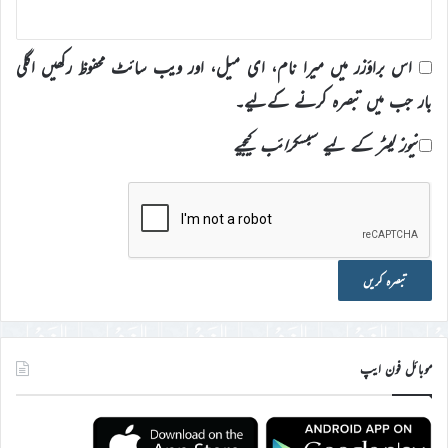
اس براؤزر میں میرا نام، ای میل، اور ویب سائٹ محفوظ رکھیں اگلی
بار جب میں تبصرہ کرنے کےلیے۔
نیوز لیٹر کے لیے سبسکرائب کیجیے
موبائل فون ایپ