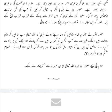
سکین نہیں ہوئی اسے ملا کر حاضری ۴۶؍ ہزار سے اوپر رہی ہے۔ اسلام آباد ٹلفورڈ کی حاضری
۲؍ہزار ۵۸۵؍ ہے۔ حضور انور نے فرمایا اگر یہ شامل کر لیں تو آپ کی کل ساڑھے
اڑتالیس ہزار ہوگئی۔ حضور انور نے فرمایا کہ اس لحاظ سے یوکے کے قریب قریب پہنچ گئے
ہیں۔ اور اگر میں وہاں جاتا تو امید ہے چار پانچ ہزار اور ہو جاتی۔
حضور انور نے آخر پر تمام شاملین کو دعا دیتے ہوئے فرمایا کہ اللہ تعالیٰ سب شاملین کو اپنی
حفاظت میں رکھے، خیریت سے آپ لوگوں کو گھروں میں لے کر جائے اور جلسے کی جو برکات
آپ نے حاصل کی ہیں ان کو ہمیشہ اپنی زندگیوں کا حصہ بنانے کی توفیق عطا فرمائے۔ السلام
علیکم ورحمۃ اللہ و برکاتہ
سوا پانچ بجے حضور انور ایدہ اللہ تعالیٰ ایوان مسرور سے تشریف لے گئے۔
٭…٭…٭