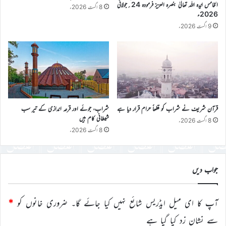
الخامس ایّدہ اللہ تعالیٰ بنصرہ العزیز فرمودہ 24؍جولائی
8 اگست 2026ء
2026ء
9 اگست 2026ء
قرآن شریف نے شراب کو قطعاً حرام قرار دیا ہے
شراب، جوئے اور قرعہ اندازی کے تیر سب
شیطانی کام ہیں
8 اگست 2026ء
8 اگست 2026ء
جواب دیں
آپ کا ای میل ایڈریس شائع نہیں کیا جائے گا۔
ضروری خانوں کو
*
سے نشان زد کیا گیا ہے