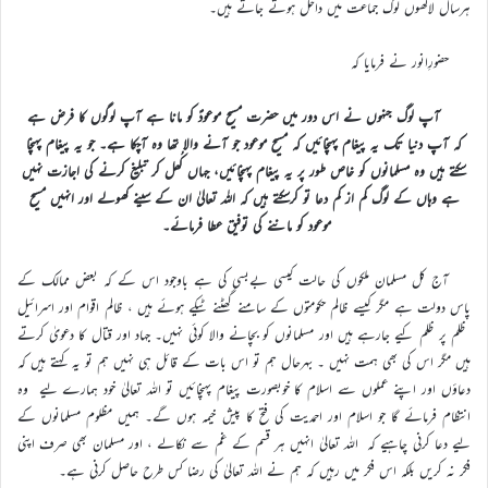
ہرسال لاکھوں لوگ جماعت میں داخل ہوتے جاتے ہیں۔
حضورِانور نے فرمایا کہ
آپ لوگ جنہوں نے اس دور میں حضرت مسیح موعودؑ کو مانا ہے آپ لوگوں کا فرض ہے
کہ آپ دنیا تک یہ پیغام پہنچائیں کہ مسیح موعود جو آنے والا تھا وہ آچکا ہے۔ جو یہ پیغام پہنچا
سکتے ہیں وہ مسلمانوں کو خاص طور پر یہ پیغام پہنچائیں، جہاں کُھل کر تبلیغ کرنے کی اجازت نہیں
ہے وہاں کے لوگ کم از کم دعا تو کرسکتے ہیں کہ اللہ تعالیٰ ان کے سینے کھولے اور انہیں مسیح
موعود کو ماننے کی توفیق عطا فرمائے۔
آج کل مسلمان ملکوں کی حالت کیسی بےبسی کی ہے باوجود اس کے کہ بعض ممالک کے
پاس دولت ہے مگر کیسے ظالم حکومتوں کے سامنے گھٹنے ٹیکے ہوئے ہیں ، ظالم اقوام اور اسرائیل
ظلم پر ظلم کیے جارہے ہیں اور مسلمانوں کو بچانے والا کوئی نہیں۔ جہاد اور قتال کا دعویٰ کرتے
ہیں مگر اس کی بھی ہمت نہیں ۔ بہرحال ہم تو اس بات کے قائل ہی نہیں ہم تو یہ کہتے ہیں کہ
دعاؤں اور اپنے عملوں سے اسلام کا خوبصورت پیغام پہنچائیں تو اللہ تعالیٰ خود ہمارے لیے وہ
انتظام فرمائے گا جو اسلام اور احمدیت کی فتح کا پیش خیمہ ہوں گے۔ ہمیں مظلوم مسلمانوں کے
لیے دعا کرنی چاہیے کہ اللہ تعالیٰ انہیں ہر قسم کے غم سے نکالے ، اور مسلمان بھی صرف اپنی
فکر نہ کریں بلکہ اس فکر میں رہیں کہ ہم نے اللہ تعالیٰ کی رضا کس طرح حاصل کرنی ہے۔