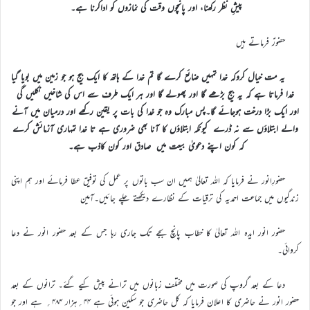
پیشِ نظر رکھنا، اور پانچوں وقت کی نمازوں کو اداکرنا ہے۔
حضورؑ فرماتے ہیں
یہ مت خیال کروکہ خدا تمہیں ضائع کرے گا تم خدا کے ہاتھ کا ایک بیج ہو جو زمین میں بویا گیا
خدا فرماتا ہے کہ یہ بیج بڑھے گا اور پھولے گا اور ہر ایک طرف سے اس کی شاخیں نکلیں گی
اور ایک بڑا درخت ہوجائے گا۔پس مبارک وہ جو خدا کی بات پر یقین رکھے اور درمیان میں آنے
والے ابتلاؤں سے نہ ڈرے کیونکہ ابتلاؤں کا آنا بھی ضروری ہے تا خدا تمہاری آزمائش کرے
کہ کون اپنے دعویٰ بیعت میں صادق اور کون کاذب ہے۔
حضورِانور نے فرمایا کہ اللہ تعالیٰ ہمیں ان سب باتوں پر عمل کی توفیق عطا فرمائے اور ہم اپنی
زندگیوں میں جماعت احمدیہ کی ترقیات کے نظارے دیکھتے چلے جائیں۔آمین
حضور انور ایدہ اللہ تعالیٰ کا خطاب پانچ بجے تک جاری رہا جس کے بعد حضور انور نے دعا
کروائی۔
دعا کے بعد گروپ کی صورت میں مختلف زبانوں میں ترانے پیش کیے گئے۔ ترانوں کے بعد
حضور انور نے حاضری کا اعلان فرمایا کہ کل حاضری جو سکین ہوئی ہے ۴۴؍ہزار ۴۸۴؍ ہے اور جو