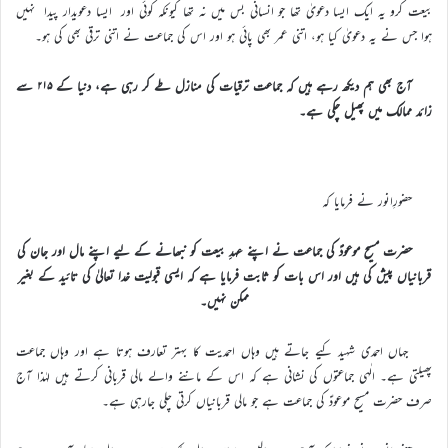
بیعت کرو یہ ایک ایسا دعویٰ تھا جو انسانی بس میں نہ تھا کیونکہ کوئی اور ایسا دعویدار پیدا نہیں
ہوا جس نے یہ دعویٰ کیا ہو، اتنی عمر بھی پائی ہو اور اس کی جماعت نے اتنی ترقی بھی کی ہو۔
آج بھی ہم دیکھ رہے ہیں کہ جماعت ترقیات کی منازل طے کر رہی ہے، دنیا کے ۲۱۵ سے
زائد ممالک میں پھیل چکی ہے۔
حضورِانور نے فرمایا کہ
حضرت مسیح موعودؑ کی جماعت نے اپنے عہدِ بیعت کو نبھانے کے لیے اپنے مال اور جان کی
قربانیاں پیش کی ہیں اور اس بات کو ثابت فرمایا ہے کہ ایسی قبولیت خدا تعالیٰ کی تائید کے بغیر
ممکن نہیں۔
جہاں احمدی شہید کیے جاتے ہیں وہاں احمدیت کا بہتر تعارف ہوتا ہے اور وہاں جماعت
پھیلتی ہے۔ الٰہی جماعتوں کی نشانی ہے کہ اس کے ماننے والے مالی قربانی کرتے ہیں لہٰذا آج
صرف حضرت مسیح موعودؑ کی جماعت ہے جو مالی قربانیاں کرتی چلی جارہی ہے۔