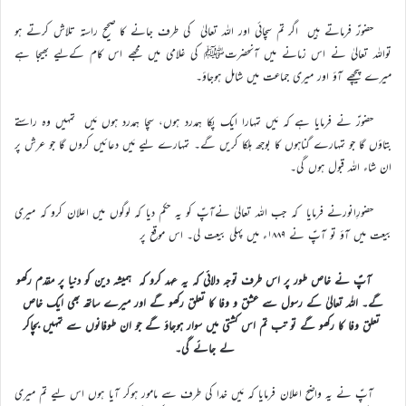
حضورؑ فرماتے ہیں اگر تم سچائی اور اللہ تعالیٰ کی طرف جانے کا صحیح راستہ تلاش کرتے ہو
تواللہ تعالیٰ نے اس زمانے میں آنحضرتﷺ کی غلامی میں مجھے اس کام کےلیے بھیجا ہے
میرے پیچھے آؤ اور میری جماعت میں شامل ہوجاؤ۔
حضورؑ نے فرمایا ہے کہ مَیں تمہارا ایک پکا ہمدرد ہوں، سچا ہمدرد ہوں مَیں تمہیں وہ راستے
بتاؤں گا جو تمہارے گناہوں کا بوجھ ہلکا کریں گے۔ تمہارے لیے مَیں دعائیں کروں گا جو عرش پر
ان شاء اللہ قبول ہوں گی۔
حضورِانورنے فرمایا کہ جب اللہ تعالیٰ نےآپؑ کو یہ حکم دیا کہ لوگوں میں اعلان کرو کہ میری
بیعت میں آؤ تو آپؑ نے ۱۸۸۹ء میں پہلی بیعت لی۔ اس موقع پر
آپؑ نے خاص طور پر اس طرف توجہ دلائی کہ یہ عہد کرو کہ ہمیشہ دین کو دنیا پر مقدم رکھو
گے۔ اللہ تعالیٰ کے رسول سے عشق و وفا کا تعلق رکھو گے اور میرے ساتھ بھی ایک خاص
تعلق وفا کا رکھو گے تو تب تم اس کشتی میں سوار ہوجاؤ گے جو ان طوفانوں سے تمہیں بچاکر
لے جائے گی۔
آپؑ نے یہ واضح اعلان فرمایا کہ مَیں خدا کی طرف سے مامور ہوکر آیا ہوں اس لیے تم میری