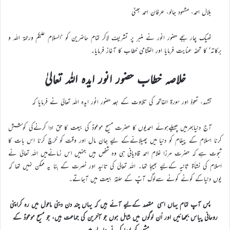
بلال احمد، مشہود جالو، عرفان احمد بھٹی
ٹھیک چار بجے حضور انور نے منبر پر تشریف لاکر تمام حاضرین کو ’السلام علیکم ورحمۃ اللہ و
برکاتہ‘ کا تحفہ عنایت فرمایا اور اختتامی خطاب کا آغاز فرمایا۔
خلاصہ خطاب حضور انور ایدہ اللہ تعالیٰ
تشہد، تعوذ اور سورۃ الفاتحہ کی تلاوت کے بعد حضور انور ایدہ اللہ تعالیٰ نے فرمایا کہ
آج دنیابھرمیں پھیلےہوئے احمدیوں کا حضرت مسیح موعودؑ کی بیعت کا حق ادا کرنےکی کوشش
کرنا اسلام کے پیغام کو دنیا میں پھیلانےکے لیے جان مال اور وقت کو خرچ کرنا اس بات کا
ثبوت ہے کہ حضرت مرزا غلام احمد قادیانی ہی وہ شخص ہیں جنہیں اس زمانےمیں اللہ تعالیٰ نے
اسلام کی نشأة ثانیہ کےلیے بھیجا تھا۔ اللہ تعالیٰ کی تائید اور نصرت کے بِنا یہ ممکن نہیں تھا کہ
یوں دنیاکے کونے کونے سےلوگ آپؑ کے حلقۂ بیعت میں آجاتے۔
پس آپ تمام یہاں اسی مقصد کےلیے آئے ہیں کہ یہاں چند دن دینی ماحول میں رہ کراپنی
روحانی پیاس بجھائیں اور اُن لوگوں میں شامل ہوں جو آخرین کی جماعت ہیں، جو مسیح موعودؑ کے
مشن کو پورا کرنے والے ہیں۔