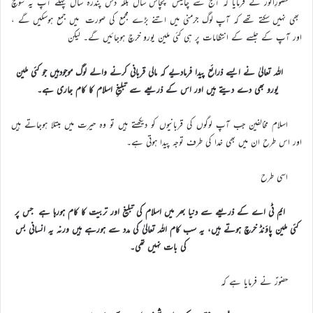
حضورِانور نے فرمایا کہ آج سے چالیس پچاس سال بلکہ دس پندرہ سال پہلے آپ یہ سوچ
بھی نہیں سکتے تھے کہ آپ لوگ جرمنی میں اتنے بڑے مجمع کی صورت میں جمع ہوسکیں گے ،
اور آپ کے جلسے کے انتظامات پر ہی کئی ملین یورو خرچ ہوجائیں گے۔ لیکن
اللہ تعالیٰ نے ایسے ذرائع پیدا فرمادیے کہ مالی قربانی کرنے والے لوگ موجودہیں جو کئی ملین
یورو بھی دے دیتے ہیں اور اس کے ذریعے سے تبلیغِ اسلام کا کام جاری ہے۔
اسلام مخالفین جب آپ لوگوں کی قربانیوں کو دیکھتے ہیں تو وہ حیرت میں مبتلا ہوجاتے ہیں
اور اس طرح ان میں بھی خدا کی طرف توجہ پیدا ہوتی ہے۔
اسی طرح
ایم ٹی اے کے ذریعے سے دنیا بھر میں اسلام کی تبلیغ اور تربیت کا کام ہورہا ہے جس پر
کئی ملین پاؤنڈ خرچ ہوتے ہیں، یہ سب کام اللہ تعالیٰ کی مدد سے ہورہے ہیں ورنہ یہ انسانی بس
کی بات نہیں تھی۔
حضورؑ نے فرمایا ہے کہ