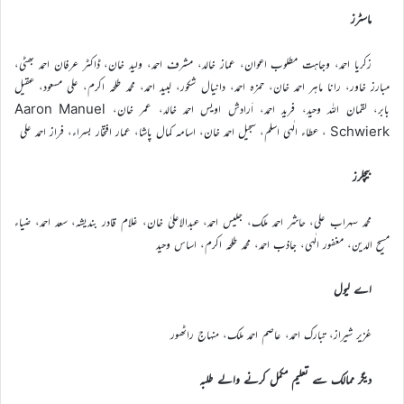
ماسٹرز
زکریا احمد، وجاہت مطلوب اعوان، عماز خالد، مشرف احمد، ولید خان، ڈاکٹر عرفان احمد بھٹی،
مبارز خاور، رانا ماہر احمد خان، حمزہ احمد، دانیال شکور، لبید احمد، محمد طلحہ اکرم، علی مسعود، عقیل
بابر، لقمان اللہ وحید، فرید احمد، اَرادش اویس احمد خالد، عمر خان، Aaron Manuel
Schwierk ، عطاء الٰہی اسلم، سجیل احمد خان، اسامہ کمال پاشا، عمار افتخار بسراء، فراز احمد علی
بیچلرز
محمد سہراب علی، حاشر احمد ملک، جلیس احمد، عبدالاعلیٰ خان، غلام قادر بندیشہ، سعد احمد، ضیاء
مسیح الدین، مغفور الٰہی، جاذب احمد، محمد طلحہ اکرم، اساس وحید
اے لیول
عُزیر شیراز، تبارک احمد، عاصم احمد ملک، منہاج راٹھور
دیگر ممالک سے تعلیم مکمل کرنے والے طلبہ