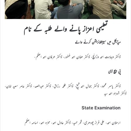
تعلیمی اعزاز پانے والے طلبہ کے نام
میڈیکل میں سپیشلائزیشن کرنے والے
ڈاکٹر وجاہت احمد وڑائچ، ڈاکٹر عفان احمد غفور، ڈاکٹر عرفان احمد اعظم،
پی ایچ ڈی
ڈاکٹر یاسر محمود، ڈاکٹر جمال احمد شیخ، ڈاکٹر طلحہ رزاق، ڈاکٹر عبدالصمد، ڈاکٹر عامر سعید خان،
ڈاکٹر شہزاد احمد سید
State Examination
ارسلان احمد، علی فراز چودھری، قمر حمید، ڈاکٹر عادل احمد، حمزہ احمد، اسامہ اعظم