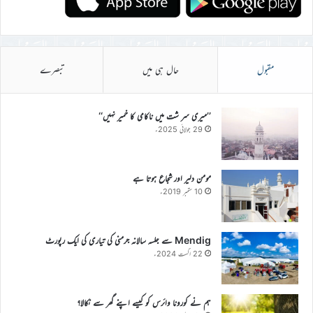
مقبول
حال ہی میں
تبصرے
’’میری سر شت میں ناکامی کا خمیر نہیں‘‘
29 جولائی 2025ء
مومن دلیر اور شجاع ہوتا ہے
10 ستمبر 2019ء
Mendig سے جلسہ سالانہ جرمنی کی تیاری کی ایک رپورٹ
22 اگست 2024ء
ہم نے کورونا وائرس کو کیسے اپنے گھر سے نکالا؟