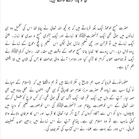
حضرت مسیح موعودؑ ایک جگہ فرماتے ہیں کہ جو کچھ اللہ تعالیٰ نے چاہا تھا اس کی تکمیل دو ہی
زمانوں میں ہونی تھی ایک آنحضرتﷺ کا زمانے اور ایک آخری مسیح و مہدی کا زمانہ۔ یعنی
ایک زمانے میں تو قرآن اور سچی تعلیم نازل ہوئی لیکن اس تعلیم پر فیجِ اعوج کے زمانے نے
پردہ ڈال دیا۔ اس پردے کاا ٹھایا جانا مسیح موعود کے وقت میں مقدر تھا۔ رسول کریمﷺ نے
ایک تو جماعت صحابہ کرام کا تزکیہ کیا اور دوسرا آنے والی جماعت کا جس کی شان میں لمّا یلحقوا
بھم آیا ہے۔
حضورِانورنے فرمایا کہ جب ہم تاریخ پر نظر ڈالتے ہیں تو ہم دیکھتے ہیں کہ (اسلام کے احیائے
نَو کی) سب سے زیادہ فکر حضرت مرزا غلام احمد قادیانیؑ کو ہی تھی، جنہوں نے عملی جہاد میں بھی
حصہ لیا۔ آپؑ کے دل میں ایک غم تھا، ایک آگ سی لگی ہوئی تھی، کہ کس طرح کوشش کرکے
اللہ تعالیٰ کے اس خوبصورت پیغام اور آنحضرتﷺ کی اس خوبصورت تعلیم کو دنیا میں
پھیلاؤں، دنیا کو اس سے آگاہ کروں کہ آج اگر خدا تعالیٰ کا قرب اور اس کا عرفان دلانے والا
کوئی مذہب ہے تو وہ اسلام ہی ہے۔ چنانچہ آپؑ نے اس زمانے میں براہینِ احمدیہ تصنیف
فرمائی۔ اس دور کے بہت سے علماء نے اس کتاب کی تعریف کی۔