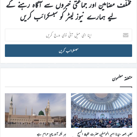
مختلف مضامین اور جماعتی خبروں سے آگاہ رہنے کے
لیے ہمارے نیوز لیٹر کو سبسکرائب کریں
اپنا
ای
میل
آئی
ڈی
درج
کریں
متعلقہ مضمون
خطبہ جمعہ سیّدنا امیر المومنین حضرت خلیفۃ المسیح
ہر نشہ آور چیز حرام ہے