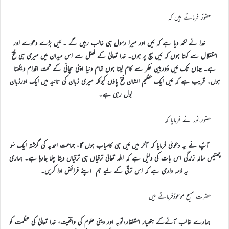
حضورؑ فرماتے ہیں کہ
خدا نے لکھ دیا ہے کہ مَیں اور میرا رسول ہی غالب رہیں گے ۔ مَیں بڑے دعوے اور
استقلال سے کہتا ہوں کہ مَیں سچ پر ہوں۔ خدا تعالیٰ کے فضل سے اس میدان میں میری ہی فتح
ہے۔ جہاں تک مَیں دُوربین نظر سے کام لیتا ہوں تمام دنیا اپنی سچائی کے تحت اقدام دیکھتا
ہوں۔ قریب ہے کہ مَیں ایک عظیم الشان فتح پاؤں کیونکہ میری زبان کی تائید میں ایک اورزبان
بول رہی ہے۔
حضورِانور نے فرمایا کہ
آپؑ نے یہ دعویٰ فرمایا کہ آخر میں مَیں ہی کامیاب ہوں گا، جماعت احمدیہ کی گزشتہ ایک سَو
چھتیس سالہ زندگی اس بات کی دلیل ہے کہ اللہ تعالیٰ ترقیاں ہی ترقیاں دیتا چلا جارہا ہے۔ ہماری
یہ ذمہ داری ہے کہ اس ترقی کے لیے ہم اپنے فرائض ادا کریں۔
حضرت مسیح موعودؑفرماتے ہیں
ہمارے غالب آنےکے ہتھیار استغفار،توبہ اور دینی علوم کی واقفیت، خدا تعالیٰ کی عظمت کو