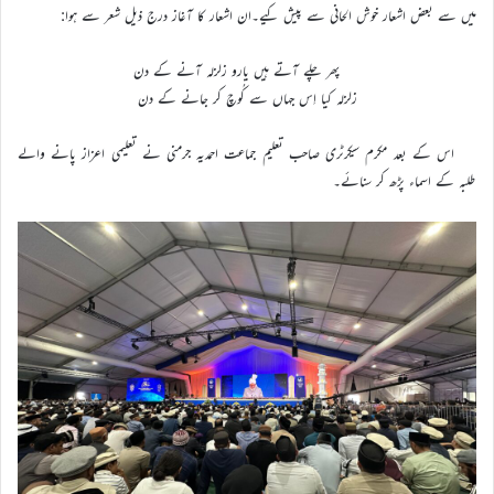
میں سے بعض اشعار خوش الحانی سے پیش کیے۔ان اشعار کا آغاز درج ذیل شعر سے ہوا:
پھر چلے آتے ہیں یارو زلزلہ آنے کے دن
زلزلہ کیا اِس جہاں سے کُوچ کر جانے کے دن
اس کے بعد مکرم سیکرٹری صاحب تعلیم جماعت احمدیہ جرمنی نے تعلیمی اعزاز پانے والے
طلبہ کے اسماء پڑھ کر سنائے۔