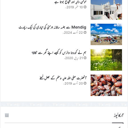
مومن دلیر اور شجاع ہوتا ہے
10 ستمبر 2019ء
Mendig سے جلسہ سالانہ جرمنی کی تیاری کی ایک رپورٹ
22 اگست 2024ء
ہم نے کورونا وائرس کو کیسے اپنے گھر سے نکالا؟
21 اپریل 2020ء
آنحضرت صلی اللہ علیہ وسلم کے بعض نسخے
20 اگست 2019ء
آرکائیوز