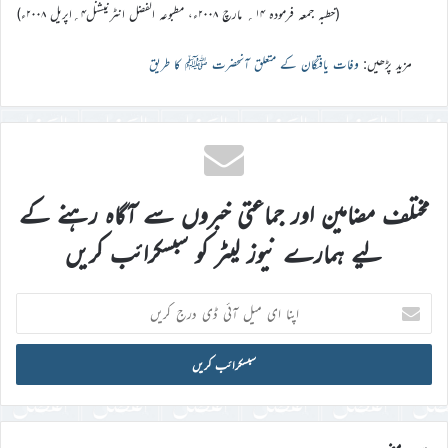
(خطبہ جمعہ فرمودہ ۱۴؍ مارچ ۲۰۰۸ء، مطبوعہ الفضل انٹرنیشنل۴؍اپریل ۲۰۰۸ء)
مزید پڑھیں:
وفات یافتگان کے متعلق آنحضرت ﷺ کا طریق
مختلف مضامین اور جماعتی خبروں سے آگاہ رہنے کے
لیے ہمارے نیوز لیٹر کو سبسکرائب کریں
اپنا
ای
میل
آئی
ڈی
درج
کریں