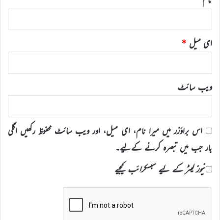
ای میل
*
ویب‌ سائٹ
اس براؤزر میں میرا نام، ای میل، اور ویب سائٹ محفوظ رکھیں اگلی
بار جب میں تبصرہ کرنے کےلیے۔
نیوز لیٹر کے لیے سبسکرائب کیجیے