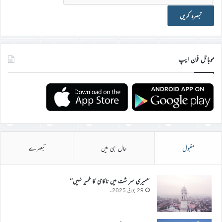
موبائل فون ایپ
مقبول
حال ہی میں
تبصرے
’’میری سر شت میں ناکامی کا خمیر نہیں‘‘
29 جولائی 2025ء