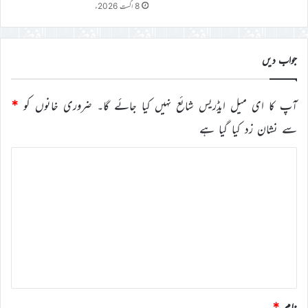
8 اگست 2026ء
جواب دیں
آپ کا ای میل ایڈریس شائع نہیں کیا جائے گا۔
ضروری خانوں کو
*
سے نشان زد کیا گیا ہے
ت
ب
ص
ر
ہ
*
نام
*