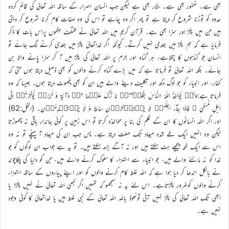
بھی ہے۔ غفور بھی ہے۔ ستّار بھی ہے لیکن جب انسان اصرار کے ساتھ اللہ تعالیٰ کی قائم کردہ
حدود کو توڑنا شروع کر دیتا ہے تو پھر اگر وہ چاہے تو اس کی وہ صفات کام کرنا شروع کر دیتی
ہیں جن میں پکڑ اور سزا بھی ہے۔ قرآن کریم میں اللہ تعالیٰ نے مختلف جگہوں پراس بات کا ذکر
فرمایا ہے کہ ہم پکڑ میں جلدی نہیں کرتے۔ کیونکہ اگر خداتعالیٰ پکڑ میں جلدی کرنے لگ جائے تو
انسان جو گناہوں کا پُتلاہے، ہر گناہ اور جرم پر اللہ تعالیٰ کی پکڑ میں آ کر سزا پانے والا بن
جائے۔ بلکہ اللہ تعالیٰ تو فرماتا ہے کہ میں بڑے گناہ کرنے والوں کو بھی ڈھیل دیتا ہوں حتیٰ کہ
کفار، اور انبیاء کو جو لوگ دکھ اور تکلیف دینے والے ہیں ان کو بھی چُھوٹ دیتا ہوں۔ جیسا کہ وہ
فرماتا ہے:وَلَوۡ یُؤَاخِذُ اللّٰہُ النَّاسَ بِظُلۡمِہِمۡ مَّا تَرَکَ عَلَیۡہَا مِنۡ دَآبَّۃٍ وَّ لٰکِنۡ یُّؤَخِّرُہُمۡ اِلٰۤی
اَجَلٍ مُّسَمًّی ۚ فَاِذَا جَآءَ اَجَلُہُمۡ لَا یَسۡتَاۡخِرُوۡنَ سَاعَۃً وَّ لَا یَسۡتَقۡدِمُوۡنَ۔ (النحل:62)
اور اگر اللہ انسانوں کا ان کے ظلم کی بنا پر مؤاخذہ کرتا تو اس زمین پر کوئی جاندار باقی نہ چھوڑتا
لیکن وہ انہیں ایک طے شدہ میعاد تک مہلت دیتا ہے۔ پس جب ان کی میعاد آ پہنچے تو نہ وہ
اس سے ایک لمحہ پیچھے ہٹ سکتے ہیں اور نہ آگے بڑھ سکتے ہیں۔ تو یہ ہے جواب ان لوگوں کو جو
خدا کو نہ ماننے والے ہیں، جو انبیاء سے استہزاء کا سلوک کرنے والے ہیں، جن کو دنیا کی چکاچوند
نے بالکل اندھا کر دیا ہوا ہے کہ اللہ غلط کام کرنے والوں کو اور اپنے پیاروں کے ساتھ استہزاء
کرنے والوں کوضرور پکڑتاہے۔ اس لئے یہ نہ سمجھو کہ تمہیں اگر کبھی اللہ تعالیٰ نے نہیں پکڑا یا
ابھی تک اللہ تعالیٰ کی پکڑ نہیں آئی تونعوذ باللہ اللہ تعالیٰ کے نبی غلط ہیں یا خداتعالیٰ کا کوئی وجود
نہیں ہے۔