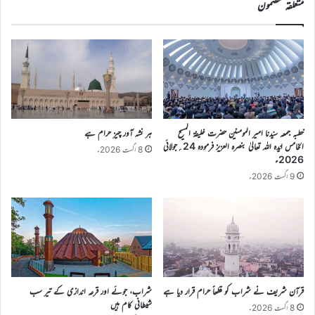
متعلقہ مضمون
خطبہ جمعہ سیّدنا امیر المومنین حضرت خلیفۃ المسیح
ہر نشہ آور چیز حرام ہے
الخامس ایّدہ اللہ تعالیٰ بنصرہ العزیز فرمودہ 24؍جولائی
8 اگست 2026ء
2026ء
9 اگست 2026ء
قرآن شریف نے شراب کو قطعاً حرام قرار دیا ہے
شراب، جوئے اور قرعہ اندازی کے تیر سب
شیطانی کام ہیں
8 اگست 2026ء