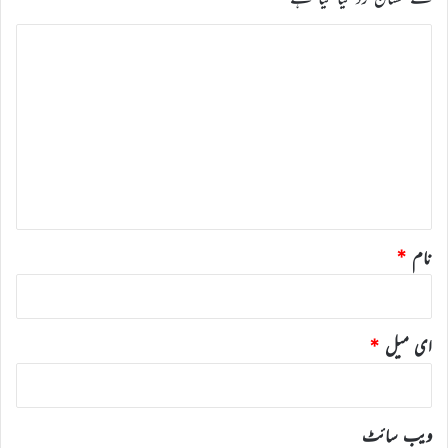
ت
ب
ص
ر
ہ
*
نام
*
ای میل
*
ویب‌ سائٹ