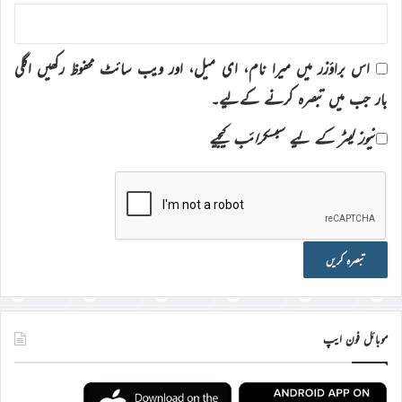
اس براؤزر میں میرا نام، ای میل، اور ویب سائٹ محفوظ رکھیں اگلی
بار جب میں تبصرہ کرنے کےلیے۔
نیوز لیٹر کے لیے سبسکرائب کیجیے
موبائل فون ایپ