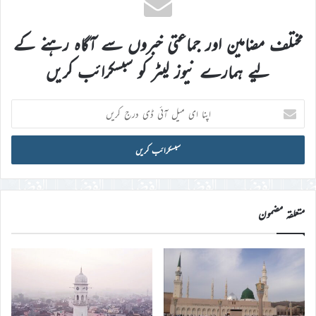
مختلف مضامین اور جماعتی خبروں سے آگاہ رہنے کے
لیے ہمارے نیوز لیٹر کو سبسکرائب کریں
اپنا
ای
میل
آئی
ڈی
درج
کریں
متعلقہ مضمون