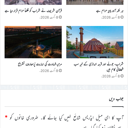
ہر نشہ آور چیز حرام ہے
قرآن شریف نے شراب کو قطعاً حرام قرار دیا ہے
8 اگست 2026ء
8 اگست 2026ء
شراب، جوئے اور قرعہ اندازی کے تیر سب
مرتبۂ شہادت کی نہایت پُرمعارف تشریح
شیطانی کام ہیں
8 اگست 2026ء
8 اگست 2026ء
جواب دیں
آپ کا ای میل ایڈریس شائع نہیں کیا جائے گا۔
ضروری خانوں کو
*
سے نشان زد کیا گیا ہے