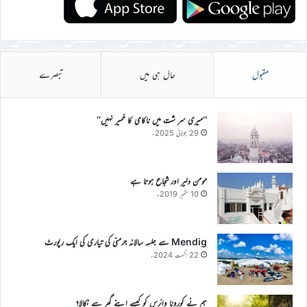
مقبول
حال ہی میں
تبصرے
’’میری سر شت میں ناکامی کا خمیر نہیں‘‘
29 جولائی 2025ء
مومن دلیر اور شجاع ہوتا ہے
10 ستمبر 2019ء
Mendig سے جلسہ سالانہ جرمنی کی تیاری کی ایک رپورٹ
22 اگست 2024ء
ہم نے کورونا وائرس کو کیسے اپنے گھر سے نکالا؟