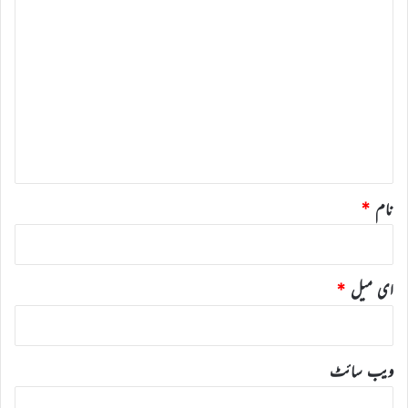
ت
ب
ص
ر
ہ
*
نام
*
ای میل
*
ویب‌ سائٹ