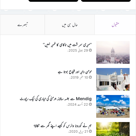
مقبول
حال ہی میں
تبصرے
’’میری سر شت میں ناکامی کا خمیر نہیں‘‘
29 جولائی 2025ء
مومن دلیر اور شجاع ہوتا ہے
10 ستمبر 2019ء
Mendig سے جلسہ سالانہ جرمنی کی تیاری کی ایک رپورٹ
22 اگست 2024ء
ہم نے کورونا وائرس کو کیسے اپنے گھر سے نکالا؟
21 اپریل 2020ء