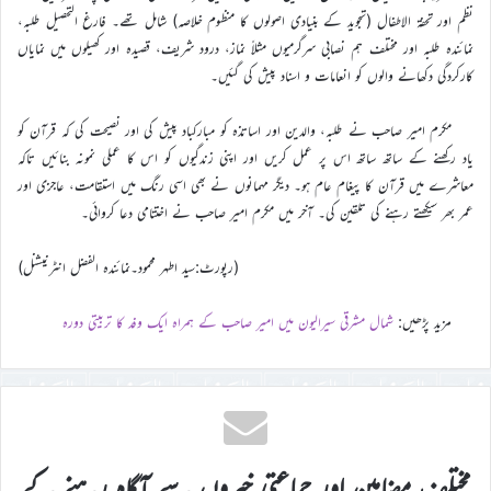
نظم اور تحفۃ الاطفال (تجوید کے بنیادی اصولوں کا منظوم خلاصہ) شامل تھے۔ فارغ التحصیل طلبہ،
نمائندہ طلبہ اور مختلف ہم نصابی سرگرمیوں مثلاً نماز، درود شریف، قصیدہ اور کھیلوں میں نمایاں
کارکردگی دکھانے والوں کو انعامات و اسناد پیش کی گئیں۔
مکرم امیر صاحب نے طلبہ، والدین اور اساتذہ کو مبارکباد پیش کی اور نصیحت کی کہ قرآن کو
یاد رکھنے کے ساتھ ساتھ اس پر عمل کریں اور اپنی زندگیوں کو اس کا عملی نمونہ بنائیں تاکہ
معاشرے میں قرآن کا پیغام عام ہو۔ دیگر مہمانوں نے بھی اسی رنگ میں استقامت، عاجزی اور
عمر بھر سیکھتے رہنے کی تلقین کی۔ آخر میں مکرم امیر صاحب نے اختتامی دعا کروائی۔
(رپورٹ:سید اطہر محمود۔نمائندہ الفضل انٹرنیشنل)
مزید پڑھیں:
شمال مشرقی سیرالیون میں امیر صاحب کے ہمراہ ایک وفد کا تربیتی دورہ
مختلف مضامین اور جماعتی خبروں سے آگاہ رہنے کے