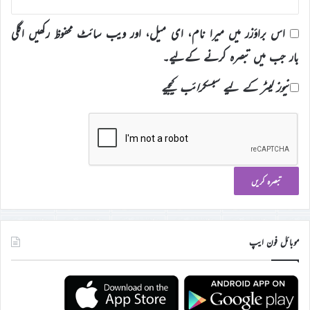
اس براؤزر میں میرا نام، ای میل، اور ویب سائٹ محفوظ رکھیں اگلی
بار جب میں تبصرہ کرنے کےلیے۔
نیوز لیٹر کے لیے سبسکرائب کیجیے
موبائل فون ایپ