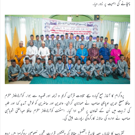
پہنچانے کی اہمیت پر زور دیا۔
پروگرام کا آغاز صبح گیارہ بجے تلاوت قرآن کریم و ترجمہ اور قصیدہ سے ہوا۔ کوآرڈینیٹر مکرم
حافظ مصلح الدین اوپایمی صاحب نے مہمانانِ گرامی، والدین اور حاضرین کو خوش آمدید کہا اور طلبہ
کی تربیت میں اُن کے تعاون پر شکریہ ادا کیا۔ اسسٹنٹ کوآرڈینیٹر مکرم حافظ عبدالغنی شوبامبی
صاحب نے ادارہ کی سالانہ کارکردگی رپورٹ پیش کی۔
تقریب کا نمایاں حصہ فارغ التحصیل حفاظ کی دلنشین قراءت تھی۔ خصوصی پروگرامز میں اردو