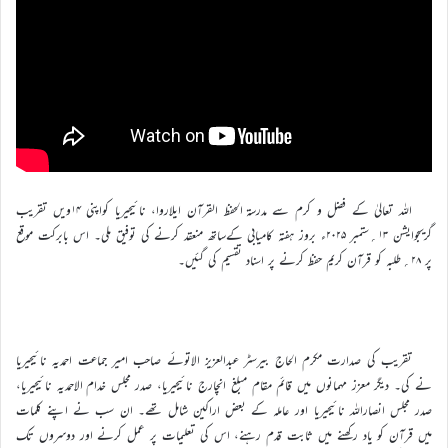
اللہ تعالیٰ کے فضل و کرم سے مدرسۃ الحفظ القرآن ایلاروا، نائیجیریا کواپنی ۱۴ویں تقریب
گریجوایشن ۱۳؍ستمبر ۲۰۲۵ء بروز ہفتہ کامیابی کےساتھ منعقد کرنے کی توفیق ملی۔ اس بابرکت موقع
پر ۲۸؍طلبہ کو قرآن کریم حفظ کرنے پر اسناد تقسیم کی گئیں۔
تقریب کی صدارت مکرم الحاج بیرسٹر عبدالعزیز الاتوئے صاحب امیر جماعت احمدیہ نائیجیریا
نے کی۔ دیگر معزز مہمانوں میں قائم مقام مبلغ انچارج نائیجیریا، صدر مجلس خدام الاحمدیہ نائیجیریا،
صدر مجلس انصاراللہ نائیجیریا اور عاملہ کے بعض اراکین شامل تھے۔ ان سب نے اپنے کلمات
میں قرآن کو یاد رکھنے میں ثابت قدم رہنے، اس کی تعلیمات پر عمل کرنے اور دوسروں تک