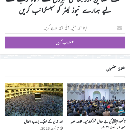
لیے ہمارے نیوز لیٹر کو سبسکرائب کریں
اپنا
ای
میل
آئی
ڈی
درج
کریں
متعلقہ مضمون
آنحضورﷺ کی بے مثال شکرگزاری۔ خلاصہ خطبہ
اللہ تعالیٰ کے نزدیک پسندیدہ اعمال
جمعہ ۷؍اگست ۲۰۲۶ء
7 اگست 2026ء