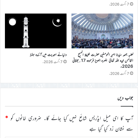
7 اگست 2026ء
خطبہ جمعہ سیّدنا امیر المومنین حضرت خلیفۃ المسیح
دنیائے احمدیت میں آئندہ ہفتہ
الخامس ایّدہ اللہ تعالیٰ بنصرہ العزیز فرمودہ 17؍جولائی
7 اگست 2026ء
2026ء
7 اگست 2026ء
جواب دیں
آپ کا ای میل ایڈریس شائع نہیں کیا جائے گا۔
ضروری خانوں کو
*
سے نشان زد کیا گیا ہے