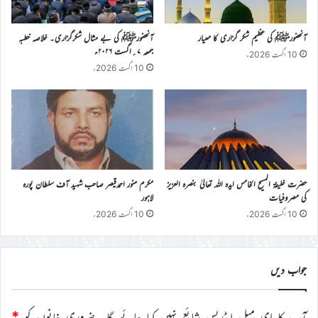
آنحضورﷺ کی عظیم شکر گزاری کا معیار
آنحضورﷺ کی بے مثال شکرگزاری۔ خلاصہ خطبہ
جمعہ ۷؍اگست ۲۰۲۶ء
10 اگست 2026ء
10 اگست 2026ء
حضرت خلیفۃ المسیح الخامس ایدہ اللہ تعالیٰ بنصرہ العزیز
مکرم منور احمدقیصر صاحب شہید آف سلطان پورہ
کی مصروفیات
لاہور
10 اگست 2026ء
10 اگست 2026ء
جواب دیں
آپ کا ای میل ایڈریس شائع نہیں کیا جائے گا۔
ضروری خانوں کو
*