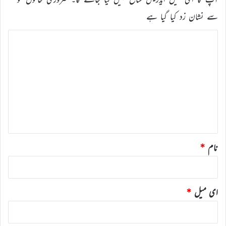
سے نشان زد کیا گیا ہے
ت
ب
ص
ر
ہ
*
نام
*
ای میل
*