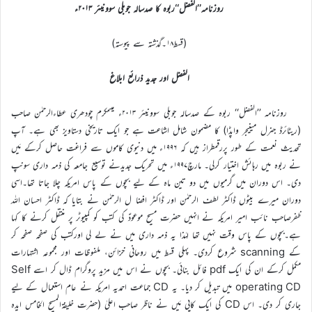
روزنامہ’’الفضل‘‘ربوہ کا صدسالہ جوبلی سوونیئر ۲۰۱۳ء
(قسط۱۸۔گذشتہ سے پیوستہ)
الفضل اور جدید ذرائع ابلاغ
روزنامہ ’’الفضل‘‘ ربوہ کے صدسالہ جوبلی سوونیئر ۲۰۱۳ء میںمکرم چودھری عطاءالرحمٰن صاحب
(ریٹائرڈ جنرل مینیجر واپڈا) کا مضمون شامل اشاعت ہے جو ایک تاریخی دستاویز بھی ہے۔ آپ
تحدیث نعمت کے طور پررقمطراز ہیں کہ ۱۹۹۶ء میں دنیوی کاموں سے فراغت حاصل کرکے مَیں
نے ربوہ میں رہائش اختیار کرلی۔ مارچ۱۹۹۷ء میں تحریک جدیدنے توسیع جامعہ کی ذمہ داری سونپ
دی۔ اس دوران میں گرمیوں میں دو تین ماہ کے لیے بچوں کے پاس امریکہ چلا جاتا تھا۔اسی
دوران میرے بیٹوں ڈاکٹر لطف الرحمٰن اور ڈاکٹر افضا ل الرحمٰن نے بتایا کہ ڈاکٹر احسان اللہ
ظفرصاحب نائب امیر امریکہ نے انہیں حضرت مسیح موعودؑ کی کتب کو کمپیوٹر پر منتقل کرنے کا کہا
ہے۔بچوں کے پاس وقت نہیں تھا لہٰذا یہ ذمہ داری میں نے لے لی اورکتب کی صفحہ صفحہ کر
کے scanning شروع کردی۔ پہلی قسط میں روحانی خزائن، ملفوظات اور مجموعہ اشتہارات
مکمل کرکے ان کی ایک pdf فائل بنائی۔ بچوں نے اس میں مزید پروگرام ڈال کر اسے Self
operating CD میں تبدیل کر دیا۔ یہ CD جماعت احمدیہ امریکہ نے عام استعمال کے لیے
جاری کر دی۔ اس CD کی ایک کاپی مَیں نے ناظر صاحب اعلیٰ (حضرت خلیفۃالمسیح الخامس ایدہ