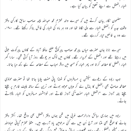
اخبار الفضل سے اپنے تعلق کو بیان کیا ہے۔
مضمون نگار بیان کرتے ہیں کہ میرے والد محترم محمد عبداللہ چیمہ صاحب سابق کارکن دفتر
وقف جدید کو الفضل اخبار سے دلی لگاؤ تھا اور وہ ہر ماہ کی اخبار کی فائل بناکر رکھتے تھے۔ ۱۹۷۰ء
سے وہ یہ فائلیں تیار کررہے تھے۔
میرے نانا جان حضرت میاں پیرمحمد صاحب پیرکوٹیؓ ضلع حافظ آباد کے گاؤں پیرکوٹ ثانی
میں رہتے تھے اور الفضل کے خریدار تھے۔ گاؤں میں ڈاک ہر چوتھے روز آیا کرتی تھی۔ سارا گھر
اخبار الفضل کا مطالعہ کرتا اور پھر اخبار کو مسجد میں دیگر احباب کے مطالعہ کے لیے رکھ دیا جاتا۔
جب ربوہ کے ریلوے سٹیشن پر مسافروں کو ٹھنڈا پانی مفت پلایا جاتا تھا تو حضرت مولوی
عطامحمد صاحبؓ بھی الفضل کا بنڈل لے کر وہاں موجود ہوتے اور ٹرین کے ساتھ پلیٹ فارم پر چلتے
چلتے بلند آواز سے ’’الفضل اخبار مفت‘‘کی آواز لگاتے اور خواہشمند مسافروں کو اخبار پکڑاتے
جاتے۔
ربوہ میں ہماری رہائش دارالرحمت غربی میں تھی جہاں دفتر الفضل بھی واقع تھا۔ اکثر دفتر
جانے کا موقع بھی ملتا اور آج اُن میں سے کئی مرحومین یاد آرہے ہیں۔ مثلاً محترم گیانی عباداللہ
صاحب مینیجر الفضل تھے، سادہ طبیعت، باریش درویش طبع بزرگ تھے اور دفتر کے اندر ہی ایک