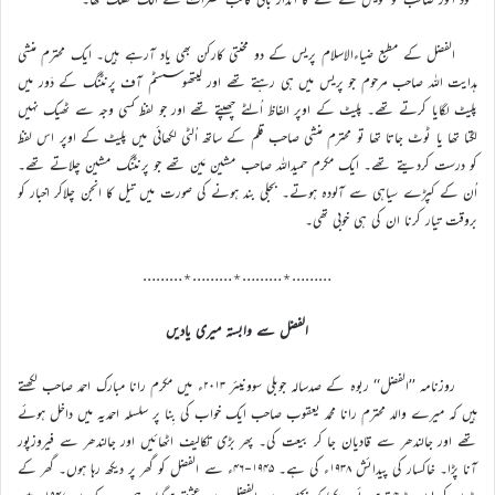
الفضل کے مطبع ضیاءالاسلام پریس کے دو محنتی کارکن بھی یاد آرہے ہیں۔ ایک محترم منشی
ہدایت اللہ صاحب مرحوم جو پریس میں ہی رہتے تھے اور لیتھوسسٹم آف پرنٹنگ کے دَور میں
پلیٹ لگایا کرتے تھے۔ پلیٹ کے اوپر الفاظ اُلٹے چھپتے تھے اور جو لفظ کسی وجہ سے ٹھیک نہیں
لگتا تھا یا ٹوٹ جاتا تھا تو محترم منشی صاحب قلم کے ساتھ اُلٹی لکھائی میں پلیٹ کے اوپر اس لفظ
کو درست کردیتے تھے۔ ایک مکرم حمیداللہ صاحب مشین مَین تھے جو پرنٹنگ مشین چلاتے تھے۔
اُن کے کپڑے سیاہی سے آلودہ ہوتے۔ بجلی بند ہونے کی صورت میں تیل کا انجن چلاکر اخبار کو
بروقت تیار کرنا ان کی ہی خوبی تھی۔
………٭………٭………٭………
الفضل سے وابستہ میری یادیں
روزنامہ ’’الفضل‘‘ ربوہ کے صدسالہ جوبلی سوونیئر ۲۰۱۳ء میں مکرم رانا مبارک احمد صاحب لکھتے
ہیں کہ میرے والد محترم رانا محمد یعقوب صاحب ایک خواب کی بِنا پر سلسلہ احمدیہ میں داخل ہوئے
تھے اور جالندھر سے قادیان جا کر بیعت کی۔ پھر بڑی تکالیف اٹھائیں اور جالندھر سے فیروزپور
آنا پڑا۔ خاکسار کی پیدائش ۱۹۳۸ء کی ہے۔ ۱۹۴۵-۴۶ء سے الفضل کو گھر پر دیکھ رہا ہوں۔ گھر کے