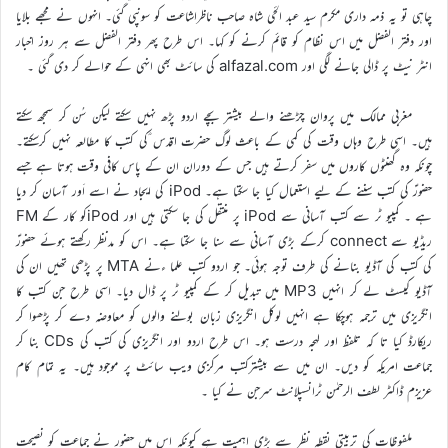
چاہی تو یہ ذمہ داری مکرم سید عبد الحٔی شاہ صاحب ناظراشاعت کو سونپی گئی۔ انہوں نے مجھے بلایا
اور دفتر الفضل میں اس نظام کو قائم کرنے کو کہا۔ اس طرح پھر دفتر الفضل سے ہر روز اخبار
انٹر نیٹ پر ڈالی جانے لگی اور alfazal.com کی سائٹ بھی انہی کے حوالے کر دی گئی ۔
مغربی ممالک میں پروان چڑھنے والے بیشتر بچے اردو پڑھ نہیں سکتے لیکن سُن کر سمجھ سکتے
ہیں۔ اسی طرح وہاں وقت کی کمی کے باعث لوگ حضرت اقدس ؑکی کتب کا مطالعہ نہیں کرسکتے۔
چونکہ وہ گھنٹوں کاروں میں سفر کرتے ہیں جس کے دوران ان کے پاس کافی وقت ہوتا ہے جسے
حضورؑ کی کتب سننے کے لیے استعمال کیا جا سکتا ہے۔ iPod کی ایجاد نے اسے اَور آسان کر دیا
ہے ۔ کمپیو ٹر سے کتب آسانی سے iPod پر منتقل کی جا سکتی ہیں اور iPodکو کار کے FM
ریڈیو سے connect کرکے بڑی آسانی سے سنا جا سکتا ہے۔ اس کو مدنظر رکھتے ہوئے حضورؑ
کی کتب کی آڈیو بنانے کی طرف توجہ ہوئی۔ جو اردو کتب علما ءنے MTA پر پڑھی تھیں ان کی
آڈیو کیسٹ لے کر انہیں MP3 میں تبدیل کر کے کمپیو ٹر پر ڈال دیا۔ اسی طرح جن کتب کا
انگریزی میں ترجمہ ہوچکا ہے انہیں لوکل انگریزی زبان بولنے والوں کو معاوضہ دے کر پڑھوا کر
ریکارڈ کیا تا کہ تلفظ اور لہجہ درست ہو۔ اس طرح اردو اور انگریزی کی کتب کی CDs بنا کر
جماعت امریکہ کو دیں۔ ان میں سے بیشترکتب مرکزی ویب سائٹ پر موجود ہیں۔ یہ تمام کام
عزیزم ڈاکٹر لطف الرحمٰن ٹرانسپلانٹ سرجن نے کیا ۔
ملفوظات کی تربیتی نقطہ نظر سے بڑی اہمیت ہے کیونکہ اس میں حضور نے جماعت کو نصیحت