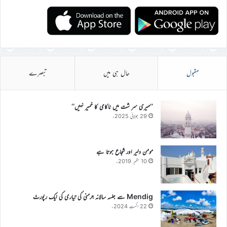
مقبول
حال ہی میں
تبصرے
’’میری سر شت میں ناکامی کا خمیر نہیں‘‘
29 جولائی 2025ء
مومن دلیر اور شجاع ہوتا ہے
10 ستمبر 2019ء
Mendig سے جلسہ سالانہ جرمنی کی تیاری کی ایک رپورٹ
22 اگست 2024ء