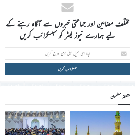
مختلف مضامین اور جماعتی خبروں سے آگاہ رہنے کے
لیے ہمارے نیوز لیٹر کو سبسکرائب کریں
اپنا
ای
میل
آئی
ڈی
درج
کریں
متعلقہ مضمون