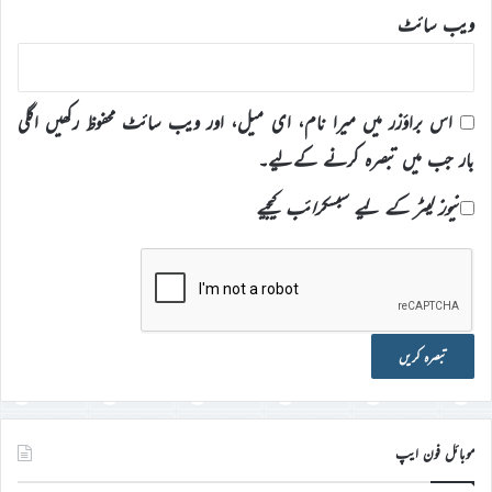
ویب‌ سائٹ
اس براؤزر میں میرا نام، ای میل، اور ویب سائٹ محفوظ رکھیں اگلی
بار جب میں تبصرہ کرنے کےلیے۔
نیوز لیٹر کے لیے سبسکرائب کیجیے
موبائل فون ایپ