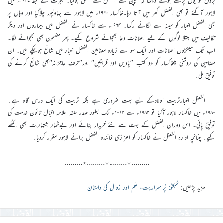
بڑوں کو یوں پڑھتے ہوئے دیکھا کہ بچپن سے الفضل سے عشق ہوگیا۔ ہجرت کے بعد ۱۹۴۷ء میں
لاہور آگئے تو بھی الفضل گھر میں آتا رہا۔خاکسار ۱۹۶۰ء میں لاہور سے بہاولپور چلاگیا اور وہاں پر
بھی الفضل اخبار کو سینہ سے لگائے رکھا۔ ۱۹۶۴ء سے خاکسار نے الفضل میں بیماروں اور دیگر
تکالیف میں مبتلا لوگوں کے لیے اعلاناتِ دعا بھجوانے شروع کیے۔ پھر مضمون بھی بھجوانے لگا۔
اب تک سینکڑوں اعلانات اور ایک سو سے زیادہ مضامین الفضل اخبار میں شائع ہوچکے ہیں۔ ان
مضامین کی روشنی میںخاکسار کو دو کتب ’’یادیں اور قربتیں‘‘ اور’’حرف عاجزانہ‘‘بھی شائع کرنے کی
توفیق ملی۔
الفضل اخبارتربیت اولادکے لیے بہت ضروری ہے بلکہ تربیت کی ایک درس گاہ ہے۔
۱۹۸۰ء میں خاکسار لاہور آگیا تو ۱۹۸۳ء سے ۲۰۱۲ء تک بطور صدر حلقہ علامہ اقبال ٹائون خدمت کی
توفیق پائی۔ اس دوران الفضل کے بہت سے نئے خریدار بنائے اور بےشمار اشتہارات بھی اکٹھے
کیے۔ چنانچہ ادارہ الفضل نے خاکسار کو اعزازی نمائندہ الفضل برائے لاہور مقرر کردیا۔
………٭………٭………٭………
مزید پڑھیں:
ٹمبکٹو: پُراسراریت، علم اور زوال کی داستان