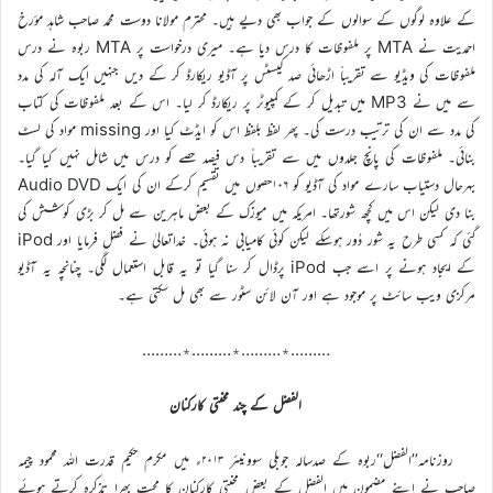
کے علاوہ لوگوں کے سوالوں کے جواب بھی دیے ہیں۔ محترم مولانا دوست محمد صاحب شاہد مؤرخ
احمدیت نے MTA پر ملفوظات کا درس دیا ہے۔ میری درخواست پر MTA ربوہ نے درس
ملفوظات کی ویڈیو سے تقریباً اڑھائی صد کیسٹس پر آڈیو ریکارڈ کر کے دیں جنہیں ایک آلہ کی مدد
سے میں نے MP3 میں تبدیل کر کے کمپیوٹر پر ریکارڈ کر لیا۔ اس کے بعد ملفوظات کی کتاب
کی مدد سے ان کی ترتیب درست کی۔ پھر لفظ بلفظ اس کو ایڈٹ کیا اور missing مواد کی لسٹ
بنائی۔ ملفوظات کی پانچ جلدوں میں سے تقریباً دس فیصد حصے کو درس میں شامل نہیں کیا گیا۔
بہرحال دستیاب سارے مواد کی آڈیو کو ۱۰۶حصوں میں تقسیم کرکے ان کی ایک Audio DVD
بنا دی لیکن اس میں کچھ شورتھا۔ امریکہ میں میوزک کے بعض ماہرین سے مل کر بڑی کوشش کی
گئی کہ کسی طرح یہ شور دُور ہوسکے لیکن کوئی کامیابی نہ ہوئی۔ خداتعالیٰ نے فضل فرمایا اور iPod
کے ایجاد ہونے پر اسے جب iPod پرڈال کر سنا گیا تو یہ قابل استعمال لگی۔ چنانچہ یہ آڈیو
مرکزی ویب سائٹ پر موجود ہے اور آن لائن سٹور سے بھی مل سکتی ہے۔
………٭………٭………٭………
الفضل کے چند محنتی کارکنان
روزنامہ’’الفضل‘‘ربوہ کے صدسالہ جوبلی سوونیئر ۲۰۱۳ء میں مکرم حکیم قدرت اللہ محمود چیمہ
صاحب نے اپنے مضمون میں الفضل کے بعض محنتی کارکنان کا محبت بھرا تذکرہ کرتے ہوئے