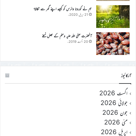
ہم نے کورونا وائرس کو کیسے اپنے گھر سے نکالا؟
21 اپریل 2020ء
آنحضرت صلی اللہ علیہ وسلم کے بعض نسخے
20 اگست 2019ء
آرکائیوز
اگست 2026
جولائی 2026
جون 2026
مئی 2026
اپریل 2026