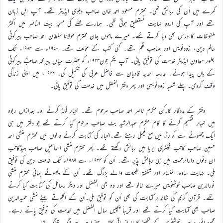
کمرے میں اُن کی رہائش تھی۔ محترم مسعود احمد خان صاحب دہلوی ایڈیٹر تھے۔ آپ اہل زبان
تھے اور آپ کی اردو نہایت نستعلیق ہوتی تھی۔ ہمارے محلّے کی مسجد بیت الناصر میں اکثر
ملفوظات کا درس بھی دیا کرتے تھے۔ میرے ماموں جان محترم مولانا سلطان احمد صاحب پیرکوٹی
عالم دین، زودنویس اور صاحب قلم تھے۔ کئی کتب کے مؤلف تھے۔ ۱۹۷۰ء سے ۱۹۸۳ء تک
بطور معاون ایڈیٹر خدمت کی توفیق پائی۔ آپ یکم جون۱۹۲۳ء کو حضرت میاں پیرمحمد صاحبؓ پیرکوٹی
کے ہاں پیدا ہوئے۔ مدرسہ احمدیہ قادیان سے فاضل عربی کی تکمیل کی۔ ۱۹۴۶ء میں اپنی زندگی
وقف کردی۔ پہلے شعبہ زودنویسی اور پھر دفتر الفضل میں خدمت کی توفیق پائی۔
دفتر کے مددگار کارکن مکرم ناصر احمد صاحب مرحوم تھے۔ اخبار فولڈ کرنے اور بعدازاں ربوہ
میں اخبار تقسیم کرنے کا کام مکرم عبدالرشید بٹ صاحب مرحوم کیا کرتے تھے جو دفتر میں ہی
ایک چھوٹے سے کوارٹر میں مع فیملی رہتے تھے۔اخبار کی کتابت کرنے والوں میں محترم منشی احمد
حسین صاحب کاتب فیکٹری ایریا میں رہائش رکھتے تھے۔ پھر محترم منشی اسماعیل صاحب ہیڈکاتب
ان دنوں دارالرحمت میں ہی رہائش پذیر تھے۔ اُن کو ۱۹۳۴ء سے ۱۹۸۹ء تک خدمت دین کی توفیق
ملی۔ نہایت سادہ، ملنسار اور شگفتہ طبیعت والے بزرگ تھے۔ اُن کے چھوٹے بھائی محترم منشی
نورالدین صاحب خوشنویس میرے خالو تھے اور وہ بھی الفضل اور دیگر رسائل کی کتابت کیا کرتے
تھے۔ قرآن کریم کی شاندار کتابت کی بھی اُن کو توفیق ملی۔اُن کے اکلوتے بیٹے منشی حمیدالدین
صاحب بھی کتابت کیا کرتے تھے اور قریباً پچیس سال الفضل میں خدمت کی توفیق پاتے رہے۔
محمود انور صاحب خوشنویس کے لکھنے کا انداز باقی کاتب حضرات سے الگ تھلگ تھا۔