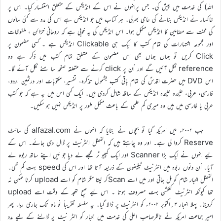
اللہ) کی خدمت میں پیش کی۔ جس پرانہوں نے اس کے انڈیکس کے متعلق استفسار کیا۔ اس پر
خاکسار نے انڈیکس بنانے کی حامی بھرلی۔ ہر کتاب میں جو انڈیکس ہے اس کی مدد سے کئی سالوں
کی محنت سے مضامین کا انڈیکس مکمل ہوا۔ اس انڈیکس کی یہ خوبی ہے کہ روحانی خزائن ، ملفوظات
اور مجموعہ اشتہارات کی تمام کتب کا ایک ہی Clickable انڈیکس ہے ۔ کسی مضمون پر
Click کریں تو جہاں جہاں بھی اس مضمون کے متعلق تمام کتب میں ذکر ہے وہ
reference نکل آئیں گے اور اُن پر click کرنے سے متعلقہ صفحہ سا منے نکل آئے گا۔
اس DVD میں حضرت اقدسؑ کی تمام باقی کتب بشمول تذکرہ، تفسیر، مکتوبات اور درثمین اردو،
فارسی، عربی، علیحدہ علیحدہ انڈیکس کے ساتھ شامل کردی ہیں۔ ایک کمی اس میں یہ ہے کہ جو کتب
عربی یا فارسی میں ہیں وہ میری کم علمی کے باعث مکمل طور پر انڈیکس نہیں ہو سکیں۔
جب ۲۰۰۲ء میں امریکہ گیا تو بچوں نے بتایا کہ انہوں نے alfazal.com کی سائٹ
Reserve کروا لی ہے۔ اور وہ چاہتے ہیں کہ الفضل انٹرنیٹ پر ڈال دی جائے۔ اس کے
لیے انہوں نے ایک بڑا Scanner اور ایک کمپیو ٹر مجھے لے دیا جو مَیں اپنے ساتھ ربوہ لے
آیا۔ اُن دنوں ربوہ میں انٹرنیٹ ٹیلیفون کے ذریعہ آتا تھا اور اس کی speed بہت کم تھی۔
الفضل اخبار شام کو مل جاتی اور میں اسے Scanکر لیتا مگر شام کو اسے upload کرنا ممکن نہ
تھا کیونکہ انٹرنیٹ کنکشن بہت مصروف ہوتا ۔ اس لیے صبح تہجد کے وقت اسے upload
کردیتا۔ پہلا اخبار ۳؍اکتوبر ۲۰۰۲ء کو انٹرنیٹ پر ڈالا گیا۔ یہ سلسلہ تقریباً نو ماہ تک جاری رہا۔ پھر
امیر جماعت امریکہ نے ناظرصاحب اعلیٰ کی خدمت میں اخبار کو انٹر نیٹ پر ڈالنے کے لیے مدد