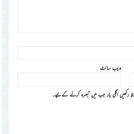
ویب‌ سائٹ
وظ رکھیں اگلی بار جب میں تبصرہ کرنے کےلیے۔