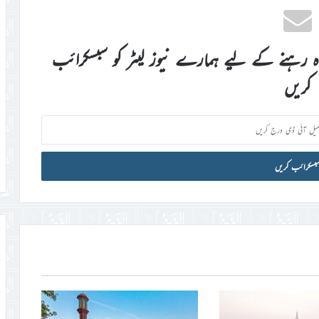
اہ رہنے کے لیے ہمارے نیوز لیٹر کو سبسکرائب
کریں