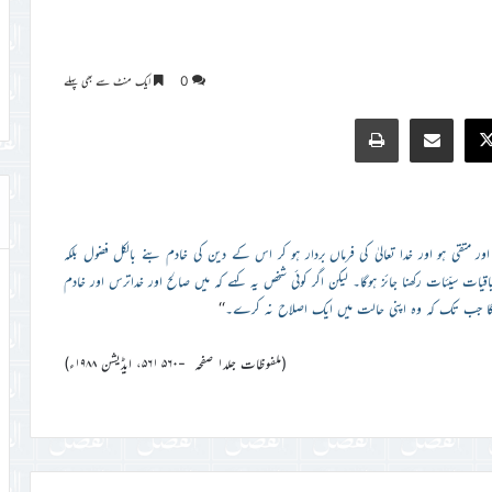
0
ایک منٹ سے بھی پہلے
Print
Share via Email
Faceb
X
تقی ہو اور خدا تعالیٰ کی فرماں بردار ہو کر اس کے دین کی خادم بنے بالکل فضول بلکہ
ت سیّئات رکھنا جائز ہوگا۔ لیکن اگر کوئی شخص یہ کہے کہ میں صالح اور خداترس اور خادم
ٰ ہوگا جب تک کہ وہ اپنی حالت میں ایک اصلاح نہ کرے۔
‘‘
(ملفوظات جلد۱ صفحہ -۵۶۰ ۵۶۱، ایڈیشن ۱۹۸۸ء)