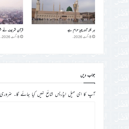
ہر نشہ آور چیز حرام ہے
قرآن شریف نے شراب 
8 اگست 2026ء
8 اگست 2026ء
جواب دیں
آپ کا ای میل ایڈریس شائع نہیں کیا جائے گا۔
ضروری 
ت
ب
ص