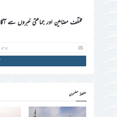
مختلف مضامین اور جماعتی خبروں سے آگ
اپنا
ای
میل
آئی
ڈی
درج
کریں
متعلقہ مضمون