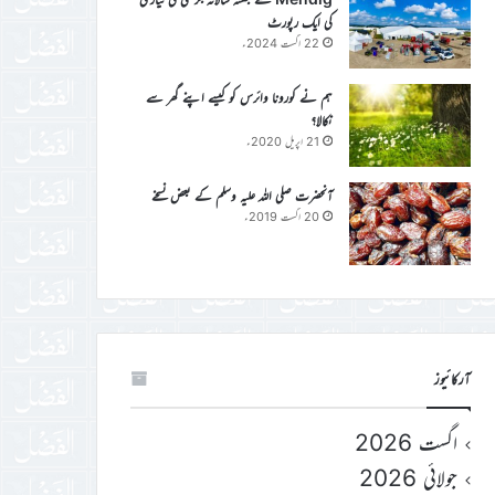
کی ایک رپورٹ
22 اگست 2024ء
ہم نے کورونا وائرس کو کیسے اپنے گھر سے
نکالا؟
21 اپریل 2020ء
آنحضرت صلی اللہ علیہ وسلم کے بعض نسخے
20 اگست 2019ء
آرکائیوز
اگست 2026
جولائی 2026