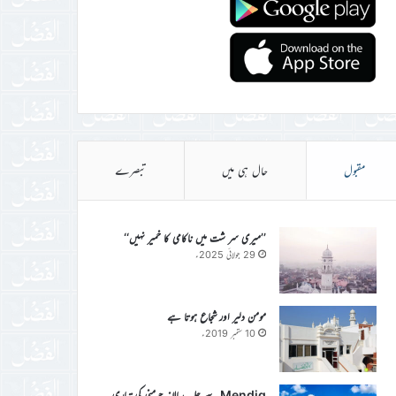
مقبول
حال ہی میں
تبصرے
’’میری سر شت میں ناکامی کا خمیر نہیں‘‘
29 جولائی 2025ء
مومن دلیر اور شجاع ہوتا ہے
10 ستمبر 2019ء
Mendig سے جلسہ سالانہ جرمنی کی تیاری