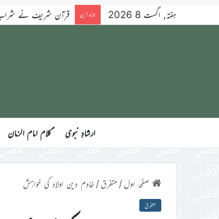
ہفتہ, اگست 8 2026
قرآن شریف نے شراب کو 
تازہ ترین
ارشادِ نبوی
ؑکلام امام الزمان
صفحۂ اول
/
متفرق
/
خادم دین اولاد کی خواہش
متفرق