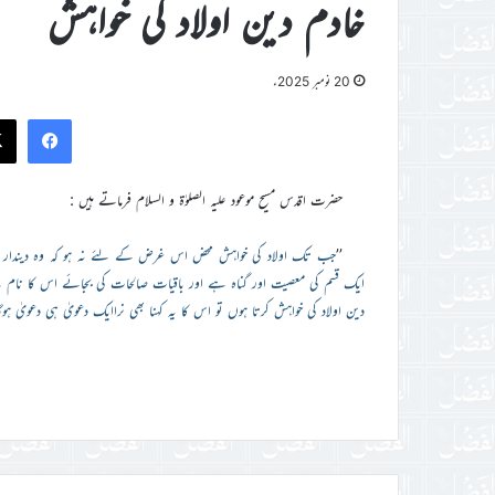
خادم دین اولاد کی خواہش
20 نومبر 2025ء
ook
حضرت اقدس مسیح موعود علیہ الصلوٰۃ و السلام فرماتے ہیں :
’’
جب تک اولاد کی خواہش محض اس غرض کے لئے نہ ہو کہ وہ دیندار اور م
ایک قسم کی معصیت اور گناہ ہے اور باقیات صالحات کی بجائے اس کا نام باقیا
دین اولاد کی خواہش کرتا ہوں تو اس کا یہ کہنا بھی نراایک دعویٰ ہی دعوی