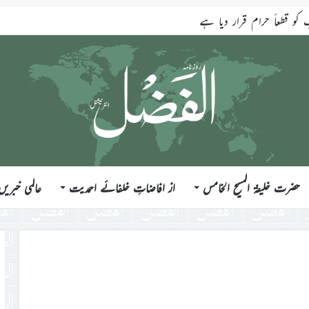
قطعاً حرام قرار دیا ہے
حضرت خلیفۃ المسیح الخامس
از افاضاتِ خلفائے احمدیت
عالمی خبریں