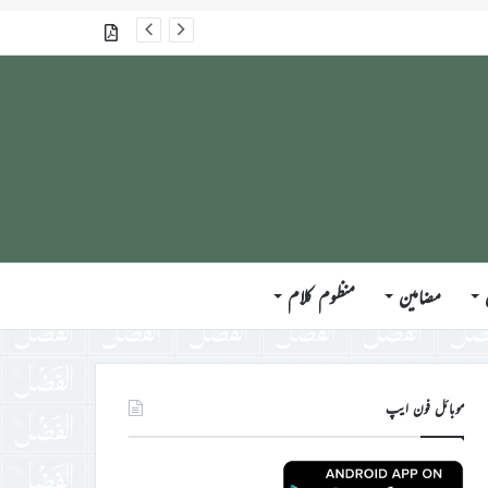
گذشتہ شمارے
مضامین
منظوم کلام
موبائل فون ایپ