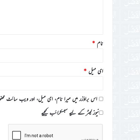
ر
ہ
*
نام
*
ای میل
*
اس براؤزر میں میرا نام، ای میل، اور ویب سائٹ محف
نیوز لیٹر کے لیے سبسکرائب کیجیے