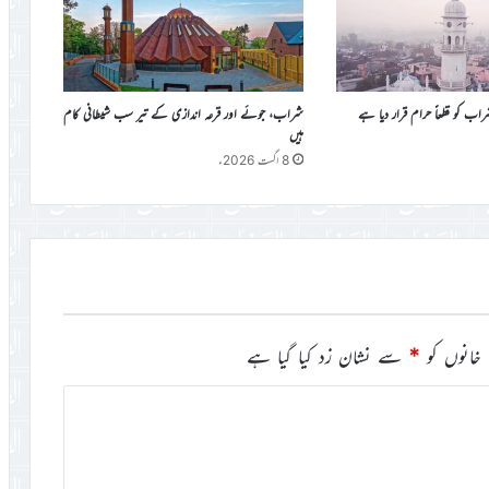
کو قطعاً حرام قرار دیا ہے
شراب، جوئے اور قرعہ اندازی کے تیر سب شیطانی کام
ہیں
8 اگست 2026ء
خانوں کو
*
سے نشان زد کیا گیا ہے