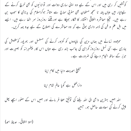
کوششیں کر رہی ہیں اور اس کے لیے وہ اپنی ساری دولت اور توانائیوں کو بھی خرچ کرنے کے
لیےتیار ہیں وہاں چند نا سمجھ مسلمان بھی مغربی سماج سے متاثر ہوکراسلام کی بدنامی کا سبب بن
رہے ہیں۔ نتیجۃً معاشرہ اخلاقی انتشار کا شکار ہوچکا ہے اورفتنے روزبروز سر اٹھا رہے ہیں، ایسے
میں اہل علم و فن کی ذمہ داری ہوتی ہے کہ وہ معاشرے کی اصلاح کے لیے جدو جہد کریں۔
موجودہ زمانے میں جہاں دین کی بنیادوں کو کمزور کرنے کی مسلسل اور بھرپور کوشش کی
جارہی ہے،نئی نسل روزبروز گمراہی کی جانب بڑھ رہی ہے وہاں اس کارِ پیغمبرانه کو بصیرت اور
تدبّر کے ساتھ انجام دینے کی ضرورت ہے۔
تبلیغِ احمدیت دنیا میں کام اپنا
دارُالعمل ہے گویا عالم تمام اپنا
اللہ ہمیں بہترین داعی الیٰ اللہ بننے کی توفیق عطا فر مائے اور ہمیں اس کے حضور اچھے پھل
پیش کرنے کی سعادت حاصل ہو۔ آمین
(امۃ الشافی۔ حدیقہ احمد)