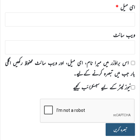
ای میل
*
ویب‌ سائٹ
اس براؤزر میں میرا نام، ای میل، اور ویب سائٹ محفوظ رکھیں اگلی
بار جب میں تبصرہ کرنے کےلیے۔
نیوز لیٹر کے لیے سبسکرائب کیجیے