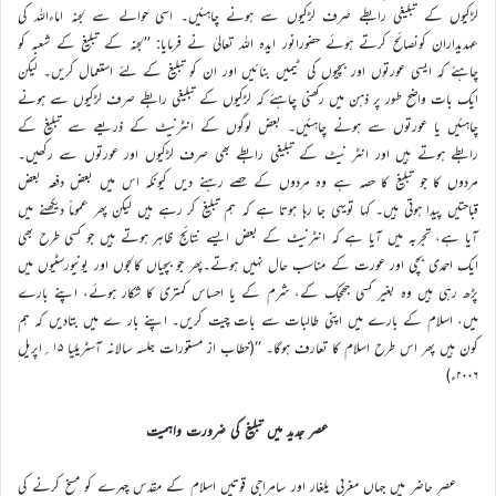
لڑکیوں کے تبلیغی رابطے صرف لڑکیوں سے ہونے چاہئیں۔ اسی حوالے سے لجنہ اماءاللہ کی
عہدیداران کونصائح کرتے ہوئے حضورانور ایدہ اللہ تعالیٰ نے فرمایا: ’’لجنہ کے تبلیغ کے شعبہ کو
چاہئے کہ ایسی عورتوں اور بچیوں کی ٹیمیں بنائیں اور ان کو تبلیغ کے لئے استعمال کریں۔ لیکن
ایک بات واضح طور پر ذہن میں رکھنی چاہئے کہ لڑکیوں کے تبلیغی رابطے صرف لڑکیوں سے ہونے
چاہئیں یا عورتوں سے ہونے چاہئیں۔ بعض لوگوں کے انٹرنیٹ کے ذریعے سے تبلیغ کے
رابطے ہوتے ہیں اور انٹر نیٹ کے تبلیغی رابطے بھی صرف لڑکیوں اور عورتوں سے رکھیں۔
مردوں کا جو تبلیغ کا حصہ ہے وہ مردوں کے حصے رہنے دیں کیونکہ اس میں بعض دفعہ بعض
قباحتیں پیدا ہوتی ہیں۔ کہا تویہی جا رہا ہوتا ہے کہ ہم تبلیغ کر رہے ہیں لیکن پھر عموماً دیکھنے میں
آیا ہے، تجربہ میں آیا ہے کہ انٹرنیٹ کے بعض ایسے نتائج ظاہر ہوتے ہیں جو کسی طرح بھی
ایک احمدی بچی اور عورت کے مناسب حال نہیں ہوتے۔پھر جو بچیاں کالجوں اور یونیورسٹیوں میں
پڑھ رہی ہیں وہ بغیر کسی جھجک کے، شرم کے یا احساس کمتری کا شکار ہوئے، اپنے بارے
میں، اسلام کے بارے میں اپنی طالبات سے بات چیت کریں۔ اپنے بار ے میں بتادیں کہ ہم
کون ہیں پھر اس طرح اسلام کا تعارف ہوگا۔ ‘‘(خطاب از مستورات جلسہ سالانہ آسٹریلیا ۱۵؍اپریل
۲۰۰۶ء)
عصر جدید میں تبلیغ کی ضرورت واہمیت
عصرِ حاضر میں جہاں مغربی یلغار اور سامراجی قوتیں اسلام کے مقدس چہرے کو مسخ کرنے کی