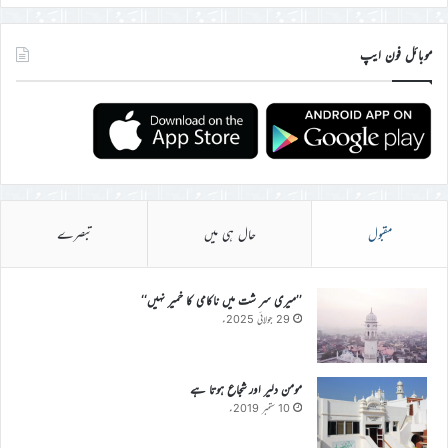
موبائل فون ایپ
مقبول
حال ہی میں
تبصرے
’’میری سر شت میں ناکامی کا خمیر نہیں‘‘
29 جولائی 2025ء
مومن دلیر اور شجاع ہوتا ہے
10 ستمبر 2019ء