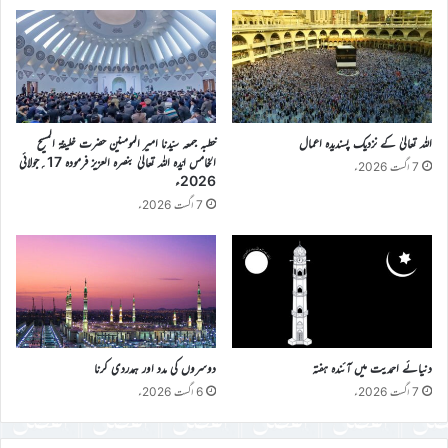
اللہ تعالیٰ کے نزدیک پسندیدہ اعمال
خطبہ جمعہ سیّدنا امیر المومنین حضرت خلیفۃ المسیح
الخامس ایّدہ اللہ تعالیٰ بنصرہ العزیز فرمودہ 17؍جولائی
7 اگست 2026ء
2026ء
7 اگست 2026ء
دنیائے احمدیت میں آئندہ ہفتہ
دوسروں کی مدد اور ہمدردی کرنا
7 اگست 2026ء
6 اگست 2026ء