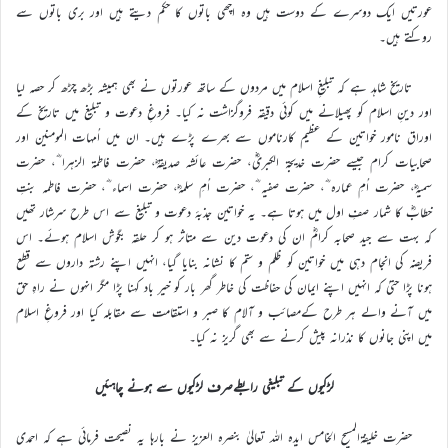
عورتیں ایک دوسرے کے دوست ہیں وہ اچھی باتوں کا حکم دیتے ہیں اور بری باتوں سے
روکتے ہیں۔
تاریخ شاہد ہے کہ تبلیغِ اسلام میں مردوں کے ساتھ عورتوں نے بھی ہمیشہ بڑھ چڑھ کر حصہ لیا
اور دینِ اسلام کو پھیلانے میں کوئی دقیقہ فروگزاشت نہ کیا۔ فروغِ دعوت و تبلیغ میں تاریخ کے
اوراق نامور خواتین کے عظیم کارناموں سے بھرے پڑے ہیں۔ ان میں اُمہات المومنین اور
صحابیات کرام جیسے حضرت خدیجۃ الکبریٰؓ، حضرت عائشہ صدیقہؓ، حضرت فاطمۃ الزہرا ؓ، حضرت
سمیہؓ، حضرت اُمِ عمارہ ؓ، حضرت صفیہ ؓ، حضرت اُمِ سلمہؓ، حضرت اسماء ؓ، حضرت فاطمہ بنتِ
خطابؓ کا شمار صفِ اول میں ہوتا ہے۔ یہ خواتین جذبۂ دعوت و تبلیغ سے اس طرح سرشار تھیں
کہ بہت سے جید صحابہ کرامؓ ان کی دعوت دین سے متاثر ہو کر حلقہ بگوش اسلام ہوئے۔ اس
فریضہ کی انجام دہی میں خواتین کو ظلم و ستم کا نشانہ بنایا گیا، انہیں اپنے رشتہ داروں سے قطع
ہونا پڑا حتیٰ کہ انہیں اپنے ایمان کی حفاظت کی خاطر گھر بار کو خیر باد کہنا پڑا مگر انہوں نے راہِ حق
میں آنے والے ہر طرح کےمصائب و آلام کا صبر و استقامت سے مقابلہ کیا اور فروغِ اسلام
میں اپنی جانوں کا نذرانہ پیش کرنے سے بھی گریز نہ کیا۔
لڑکیوں کے تبلیغی رابطےصرف لڑکیوں سے ہونے چاہئیں
حضرت خلیفۃالمسیح الخامس ایدہ اللہ تعالیٰ بنصرہ العزیز نے بارہا یہ نصیحت فرمائی ہے کہ احمدی