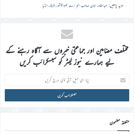
مزید پڑھیں:
عبدالقادر خان صاحب ایم اے بھوبنیشور،اڈیشہ،انڈیا
مختلف مضامین اور جماعتی خبروں سے آگاہ رہنے کے
لیے ہمارے نیوز لیٹر کو سبسکرائب کریں
اپنا
ای
میل
آئی
ڈی
درج
کریں
متعلقہ مضمون