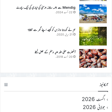
Mendig سے جلسہ سالانہ جرمنی کی تیاری کی ایک رپورٹ
22 اگست 2024ء
ہم نے کورونا وائرس کو کیسے اپنے گھر سے نکالا؟
21 اپریل 2020ء
آنحضرت صلی اللہ علیہ وسلم کے بعض نسخے
20 اگست 2019ء
آرکائیوز
اگست 2026
جولائی 2026