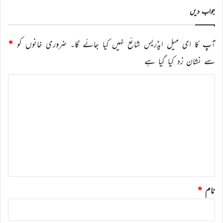
جواب دیں
آپ کا ای میل ایڈریس شائع نہیں کیا جائے گا۔
ضروری خانوں کو
*
سے نشان زد کیا گیا ہے
ت
ب
ص
ر
ہ
*
نام
*