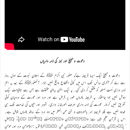
دعوت و تبلیغ اور لجنہ کی ذمہ داریاں
دعوت و تبلیغ ایک ایسا فریضہ ہےکہ حضور نبی اکرم ﷺ کے اِعلانِ نبوت کے اول روز
سے لے کر آخری سانس تک اس میں کوئی اِنقطاع واقع نہیں ہوا۔ آنحضورﷺ کے بعد یہ اہم
ذمہ داری اُمتِ مسلمہ کو منتقل کر دی گئی۔ یہ ایک ایسی بدیہی حقیقت ہے جس سے تاقیامت سبک
دوش نہیں ہوا جاسکتا۔ یہ فریضہ یکساں طور پر فرض ہے اور مرد اور عورت کے درمیان کوئی
تفریق نہیں کرتا۔ عورت کی ذمہ داری صرف اُمورِخانہ داری، شوہر اور بچوں کی خدمت تک ہی
محدود نہیں ہے بلکہ فریضۂ امر بالمعروف و نہی عن المنکر میں وہ مرد کے ساتھ یکساں شامل ہے۔
اس پر قرآنِ حکیم شاہد ہے: وَالۡمُؤۡمِنُوۡنَ وَالۡمُؤۡمِنٰتُ بَعۡضُہُمۡ اَوۡلِیَآءُ بَعۡضٍ
ۘ یَاۡمُرُوۡنَ بِالۡمَعۡرُوۡفِ وَیَنۡہَوۡنَ عَنِ الۡمُنۡکَرِ(التوبہ :۷۱)مومن مرد اور مومن