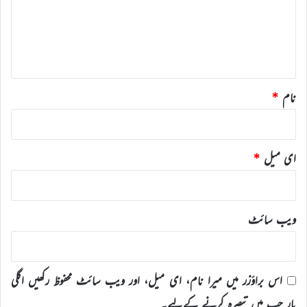
ر
ہ
*
نام
*
ای میل
*
ویب‌ سائٹ
اس براؤزر میں میرا نام، ای میل، اور ویب سائٹ محفوظ رکھیں اگلی
بار جب میں تبصرہ کرنے کےلیے۔