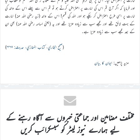
امارت پر اعتراض کیا۔ اس پر نبی کریم صلی اللہ علیہ وسلم نے صحابہ رضی اللہ عنہم کو خطاب کیا
اور فرمایا کہ اگر آج تم اس کی امارت پر اعتراض کرتے ہو تو تم اس سے پہلے اس کے والد کی
امارت پر اسی طرح اعتراض کر چکے ہو اور اللہ کی قسم! اس کے والد (زید رضی اللہ عنہ) امارت
کے بہت لائق تھے اور مجھے سب سے زیادہ عزیز تھے اور یہ (یعنی اسامہ رضی اللہ عنہ) بھی ان
کے بعد مجھے سب سے زیادہ عزیز ہے۔
(
صحيح البخاري، كتاب المغازي، حدیث: ۴۴۶۹
)
مزید پڑھیں:
ایمان کا بیان
مختلف مضامین اور جماعتی خبروں سے آگاہ رہنے کے
لیے ہمارے نیوز لیٹر کو سبسکرائب کریں