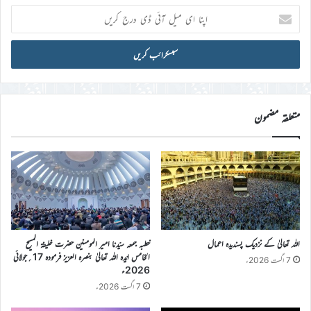
اپنا
ای
میل
آئی
ڈی
درج
کریں
متعلقہ مضمون
اللہ تعالیٰ کے نزدیک پسندیدہ اعمال
خطبہ جمعہ سیّدنا امیر المومنین حضرت خلیفۃ المسیح
الخامس ایّدہ اللہ تعالیٰ بنصرہ العزیز فرمودہ 17؍جولائی
7 اگست 2026ء
2026ء
7 اگست 2026ء