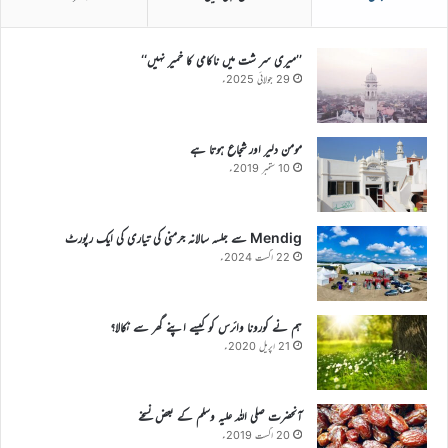
’’میری سر شت میں ناکامی کا خمیر نہیں‘‘
29 جولائی 2025ء
مومن دلیر اور شجاع ہوتا ہے
10 ستمبر 2019ء
Mendig سے جلسہ سالانہ جرمنی کی تیاری کی ایک رپورٹ
22 اگست 2024ء
ہم نے کورونا وائرس کو کیسے اپنے گھر سے نکالا؟
21 اپریل 2020ء
آنحضرت صلی اللہ علیہ وسلم کے بعض نسخے
20 اگست 2019ء