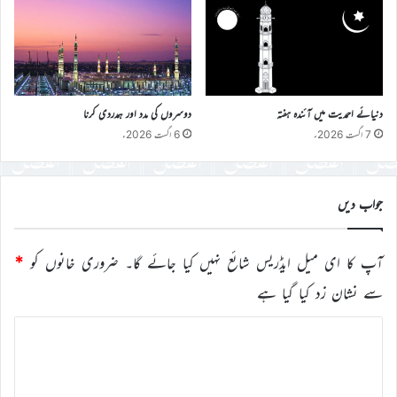
دنیائے احمدیت میں آئندہ ہفتہ
دوسروں کی مدد اور ہمدردی کرنا
7 اگست 2026ء
6 اگست 2026ء
جواب دیں
آپ کا ای میل ایڈریس شائع نہیں کیا جائے گا۔
ضروری خانوں کو
*
سے نشان زد کیا گیا ہے
ت
ب
ص