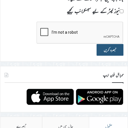
نیوز لیٹر کے لیے سبسکرائب کیجیے
موبائل فون ایپ
مقبول
حال ہی میں
تبصرے