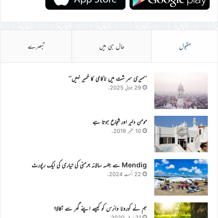
مقبول
حال ہی میں
تبصرے
’’میری سر شت میں ناکامی کا خمیر نہیں‘‘
29 جولائی 2025ء
مومن دلیر اور شجاع ہوتا ہے
10 ستمبر 2019ء
Mendig سے جلسہ سالانہ جرمنی کی تیاری کی ایک رپورٹ
22 اگست 2024ء
ہم نے کورونا وائرس کو کیسے اپنے گھر سے نکالا؟
21 اپریل 2020ء