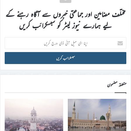
مختلف مضامین اور جماعتی خبروں سے آگاہ رہنے کے
لیے ہمارے نیوز لیٹر کو سبسکرائب کریں
اپنا
ای
میل
آئی
ڈی
درج
کریں
متعلقہ مضمون