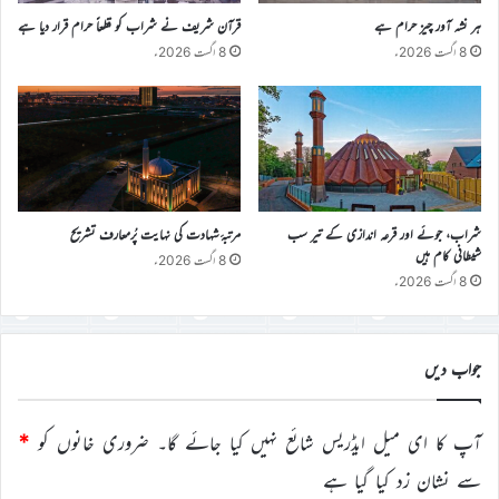
ہر نشہ آور چیز حرام ہے
قرآن شریف نے شراب کو قطعاً حرام قرار دیا ہے
8 اگست 2026ء
8 اگست 2026ء
شراب، جوئے اور قرعہ اندازی کے تیر سب
مرتبۂ شہادت کی نہایت پُرمعارف تشریح
شیطانی کام ہیں
8 اگست 2026ء
8 اگست 2026ء
جواب دیں
آپ کا ای میل ایڈریس شائع نہیں کیا جائے گا۔
ضروری خانوں کو
*
سے نشان زد کیا گیا ہے