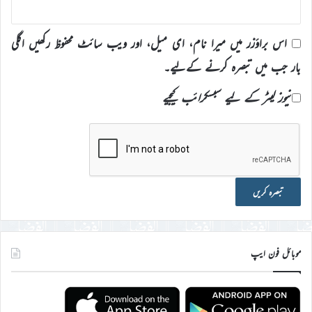
اس براؤزر میں میرا نام، ای میل، اور ویب سائٹ محفوظ رکھیں اگلی
بار جب میں تبصرہ کرنے کےلیے۔
نیوز لیٹر کے لیے سبسکرائب کیجیے
موبائل فون ایپ