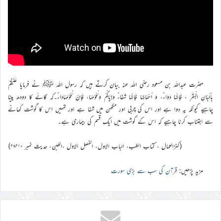
حضرت عبداللہ بن مسعود رضی اللہ عنہ بیان کرتے ہیں کہ رسول اللہ ﷺ نے فرمایا عَلَيْكُمْ
بِأَلْبَانِ الْبَقَرِ ، فَإِنَّهَا دَوَاءٌ، وَ أَسْمَانِهَا فَإِنَّهَا شِفَاءٌ وَإِيَّاكُمْ وَلُحُوْمَهَا، فَإِنَّ لُحُوْمَهَادَاءٌ۔کہ گائے کا دودھ پینا
چاہیے کیونکہ یہ دوا ہے اور اس کی چربی اور مکھن میں شفا ہے اور تمہیں اس کا گوشت کھانے
سے اجتناب کرنا چاہیے کہ اس کے گوشت میں ایک قسم کی بیماری ہے۔
(کنزالعمال ، کتاب الطب، الباب الاول، الفصل الاول ،اللبن، حدیث نمبر ۲۸۲۱۰)
مزید پڑھیں:
قرآن کی سب سے بڑی سورت