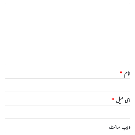
ت
ب
ص
ر
ہ
*
نام
*
ای میل
*
ویب‌ سائٹ