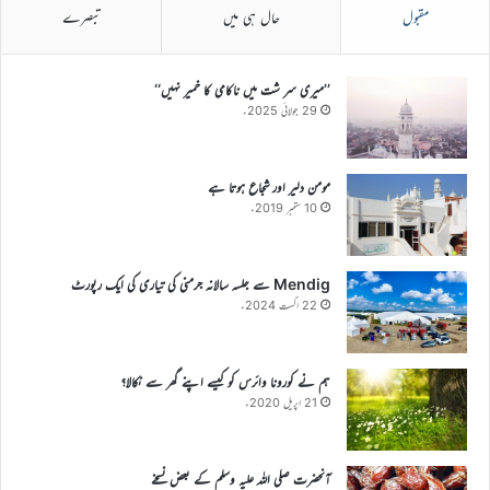
مقبول
حال ہی میں
تبصرے
’’میری سر شت میں ناکامی کا خمیر نہیں‘‘
29 جولائی 2025ء
مومن دلیر اور شجاع ہوتا ہے
10 ستمبر 2019ء
Mendig سے جلسہ سالانہ جرمنی کی تیاری کی ایک رپورٹ
22 اگست 2024ء
ہم نے کورونا وائرس کو کیسے اپنے گھر سے نکالا؟
21 اپریل 2020ء
آنحضرت صلی اللہ علیہ وسلم کے بعض نسخے