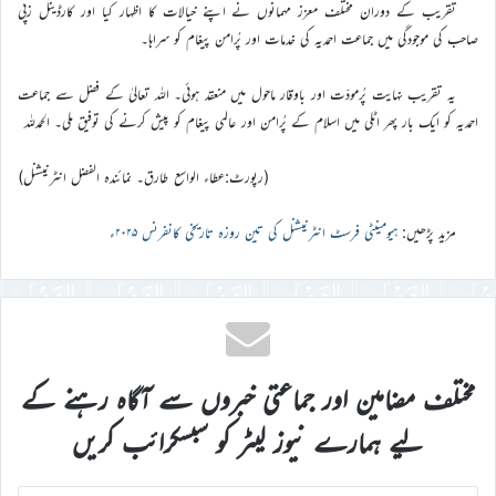
تقریب کے دوران مختلف معزز مہمانوں نے اپنے خیالات کا اظہار کیا اور کارڈینل زپی
صاحب کی موجودگی میں جماعت احمدیہ کی خدمات اور پُرامن پیغام کو سراہا۔
یہ تقریب نہایت پُرمودّت اور باوقار ماحول میں منعقد ہوئی۔ اللہ تعالیٰ کے فضل سے جماعت
احمدیہ کو ایک بار پھر اٹلی میں اسلام کے پُرامن اور عالمی پیغام کو پیش کرنے کی توفیق ملی۔ الحمدللہ
(رپورٹ:عطاء الواسع طارق۔ نمائندہ الفضل انٹرنیشنل)
مزید پڑھیں:
ہیومینٹی فرسٹ انٹرنیشنل کی تین روزہ تاریخی کانفرنس ۲۰۲۵ء
مختلف مضامین اور جماعتی خبروں سے آگاہ رہنے کے
لیے ہمارے نیوز لیٹر کو سبسکرائب کریں