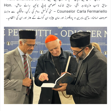
سابق نائب وزیرِخارجہ اٹلی، سابق نمائندہ خصوصی یورپی یونین برائے ساحل، Hon.
Counselor Carla Fermariello – سٹی کونسل روم کی رکن، ویٹیکن سے وابستہ
معروف اساتذہ، مذہبی ماہرین و پروفیسرز اور سان پیترو اِن کَزالے کے میئر اور ان کی انتظامیہ۔