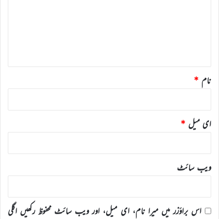
ص
ر
ہ
*
نام
*
ای میل
*
ویب‌ سائٹ
اس براؤزر میں میرا نام، ای میل، اور ویب سائٹ محفوظ رکھیں اگلی