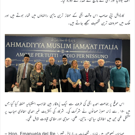
آف بولونیا اور اٹلی کے چرچ کے صدر نے دورہ کیا۔
کارڈینل زپی صاحب اس وقت اٹلی کے ممتاز ترین مذہبی راہنماؤں میں شمار ہوتے ہیں اور
ملک میں معروف ترین شخصیت سمجھے جاتے ہیں۔
اس موقع پر جماعت احمدیہ اٹلی کی طرف سے ایک پُروقار بین المذاہب استقبالیہ منعقد کیا گیا جس
میں ۱۵۰؍سے زائد معزز مہمانوں نے شرکت کی۔ شرکاء کی اکثریت غیر احمدی اطالوی احباب پر
مشتمل تھی جن میں اطالوی سیاسی، مذہبی، علمی، سماجی اور مقامی قیادت شامل تھی۔
مہمانانِ خصوصی میں نمایاں شخصیات درج ذیل تھیں: Hon. Emanuela del Re –