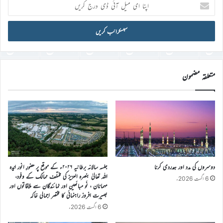
اپنا
ای
میل
آئی
ڈی
درج
کریں
متعلقہ مضمون
دوسروں کی مدد اور ہمدردی کرنا
جلسہ سالانہ برطانیہ ۲۰۲۶ء کے موقع پر حضورِ انور ایّدہ
الله تعالیٰ بنصرہ العزیز کی مختلف ممالک کے وفود،
6 اگست 2026ء
مہمانان ، نَو مبائعین اور نمائندگان سے ملاقاتوں اور
بصیرت افروز راہنمائی کا مختصر اجمالی خاکہ
6 اگست 2026ء