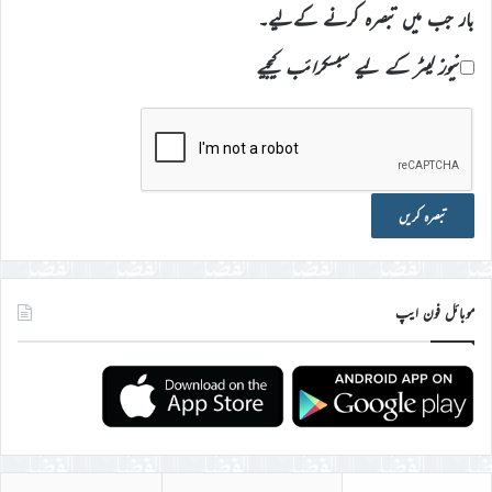
بار جب میں تبصرہ کرنے کےلیے۔
نیوز لیٹر کے لیے سبسکرائب کیجیے
موبائل فون ایپ