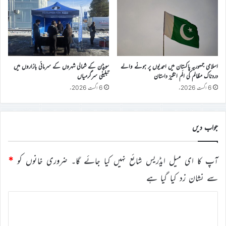
اسلامی جمہوریہ پاکستان میں احمدیوں پر ہونے والے
سویڈن کے شمالی شہروں کے سرمائی بازاروں میں
دردناک مظالم کی الَم انگیز داستان
تبلیغی سرگرمیاں
6 اگست 2026ء
6 اگست 2026ء
جواب دیں
آپ کا ای میل ایڈریس شائع نہیں کیا جائے گا۔
ضروری خانوں کو
*
سے نشان زد کیا گیا ہے
ت
ب