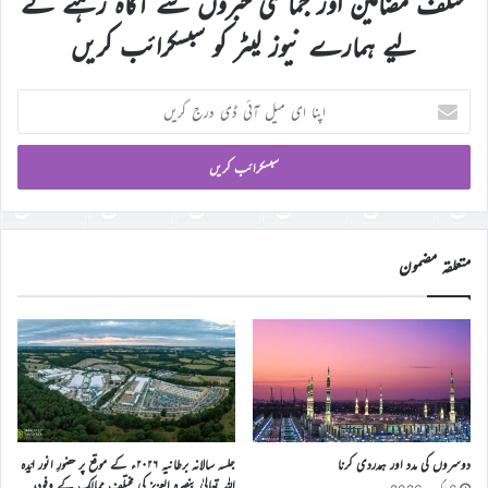
مختلف مضامین اور جماعتی خبروں سے آگاہ رہنے کے
لیے ہمارے نیوز لیٹر کو سبسکرائب کریں
اپنا
ای
میل
آئی
ڈی
درج
کریں
متعلقہ مضمون
دوسروں کی مدد اور ہمدردی کرنا
جلسہ سالانہ برطانیہ ۲۰۲۶ء کے موقع پر حضورِ انور ایّدہ
الله تعالیٰ بنصرہ العزیز کی مختلف ممالک کے وفود،