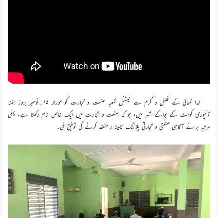
خدا تعالیٰ کے فضل و کرم سے نیشنل شعبہ صنعت و تجارت کو مورخہ ۱۵؍نومبر بروز ہفتہ
آئیوری کوسٹ کے بواکے شہر میں، جو کہ صنعت و تجارت میں ایک خاص نام رکھتا ہے، پہلی
مرتبہ برائے آگاہی صنعتی و تجارتی پلاننگ سیمینا ر منعقد کرنے کی توفیق ملی۔