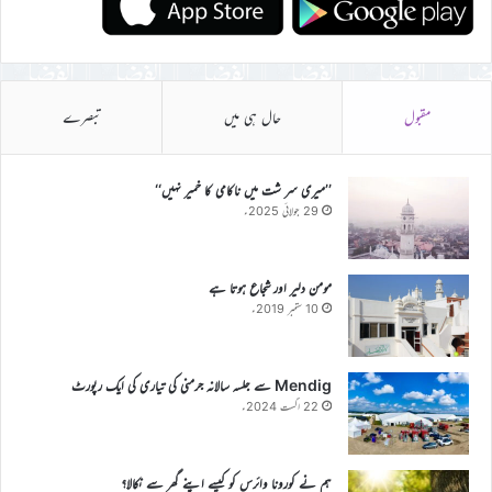
مقبول
حال ہی میں
تبصرے
’’میری سر شت میں ناکامی کا خمیر نہیں‘‘
29 جولائی 2025ء
مومن دلیر اور شجاع ہوتا ہے
10 ستمبر 2019ء
Mendig سے جلسہ سالانہ جرمنی کی تیاری کی ایک رپورٹ
22 اگست 2024ء
ہم نے کورونا وائرس کو کیسے اپنے گھر سے نکالا؟