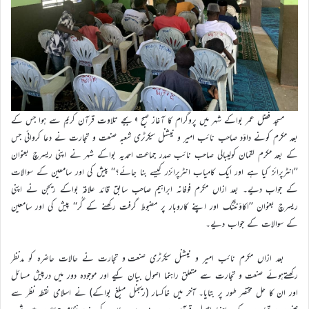
مسجد فضل عمر بواکے شہر میں پروگرام کا آغاز صبح ۹ بجے تلاوت قرآن کریم سے ہوا جس کے
بعد مکرم کونے داؤد صاحب نائب امیر و نیشنل سیکرٹری شعبہ صنعت و تجارت نے دعا کروائی جس
کے بعد مکرم لقمان کولیبالی صاحب نائب صدر جماعت احمدیہ بواکے شہر نے اپنی ریسرچ بعنوان
’’انٹرپرائز کیا ہے اور ایک کامیاب انٹرپرائزر کیسے بنا جائے؟‘‘ پیش کی اور سامعین کے سوالات
کے جواب دیے۔ بعد ازاں مکرم فوفانہ ابراہیم صاحب سابق قائد علاقہ بواکے ریجن نے اپنی
ریسرچ بعنوان ’’اکاؤنٹنگ اور اپنے کاروبار پر مضبوط گرفت رکھنے کے گُر‘‘ پیش کی اور سامعین
کے سوالات کے جواب دیے۔
بعد ازاں مکرم نائب امیر و نیشنل سیکرٹری صنعت و تجارت نے حالات حاضرہ کو مدنظر
رکھتےہوئے صنعت و تجارت سے متعلق راہنما اصول بیان کيے اور موجودہ دور میں درپیش مسائل
اور ان کا حل مختصر طور پر بتایا۔ آخر میں خاکسار (ریجنل مبلغ بواکے) نے اسلامی نقطہ نظر سے