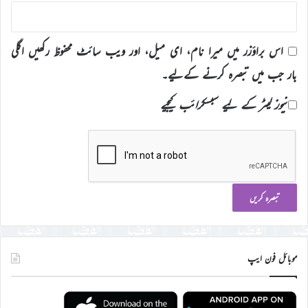
اس براؤزر میں میرا نام، ای میل، اور ویب سائٹ محفوظ رکھیں اگلی
بار جب میں تبصرہ کرنے کےلیے۔
نیوز لیٹر کے لیے سبسکرائب کیجیے
موبائل فون ایپ