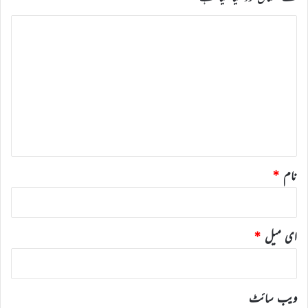
ت
ب
ص
ر
ہ
*
نام
*
ای میل
*
ویب‌ سائٹ