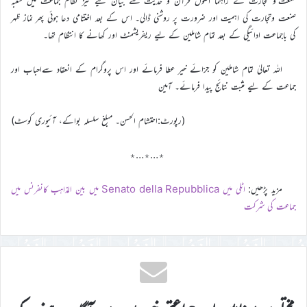
صنعت و تجارت کے راہنما اصول قرآن و حدیث سے بیان کيے نیز نظام جماعت میں شعبہ
صنعت وتجارت کی اہمیت اور ضرورت پر روشنی ڈالی۔ اس کے بعد اختتامی دعا ہوئی پھر نماز ظہر
کی باجماعت ادائیگی کے بعد تمام شاملین کے ليے ریفریشمنٹ اور کھانے کا انتظام تھا۔
اللہ تعالیٰ تمام شاملین کو جزائے خیر عطا فرمائے اور اس پروگرام کے انعقاد سےاحباب اور
جماعت کے ليے مثبت نتائج پیدا فرمائے۔ آمین
(رپورٹ:احتشام الحسن۔ مبلغ سلسلہ بواکے، آئیوری کوسٹ)
٭…٭…٭
مزید پڑھیں:
اٹلی میں Senato della Repubblica میں بین المذاہب کانفرنس میں
جماعت کی شرکت