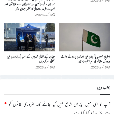
6 اگست 2026ء
مہمانان ، نَو مبائعین اور نمائندگان سے ملاقاتوں اور
بصیرت افروز راہنمائی کا مختصر اجمالی خاکہ
6 اگست 2026ء
اسلامی جمہوریہ پاکستان میں احمدیوں پر ہونے والے
سویڈن کے شمالی شہروں کے سرمائی بازاروں میں
دردناک مظالم کی الَم انگیز داستان
تبلیغی سرگرمیاں
6 اگست 2026ء
6 اگست 2026ء
جواب دیں
آپ کا ای میل ایڈریس شائع نہیں کیا جائے گا۔
ضروری خانوں کو
*
سے نشان زد کیا گیا ہے