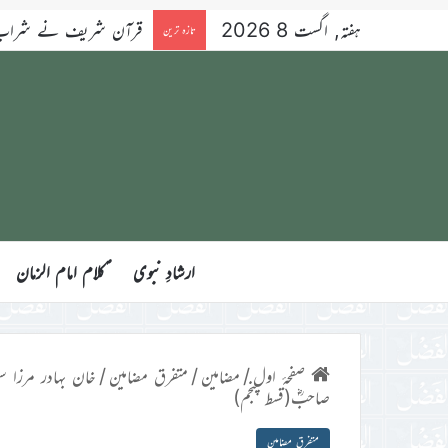
ہفتہ, اگست 8 2026
قرآن شریف نے شراب کو 
تازہ ترین
ارشادِ نبوی
ؑکلام امام الزمان
صفحۂ اول
/
مضامین
/
متفرق مضامین
/
خان بہادر مرزا 
صاحبؓ(قسط پنجم)
متفرق مضامین