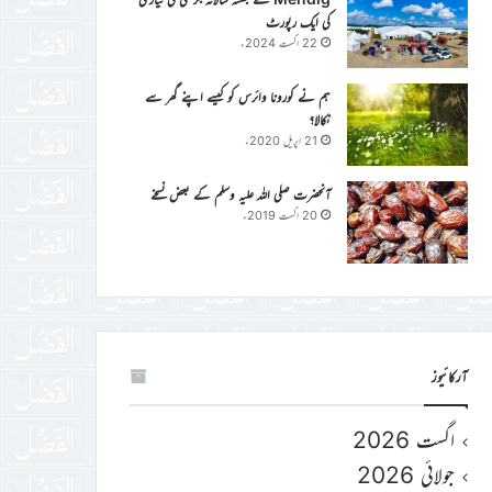
کی ایک رپورٹ
22 اگست 2024ء
ہم نے کورونا وائرس کو کیسے اپنے گھر سے
نکالا؟
21 اپریل 2020ء
آنحضرت صلی اللہ علیہ وسلم کے بعض نسخے
20 اگست 2019ء
آرکائیوز
اگست 2026
جولائی 2026