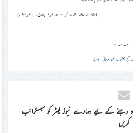
(ہفتہ وار سالار، شمارہ نمبر ۲۹ جلد نمبر۱، بتاریخ ۷؍دسمبر۱۹۳۱ء)
٭…٭…٭
 شیخ یعقوب علی عرفانی صاحبؓ
اہ رہنے کے لیے ہمارے نیوز لیٹر کو سبسکرائب
کریں