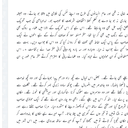
الی نہ تھی اور عام انسانوں کی طرح وہ اپنے نفس کی غلامی میں مبتلا ہو جاتے، وہ ہمیشہ
ر جاری نہ ہو جا وے جو کھلم کھلا استخفافِ شریعت کا موجب ہو۔ امدادِباہمی کی جب تحریک
علق ایک حل بھی وہ چاہتے تھے۔ اس لیے کہ اس تحریک کے اجرا میں علماء یہ روک بھی
وں کے رنگ میں بھی کر لیا تھا، مگر مسئلہ سود کو صاف کرنے کے لیے انہوں نے ایک
ولوی صاحب کے پاس ایک لفافہ بھی ٹکٹ لگا کر روانہ کیا کہ وہ اس کا جواب دیں۔ بہت سے
 کسی نے جواب نہ دیا۔ دوبارہ اور سہ باره یاد دِہانی کرائی مگر صدا ئے برنخاست ٭۔ اس
انوں کو ان مولویوں نے تباہ کیا۔ وه علمائےربانی کا احترام کرتے مگر عام طور پر ان
لے بھی جاتے تھے۔ بعض اس خیال سے کچھ راہ ورسم پیدا ہوجائے گی اور وہ کچھ خدمت
 (نعوذ باللہ)۔ وہ جالندھر میں افسرمال تھے۔ چونکہ سادہ زندگی بسر کرتے تھے۔ تکلف سے
یز ر کھتے تھے اور وہ دوسروں سے سلوک کرنا ،خاکساری اور سیرچشمی کا نمونہ تھے۔ مکان
رایہ پرلے لیا۔ اٹھ کر اس میں چلے گئے۔ ابھی دو چار دن ہوئے تھے کہ ایک مولوی صاحب
روع کیا اورسختی کے ساتھ اس کو چھوڑ دینے کا مشورہ دیا۔ مرزا صاحب سنتے رہے اور
 مکان نہ ملتا تومیں تو کنجر وں کے گھرہی میں چلا جاتا۔ آپ میرے لیے مکان کا بندوبست کر
 مکان تجویز کر لاتے تو میں سمجھتا کہ آپ کو میرے ساتھ ہمدردی ہے۔ میں اس شہر میں
ے تکلیف اٹھا کر مکان کرایہ پرلے لیتے۔