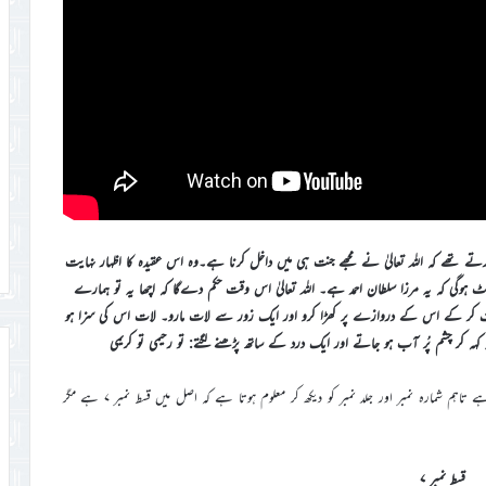
 کرتے تھے کہ اللہ تعالیٰ نے مجھے جنت ہی میں داخل کرنا ہے۔وہ اس عقیدہ کا اظہار نہایت
وگی کہ یہ مرزا سلطان احمد ہے۔ اللہ تعالیٰ اس وقت حکم دےگا کہ اچھا یہ تو ہمارے
 کر کے اس کے دروازے پر کھڑا کرو اور ایک زور سے لات مارو۔ لات اس کی سزا ہو
ہ کر چشم پُر آب ہو جاتے اور ایک درد کے ساتھ پڑھنے لگتے: تو رحیمی تو کریمی
[نوٹ:’سالار ‘میں اگرچہ درج ذیل قسط نمبر ۱۷ کے نام سے شائع ہوئی ہے تاہم شمارہ نمبر اور جلد نمبر کو دیکھ کر معلوم ہوتا ہے کہ اصل میں قسط نمبر ۷ ہے مگر
قسط نمبر ۷