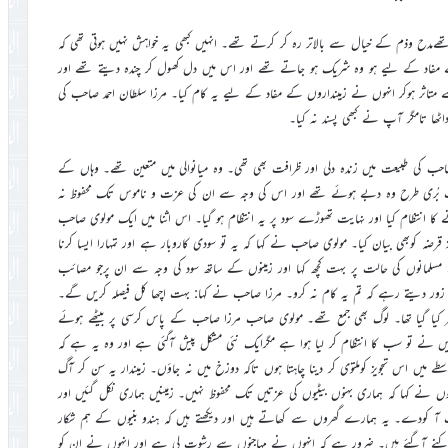
تھےمدح وذم کے خیال سے بالاتر رہ کر کرتے تھے۔ انہیں کبھی یہ خواہش نہیں ہوتی تھی کہ
ے مفاد کے لیے ہو وہ شریک ہو جاتے تھے اور اس میں دل کھول کر چندہ دیتے تھے اور
متاثر ہوکر انہوں نے زمینداروں کے مفاد کے لیے یہ کام کیا۔ مرزا سلطان احمد صاحب کی
ٹھا تامگر آپ نے کبھی پسند نہ کیا۔
صاحب کی طبیعت میں زندہ دلی اور ظرافت بھی تھی۔ وہ میانوالی میں متعین تھے۔ وہاں کے
ہت بُری طرح وہ دبے ہوئے تھے اور اس کی وجہ سے ان کی عزت و ناموس تک محفوظ نہ
 انتظام کیا اور نہایت تھوڑے سود پر یہ انتظام ہو گیا۔ اس اثنا میں ایک مولوی صاحب
 قرضہ کوبھی بیان کیا۔ مولوی صاحب نے کہا کہ یہ تو سودی کاروبار ہے اور تمہارا ایسا کرنا
ے مسلمانوں کی حالت پر بہت کچھ کہا اور زمینوں کے ساتھ سود کی وجہ سے ان پرجو مصائب
دیتے رہے کہ تم یہ کام نہ کرو۔ مرزا صاحب نے کہا: بہت اچھا کل فیصلہ کریں گے۔
ا گیا تھا۔ لوگ بھی جمع تھے۔ مولوی صاحب مرزا صاحب کے پاس کرسی پر بیٹھے ہوئے
 میں نے تو سب کا انتظام کر لیا ہوا ہے مگرایک نئی مشکل پیش آگئی ہے اور وہ یہ ہے کہ
 میں اس تجویز کوملتوی کر دینا چاہتا ہوں تاکہ دوزخ میں نہ جاؤں۔ زمیندار یہ سن کر آگ
 نے کہا کہ ہماری بہنوں بیٹیوں کی عزتیں تک محفوظ نہیں۔ زمینیں ہماری نکل گئیں اور
ب آ کودے۔ یہ ہمارے گھروں سے کھاتے ہیں اور دیکھتے ہیں کہ ہندو بنیوں کے ہم شکار
کنے آگئے ہیں۔ ضرور ہے کہ انہوں نے مہاجنوں سے رشوت لی ہے اور انہوں نے ان کو