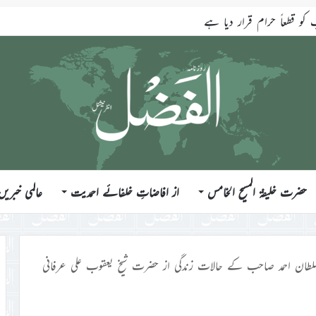
قطعاً حرام قرار دیا ہے
حضرت خلیفۃ المسیح الخامس
از افاضاتِ خلفائے احمدیت
عالمی خبریں
سلطان احمد صاحب کے حالات زندگی از حضرت شیخ یعقوب علی عرفانی