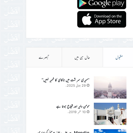
مقبول
حال ہی میں
تبصرے
’’میری سر شت میں ناکامی کا خمیر نہیں‘‘
29 جولائی 2025ء
مومن دلیر اور شجاع ہوتا ہے
10 ستمبر 2019ء
Mendig سے جلسہ سالانہ جرمنی کی تیاری