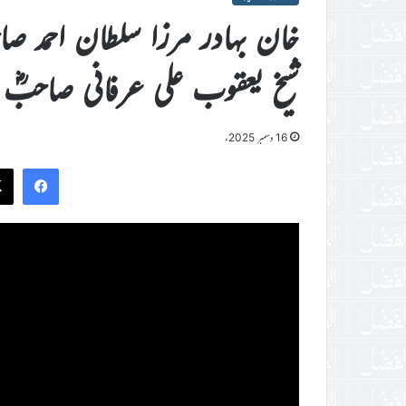
خان بہادر مرزا سلطان احمد
شیخ یعقوب علی عرفانی صاحبؓ(
16 دسمبر 2025ء
ook