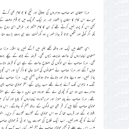
مرزا سلطان احمد صاحب دوسروں کی بھلائی اور نیکی کا جو کام بھی کرتے 
میرے اس کام کا اعلان یا اشتہار ہو۔ ہر نیک تحریک میں جو قوم وملت ک
کبھی اس کو پسند نہیں کرتے تھے کہ ان کا کام مشتہر ہو۔ غرض اسی روح سے 
جگہ اگر کوئی اور شخص ہوتا تو جائز طور پر وہ گورنمنٹ سے ہی بہت بڑے مفا دا
اسی سلسلے میں ایک اور واقعہ لکھے بغیر میں آگے نہیں جا سکتا۔ مرزا 
مسلمان زمینداروں کی حالت نہایت زبوں تھی۔ قرضہ کے بوجھ کے نیچے ب
تھی۔ مرزا صاحب نے ان لوگوں کی اصلاحِ حالت کے لیے ان کو قرضہ دلانے کا
وہاں آگئے اور مرزا صاحب نے مسلمانوں کی خستہ حالی کا ذکر کیا اور اس تجویز
جائز نہیں، سود دینے والا اور دِلانے والا دونوں جہنمی ہیں۔ مرزا صاحب ن
ننگ و ناموس تک آئے ہوئے تھے سب بیان کیے، مگر مولوی صاحب یہی زور 
دوسرے دن وہ ان کو کچہری لے گئے اوروه دن روپیہ دینے کے لیے مقر کی
تھے۔ مرزا صاحب نے چند معزز اور سربرآوردہ زمینداروں کو بلایا اور کہا کہ
مولوی صاحب کہتے ہیں کہ تم بھی ان لوگوں کے ساتھ جہنم کو جاؤگے۔ اس واسطے
بگولا ہو گئے اور قریب تھا کہ وه اس مولوی کے ٹکڑے ٹکڑے کر دیں۔ انہوں
کھانے کو کچھ میسرنہیں۔ اب ایک فلاح کی صورت پیدا ہو ئی تو مولوی صاح
ہیں۔ اس سے پہلے تو کبھی مولوی صاحب نے منع نہیں کیا۔ اب آپ کو رو 