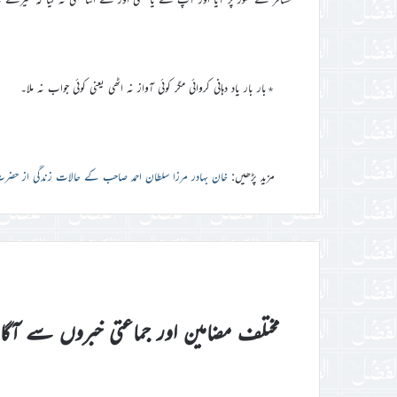
٭بار بار یاد دہانی کروائی مگر کوئی آواز نہ اٹھی یعنی کوئی جواب نہ ملا۔
مزید پڑھیں:
خان بہادر مرزا سلطان احمد صاحب کے حالات زندگی از حضرت
مختلف مضامین اور جماعتی خبروں سے آگ