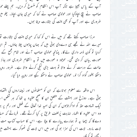
آپ کے پاس بھیجا ہے تاکہ آپ اس انتظام کو منسوخ کر دیں۔ ہم پہلے مولوی
صاحب نے بیچ بچاؤکیا اور مولوی صاحب نے کہا کہ میری جان بچاؤ۔ چلو م
ضروری ہے اور آپ کو بھی جنت کی بشارت دیتا ہوں۔
مرزا صاحب کہتے تھے کہ میں نے اس کو کہا کہ میری جنت کی بشارت ت
میرے اللہ نے مجھے ہی دےدی ہوئی ہیں کہ جہاں چاہوں چلا جاؤں۔ تم ان لوگ
کردیا تو کون ذمہ داری لےگا۔ چنانچہ مولوی صاحب آئے اور تمام مجمع کے س
صورت بیان کر دی تھی۔ موجود ہ صورت میں تو یہ انتظام ضروری اور جائز 
حالت کے درست کر نے والا تو بہت بڑی نیکی کرنے والا ہے۔ ضرور روپیہ د
دستخط بطور گواہ کرا لو۔ مولوی صاحب نے دستخط کیے اور روپیہ دیا گیا۔
اس واقعہ سے معلوم ہوتاہے کہ ان کو مسلمانوں اور زمینداروں کی اقتص
ہوتی ہے۔ دوزخ اور بہشت کے متعلق ان کا صحیح عقیدہ یہ تھا کہ ہر شخص اپ
ایک شہادتِ حقہ کو اداکرتاہوں کہ ان کی امید خدا تعالیٰ کے فضل اور رحم پر 
وہ اس عقیدہ کا اظہار نہایت پُرلطف طریق پر کیا کرتےتھے۔ فرماتے کہ ح
دےگا کہ اچھا یہ تو ہمارے پیارے کا بیٹا ہے، اس کا حساب کتاب مت 
لات مارو۔ لات اس کی سزا ہو گی اور میں اس لات کی ٹھوکر سے بہشت میں د
رحیمی تو کریمی۔