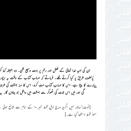
ان کی امید خدا تعالیٰ کے فضل اور رحم پر بہت وسیع تھی۔ وہ ہمیشہ کہا
پُرلطف طریق پر کیا کرتےتھے۔ فرماتے کہ حساب کتاب کے وقت یہ رپورٹ ہ
پیارے کا بیٹا ہے، اس کا حساب کتاب مت کرو، اس کا منہ بہشت کی طرف
گی اور میں اس لات کی ٹھوکر سے بہشت میں داخل ہو جاؤں گا۔ یہ کہ
سہواً قسط ۱۷لکھا گیا ہے۔]