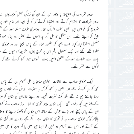
حدودِ شریعت کی احتیاط: با وجود اس کے ان کی زندگی بعض کمزوریوں سے خ
حدودِ شریعت کا احترام کرتے اور احتیاط کرتے کہ کو ئی ایسا امر عام طور پ
شروع کی تو اس میں انہیں سخت انہماک تھا۔ دوسری طرف مسئلہ سود کے مت
پیش کر دیتے تھے۔ اس مشکل کا حل اگر چہ انہوں نے بعض اور جائز صورت
مفصل استفتا تیار کیا۔ اسے چھپوا کر مشہور علماء کے پاس بھیجا اور ہر م
خطوط لکھے گئے اور ایک معقول رقم اس پر خرچ ہوئی، مگر چندآد میوں کے سوا
بات سے علمائے سوءکے متعلق انہیں بہت افسوس ہوا۔ کہا کرتے تھے کہ مسلم
لوگوں سے متنفر تھے۔
ایک مولوی صاحب سے ملاقات: مولوی صاحبان علی العموم ان کے پاس چ
بھی کر دیا کرتے تھے اور بعض یہ سمجھ کر کہ یہ حضرتِ اقدسؑ کے مخالف ہیں
رہنا جانتے ہی نہ تھے بلکہ گونہ نفرت تھی۔ وہ اپنے خاندان کی شان کو عز
کے ملنے میں کچھ دقّت تھی۔ ایک مکان ملاجو کنجری کا تھا۔ مرزاصاحب نے ک
ان کے پاس پہنچے اور بڑے جوش کے ساتھ اس مکان کو چھوڑ دینے کا وعظ ش
بالآخر کہاکہ مولوی صاحب یہ تو کنجری کا مکان ہے۔ اگر مجھے دو دن اور کوئی
کے آتے اور اس سے آرام دہ نہیں تو ایسا ہی سہی یا کم درجہ کا ہی سہی
مسافر کے طور پر آیا اور آپ نے یا کسی اور نے اتنا بھی نہ کیا کہ میرے لی