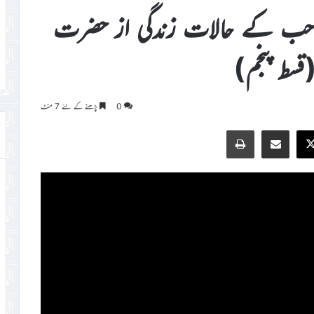
 صاحب کے حالات زندگی از حضرت
قسط پنجم)
0
پڑھنے کے لئے 7 منٹ
Print
Share via Email
Faceb
X