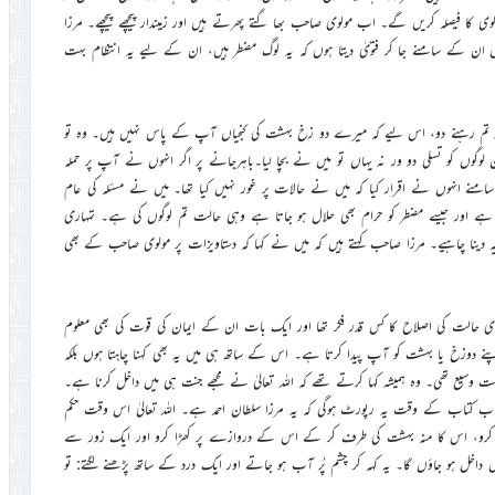
 کا فیصلہ کریں گے۔ اب مولوی صاحب بھا گتے پھرتے ہیں اور زمیندار پیچھے پیچھے۔ مرزا
یں ان کے سامنے جا کر فتویٰ دیتا ہوں کہ یہ لوگ مضطر ہیں، ان کے لیے یہ انتظام بہت
و تم رہنے دو، اس لیے کہ میرے دو زخ بہشت کی کنجیاں آپ کے پاس نہیں ہیں۔ وہ تو
وں کو تسلی دو ور نہ یہاں تو میں نے بچا لیا۔باہرجانے پر اگر انہوں نے آپ پر حملہ
امنے انہوں نے اقرار کیا کہ میں نے حالات پر غور نہیں کیا تھا۔ میں نے مسئلہ کی عام
ہے اور جیسے مضطر کو حرام بھی حلال ہو جاتا ہے وہی حالت تم لوگوں کی ہے۔ تمہاری
ینا چاہیے۔ مرزا صاحب کہتے ہیں کہ میں نے کہا کہ دستاویزات پر مولوی صاحب کے بھی
ادی حالت کی اصلاح کا کس قدر فکر تھا اور ایک بات ان کے ایمان کی قوت کی بھی معلوم
نے دوزخ یا بہشت کو آپ پیدا کرتا ہے۔ اس کے ساتھ ہی میں یہ بھی کہنا چاہتا ہوں بلکہ
بہت وسیع تھی۔ وہ ہمیشہ کہا کرتے تھے کہ اللہ تعالیٰ نے مجھے جنت ہی میں داخل کرنا ہے۔
ساب کتاب کے وقت یہ رپورٹ ہوگی کہ یہ مرزا سلطان احمد ہے۔ اللہ تعالیٰ اس وقت حکم
کرو، اس کا منہ بہشت کی طرف کر کے اس کے دروازے پر کھڑا کرو اور ایک زور سے
اخل ہو جاؤں گا۔ یہ کہہ کر چشم پُر آب ہو جاتے اور ایک درد کے ساتھ پڑھنے لگتے: تو