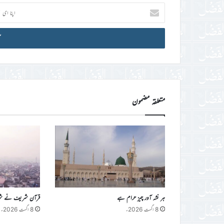
اپنا
ای
میل
آئی
ڈی
درج
کریں
متعلقہ مضمون
ہر نشہ آور چیز حرام ہے
قرآن شریف نے شراب 
8 اگست 2026ء
8 اگست 2026ء