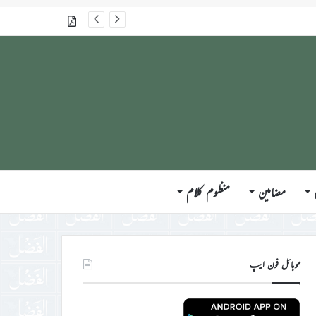
گذشتہ شمارے
مضامین
منظوم کلام
موبائل فون ایپ