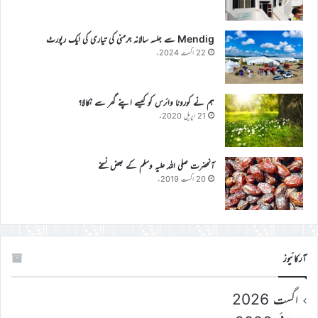
Mendig سے جلسہ سالانہ جرمنی کی تیاری کی ایک رپورٹ
22 اگست 2024ء
ہم نے کورونا وائرس کو کیسے اپنے گھر سے نکالا؟
21 اپریل 2020ء
آنحضرت صلی اللہ علیہ وسلم کے بعض نسخے
20 اگست 2019ء
آرکائیوز
اگست 2026