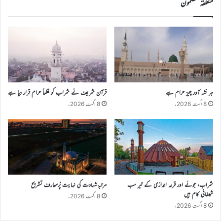
متعلقہ مضمون
ہر نشہ آور چیز حرام ہے
قرآن شریف نے شراب کو قطعاً حرام قرار دیا ہے
8 اگست 2026ء
8 اگست 2026ء
شراب، جوئے اور قرعہ اندازی کے تیر سب
مرتبۂ شہادت کی نہایت پُرمعارف تشریح
شیطانی کام ہیں
8 اگست 2026ء
8 اگست 2026ء