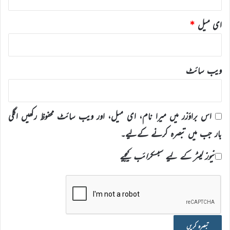
ای میل
*
ویب‌ سائٹ
اس براؤزر میں میرا نام، ای میل، اور ویب سائٹ محفوظ رکھیں اگلی
بار جب میں تبصرہ کرنے کےلیے۔
نیوز لیٹر کے لیے سبسکرائب کیجیے