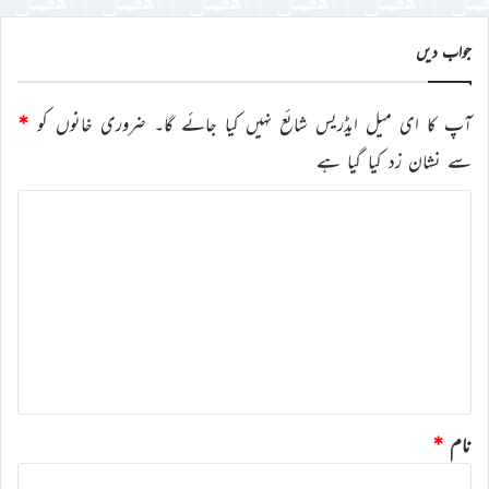
جواب دیں
آپ کا ای میل ایڈریس شائع نہیں کیا جائے گا۔
ضروری خانوں کو
*
سے نشان زد کیا گیا ہے
ت
ب
ص
ر
ہ
*
نام
*