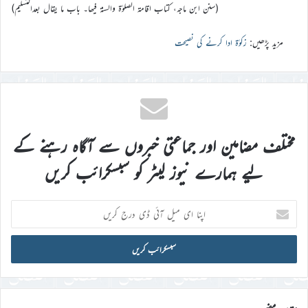
(سنن ابن ماجہ، کتاب اقامۃ الصلوٰۃ والسنۃ فیھا۔ باب ما یقال بعدالتسلیم)
مزید پڑھیں:
زکوٰۃ ادا کرنے کی نصیحت
مختلف مضامین اور جماعتی خبروں سے آگاہ رہنے کے
لیے ہمارے نیوز لیٹر کو سبسکرائب کریں
اپنا
ای
میل
آئی
ڈی
درج
کریں