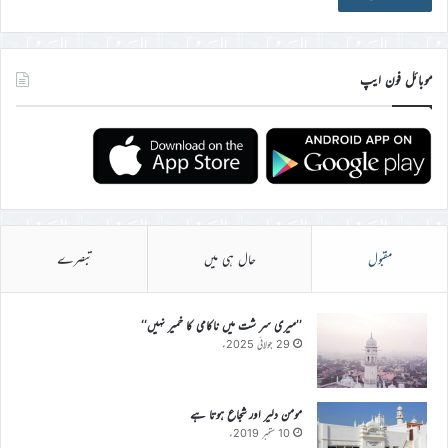
موبائل فون ایپ
مقبول
حال ہی میں
تبصرے
’’میری سر شت میں ناکامی کا خمیر نہیں‘‘
29 جولائی 2025ء
مومن دلیر اور شجاع ہوتا ہے
10 ستمبر 2019ء