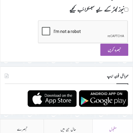
نیوز لیٹر کے لیے سبسکرائب کیجیے
موبائل فون ایپ
مقبول
حال ہی میں
تبصرے