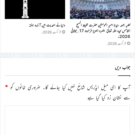
خطبہ جمعہ سیّدنا امیر المومنین حضرت خلیفۃ المسیح
دنیائے احمدیت میں آئندہ ہفتہ
الخامس ایّدہ اللہ تعالیٰ بنصرہ العزیز فرمودہ 17؍جولائی
7 اگست 2026ء
2026ء
7 اگست 2026ء
جواب دیں
آپ کا ای میل ایڈریس شائع نہیں کیا جائے گا۔
ضروری خانوں کو
*
سے نشان زد کیا گیا ہے
ت
ب
ص