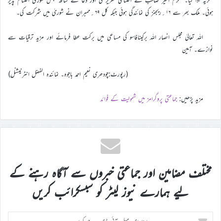
ہوئی۔ ملک بھر سے ۱۶؍ریجنز کی نمائندگی ہوئی جبکہ کل ۶۹؍ممبران نے شوریٰ میں شرکت کی۔
اللہ تعالیٰ مجلس انصار اللہ برکینافاسو کی مساعی میں برکت عطا فرمائے اور مزید ترقیات سے
نوازے۔ آمین
(رپورٹ:چودھری نعیم احمد باجوہ۔ نمائندہ الفضل انٹرنیشنل)
مزید پڑھیں:
جماعتی پروگرامز میں شمولیت کے فوائد
مختلف مضامین اور جماعتی خبروں سے آگاہ رہنے کے
لیے ہمارے نیوز لیٹر کو سبسکرائب کریں
اپنا