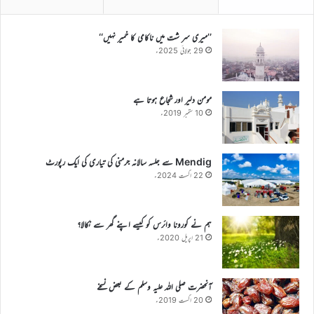
’’میری سر شت میں ناکامی کا خمیر نہیں‘‘
29 جولائی 2025ء
مومن دلیر اور شجاع ہوتا ہے
10 ستمبر 2019ء
Mendig سے جلسہ سالانہ جرمنی کی تیاری کی ایک رپورٹ
22 اگست 2024ء
ہم نے کورونا وائرس کو کیسے اپنے گھر سے نکالا؟
21 اپریل 2020ء
آنحضرت صلی اللہ علیہ وسلم کے بعض نسخے
20 اگست 2019ء