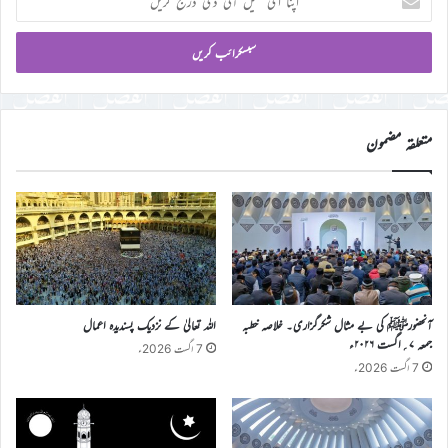
ای
میل
آئی
ڈی
درج
کریں
متعلقہ مضمون
آنحضورﷺ کی بے مثال شکرگزاری۔ خلاصہ خطبہ
اللہ تعالیٰ کے نزدیک پسندیدہ اعمال
جمعہ ۷؍اگست ۲۰۲۶ء
7 اگست 2026ء
7 اگست 2026ء