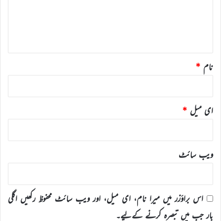
ر
ہ
*
نام
*
ای میل
*
ویب‌ سائٹ
اس براؤزر میں میرا نام، ای میل، اور ویب سائٹ محفوظ رکھیں اگلی
بار جب میں تبصرہ کرنے کےلیے۔