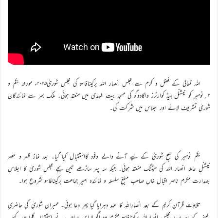
اللہ تعالیٰ کے فضل و کرم سے مجلس انصار اللہ برکینافاسو کی مجلس شوریٰ۲۰۲۵ء مورخہ یکم و
۲؍نومبر کو نیشنل ہیڈ کوارٹرز واگادوگو کی مسجد بیت المہدی میں منعقد ہوئی۔ ملک بھر سے نمائندگان
شوریٰ تشریف لائے اور اجلاس میں شرکت کی۔
یکم نومبر کی صبح شوریٰ کے ليے آنے والے وفود کااستقبال کیا گیا۔ بعد نماز ظہر و عصر
نیشنل عاملہ انصار اللہ کی میٹنگ منعقد ہوئی۔ جبکہ سہ پہر ساڑھے تین بجے مجلس شوریٰ کا اجلاس
بصدارت مکرم ناصر اقبال خاں صاحب مبلغ سلسلہ و نمائندہ امیر جماعت برکینافاسو شروع ہوا۔
تلاوت قرآن کریم کے بعد انصاراللہ کا عہد دہرایا گیا پھر دعا ہوئی۔ ممبران شوریٰ کی حاضری
لینے کے بعد صدر مجلس انصاراللہ برکینافاسو مکرم ودراگو الیاس صاحب نے استقبالیہ کلمات کہے۔