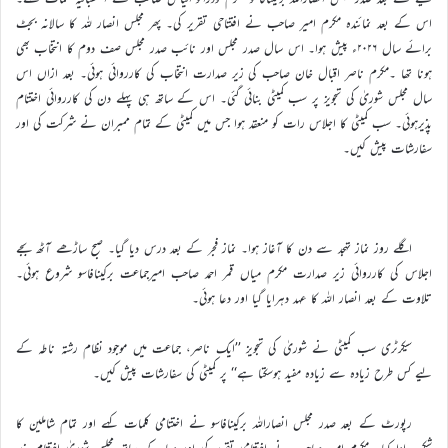
اس کے بعد نمائندہ مکرم امیر صاحب نے افتتاحی تقریر کی۔ پھر مجلس انصار للہ کا سالانہ بجٹ
برائے سال ۲۰۲۶ء پیش ہوا۔ اس سال صدر مجلس اور نائب صدر مجلس صف دوم کا انتخاب بھی
ہونا تھا ۔مکرم ناصر اقبال خان صاحب کی زیر صدارت انتخاب کی کارروائی ہوئی۔ بعد ازاں اس
سال مجلس شوریٰ کی تجویز پر سب کمیٹی بنائی گئی۔ اس کے ساتھ ہی پہلے دن کی کارروائی اختتام
پذیرہوئی۔ سب کمیٹی کا اجلاس رات کو منعقد ہوا جس میں کمیٹی کے تمام ممبران نے شرکت کی اور
سفارشات پیش کیں۔
اگلے روز نماز تہجد سے دن کا آغاز ہوا۔ نماز فجر کے بعد درس دیا گیا۔ صبح ساڑھے آٹھ بجے
اجلاس کی کارروائی زیر صدارت مکرم میاں قمر احمد صاحب امیرجماعت برکینافاسو شروع ہوئی۔
تلاوت کے بعد انصار اللہ کا عہد دہرایا گیا اور دعا ہوئی۔
سیکرٹری سب کمیٹی نے شوریٰ کی تجویز ’’ایک ناصر، جماعت میں موجود نظام رشتہ ناطہ کے
ليے کس طرح زیادہ سے زیادہ مفید ہوسکتا ہے‘‘ پر کمیٹی کی سفارشات پیش کیں۔
رپورٹ کے بعد صدر مجلس انصاراللہ برکینافاسو نے اختتامی کلمات کہے اور تمام شاملین کا
شکریہ ادا کیا۔ مکرم امیر صاحب نے اختتامی تقریر کی اور دعا کے ساتھ مجلس شوریٰ اختتام پذیر