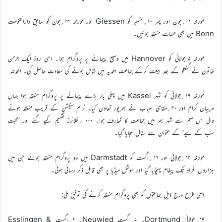
مورخہ ۱۲؍جون اور پھر ۱۰؍ستمبر کو Giessen اور مورخہ ۲۳؍جون کو سابق دارالحکومت
Bonn میں بھی مہمات منعقد ہوئیں۔
مورخہ ۵ جولائی کو Hannover میں وسیع پیمانے پر پروگرام ہوا۔ اسی روز ایک جرمن
خاتون نے گفتگو کے بعد بیعت کرکے جماعت احمدیہ میں شامل ہونے کی سعادت حاصل کی۔ الحمدللہ
مورخہ ۱۹؍جولائی کو شہر Kassel میں پہلی بار بڑے پیمانے پر پروگرام منعقد ہوا جہاں
مربیان کرام اور ۳۰؍مقامی احباب نے بھرپور تعاون کیا۔ ٹرام سٹیشن کے قریب منعقد ہونے
والی اس مہم سے شہر بھر میں جماعت کا تعارف ہوا۔ ۱۰۰۰؍فلائرز تقسیم کیے گئے اور ’محبت
سب کے لیے‘ کے عنوان سے سٹال سجایا گیا۔
مورخہ ۲۲؍جولائی اور ۱۶؍اگست کو Darmstadt میں دو پروگرام منعقد ہوئے جن میں
ہزاروں افراد تک پیغام پہنچایا گیا اور سوشل میڈیا پر بھی قابل ذکر رسائی ہوئی۔
اسی طرح درج ذیل جماعتوں کو بھی پروگرام منعقد کرنے کی توفیق ملی:
۲۹؍جولائی Dortmund۔ ۷؍اگست Neuwied۔ ۹؍اگست Esslingen &