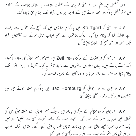
اسی تسلسل میں یکم اور ۱۰؍مئی کو برلن کے مختلف مقامات پر مقامی جماعت کے انتظام
میں مؤثر تبلیغی پروگرامز منعقد ہوئے جن کے ذریعہ ہزاروں افراد تک پیغام حق پہنچایا گیا۔
مورخہ ۲۴؍مئی کو Stuttgart میں پروگرام ہوا جس میں آمد مسیح کے عنوان سے بڑے
پلے کارڈز اٹھا کر پیغام دیا گیا۔ اردگرد جماعتوں سے بھی احباب شامل ہوئے اور سینکڑوں افراد
تک امن اور آمد مسیح کی اطلاع پہنچائی گئی۔
مورخہ ۳۱؍مئی کو فرینکفرٹ کے مرکزی مقام Zeil میں خصوصی مہم چلائی گئی جہاں لاکھوں
لوگ آتے جاتے ہیں۔ یہاں ہزاروں راہگیروں سے رابطہ قائم کیا گیا۔ تقریباً ۱۵؍ہزار افراد تک
پیغام پہنچا اور ۲۵؍سے زائد مربیان و کارکنان نے بھرپور خدمت کی۔
مورخہ ۵؍جون اور ۱۵؍جولائی کو Bad Homburg میں پروگرام منعقد ہوئے جن میں
سینکڑوں افراد تک دعوت تبلیغ پہنچائی گئی۔
مورخہ ۱۱؍جون کو روسلزہائم کے مرکزی بازار میں ڈائیلاگ مہم کامیابی سے منعقد ہوئی جس کی
نگرانی تین مربیان سلسلہ کے سپرد تھی۔ ’محبت سب کے لیے، نفرت کسی سے نہیں‘ اور ’میں
ایک مسلمان ہوں‘ جیسے واضح اور اہم پیغامات نمایاں طور پر پیش کیے گئے۔ مقامی، ترک، عرب
اور افریقی پس منظر کے بہت سے افراد نے دلچسپی کا اظہار کیا۔