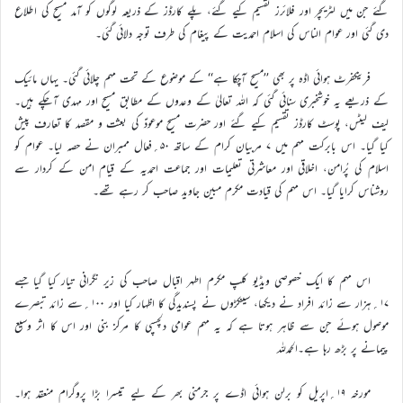
گئے جن میں لٹریچر اور فلائرز تقسیم کیے گئے، پلے کارڈز کے ذریعہ لوگوں کو آمد مسیح کی اطلاع
دی گئی اور عوام الناس کی اسلام احمدیت کے پیغام کی طرف توجہ دلائی گئی۔
فرینکفرٹ ہوائی اڈہ پر بھی ’’مسیح آچکا ہے‘‘ کے موضوع کے تحت مہم چلائی گئی۔ یہاں مائیک
کے ذریعے یہ خوشخبری سنائی گئی کہ اللہ تعالیٰ کے وعدوں کے مطابق مسیح اور مہدی آچکے ہیں۔
لیف لیٹس، پوسٹ کارڈز تقسیم کیے گئے اور حضرت مسیح موعودؑ کی بعثت و مقصد کا تعارف پیش
کیا گیا۔ اس بابرکت مہم میں ۷ مربیان کرام کے ساتھ ۵۰؍فعال ممبران نے حصہ لیا۔ عوام کو
اسلام کی پُرامن، اخلاقی اور معاشرتی تعلیمات اور جماعت احمدیہ کے قیام امن کے کردار سے
روشناس کرایا گیا۔ اس مہم کی قیادت مکرم مبین جاوید صاحب کر رہے تھے۔
اس مہم کا ایک خصوصی ویڈیو کلپ مکرم اطہر اقبال صاحب کی زیر نگرانی تیار کیا گیا جسے
۱۷؍ہزار سے زائد افراد نے دیکھا، سینکڑوں نے پسندیدگی کا اظہار کیا اور ۱۰۰؍سے زائد تبصرے
موصول ہوئے جن سے ظاہر ہوتا ہے کہ یہ مہم عوامی دلچسپی کا مرکز بنی اور اس کا اثر وسیع
پیمانے پر بڑھ رہا ہے۔الحمدللہ
مورخہ ۱۹؍اپریل کو برلن ہوائی اڈے پر جرمنی بھر کے لیے تیسرا بڑا پروگرام منعقد ہوا۔