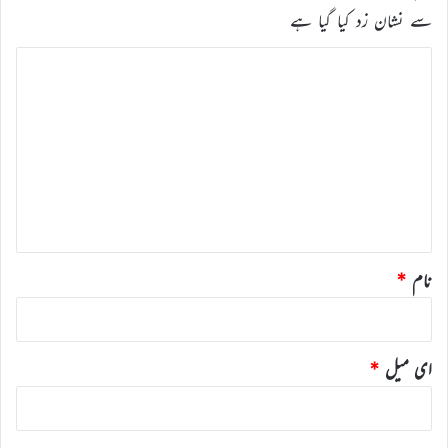
سے نشان زد کیا گیا ہے
ت
ب
ص
ر
ہ
*
نام
*
ای میل
*