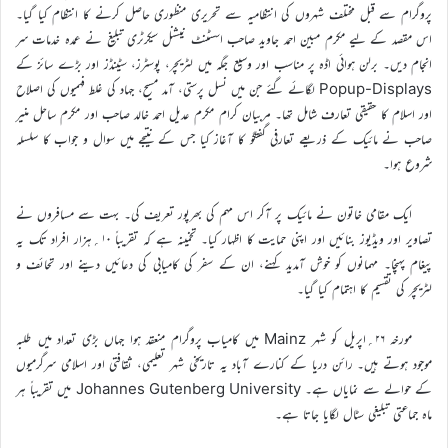
پروگرام سے قبل مختلف شہروں کی انتظامیہ سے تحریری منظوری حاصل کرنے کا انتظام کیا گیا۔
اس مقصد کے لیے مکرم مبین احمد جاوید صاحب اسسٹنٹ نیشنل سیکرٹری تبلیغ نے عمدہ خدمات سر
انجام دیں۔ برلن ہوائی اڈہ پر مناسب اور وسیع جگہ میں لٹریچر، پوسٹرز، سٹینڈز اور بڑے سائز کے
Popup-Displays لگائے گئے جن میں نسل پرستی، آمد مسیح، جہاد کی غلط فہمیوں کی اصلاح
اور اسلام کا حقیقی تعارف شامل تھا۔ مربیان کرام مکرم عدیل احمد خالد صاحب اور مکرم ساحل منیر
صاحب نے مائیک کے ذریعے تعارفی گفتگو کا آغاز کیا جس کے نتیجے میں سوال و جواب کا سلسلہ
شروع ہوا۔
ایک مقامی خاتون نے مائیک پر آکر اس مہم کی بھرپور تعریف کی۔ بہت سے مسافروں نے
تصاویر اور ویڈیوز بنائیں اور اپنی حمایت کا اظہار کیا۔ تخمینہ ہے کہ تقریباً ۱۰؍ہزار افراد تک یہ
پیغام پہنچا۔ مہمانوں کو خوش آمدید کہنے، ان کے سفر کی کامیابی کی دعائیں دینے اور تحائف و
لٹریچر کی تقسیم کا اہتمام کیا گیا۔
مورخہ ۲۶؍اپریل کو شہر Mainz میں کامیاب پروگرام منعقد ہوا جہاں بڑی تعداد میں طلبہ
موجود ہوتے ہیں۔ رائن دریا کے کنارے آباد یہ تاریخی شہر تعلیمی، ثقافتی اور اسلامی سرگرمیوں
کے حوالے سے نمایاں ہے۔ Johannes Gutenberg University میں تقریباً ہر
ماہ جماعتی تبلیغی سٹال لگایا جاتا ہے۔