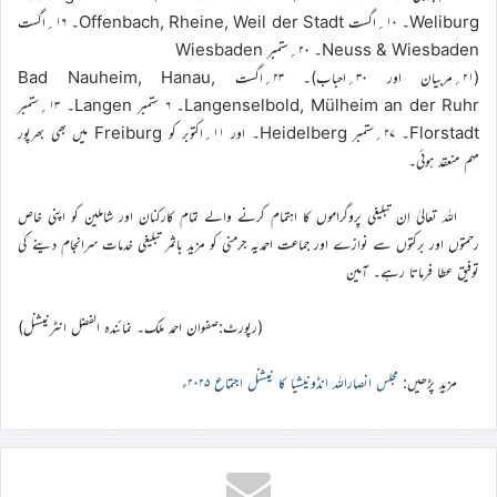
Weliburg۔ ۱۰؍اگست Offenbach, Rheine, Weil der Stadt۔ ۱۶؍اگست
Neuss & Wiesbaden۔ ۲۰؍ستمبر Wiesbaden
(۲۱؍مربیان اور ۳۰؍احباب)۔ ۲۳؍اگست Bad Nauheim, Hanau,
Langenselbold, Mülheim an der Ruhr۔ ۶ ستمبر Langen۔ ۱۳؍ستمبر
Florstadt۔ ۲۷؍ستمبر Heidelberg۔ اور ۱۱؍اکتوبر کو Freiburg میں بھی بھرپور
مہم منعقد ہوئی۔
اللہ تعالیٰ اِن تبلیغی پروگراموں کا اہتمام کرنے والے تمام کارکنان اور شاملین کو اپنی خاص
رحمتوں اور برکتوں سے نوازے اور جماعت احمدیہ جرمنی کو مزید باثمر تبلیغی خدمات سرانجام دینے کی
توفیق عطا فرماتا رہے۔ آمین
(رپورٹ:صفوان احمد ملک۔ نمائندہ الفضل انٹرنیشنل)
مزید پڑھیں:
مجلس انصاراللہ انڈونیشیا کا نیشنل اجتماع ۲۰۲۵ء