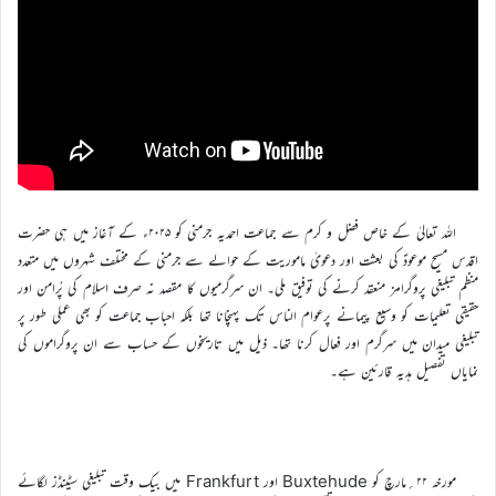
اللہ تعالیٰ کے خاص فضل و کرم سے جماعت احمدیہ جرمنی کو ۲۰۲۵ء کے آغاز میں ہی حضرت
اقدس مسیح موعودؑ کی بعثت اور دعویٰ ماموریت کے حوالے سے جرمنی کے مختلف شہروں میں متعدد
منظم تبلیغی پروگرامز منعقد کرنے کی توفیق ملی۔ ان سرگرمیوں کا مقصد نہ صرف اسلام کی پُرامن اور
حقیقی تعلیمات کو وسیع پیمانے پرعوام الناس تک پہنچانا تھا بلکہ احباب جماعت کو بھی عملی طور پر
تبلیغی میدان میں سرگرم اور فعال کرنا تھا۔ ذیل میں تاریخوں کے حساب سے ان پروگراموں کی
نمایاں تفصیل ہدیہ قارئین ہے۔
مورخہ ۲۲؍مارچ کو Buxtehude اور Frankfurt میں بیک وقت تبلیغی سٹینڈز لگائے