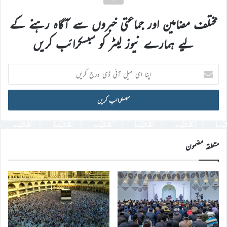
مختلف مضامین اور جماعتی خبروں سے آگاہ رہنے کے
لیے ہمارے نیوز لیٹر کو سبسکرائب کریں
اپنا
ای
میل
آئی
ڈی
درج
کریں
متعلقہ مضمون