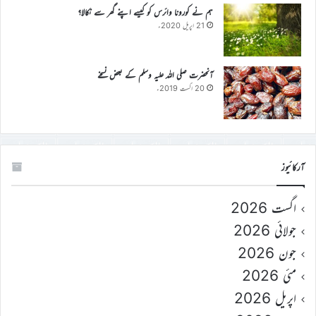
ہم نے کورونا وائرس کو کیسے اپنے گھر سے نکالا؟
21 اپریل 2020ء
آنحضرت صلی اللہ علیہ وسلم کے بعض نسخے
20 اگست 2019ء
آرکائیوز
اگست 2026
جولائی 2026
جون 2026
مئی 2026
اپریل 2026