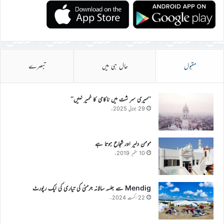
مقبول
حال ہی میں
تبصرے
’’میری سر شت میں ناکامی کا خمیر نہیں‘‘
29 جولائی 2025ء
مومن دلیر اور شجاع ہوتا ہے
10 ستمبر 2019ء
Mendig سے جلسہ سالانہ جرمنی کی تیاری کی ایک رپورٹ
22 اگست 2024ء