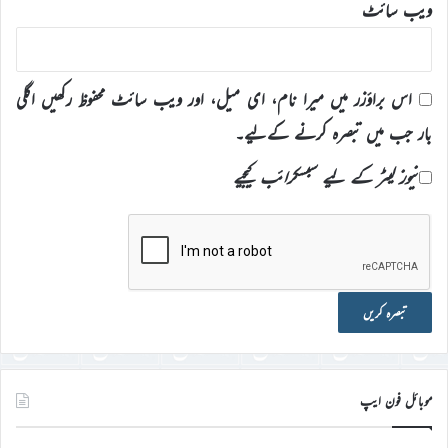
ویب‌ سائٹ
اس براؤزر میں میرا نام، ای میل، اور ویب سائٹ محفوظ رکھیں اگلی
بار جب میں تبصرہ کرنے کےلیے۔
نیوز لیٹر کے لیے سبسکرائب کیجیے
موبائل فون ایپ