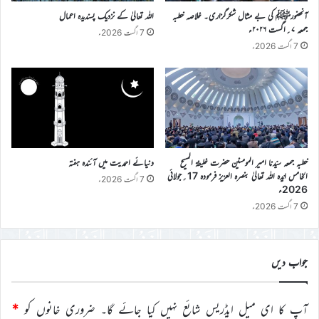
آنحضورﷺ کی بے مثال شکرگزاری۔ خلاصہ خطبہ
اللہ تعالیٰ کے نزدیک پسندیدہ اعمال
جمعہ ۷؍اگست ۲۰۲۶ء
7 اگست 2026ء
7 اگست 2026ء
خطبہ جمعہ سیّدنا امیر المومنین حضرت خلیفۃ المسیح
دنیائے احمدیت میں آئندہ ہفتہ
الخامس ایّدہ اللہ تعالیٰ بنصرہ العزیز فرمودہ 17؍جولائی
7 اگست 2026ء
2026ء
7 اگست 2026ء
جواب دیں
آپ کا ای میل ایڈریس شائع نہیں کیا جائے گا۔
ضروری خانوں کو
*