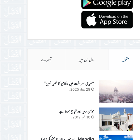
مقبول
حال ہی میں
تبصرے
’’میری سر شت میں ناکامی کا خمیر نہیں‘‘
29 جولائی 2025ء
مومن دلیر اور شجاع ہوتا ہے
10 ستمبر 2019ء
Mendig سے جلسہ سالانہ جرمنی کی تیاری