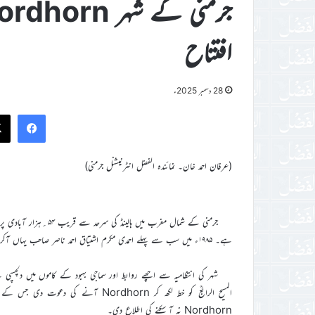
افتتاح
28 دسمبر 2025ء
ook
(عرفان احمد خان۔ نمائندہ الفضل انٹرنیشنل جرمنی)
ہے۔ ۱۹۸۵ء میں سب سے پہلے احمدی مکرم اشتیاق احمد ناصر صاحب یہاں آکر آباد ہوئے اور پانچ افراد پر مشتمل جماعت کا آغاز ہوا۔
المسیح الرابعؒ کو خط لکھ کر Nordhorn
Nordhorn نہ آ سکنے کی اطلاع دی۔