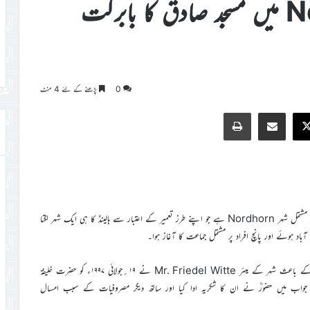
جرمنی کے شہر Nordhorn میں مسجد صادق کا بابرکت
0
پڑھنے کے لئے 4 منٹ
Print
Share via Email
Faceb
X
جرمنی کے شمال مغرب میں ہالینڈ کی سرحد سے قریب ۵۴؍ہزار آبادی پر مشتمل شہر Nordhorn ہے جو اپنے طرز تعمیر کے اعتبار سے ہالینڈ کا ہی ایک شہر لگتا
شہر کی انتظامیہ سے اچھے روابط اور سماجی بہبود کے کاموں میں دلچسپی کے باعث شہر کے ميئر Mr. Friedel Witte نے ۱۹؍جولائی ۱۹۹۷ء کو حضرت خلیفۃ
 آنے کی دعوت دی جس کے جواب میں حضورؒ نے ان کا شکریہ ادا کیا اور ساتھ دیگر مصروفیات کے سبب امسال