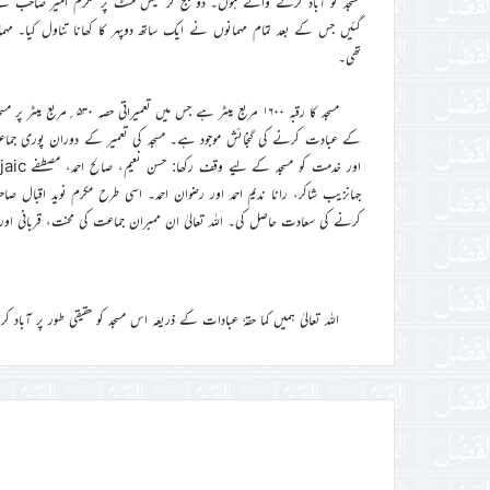
مسجد کو آباد کرنے والے ہوں۔ دو بج کر تیس منٹ پر مکرم امیر صاحب نے
گئیں جس کے بعد تمام مہمانوں نے ایک ساتھ دوپہر کا کھانا تناول کیا۔ م
تھی۔
کے عبادت کرنے کی گنجائش موجود ہے۔ مسجد کی تعمیر کے دوران پوری جم
جہانزیب شاکر، رانا ندیم احمد اور رضوان احمد۔ اسی طرح مکرم نوید اقبال
کرنے کی سعادت حاصل کی۔ اللہ تعالیٰ ان ممبران جماعت کی محنت، قربانی اور
اللہ تعالیٰ ہمیں کما حقہٗ عبادات کے ذریعہ اس مسجد کو حقیقی طور پر آباد 