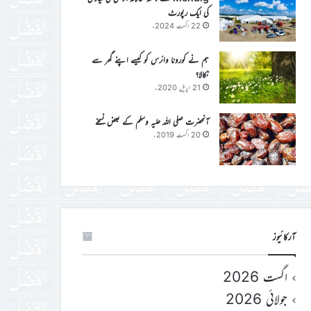
کی ایک رپورٹ
22 اگست 2024ء
ہم نے کورونا وائرس کو کیسے اپنے گھر سے
نکالا؟
21 اپریل 2020ء
آنحضرت صلی اللہ علیہ وسلم کے بعض نسخے
20 اگست 2019ء
آرکائیوز
اگست 2026
جولائی 2026