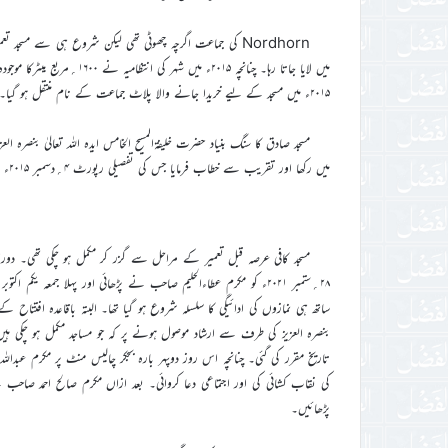
Nordhorn کی جماعت اگرچہ چھوٹی تھی لیکن شروع ہی سے مسجد
میں لایا جاتا رہا۔ چنانچہ ۱۵
۲۰۱۵ء میں مسجد کے ليے خریدا جانے والا پلاٹ جماعت کے نام منتقل ہو گیا۔
میں رکھا اور تقریب سے خطاب فرمایا جس کی تفصیلی رپورٹ ۴؍دسمبر ۲۰۱۵ء کے الفضل میں شائع ہو چکی ہے۔
مسجد کافی عرصہ قبل تعمیر کے مراحل سے گزر کر مکمل ہو چکی تھی۔ دور
ساتھ ہی نمازوں کی ادائیگی کا سلسلہ شروع ہو گیا تھا۔ البتہ باقاعدہ افتتاح کے ل
تاریخ مقرر کی گئی۔ چنانچہ اس روز دوپہر بارہ بجکر چالیس منٹ پر مکرم عبدالل
کی نقاب کشائی کی اور اجتماعی دعا کروائی۔ بعد ازاں مکرم صالح احمد صاحب
پڑھائیں۔