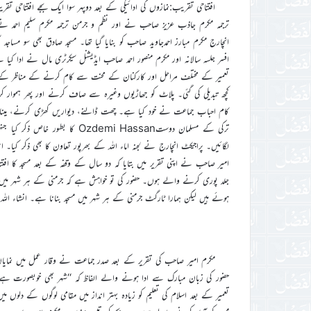
افتتاحی تقریب:نمازوں کی ادائیگی کے بعد دوپہر سوا ایک بجے افتتاحی ت
ترجمہ مکرم جاذب عزیز صاحب نے اور نظم و جرمن ترجمہ مکرم سلیم احمد نے پ
انچارج مکرم مبارز احمدجاوید صاحب کو بنایا گیا تھا۔ مسجد صادق بھی سو مسا
کچھ تبدیلی کی گئی۔ پلاٹ کو جھاڑیوں وغیرہ سے صاف کرنے اور پھر ہموار کرن
کام احباب جماعت نے خود کیا ہے۔ چھت ڈالنے، دیواریں کھڑی کرنے، مینار 
لگائیں۔ پراجیکٹ انچارج نے لجنہ اماء اللہ کے بھرپور تعاون کا بھی ذکر کیا۔
امیر صاحب نے اپنی تقریر میں بتایا کہ دو سال کے وقفہ کے بعد مسجد کا افتت
جلد پوری کرنے والے ہوں۔ حضور کی تو خواہش ہے کہ جرمنی کے ہر شہر میں م
ہوئے ہیں لیکن ہمارا ٹارگٹ جرمنی کے ہر شہر میں مسجد بنانا ہے۔ انشاء اللہ
مکرم امیر صاحب کی تقریر کے بعد صدر جماعت نے وقار عمل میں نمایاں
حضور کی زبان مبارک سے ادا ہونے والے الفاظ کہ ‘‘شہر بھی خوبصورت ہے 
تعمیر کے بعد اسلام کی تعلیم کو زیادہ بہتر انداز میں مقامی لوگوں کے د