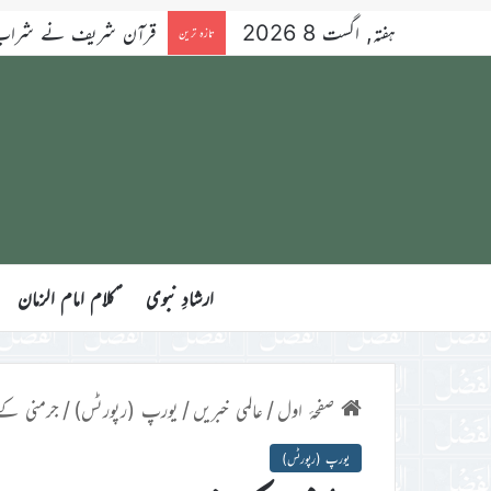
ہفتہ, اگست 8 2026
قرآن شریف نے شراب کو 
تازہ ترین
ارشادِ نبوی
ؑکلام امام الزمان
صفحۂ اول
/
عالمی خبریں
/
یورپ (رپورٹس)
/
جرمنی کے شہر Nordhorn میں مسجد ص
یورپ (رپورٹس)