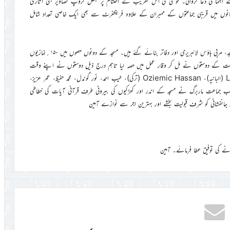
 اجتماعی دعا کروائی۔ خوشی کی اس تقریب کے اختتام پر بعض گروپ تصاویر بھی اتاری
ہمانوں میں قریبی جماعتوں کے ممبران کے علاوہ فرینکفرٹ سے بھی ایک خاصی تعداد شامل
مسجد کا رقبہ ۱۶۰۰ مربع میٹر ہے جس میں تعمیراتی حصہ ۵۳۰؍مربع میٹر پر مسجد، مربی ہاؤس لائبریری اور دفاتر بنائے گئے ہیں۔ مسجد کے دونوں حصوں میں ۱۵۰؍نمازیوں
اعت کے دوستوں نے مل کر وقار عمل میں حصہ لیا تاہم درج ذیل دوستوں نے اپنے وقت
اور خدمت کو مسجد کے لیے وقف رکھا: حسن نعیم، صالح احمد، مصطفے Ljaic (البانیہ)، Oziemic Hassan (ترکی)، طیب احمد، نور گوندل، محمد حفیظ، عمر عزیز،
 صاحب جماعت ماربرگ نے مسجد کے اندر اور کھڑکیوں کی بیرونی طرف قرآنی آیات کی خطاطی
 جانفشانی کو شرف قبولیت بخشے اور بہترین اجر سے نوازے آمین
کرنے کی توفیق عطا فرمائے۔ آمین