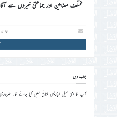
مختلف مضامین اور جماعتی خبروں سے آگ
اپنا
ای
میل
آئی
ڈی
درج
کریں
جواب دیں
آپ کا ای میل ایڈریس شائع نہیں کیا جائے گا۔
ضروری 
ت
ب