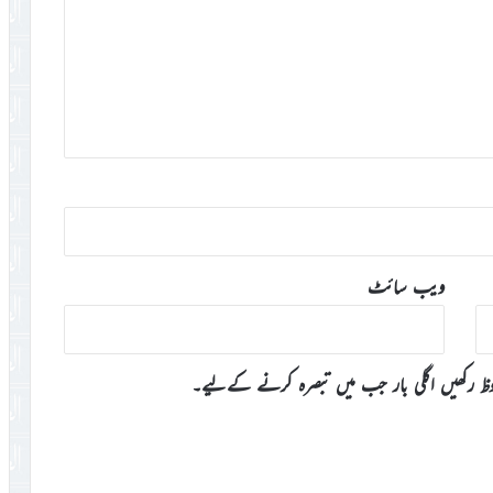
ویب‌ سائٹ
وظ رکھیں اگلی بار جب میں تبصرہ کرنے کےلیے۔