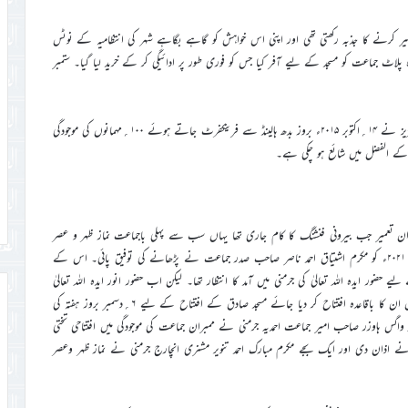
 تعمیر کرنے کا جذبہ رکھتی تھی اور اپنی اس خواہش کو گاہے بگاہے شہر کی انتظامیہ کے نوٹس
۲۰ء میں شہر کی انتظامیہ نے ۱۶۰۰؍مربع میٹرکا موجودہ پلاٹ جماعت کو مسجد کے ليے آفر کیا جس کو فوری طور پر ادائیگی کر کے خرید لیا گیا۔ ستمبر
مسجد صادق کا سنگ بنیاد حضرت خلیفۃالمسیح الخامس ایدہ اللہ تعالیٰ بنصرہ العزیز نے ۱۴؍اکتوبر ۲۰۱۵ء بروز بدھ ہالینڈ سے فرینکفرٹ جاتے ہوئے ۱۰۰؍مہمانوں کی موجودگی
ان تعمیر جب بیرونی فنشنگ کا کام جاری تھا یہاں سب سے پہلی باجماعت نماز ظہر و عصر
۲۸؍ستمبر ۲۰۲۱ء کو مکرم عطاءالحلیم صاحب نے پڑھائی اور پہلا جمعہ یکم اکتوبر ۲۰۲۱ء کو مکرم اشتیاق احمد ناصر صاحب صدر جماعت نے پڑھانے کی توفیق پائی۔ اس کے
يے حضور ایدہ اللہ تعالیٰ کی جرمنی میں آمد کا انتظار تھا۔ لیکن اب حضور انور ایدہ اللہ تعالیٰ
بنصرہ العزیز کی طرف سے ارشاد موصول ہونے پر کہ جو مساجد مکمل ہو چکی ہیں ان کا باقاعدہ افتتاح کر دیا جائے مسجد صادق کے افتتاح کے لیے ۶؍دسمبر بروز ہفتہ کی
ہ واگس ہاوزر صاحب امیر جماعت احمدیہ جرمنی نے ممبران جماعت کی موجودگی میں افتتاحی تختی
 نے اذان دی اور ایک بجے مکرم مبارک احمد تنویر مشنری انچارج جرمنی نے نماز ظہر وعصر