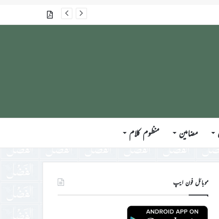
گذشتہ شمارے
مضامین
منظوم کلام
موبائل فون ایپ