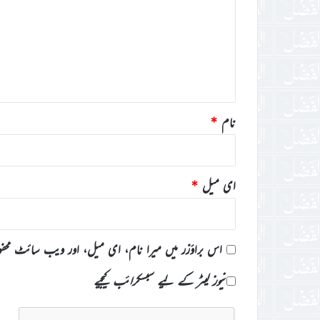
ص
ر
ہ
*
نام
*
ای میل
*
اس براؤزر میں میرا نام، ای میل، اور ویب سائٹ محف
نیوز لیٹر کے لیے سبسکرائب کیجیے