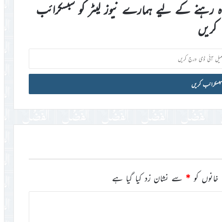
اہ رہنے کے لیے ہمارے نیوز لیٹر کو سبسکرائب
کریں
خانوں کو
*
سے نشان زد کیا گیا ہے