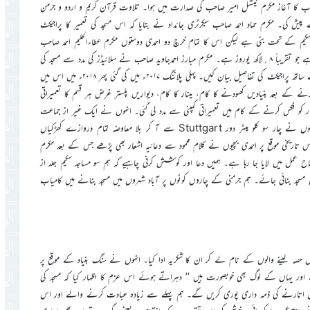
قریب کا آغاز مکرم نیشنل امیر صاحب کی صدارت میں ہوا۔ تلاوت قرآن کریم و اردو و جرمن
یش کی۔ مکرم حماد احمد صاحب سیکرٹری جائداد نے بتایا کہ اس مسجد کی تعمیر کا پراجیکٹ
جد سکیم کے تحت بنی ہے لیکن اس کا تمام خرچ دو احمدی دوستوں مکرم عطاءالحلیم احمد صاحب
افسر جلسہ سالانہ اور مکرم منصور احمد صاحب ایڈیشنل سیکرٹری مال نے ادا کیا ہے جو تقریباً ۸؍لاکھ یوروز ہے۔ مکرم مبارز احمدجاوید صاحب نے سلائیڈز کی مدد سے مسجد کی
تعمیر کے مختلف مراحل اور کارکنان کے محنت سے کام کرنے کے مناظر کے ساتھ پراجیکٹ کی تفاصیل بیان کیں۔ پہلی پلاننگ ۲۰۱۷ء میں کی گئی پھر ۲۰۱۸ء میں اس میں
ے کے بعد بنیادیں کھودنے کا کام، مینار کا کام، دیواریں پلستر غرض ہر قسم کا تعمیراتی
کو فکس کرنے کے کام میں تعمیراتی کمپنی سے مدد لی گئی۔ انہوں نے ایک غیر از جماعت
ترکی کے مسلمان دوستOzdemi Hassan کا بطور خاص ذکر کیا جنہوں نے چار سو کلو میٹر دور Stuttgart سے آ کر بلا معاوضہ تمام دروازے کھڑکیاں
 اس تاریخی موقع پر احمدی بچیوں نے کلام محمود سے دعائیہ اشعار بھی پڑھے جس کے بعد مکرم
اح عمل میں لایا جا رہا ہے۔ ہمیں دعا اور کوشش کرنی چاہیے کہ ہم سو مساجد سکیم جلد از
سجد بنائی جائے۔ ہم جرمنی کے چاروں کونوں پر آباد شہروں میں مسجد بنانے میں کامیاب
 حصہ لینے والوں کے نام لے کر ان کا شکریہ ادا کیا۔ انہوں نے سنگ بنیاد کے موقع پر
اور یہاں کے لوگ بھی خوبصورت ہیں ’’ دہراتے ہوئے اس عزم کا اظہار کیا کہ مسجد کی
لوں میں اتارنے کی ذمہ داری پوری کریں گے۔ ہم پہلے سے زیادہ عبادت کرنے والے اور اس