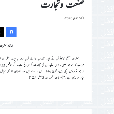
صنعت وتجارت
5 جنوری 2026ء
ook
ارشاد حضرت م
حضرت مصلح موعودؓ فرماتے ہیں:’’یورپ والے قریباً دہر یہ ہیں۔ مگر ان 
فریب کا اندیشہ نہیں۔ اس لیے ان کی تجارت کو فروغ ہے۔ اگر ناقص چیز ہ
نہ ہو تو واپس بھیج دیں، خرچ ہمارا۔ اس بارے میں وہ نقصان کا بھی خیا
تباہ ہو رہی ہے۔‘‘(خطبات محمود جلد 3صفحہ 127)