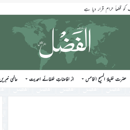
قطعاً حرام قرار دیا ہے
حضرت خلیفۃ المسیح الخامس
از افاضاتِ خلفائے احمدیت
عالمی خبریں