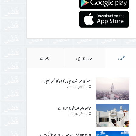
مقبول
حال ہی میں
تبصرے
’’میری سر شت میں ناکامی کا خمیر نہیں‘‘
29 جولائی 2025ء
مومن دلیر اور شجاع ہوتا ہے
10 ستمبر 2019ء
Mendig سے جلسہ سالانہ جرمنی کی تیاری