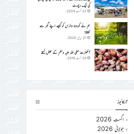
کی ایک رپورٹ
22 اگست 2024ء
ہم نے کورونا وائرس کو کیسے اپنے گھر سے
نکالا؟
21 اپریل 2020ء
آنحضرت صلی اللہ علیہ وسلم کے بعض نسخے
20 اگست 2019ء
آرکائیوز
اگست 2026
جولائی 2026