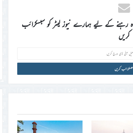
اہ رہنے کے لیے ہمارے نیوز لیٹر کو سبسکرائب
کریں