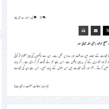
0
ایک منٹ سے بھی پہلے
Print
Share via Email
Faceb
X
صلح موعود رضی اللہ تعالیٰ عنہ
کا تجارت کے معاملہ میں صداقت اور سداد پر عمل ہے۔ ان سے لاکھوں کی چیز منگواؤ تو کوئی
و تو وہ لکھ دیں گے کہ یہ چیز ناقص ہے، اس لیے ہم نے قیمت کم کر دی ہے۔ اگر پسند
ل نہیں کرتے ۔مگر اور لوگ تجارت میں اس اصول کے پابند نہیں، اس لیے ان کی تجارت
(مرسلہ: وکالت صنعت و تجارت)