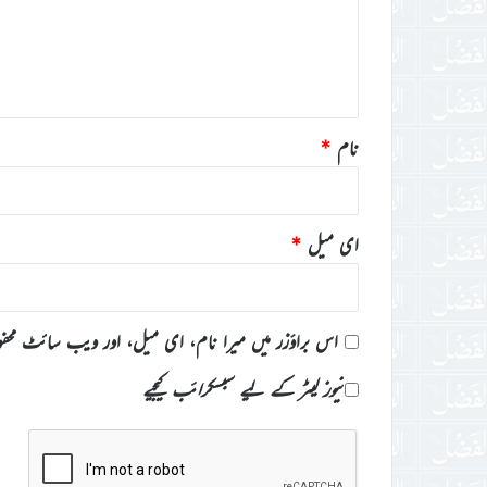
ر
ہ
*
نام
*
ای میل
*
اس براؤزر میں میرا نام، ای میل، اور ویب سائٹ محف
نیوز لیٹر کے لیے سبسکرائب کیجیے