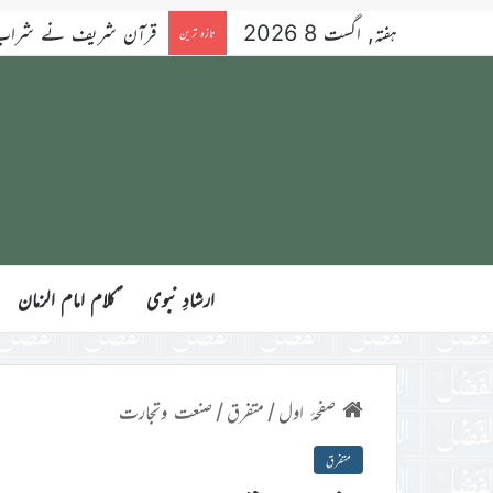
ہفتہ, اگست 8 2026
قرآن شریف نے شراب کو 
تازہ ترین
ارشادِ نبوی
ؑکلام امام الزمان
صفحۂ اول
/
متفرق
/
صنعت وتجارت
متفرق