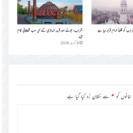
کو قطعاً حرام قرار دیا ہے
شراب، جوئے اور قرعہ اندازی کے تیر سب شیطانی کام
ہیں
8 اگست 2026ء
خانوں کو
*
سے نشان زد کیا گیا ہے