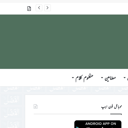
گذشتہ شمارے
مضامین
منظوم کلام
موبائل فون ایپ