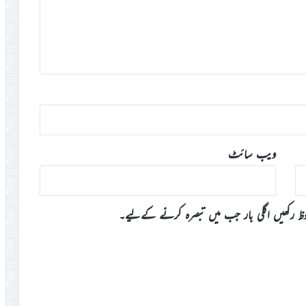
ویب‌ سائٹ
وظ رکھیں اگلی بار جب میں تبصرہ کرنے کےلیے۔