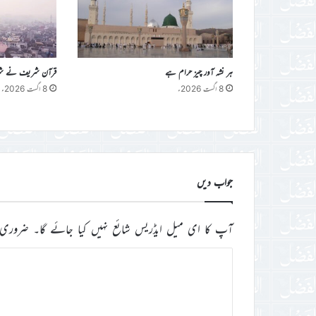
ہر نشہ آور چیز حرام ہے
قرآن شریف نے شراب 
8 اگست 2026ء
8 اگست 2026ء
جواب دیں
آپ کا ای میل ایڈریس شائع نہیں کیا جائے گا۔
ضروری 
ت
ب
ص