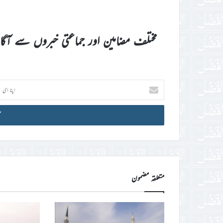
مختلف مضامین اور جماعتی خبروں سے آگ
اپنا
ای
میل
آئی
ڈی
درج
کریں
متعلقہ مضمون