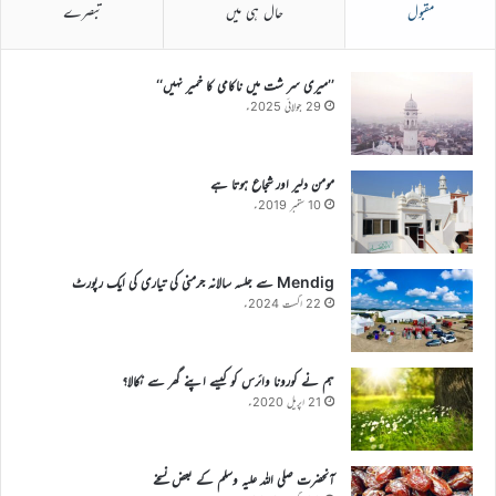
مقبول
حال ہی میں
تبصرے
’’میری سر شت میں ناکامی کا خمیر نہیں‘‘
29 جولائی 2025ء
مومن دلیر اور شجاع ہوتا ہے
10 ستمبر 2019ء
Mendig سے جلسہ سالانہ جرمنی کی تیاری کی ایک رپورٹ
22 اگست 2024ء
ہم نے کورونا وائرس کو کیسے اپنے گھر سے نکالا؟
21 اپریل 2020ء
آنحضرت صلی اللہ علیہ وسلم کے بعض نسخے