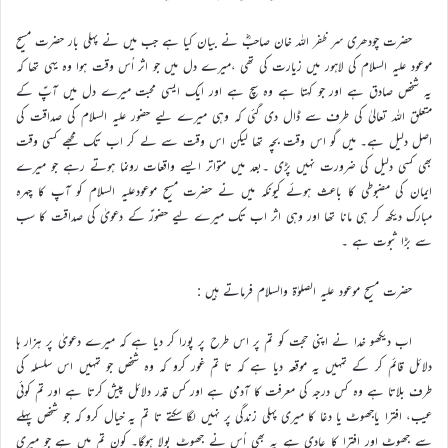
حضرت چودھری سر ظفر اللہ خان صاحبؓ نے بیان کیا ہے جب میں نے پہلی بار حضرت مسیح
موعود علیہ السلام کی لاہور میں زیارت کی تھی ،میرے دل میں جو اثر اُس وقت ہوا وہ یہی تھا کہ
یہ شخص صادق ہے اور جو کہتا ہے وہ سچ ہے اور ایک ایسی محبت میرے دل میں آپؑ کے
متعلق اللہ تعالیٰ کی طرف سے ڈال دی گئی کہ وہی میرے لیے حضور علیہ السلام کی صداقت کی
اصل دلیل ہے۔ میں گو اس وقت بچہ تھا لیکن اس وقت سے لے کر اب تک مجھے کسی وقت
بھی کسی دلیل کی ضرورت نہیں پڑی ۔بعد میں متواتر ایسے واقعات رونما ہوتے رہے جو میرے
ایمان کی مضبوطی کا باعث ہوئے کیونکہ میں نے حضرت مسیح موعودعلیہ السلام کو آپ کا چہرہ
مبارک دیکھ کر ہی مانا تھا اور وہی اثر اب تک میرے لیے حضورؑ کے دعویٰ کی صداقت کا سب
سے بڑا ثبوت ہے ۔
حضرت مسیح موعود علیہ الصلوٰۃ والسلام فرماتے ہیں :
اب دیکھو خدا نے اپنی حجت کو تم پر اس طرح پر پورا کر دیا ہے کہ میرے دعویٰ پر ہزار ہا
دلائل قائم کر کے تمہیں یہ موقعہ دیا ہے کہ تا تم غور کرو کہ وہ شخص جو تمہیں اس سلسلہ کی
طرف بلاتا ہے وہ کس درجہ کی معرفت کا آدمی ہے اور کس قدر دلائل پیش کرتا ہے اور تم کوئی
عیب، افترا یاجھوٹ یا دغا کا میری پہلی زندگی پر نہیں لگا سکتے تا تم یہ خیال کرو کہ جو شخص پہلے
سے جھوٹ اور افترا کا عادی ہے یہ بھی اُس نے جھوٹ بولا ہوگا۔ کون تم میں ہے جو میری