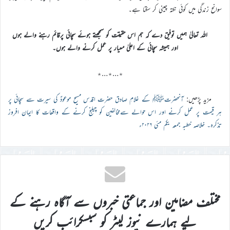
سوانح زندگی میں کوئی نکتہ چینی کر سکتا ہے۔
اللہ تعالیٰ ہمیں توفیق دے کہ ہم اس حقیقت کو سمجھتے ہوئے سچائی پرقائم رہنے والے ہوں
اور ہمیشہ سچائی کے اعلیٰ معیار پر عمل کرنے والے ہوں۔
٭…٭…٭
مزید پڑھیں:
آنحضرتﷺ کے غلامِ صادق حضرت اقدس مسیح موعودؑ کی سیرت سے سچائی پر
ہر قیمت پر عمل کرنے اور اس حوالے سےمخالفین کو چیلنج کرنے کے واقعات کا ایمان افروز
تذکرہ۔ خلاصہ خطبہ جمعہ یکم مئی ۲۰۲۶ء
مختلف مضامین اور جماعتی خبروں سے آگاہ رہنے کے
لیے ہمارے نیوز لیٹر کو سبسکرائب کریں