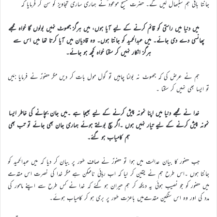
جانتا باقی ہم سنبھال لیں گے۔ حضرت مسیح موعود ؑنے ہماری ساری تجاویز کو سن کر فرمایا کہ
میں دنیا میں راستی کو قائم کرنے کے لیے آیا ہوں، میں ہرگز جھوٹ نہیں بولوں گا خواہ مجھے
پھانسی دے دی جائے۔ میں عبدالحمید کو جانتا ہوں۔ وہ قادیان میں آیا کرتا تھا میں اس سے
ہرگز انکار نہیں کر سکتا خواہ کچھ ہو جائے۔
ہم نے عرض کی کہ جھوٹ نہ بولنا چاہیں تو گول مول بات کر دیں مگر حضورؑ نے فرمایا :مَیں
تو ایسا بھی نہیں کر سکتا ۔
خدا نے مجھے دنیا میں اپنا نمونہ پیش کرنے کے لیے بھیجا ہے ۔میں جان بچانے کی خاطر ایسا
نمونہ پیش کرنے کے لیے تیار نہیں ہوں ۔اگر سچ بولتے ہوئے ہماری جان بھی جائے تو تب بھی
ہم کامیاب ہو گئے۔
جب حضور کا بیان عدالت میں ہوا تو حضورؑ نے صاف طور پر بیان کر دیا کہ میں عبدالحمید کو
جانتا ہوں ۔اس طرح ہم نے یقین کر لیا کہ اب رہائی ناممکن ہے مگر خدا کی نصرت اس مقدمے
میں حضور کو جو نصیب ہوئی یہ دیکھ کر ہم حیران ہو گئے کہ خدا نے کس طرح سے اپنے مامور کی
مدد کی اور وہ اس سنگین مقدمےمیں باعزت طور پر بری ہو کر کامیاب ہوئے۔