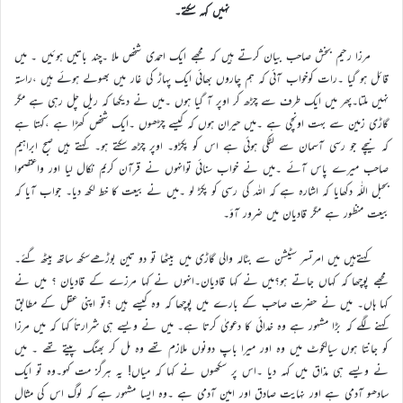
نہیں کہہ سکتے۔
مرزا رحیم بخش صاحب بیان کرتے ہیں کہ مجھے ایک احمدی شخص ملا ۔چند باتیں ہوئیں ۔ میں
قائل ہو گیا ۔رات کوخواب آئی کہ ہم چاروں بھائی ایک پہاڑ کی غار میں بھولے ہوئے ہیں ،راستہ
نہیں ملتا۔پھر میں ایک طرف سے چڑھ کر اوپر آ گیا ہوں ۔میں نے دیکھا کہ ریل چل رہی ہے مگر
گاڑی زمین سے بہت اونچی ہے ۔میں حیران ہوں کہ کیسے چڑھوں ۔ایک شخص کھڑا ہے ،کہتا ہے
کہ نیچے جو رسی آسمان سے لٹکی ہوئی ہے اس کو پکڑو۔ اوپر چڑھ سکتے ہو۔ کہتے ہیں صبح ابراہیم
صاحب میرے پاس آئے ۔میں نے خواب سنائی توانہوں نے قرآن کریم نکال لیا اور واعتصموا
بحبل اللّٰہ دکھایا کہ اشارہ ہے کہ اللہ کی رسی کو پکڑ لو ۔میں نے بیعت کا خط لکھ دیا۔ جواب آیا کہ
بیعت منظور ہے مگر قادیان میں ضرور آؤ۔
کہتےہیں میں امرتسر سٹیشن سے بٹالہ والی گاڑی میں بیٹھا تو دو تین بوڑھےسکھ ساتھ بیٹھ گئے۔
مجھے پوچھا کہ کہاں جاتے ہو؟میں نے کہا قادیان۔انہوں نے کہا مرزے کے قادیان ؟ میں نے
کہا ہاں۔ میں نے حضرت صاحب کے بارے میں پوچھا کہ وہ کیسے ہیں ؟تو اپنی عقل کے مطابق
کہنے لگے کہ بڑا مشہور ہے وہ خدائی کا دعویٰ کرتا ہے۔ میں نے ویسے ہی شرارتاً کہا کہ میں مرزا
کو جانتا ہوں سیالکوٹ میں وہ اور میرا باپ دونوں ملازم تھے وہ مل کر بھنگ پیتے تھے ۔ میں
نے ویسے ہی مذاق میں کہہ دیا ۔اس پر سکھوں نے کہا کہ میاں! یہ ہرگز مت کہو۔وہ تو ایک
سادھو آدمی ہے اور نہایت صادق اور امین آدمی ہے ۔وہ ایسا مشہور ہے کہ لوگ اس کی مثال