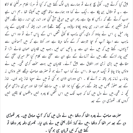
پیش کیا کرتے ہیں۔ کوئی سچ بولے تو ہمارے ہاں لوگ کہتے ہیں کہ کیا تُو مرزا غلام مرتضیٰ کا لڑکا
ہے ۔یہ تو مثال بن چکا ہے ۔ایک نے کہا وہ ہمارے ساتھ بچپن میں کھیلتا تھا ۔ہم اس لیے
ادب کرتے تھے کہ رئیس کا بیٹا ہے۔پھر ان میں تبدیلی آتی گئی اور اندر ہی اندر رہنے لگے۔یعنی
گوشہ نشین ہو گئے اور اندر ہی جادو پکاتا رہا(وہ یہ سمجھتے تھے) اور اندر بیٹھ کر، قادیان کے چار
چار میل پر اس نے جادو کر دی۔کسی مذہب کا کوئی شخص اس کے پاس آئے تو وہ اس کے
مذہب سے اپنے آپ کو سچا ثابت کر کے دکھا دیتا ہے اور کہتا ہے کہ میں آسمانوں سے
آیاہوں۔ کہتے ہیں کہ میں نے ان سے یہ باتیں سن لیں ۔جب میں قادیان مہمان خانے اترا تو
تین چار لڑکے تھے۔میں نے آزمانے کے لیے ان سے سختی سے کلام کیا مگر میری سختی کے
مقابلے میں بڑی نرمی اور اخلاق سے پیش آئے۔ قادیان میں بہت سخت گرمی تھی۔ میں نے
واپس جانا چاہا تو ایک عرب ملا ۔اس نے کہا اب آئے ہو تو حضرت صاحبؑ دیکھے بغیر واپس نہ
جانا۔یہ زمانہ پھر ہاتھ نہ آئے گا ۔ اسی دوران اذان ہو گئی تو میں نے سوچا نماز پڑھ لوں۔ نماز
کے بعد حضورؑ مجلس میں بیٹھ گئے۔سرنیچے کیا ہوا تھا ۔ میں سامنے کھڑا تھا اور میری داڑھی مونچھ
کچھ نہ تھی۔میں نے دل میں کہا کہ جب تک میں اس شخص کا چہرہ نہیں دیکھوں گا یقین نہیں
کروں گا۔ تھوڑی دیر کے بعد
حضرت صاحبؑ نے چہرہ اٹھا کر دیکھا ،میں نے دل میں کہا کہ آپؑ صادق ہیں۔ پھر تھوڑی
دیر کے بعد سر اٹھا کر دیکھا ،میں نے کہا: اٰمَنَّا۔یعنی میں نے مان لیا۔ تیسری دفعہ پھر دیکھا تو
کہتے ہیں کہ مَیں قربان ہی ہو گیا ۔