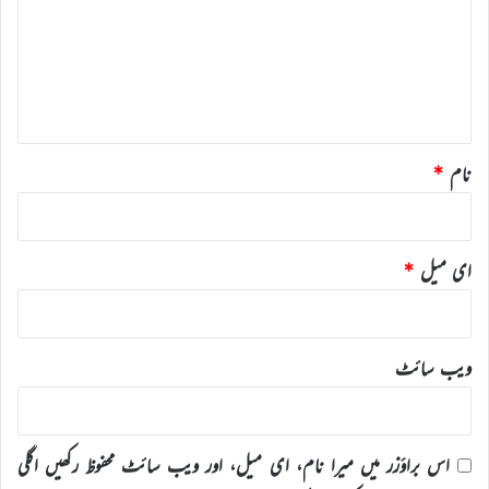
ص
ر
ہ
*
نام
*
ای میل
*
ویب‌ سائٹ
اس براؤزر میں میرا نام، ای میل، اور ویب سائٹ محفوظ رکھیں اگلی