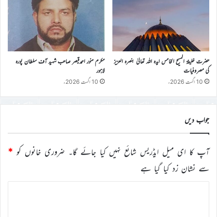
حضرت خلیفۃ المسیح الخامس ایدہ اللہ تعالیٰ بنصرہ العزیز
مکرم منور احمدقیصر صاحب شہید آف سلطان پورہ
کی مصروفیات
لاہور
10 اگست 2026ء
10 اگست 2026ء
جواب دیں
آپ کا ای میل ایڈریس شائع نہیں کیا جائے گا۔
ضروری خانوں کو
*
سے نشان زد کیا گیا ہے
ت
ب