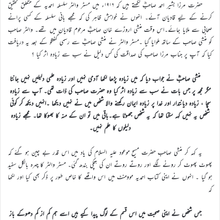
حضرت مرزا بشیر احمد صاحبؓ لکھتے ہیں کہ ۱۹۱۶ء میں مسٹر والٹر سلسلہ احمدیہ کے متعلق تحقیق
کرنے کے لیے قادیان آئے۔ انہوں نے خواہش ظاہر کی کہ مجھے بانی سلسلہ کے کسی پرانے
صحابی سے ملایا جائے۔اس وقت منشی اروڑے خان صاحبؓ مرحوم قادیان میں تھے۔ والٹر صاحب
کو منشی صاحب کے ساتھ ملوایا گیا ۔مسٹر والٹر نے منشی صاحبؓ سے رسمی گفتگو کے بعد یہ دریافت
کیا کہ آپ پر جناب مرزا صاحب کی صداقت کی کس دلیل نے سب سے زیادہ اثر کیا ؟
منشی صاحبؓ نے جواب دیا کہ میں زیادہ پڑھا لکھا آدمی نہیں اور زیادہ علمی دلیلیں نہیں جانتا
مگر مجھ پر جس بات نے سب سے زیادہ اثر کیا وہ حضرت صاحب کی ذات تھی۔ آپ سے زیادہ
سچا ، زیادہ دیانتدار اور خدا پر زیادہ ایمان رکھنے والا شخص میں نے نہیں دیکھا ۔انہیں دیکھ کر کوئی
شخص یہ نہیں کہہ سکتا تھا کہ یہ شخص جھوٹا ہے۔باقی میں تو ان کے منہ کا بھوکا تھا۔ مجھے زیادہ
دلیلوں کا علم نہیں۔
یہ کہہ کر منشی صاحب حضرت مسیح موعود علیہ السلام کی یاد میں اس قدر بے چین ہو گئے کہ
پھوٹ پھوٹ کر رونے لگے اور روتے روتے ان کی ہچکی بندھ گئی۔ مسٹر والٹر کا چہرہ بالکل سفید
ہو گیا ۔ انہوں نے اپنی کتاب احمدیہ موومنٹ میں اس واقعے کا خاص طور پر ذکر بھی کیا اور لکھا
کہ
جس شخص نے اپنی صحبت میں اس قسم کے لوگ پیدا کیے ہیں اسے ہم کم از کم دھوکے باز