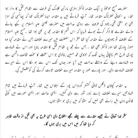
حضرت مسیح موعودؑ پر ایک مقدمہ ڈاکٹر ہنری مارٹن کلارک کی طرف سے اقدامِ قتل کا دائر ہوا
تھا۔ یہ انتہائی خطرناک مقدمہ تھا۔ آپؑ فرماتے ہیں یہ مقدمہ ایسا خطرناک تھا کہ پھانسی کی سزا
بھی ہو سکتی تھی۔یہود کی طرف سے رومی عدالت میں حضرت عیسیٰ علیہ السلام پر کیے جانے
والے مقدمے کا ذکر کرتے ہوئے فرمایا کہ اس قسم کا مقدمہ مجھ پر بھی ہوا تھا ۔مسیح علیہ السلام
کے خلاف تو یہودیوں نے مقدمہ کیا تھا مگر اس سلطنت میں میرے خلاف جس نے مقدمہ کیا وہ
معزز پادری تھا اور ڈاکٹر بھی تھا ۔ جس نے مجھ پر اقدامِ قتل کا مقدمہ بنایا اور اس نے شہادت
پوری طرح بہم پہنچائی یہاں تک کہ مولوی محمد حسین بٹالوی جو اس سلسلے کا سخت مخالف دشمن ہے
وہ شہادت دینے کے واسطے عدالت میں آیا اور جہاں تک اس سے ہو سکا اس نے میرے
خلاف شہادت دی۔ اور پورے طور پر مقدمہ میرے خلاف ثابت کرنے کی کوشش کی۔
یہ مقدمہ کپتان ڈگلس ڈپٹی کمشنر گورداس پور کے اجلاس میں تھا۔ آپؑ فرماتے ہیں تمام
شہادتیں میرے خلاف بڑے زور شور سے دی گئیں۔ ایسی حالت اور ایسی صورت میں کوئی
قانون دان اہل رائے بھی نہیں کہہ سکتا کہ میں بری ہو سکتا ہوں۔
مگر خدا تعالیٰ نے جیسے مقدمے سے پہلے مجھے اطلاع دی اسی طرح یہ بھی قبل از وقت ظاہر
کر دیا تھا کہ میں اس میں بری ہوں گا۔