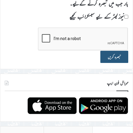
بار جب میں تبصرہ کرنے کےلیے۔
نیوز لیٹر کے لیے سبسکرائب کیجیے
موبائل فون ایپ