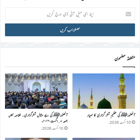
اپنا
ای
میل
آئی
ڈی
درج
کریں
متعلقہ مضمون
آنحضورﷺ کی عظیم شکر گزاری کا معیار
آنحضورﷺ کی بے مثال شکرگزاری۔ خلاصہ خطبہ
جمعہ ۷؍اگست ۲۰۲۶ء
10 اگست 2026ء
10 اگست 2026ء