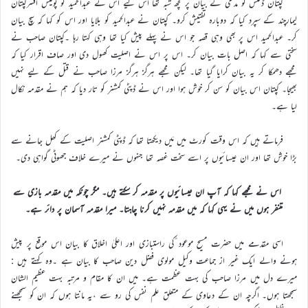
کپتان ڈگلس کو مدعی کے بیان پر کچھ شبہ تھا اس لیے اس نے عبدالحمید کو پولیس افسرکپتان
لیمارچند کے سپرد کیا کہ دوبارہ تفتیش کرو۔ کپتان نے عبدالحمید کو بلایا اور اس کو کہا کہ سچ بیان
کر۔ عبدالحمید اس پر بھی وہی قصہ جو اس نے پہلے پیش کیا تھا وہی کہتا رہا ۔کپتان صاحب نے
سختی سے کہا کہ اصل بات بیان کر۔ اس پر اس نے اصلیت کھول دی اور صاف اقرار کیا کہ
مجھے دھمکا کر یہ بیان کرایا گیا تھا۔ لیکن مجھے ہرگز ہرگز مرزا صاحب نے قتل کے لیے نہیں
بھیجا۔ کپتان اس بیان کو سن کر خوش ہوا اور اس نے ڈپٹی کمشنر کو تار دیا کہ ہم نے مقدمہ نکال
لیا ہے۔
فرماتے ہیں کہ اس وقت کورٹ میں مَیں دیکھتا تھا کہ ڈپٹی کمشنر اصلیت کے کھل جانے سے
بڑا خوش تھا اور ان عیسائیوں پر اسے سخت غصہ تھا جنہوں نے میرے خلاف جھوٹی گواہی دی۔
اس نے مجھے کہا کہ آپ ان عیسائیوں پر مقدمہ کر سکتے ہیں۔ مگر چونکہ میں مقدمہ بازی سے
متنفر ہوں میں نے یہی کہا کہ میں مقدمہ نہیں کرنا چاہتا۔ میرا مقدمہ آسمان پر دائر ہے۔
اسی مقدمے میں حضرت مسیح موعود ؑکی راستبازی اور اعلیٰ اخلاق کا بیان اس موقع پر پیش
ہونے والے ایک غیر از جماعت وکیل مولوی فضل دین صاحب کا بیان ہے ۔وہ کہتے ہیں :
میرے دل میں مرزا صاحب کی بہت عظمت ہے۔ میں ان کا مقام و مرتبہ بہت عظیم الشان
سمجھتا ہوں۔ اگرچہ ان کے دعاوی کے متعلق علم نفس کی رو سے ،یہ مانتا ہوں کہ ان کو سمجھنے