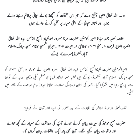
٭… اللہ تعالیٰ ہمیں توفیق دے کہ ہم اس حقیقت کو سمجھتے ہوئے سچائی پرقائم رہنے والے
ہوں اور ہمیشہ سچائی کے اعلیٰ معیار پر عمل کرنے والے ہوں
خلاصہ خطبہ جمعہ سیّدنا امیر المومنین حضرت مرزا مسرور احمدخلیفۃ المسیح الخامس ایدہ اللہ تعالیٰ
بنصرہ العزیز فرمودہ ۸؍مئی ۲۰۲۶ء بمطابق ۸؍ہجرت ۱۴۰۵؍ہجری شمسی بمقام مسجد مبارک،اسلام
آباد،ٹلفورڈ(سرے)، یوکے
اميرالمومنين حضرت خليفةالمسيح الخامس ايدہ اللہ تعاليٰ بنصرہ العزيز نے مورخہ ۸؍مئی ۲۰۲۶ء کو
مسجد مبارک، اسلام آباد، ٹلفورڈ، يوکے ميں خطبہ جمعہ ارشاد فرمايا جو مسلم ٹيلي وژن احمديہ کے توسّط
سے پوري دنيا ميں نشرکيا گيا۔ جمعہ کي اذان دينےکي سعادت مولانا فیروز عالم صاحب کے حصے ميں
آئي۔
تشہد،تعوذ اورسورة الفاتحہ کی تلاوت کے بعد حضور انور ایدہ اللہ تعالیٰ نے فرمایا:
حضرت مسیح موعودؑ کی سیرت بیان کرتے ہوئے آپؑ کی صداقت کے معیار کے کچھ حوالے
اور واقعات بیان کیے تھے۔ آج بھی چند ایک واقعات بیان کروں گا۔