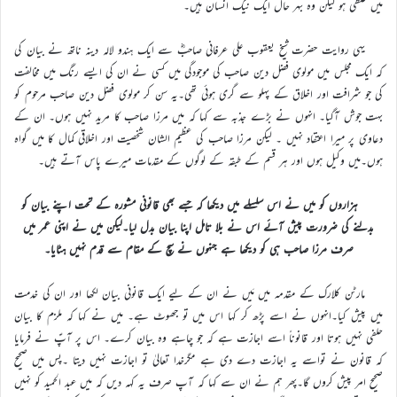
میں غلطی ہو لیکن وہ بہر حال ایک نیک انسان ہیں۔
یہی روایت حضرت شیخ یعقوب علی عرفانی صاحبؓ سے ایک ہندو لالہ دینہ ناتھ نے بیان کی
کہ ایک مجلس میں مولوی فضل دین صاحب کی موجودگی میں کسی نے ان کی ایسے رنگ میں مخالفت
کی جو شرافت اور اخلاق کے پہلو سے گری ہوئی تھی۔یہ سن کر مولوی فضل دین صاحب مرحوم کو
بہت جوش آگیا۔ انہوں نے بڑے جذبہ سے کہا کہ میں مرزا صاحب کا مرید نہیں ہوں۔ ان کے
دعاوی پر میرا اعتقاد نہیں ۔ لیکن مرزا صاحب کی عظیم الشان شخصیت اور اخلاقی کمال کا میں گواہ
ہوں۔میں وکیل ہوں اور ہر قسم کے طبقہ کے لوگوں کے مقدمات میرے پاس آتے ہیں۔
ہزاروں کو میں نے اس سلسلے میں دیکھا کہ جسے بھی قانونی مشورہ کے تحت اپنے بیان کو
بدلنے کی ضرورت پیش آئے اس نے بلا تامل اپنا بیان بدل لیا۔لیکن میں نے اپنی عمر میں
صرف مرزا صاحب ہی کو دیکھا ہے جنہوں نے سچ کے مقام سے قدم نہیں ہٹایا۔
مارٹن کلارک کے مقدمہ میں مَیں نے ان کے لیے ایک قانونی بیان لکھا اور ان کی خدمت
میں پیش کیا۔انہوں نے اسے پڑھ کر کہا اس میں تو جھوٹ ہے۔ میں نے کہا کہ ملزم کا بیان
حلفی نہیں ہوتا اور قانوناً اسے اجازت ہے کہ جو چاہے وہ بیان کرے۔ اس پر آپؑ نے فرمایا
کہ قانون نے تواسے یہ اجازت دے دی ہے مگرخدا تعالیٰ تو اجازت نہیں دیتا ۔پس میں صحیح
صحیح امر پیش کروں گا۔پھر ہم نے ان سے کہا کہ آپ صرف یہ کہہ دیں کہ میں عبد الحمید کو نہیں