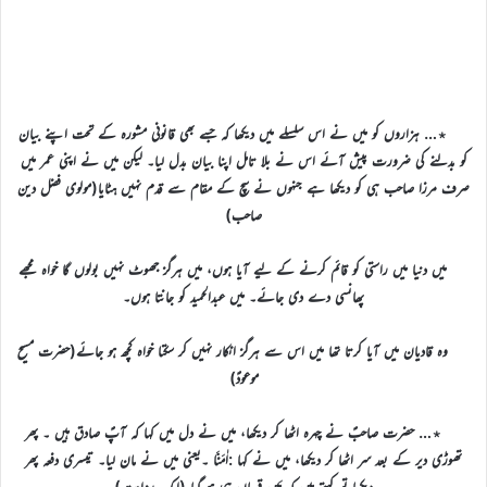
٭… ہزاروں کو میں نے اس سلسلے میں دیکھا کہ جسے بھی قانونی مشورہ کے تحت اپنے بیان
کو بدلنے کی ضرورت پیش آئے اس نے بلا تامل اپنا بیان بدل لیا۔ لیکن میں نے اپنی عمر میں
صرف مرزا صاحب ہی کو دیکھا ہے جنہوں نے سچ کے مقام سے قدم نہیں ہٹایا(مولوی فضل دین
صاحب)
میں دنیا میں راستی کو قائم کرنے کے لیے آیا ہوں، میں ہرگز جھوٹ نہیں بولوں گا خواہ مجھے
پھانسی دے دی جائے۔ میں عبدالحمید کو جانتا ہوں۔
وہ قادیان میں آیا کرتا تھا میں اس سے ہرگز انکار نہیں کر سکتا خواہ کچھ ہو جائے(حضرت مسیح
موعودؑ)
٭… حضرت صاحبؑ نے چہرہ اٹھا کر دیکھا، میں نے دل میں کہا کہ آپؑ صادق ہیں ۔ پھر
تھوڑی دیر کے بعد سر اٹھا کر دیکھا، میں نے کہا :اٰمَنَّا ۔یعنی میں نے مان لیا۔ تیسری دفعہ پھر
دیکھا تو کہتے ہیں کہ مَیں قربان ہی ہو گیا (ایک روایت)