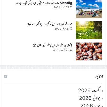
Mendig سے جلسہ سالانہ جرمنی کی تیاری کی ایک رپورٹ
22 اگست 2024ء
ہم نے کورونا وائرس کو کیسے اپنے گھر سے نکالا؟
21 اپریل 2020ء
آنحضرت صلی اللہ علیہ وسلم کے بعض نسخے
20 اگست 2019ء
آرکائیوز
اگست 2026
جولائی 2026
جون 2026