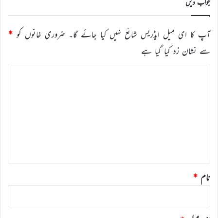
جواب دیں
آپ کا ای میل ایڈریس شائع نہیں کیا جائے گا۔
ضروری خانوں کو
*
سے نشان زد کیا گیا ہے
ت
ب
ص
ر
ہ
*
نام
*