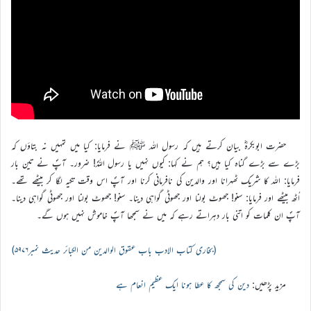
حضرت ابوبکرہؓ بیان کرتے ہیں کہ رسول اللہ ﷺ نے فرمایا: کیا میں تمہیں نہ بتاؤں کہ
بڑے سے بڑے گناہ کیا ہیں؟ ہم نے کہا: کیوں نہیں یا رسول اللہؐ! ضرور۔ آپؐ نے تین بار
فرمایا: اللہ کا شریک ٹھہرانا اور والدین کی نافرمانی کرنا اور آپؐ اس وقت تکیہ لگا کر بیٹھے تھے۔
اُٹھ بیٹھے اور فرمایا: سنو! جھوٹ بولنا اور جھوٹی گواہی دینا۔ سنو! جھوٹ بولنا اور جھوٹی گواہی دینا۔
آپؐ ان کلمات کو اتنی بار دہراتے رہے کہ میں نے سمجھا آپؐ خاموش نہیں ہوں گے۔
(بخاری کتاب الادب باب عقوق الوالدین من الکبائر حدیث نمبر۵۹۷۶)
مزید پڑھیں:
دین کی سمجھ کا عطا ہونا ایک عظیم انعام ہے