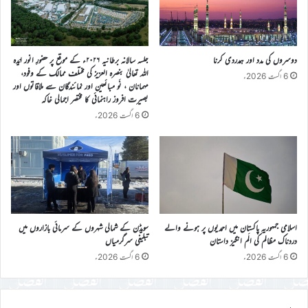
دوسروں کی مدد اور ہمدردی کرنا
جلسہ سالانہ برطانیہ ۲۰۲۶ء کے موقع پر حضورِ انور ایّدہ
الله تعالیٰ بنصرہ العزیز کی مختلف ممالک کے وفود،
6 اگست 2026ء
مہمانان ، نَو مبائعین اور نمائندگان سے ملاقاتوں اور
بصیرت افروز راہنمائی کا مختصر اجمالی خاکہ
6 اگست 2026ء
اسلامی جمہوریہ پاکستان میں احمدیوں پر ہونے والے
سویڈن کے شمالی شہروں کے سرمائی بازاروں میں
دردناک مظالم کی الَم انگیز داستان
تبلیغی سرگرمیاں
6 اگست 2026ء
6 اگست 2026ء