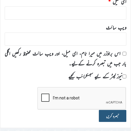
ای میل
*
ویب‌ سائٹ
اس براؤزر میں میرا نام، ای میل، اور ویب سائٹ محفوظ رکھیں اگلی
بار جب میں تبصرہ کرنے کےلیے۔
نیوز لیٹر کے لیے سبسکرائب کیجیے