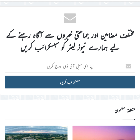
مختلف مضامین اور جماعتی خبروں سے آگاہ رہنے کے
لیے ہمارے نیوز لیٹر کو سبسکرائب کریں
اپنا
ای
میل
آئی
ڈی
درج
کریں
متعلقہ مضمون