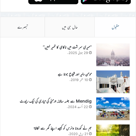
مقبول
حال ہی میں
تبصرے
’’میری سر شت میں ناکامی کا خمیر نہیں‘‘
29 جولائی 2025ء
مومن دلیر اور شجاع ہوتا ہے
10 ستمبر 2019ء
Mendig سے جلسہ سالانہ جرمنی کی تیاری کی ایک رپورٹ
22 اگست 2024ء
ہم نے کورونا وائرس کو کیسے اپنے گھر سے نکالا؟
21 اپریل 2020ء