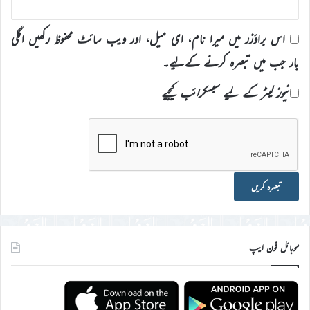
اس براؤزر میں میرا نام، ای میل، اور ویب سائٹ محفوظ رکھیں اگلی
بار جب میں تبصرہ کرنے کےلیے۔
نیوز لیٹر کے لیے سبسکرائب کیجیے
موبائل فون ایپ