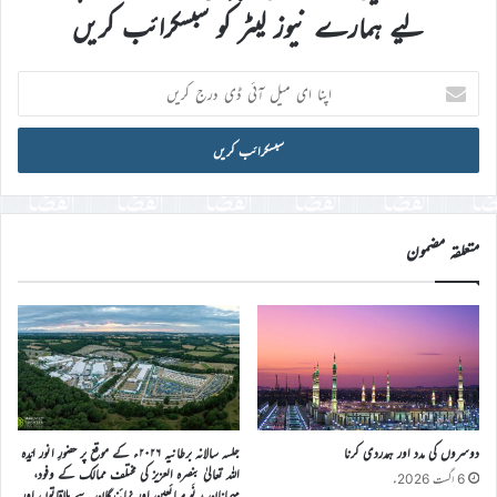
لیے ہمارے نیوز لیٹر کو سبسکرائب کریں
اپنا
ای
میل
آئی
ڈی
درج
کریں
متعلقہ مضمون
دوسروں کی مدد اور ہمدردی کرنا
جلسہ سالانہ برطانیہ ۲۰۲۶ء کے موقع پر حضورِ انور ایّدہ
الله تعالیٰ بنصرہ العزیز کی مختلف ممالک کے وفود،
6 اگست 2026ء
مہمانان ، نَو مبائعین اور نمائندگان سے ملاقاتوں اور