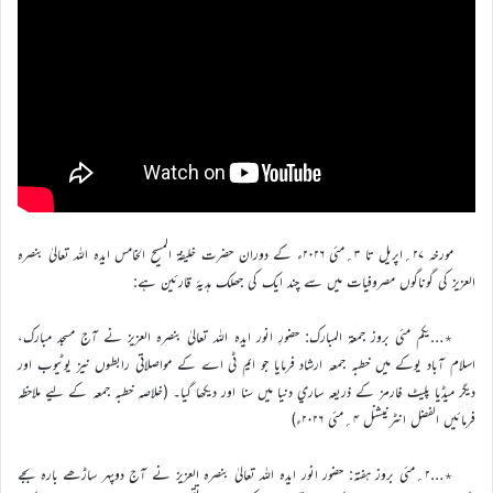
مورخہ ۲۷؍اپریل تا ۳؍مئی ۲۰۲۶ء کے دوران حضرت خليفۃ المسيح الخامس ايدہ اللہ تعاليٰ بنصرہ
العزيز کي گوناگوں مصروفيات میں سے چند ايک کی جھلک ہديۂ قارئين ہے:
٭…یکم مئی بروز جمعۃ المبارک: حضورِ انور ايدہ اللہ تعاليٰ بنصرہ العزیز نے آج مسجد مبارک،
اسلام آباد یوکے ميں خطبہ جمعہ ارشاد فرمايا جو ايم ٹي اے کے مواصلاتي رابطوں نيز يوٹيوب اور
ديگر ميڈيا پليٹ فارمز کے ذريعہ ساري دنيا ميں سنا اور ديکھا گيا۔ (خلاصہ خطبہ جمعہ کے لیے ملاحظہ
فرمائیں الفضل انٹرنیشنل ۴؍مئی ۲۰۲۶ء)
٭…۲؍مئی بروز ہفتہ: حضور انور ايدہ اللہ تعاليٰ بنصرہ العزيز نے آج دوپہر ساڑھے بارہ بجے