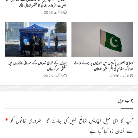
بصیرت افروز راہنمائی کا مختصر اجمالی خاکہ
6 اگست 2026ء
اسلامی جمہوریہ پاکستان میں احمدیوں پر ہونے والے
سویڈن کے شمالی شہروں کے سرمائی بازاروں میں
دردناک مظالم کی الَم انگیز داستان
تبلیغی سرگرمیاں
6 اگست 2026ء
6 اگست 2026ء
جواب دیں
آپ کا ای میل ایڈریس شائع نہیں کیا جائے گا۔
ضروری خانوں کو
*
سے نشان زد کیا گیا ہے