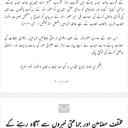
کے قریب جامعہ احمدیہ یوکے میں تشریف لاکر تقریب تقسیم اسناد شاہدین جامعہ احمدیہ یوکے،
جرمنی، کینیڈا، گھانا اور انڈونیشیا کو رونق بخشی، شاہدین کو حضور انور کے بابرکت ہاتھوں سے شاہد
کی ڈگری وصول کرنے کی سعادت ملی، نیز حضور انور نے مربیان کو نصائح پر مشتمل بصیرت افروز
خطاب فرمایا۔ (خلاصہ خطاب کے لیے ملاحظہ فرمائیں الفضل انٹرنیشنل ۸؍مئی ۲۰۲۶ء)
اس ہفتہ کے دوران حضورِانور نے متعدد دفتری و ذاتی ملاقاتیں فرمائیں۔ دفتری ملاقات کی
سعادت پانے والے احباب نے اپنے پیارے امام سے متفرق امور کی بابت ہدایات اور راہنمائی
حاصل کرنے کی توفیق پائی۔
اَللّٰھُمَّ اَیِّدْ اِمَامَنَا بِرُوْحِ الْقُدُسِ وَ کُنْ مَعَہٗ حَیْثُ مَا کَانَ وَانْصُرْہُ نَصْرًا عَزِیْزًا
٭…٭…٭
مختلف مضامین اور جماعتی خبروں سے آگاہ رہنے کے