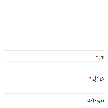
ت
ب
ص
ر
ہ
*
نام
*
ای میل
*
ویب‌ سائٹ