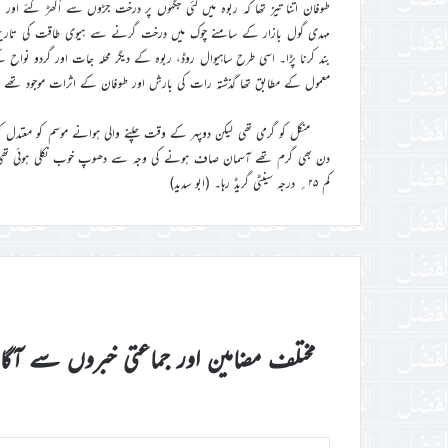
طوفان اتنا تیز تھا کہ ربوہ میں کئی جگہوں پر درخت جڑوں سے اُکھڑ گئے
مہدی گول بازار کے سامنے چوک میں درخت گرنے سے ہیوی طاقت کی تاری
بند کرنا پڑا۔ اسی طرح ساہیوال روڈ، ربوہ کے دیگر محلہ جات اور گردو نواح 
معمول کے مطابق تھا گذشتہ رات کی بارش اور طوفان کے اثرات موجود تھے مو
منگل کو گرمی تھی لیکن دوپہر کے وقت چلنے والی ہوانے موسم کو معتدل
کم ۲۵؍ درجہ سینٹی گریڈ رہا۔ (ابو سدید)
مختلف مضامین اور جماعتی خبروں سے آگ
اپنا