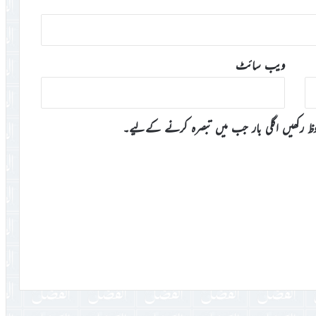
ویب‌ سائٹ
وظ رکھیں اگلی بار جب میں تبصرہ کرنے کےلیے۔