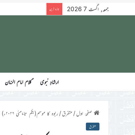
جمعہ, اگست 7 2026
سویڈن کے شمالی شہروں کے
تازہ ترین
ارشادِ نبوی
ؑکلام امام الزمان
صفحۂ اول
/
متفرق
/
ربوہ کا موسم(یکم تا۷مئی ۲۰۲۶ء)
متفرق