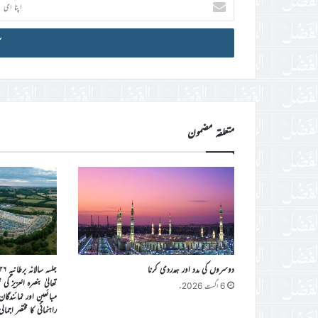
ای
میل
آئی
ڈی
درج
کریں
متعلقہ مضمون
دوسروں کی مدد اور ہمدردی کرنا
تعالیٰ بنصرہ العزیز ک
6 اگست 2026ء
مبائعین اور نمائندگا
راہنمائی کا مختصر اجمال