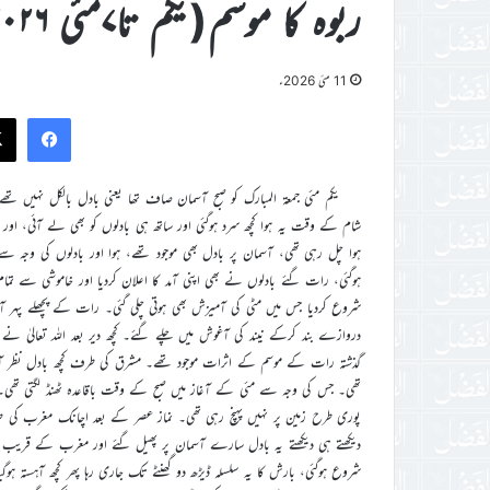
ربوہ کا موسم(یکم تا۷مئی ۲۰۲۶ء)
11 مئی 2026ء
ook
یکم مئی جمعۃ المبارک کو صبح آسمان صاف تھا یعنی بادل بالکل نہیں تھ
شام کے وقت یہ ہوا کچھ سرد ہوگئی اور ساتھ ہی بادلوں کو بھی لے آئی، اور
ہوا چل رہی تھی، آسمان پر بادل بھی موجود تھے، ہوا اور بادلوں کی وجہ سے
ہوگئی، رات گئے بادلوں نے بھی اپنی آمد کا اعلان کردیا اور خاموشی سے تما
شروع کردیا جس میں مٹی کی آمیزش بھی ہوتی چلی گئی۔ رات کے پچھلے پہر 
دروازے بند کرکے نیند کی آغوش میں چلے گئے۔ کچھ دیر بعد اللہ تعالیٰ نے 
گذشتہ رات کے موسم کے اثرات موجود تھے۔ مشرق کی طرف کچھ بادل نظر آرہ
تھی۔ جس کی وجہ سے مئی کے آغاز میں صبح کے وقت باقاعدہ ٹھنڈ لگتی تھی۔ س
پوری طرح زمین پر نہیں پہنچ رہی تھی۔ نماز عصر کے بعد اچانک مغرب کی 
دیکھتے ہی دیکھتے یہ بادل سارے آسمان پر پھیل گئے اور مغرب کے قریب ہلکی
شروع ہوگئی، بارش کا یہ سلسلہ ڈیڑھ دو گھنٹے تک جاری رہا پھر کچھ آہستہ ہوگیا