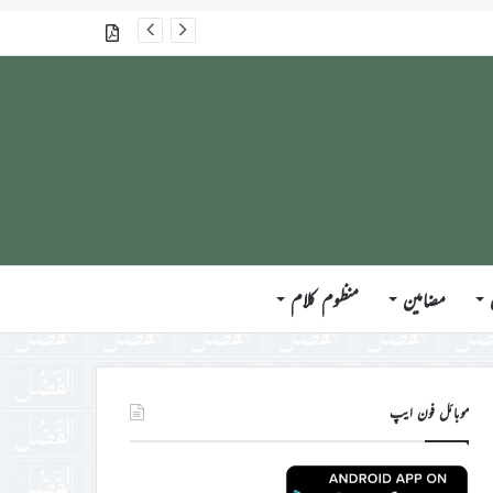
گذشتہ شمارے
مضامین
منظوم کلام
موبائل فون ایپ