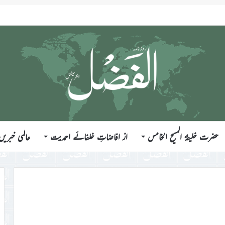
 سرمائی بازاروں میں تبلیغی سرگرمیاں
حضرت خلیفۃ المسیح الخامس
از افاضاتِ خلفائے احمدیت
عالمی خبریں