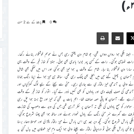
0
پڑھنے کے لئے 2 منٹ
Print
Share via Email
Faceb
X
ے، البتہ ہلکی ہوا رواں دواں تھی، جو تمام دن چلتی رہی جس نے موسم خوشگوار بنائے رکھا۔
 رات ٹھنڈی ہوگئی۔ رات کے کسی پہر بوندا باندی بھی ہوئی۔ ہفتہ کو نماز فجر کے وقت یہی
 سارا دن خوشگوار بنا رہا۔ شام کے وقت یہ ہوا تیز بھی ہوگئی اور اس میں خنکی بھی شامل
م آسمان پر پھیل گئے جن میں بجلی بھی چمک رہی تھی، ساتھ ہی تیز ہوا نے اپنا رنگ جمانا
آنے والی یہ آندھی تیز رفتار ی سے جاری رہی۔ مٹی سے بچنے کے لیے لوگ کھڑکیاں اور
آندھی کی صف لپیٹ دی اور بادلوں کو بھی کہیں دُور لے گیا۔ اتوار کو نماز فجر کے وقت
ے تھے، آسمان کا باقی حصہ صاف تھا، اہم بات یہ تھی کہ تیز اور یخ بستہ ہوا چل رہی
وموار کو صبح بادلوں کی ہلکی تہ آسمان پر نظر آرہی تھی جس کی وجہ سے دھوپ کی تمازت
طرف سے گہرے سُر مئی رنگ کے بادل نمودار ہوئے اور ساتھ ہوا بھی چلنا شروع ہوگئی،
 بارش شروع ہوگئی۔ کچھ دیر بعد ہی اس بارش نے تیز رفتار پکڑ لی اور موسلا دھار برسنا
 جونہی بارش ہلکی ہوئی تو درمیانی رفتار سے چلنے والی ہوا ایک دم تیز طوفان میں بدل گئی یہ