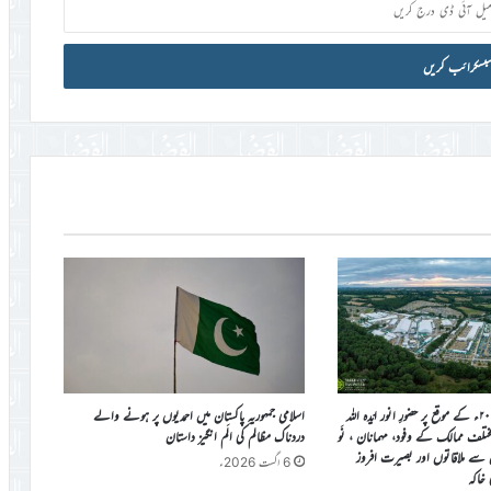
جلسہ سالانہ برطانیہ ۲۰۲۶ء کے موقع پر حضورِ انور ایّدہ الله
اسلامی جمہوریہ پاکستان میں احمدیوں پر ہونے والے
ی مختلف ممالک کے وفود، مہمانان ، نَو
دردناک مظالم کی الَم انگیز داستان
ن سے ملاقاتوں اور بصیرت افروز
6 اگست 2026ء
ی خاکہ