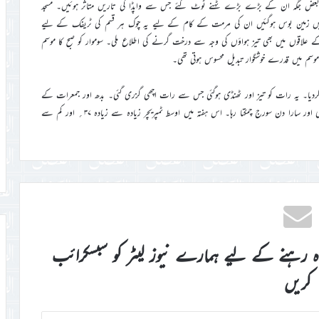
 اور بعض جگہ ان کے بڑے بڑے ٹہنے ٹوٹ گئے جس سے واپڈا کی تاریں متاثر ہوئیں۔ مسجد
ں زمین بوس ہوگئیں ان کی مرمت کے کام کے ليے یہ چوک ہر قسم کی ٹریفک کے لیے
کے علاقوں میں بھی تیز ہواؤں کی وجہ سے درخت گرنے کی اطلاع ملی۔ سوموار کو صبح کا موسم
سم میں قدرے خوشگوار تبدیل محسوس ہوتی تھی۔
 کردیا۔ یہ رات کو تیز اور ٹھنڈی ہوگئی جس سے رات اچھی گزری گئی۔ بدھ اور جمعرات کے
دن بھی گرم تھے آسمان صاف ہونے کی وجہ سے دھوپ خوب نکلی ہوئی تھی اور سارا دن سورج چمکتا رہا۔ اس ہفتہ میں اوسط ٹمپریچر زیادہ سے زیادہ ۳۷؍ اور کم سے
اہ رہنے کے لیے ہمارے نیوز لیٹر کو سبسکرائب
کریں