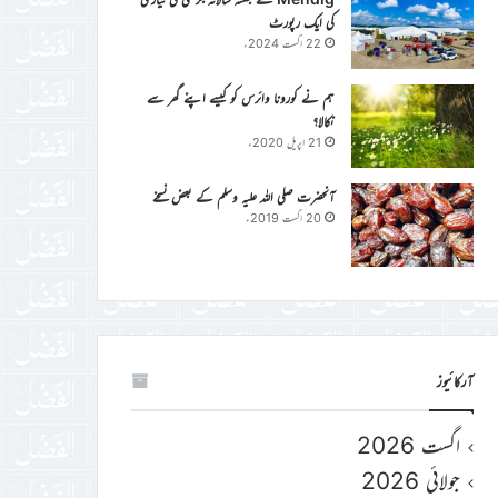
کی ایک رپورٹ
22 اگست 2024ء
ہم نے کورونا وائرس کو کیسے اپنے گھر سے
نکالا؟
21 اپریل 2020ء
آنحضرت صلی اللہ علیہ وسلم کے بعض نسخے
20 اگست 2019ء
آرکائیوز
اگست 2026
جولائی 2026