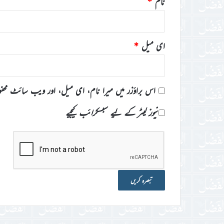
نام
*
ای میل
*
اس براؤزر میں میرا نام، ای میل، اور ویب سائٹ محف
نیوز لیٹر کے لیے سبسکرائب کیجیے