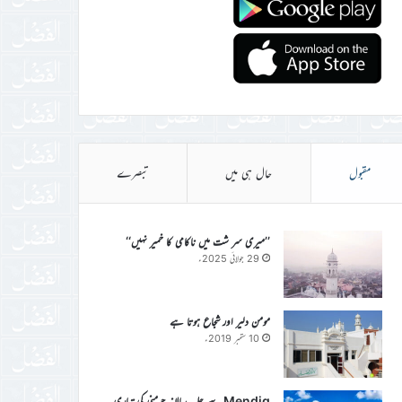
مقبول
حال ہی میں
تبصرے
’’میری سر شت میں ناکامی کا خمیر نہیں‘‘
29 جولائی 2025ء
مومن دلیر اور شجاع ہوتا ہے
10 ستمبر 2019ء
Mendig سے جلسہ سالانہ جرمنی کی تیاری