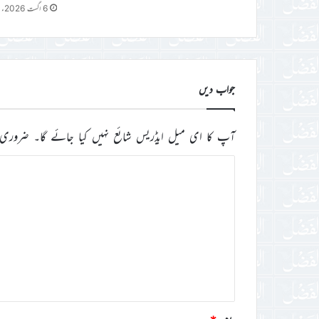
6 اگست 2026ء
جواب دیں
آپ کا ای میل ایڈریس شائع نہیں کیا جائے گا۔
ضروری 
ت
ب
ص
ر
ہ
*