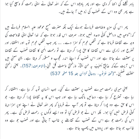
باہر نکلنے کی انتہا کر دی ہے اور پھر باوجود اس کے کہ اللہ تعالیٰ نے اپنی رحمت کو وسیع کیا ہوا
ہے پھر بھی وہ اس کے غضب کی زد میں آ جاتے ہیں۔
پھر اس کی مزید وضاحت فرماتے ہوئے ایک جگہ حضرت مسیح موعود علیہ السلام فرماتے ہیں
کہ:’’وعید میں دراصل کوئی وعدہ نہیں ہوتا۔ صرف اس قدر ہوتا ہے کہ خدا تعالیٰ اپنی قدّوسیت کی
وجہ سے تقاضا فرماتا ہے کہ شخصِ مجرم کو سزا دے۔ … پھر جب شخصِ مجرم توبہ اور استغفار اور
تضرع اور زاری سے اس تقاضا کا حق پورا کر دیتا ہے تو رحمت الٰہی کا تقاضا غضب کے تقاضا
پر سبقت لے جاتا ہے اور اس غضب کو اپنے اندر محجوب و مستور کر دیتا ہے۔ یہی معنی ہیں
اس آیت کےکہ عَذَابِیْٓ اُصِیْبُ بِہٖ مَنْ اَشَآءُ وَرَحْمَتِیْ وَسِعَتْ کُلَّ شَیْءٍ
(الاعراف:157)
۔ یعنی رَحْمَتِیْ
سَبَقَتْ غَضَبِیْ۔‘‘
(تحفہ غزنویہ، روحانی خزائن جلد 15 صفحہ 537)
یعنی میری رحمت میرے غضب پر سبقت لے گئی۔ جب انسان توبہ کر رہا ہے، استغفار کر
رہا ہے، تضرّع کر رہا ہے، دعائیں مانگ رہا ہے اور جب اس کا یہ تقاضا پورا کر دیتا ہے، جو
اس کا حق ہے وہ پورا کر دیتا ہے تو پھر آپ نے فرمایا کہ پھر اللہ تعالیٰ نے اپنے اوپر سزا دینا
کوئی فرض نہیں کیا ہوا۔ بلکہ اس نے جو فرض کیا تو وہ ایسے لوگوں پر رحمت فرض کی ہے۔ پھر
اس کی رحمت جو ہے اس کے غضب کے تقاضے پر غالب آ جاتی ہے اور غضب جو ہے وہ
غائب ہو جاتا ہے اور پردوں میں چھپ جاتا ہے۔