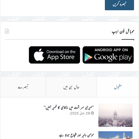
موبائل فون ایپ
مقبول
حال ہی میں
تبصرے
’’میری سر شت میں ناکامی کا خمیر نہیں‘‘
29 جولائی 2025ء
مومن دلیر اور شجاع ہوتا ہے