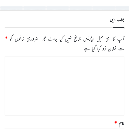
جواب دیں
آپ کا ای میل ایڈریس شائع نہیں کیا جائے گا۔
ضروری خانوں کو
*
سے نشان زد کیا گیا ہے
ت
ب
ص
ر
ہ
*
نام
*