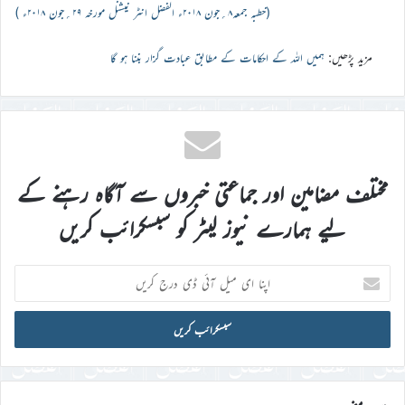
(خطبہ جمعہ۸؍جون ۲۰۱۸ء الفضل انٹر نیشنل مورخہ ۲۹؍جون ۲۰۱۸ء )
مزید پڑھیں:
ہمیں اللہ کے احکامات کے مطابق عبادت گزار بننا ہو گا
مختلف مضامین اور جماعتی خبروں سے آگاہ رہنے کے
لیے ہمارے نیوز لیٹر کو سبسکرائب کریں
اپنا
ای
میل
آئی
ڈی
درج
کریں