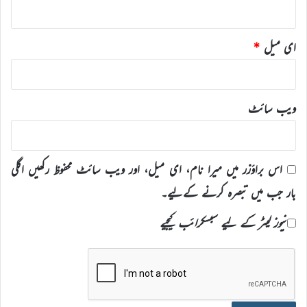
ای میل
*
ویب‌ سائٹ
اس براؤزر میں میرا نام، ای میل، اور ویب سائٹ محفوظ رکھیں اگلی
بار جب میں تبصرہ کرنے کےلیے۔
نیوز لیٹر کے لیے سبسکرائب کیجیے