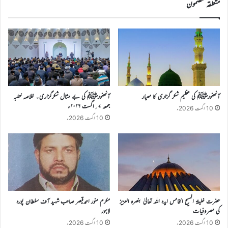
متعلقہ مضمون
آنحضورﷺ کی عظیم شکر گزاری کا معیار
آنحضورﷺ کی بے مثال شکرگزاری۔ خلاصہ خطبہ
جمعہ ۷؍اگست ۲۰۲۶ء
10 اگست 2026ء
10 اگست 2026ء
حضرت خلیفۃ المسیح الخامس ایدہ اللہ تعالیٰ بنصرہ العزیز
مکرم منور احمدقیصر صاحب شہید آف سلطان پورہ
کی مصروفیات
لاہور
10 اگست 2026ء
10 اگست 2026ء