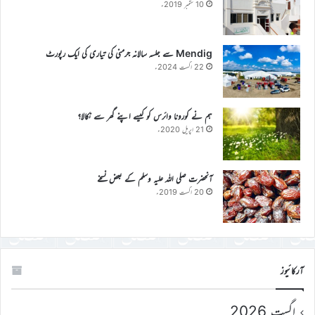
10 ستمبر 2019ء
Mendig سے جلسہ سالانہ جرمنی کی تیاری کی ایک رپورٹ
22 اگست 2024ء
ہم نے کورونا وائرس کو کیسے اپنے گھر سے نکالا؟
21 اپریل 2020ء
آنحضرت صلی اللہ علیہ وسلم کے بعض نسخے
20 اگست 2019ء
آرکائیوز
اگست 2026