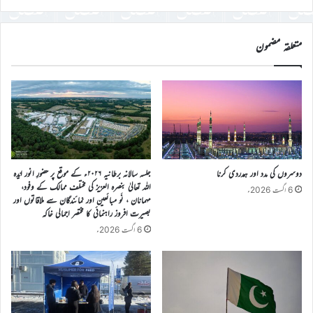
درج
کریں
متعلقہ مضمون
دوسروں کی مدد اور ہمدردی کرنا
جلسہ سالانہ برطانیہ ۲۰۲۶ء کے موقع پر حضورِ انور ایّدہ
الله تعالیٰ بنصرہ العزیز کی مختلف ممالک کے وفود،
6 اگست 2026ء
مہمانان ، نَو مبائعین اور نمائندگان سے ملاقاتوں اور
بصیرت افروز راہنمائی کا مختصر اجمالی خاکہ
6 اگست 2026ء