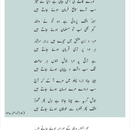
ہم انہیں دیکھ کے حیران ہوئے جاتے ہیں