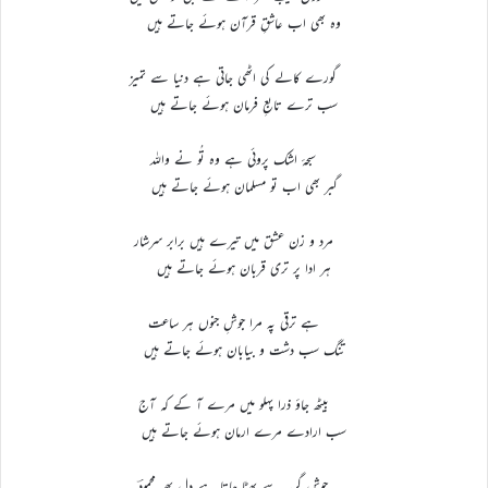
وہ بھی اب عاشقِ قرآن ہوئے جاتے ہیں
گورے کالے کی اٹھی جاتی ہے دنیا سے تمیز
سب ترے تابعِ فرمان ہوئے جاتے ہیں
سبحۂ اشک پروئی ہے وہ تُو نے واللہ
گبر بھی اب تو مسلمان ہوئے جاتے ہیں
مرد و زن عشق میں تیرے ہیں برابر سرشار
ہر ادا پر تری قربان ہوئے جاتے ہیں
ہے ترقی پہ مرا جوشِ جنوں ہر ساعت
تنگ سب دشت و بیابان ہوئے جاتے ہیں
بیٹھ جاؤ ذرا پہلو میں مرے آ کے کہ آج
سب ارادے مرے ارمان ہوئے جاتے ہیں
جوشِ گریہ سے پھٹا جاتا ہے دِل پھر محمودؔ