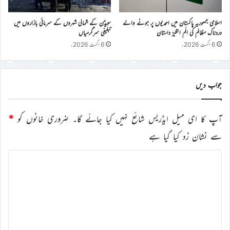
اسلامی جمہوریہ پاکستان میں احمدیوں پر ہونے والے
سویڈن کے شمالی شہروں کے سرمائی بازاروں میں
دردناک مظالم کی الَم انگیز داستان
تبلیغی سرگرمیاں
6 اگست 2026ء
6 اگست 2026ء
جواب دیں
آپ کا ای میل ایڈریس شائع نہیں کیا جائے گا۔
ضروری خانوں کو
*
سے نشان زد کیا گیا ہے
ت
ب
ص
ر
ہ