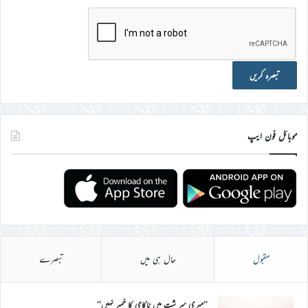
موبائل فون ایپ
مقبول
حال ہی میں
تبصرے
’’میری سر شت میں ناکامی کا خمیر نہیں‘‘