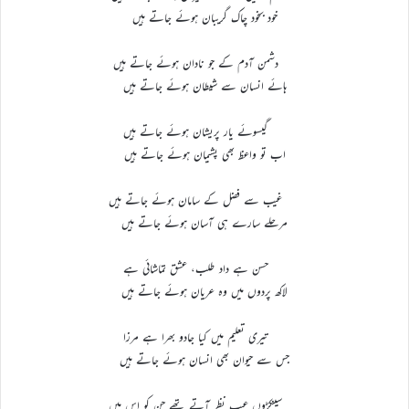
خود بخود چاک گریبان ہوئے جاتے ہیں
دشمن آدم کے جو نادان ہوئے جاتے ہیں
ہائے انسان سے شیطان ہوئے جاتے ہیں
گیسوئے یار پریشان ہوئے جاتے ہیں
اب تو واعظ بھی پشیمان ہوئے جاتے ہیں
غیب سے فضل کے سامان ہوئے جاتے ہیں
مرحلے سارے ہی آسان ہوئے جاتے ہیں
حسن ہے داد طلب، عشق تماشائی ہے
لاکھ پردوں میں وہ عریان ہوئے جاتے ہیں
تیری تعلیم میں کیا جادو بھرا ہے مرزا
جس سے حیوان بھی انسان ہوئے جاتے ہیں
سینکڑوں عیب نظر آتے تھے جن کو اس میں