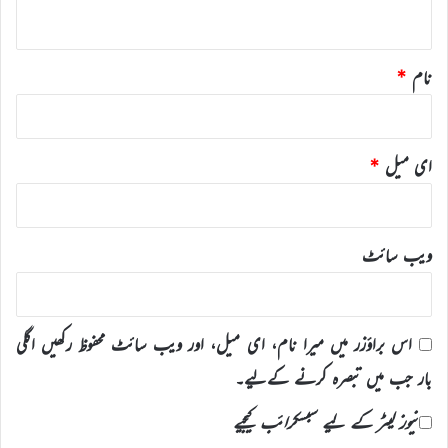
*
نام
*
ای میل
*
ویب‌ سائٹ
اس براؤزر میں میرا نام، ای میل، اور ویب سائٹ محفوظ رکھیں اگلی
بار جب میں تبصرہ کرنے کےلیے۔
نیوز لیٹر کے لیے سبسکرائب کیجیے