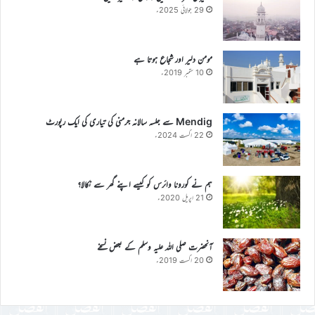
29 جولائی 2025ء
مومن دلیر اور شجاع ہوتا ہے
10 ستمبر 2019ء
Mendig سے جلسہ سالانہ جرمنی کی تیاری کی ایک رپورٹ
22 اگست 2024ء
ہم نے کورونا وائرس کو کیسے اپنے گھر سے نکالا؟
21 اپریل 2020ء
آنحضرت صلی اللہ علیہ وسلم کے بعض نسخے
20 اگست 2019ء