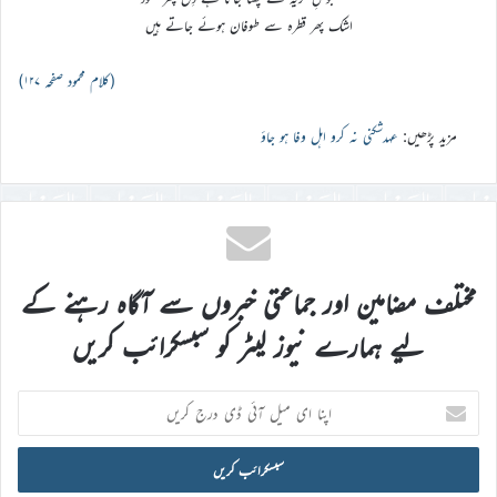
اشک پھر قطرہ سے طوفان ہوئے جاتے ہیں
(کلام محمود صفحہ ۱۲۷)
مزید پڑھیں:
عہدشکنی نہ کرو اہل وفا ہو جاؤ
مختلف مضامین اور جماعتی خبروں سے آگاہ رہنے کے
لیے ہمارے نیوز لیٹر کو سبسکرائب کریں
اپنا
ای
میل
آئی
ڈی