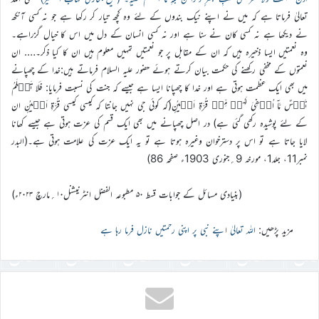
تعالیٰ فرماتا ہے کہ میں نے اپنے نیک بندوں کے لئے وہ کچھ تیار کر رکھا ہے جو نہ کسی آنکھ
نے دیکھا ہے نہ کسی کان نے سنا ہے اور نہ کسی انسان کے دل میں اس کا خیال گزراہے۔
وہ نعمتیں ایسا ذخیرہ ہیں کہ ان کے مقابل پر جو نعمتیں تمہیں معلوم ہیں ان کا کیا ذکر۔…. ان
نعمتوں کے مخفی رکھنے کی حکمت بیان کرتے ہوئے حضور علیہ السلام فرماتے ہیں:خدا کے چھپانے
میں بھی ایک عظمت ہوتی ہے اور خدا کا چھپانا ایسا ہے جیسے کہ جنت کی نسبت فرمایا: فَلَا تَعۡلَمُ
نَفۡسٌ مَّاۤ اُخۡفِیَ لَہُمۡ مِّنۡ قُرَّۃِ اَعۡیُنٍ(کہ کوئی جی نہیں جانتا کہ کیسی کیسی قُرَّۃِ اَعۡیُنٍ ان
کے لئے پوشیدہ رکھی گئی ہے) در اصل چھپانے میں بھی ایک قسم کی عزت ہوتی ہے جیسے کھانا
لایا جاتا ہے تو اس پر دسترخوان وغیرہ ہوتا ہے تو یہ ایک عزت کی علامت ہوتی ہے۔(البدر
نمبر11، جلد1، مورخہ 9؍جنوری 1903ء صفحہ 86)
(بنیادی مسائل کے جوابات قسط ۵۰ مطبوعہ الفضل انٹرنیشنل۱۰؍مارچ ۲۰۲۳ء)
مزید پڑھیں:
اللہ تعالیٰ اپنے نبی پر اپنی رحمتیں نازل فرما رہا ہے