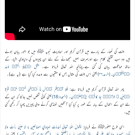
جنت کی نعماء کے بارے میں قرآن کریم اور احادیث نبویہ ﷺ میں جو امور بیان ہوئے
ہیں وہ سب تمثیلی کلام ہے اورصرف ہمیں سمجھانے کے لئے ان چیزوں کی دنیاوی اشیاء کے
ساتھ مماثلت بیان کی گئی ہے۔چنانچہ اللہ تعالیٰ فرماتا ہے۔
مَثَلُ الۡجَنَّۃِ الَّتِیۡ وُعِدَ
الۡمُتَّقُوۡنَ۔(الرعد:۳۶)
یعنی اس جنت کی مثال جس کا متقیوں سے وعدہ کیا گیا ہے (یہ ہے)۔
پھر اللہ تعالیٰ قرآن کریم میں فرماتا ہے:
فَلَا تَعۡلَمُ نَفۡسٌ مَّاۤ اُخۡفِیَ لَہُمۡ مِّنۡ قُرَّۃِ
اَعۡیُنٍ ۚ جَزَآءًۢ بِمَا کَانُوۡا یَعۡمَلُوۡنَ۔ (السجدہ:18)
یعنی کوئی شخص نہیں جانتا کہ ان کے
لئے ان کے اعمال کے بدلہ کے طور پر کیا کیا آنکھیں ٹھنڈی کرنے والی چیزیں چھپا کر رکھی گئی
ہیں۔
اسی طرح حضورﷺ نے فرمایا:
يَقُولُ اللّٰهُ تَعَالَى أَعْدَدْتُ لِعِبَادِي الصَّالِحِينَ مَا لَا عَيْنٌ رَأَتْ وَلَا
أُذُنٌ سَمِعَتْ وَلَا خَطَرَ عَلَى قَلْبِ بَشَرٍ ذُخْرًامِنْ بَلْهِ مَا أُطْلِعْتُمْ عَلَيْهِ۔ (صحیح بخاری کتاب التفسیر)
یعنی اللہ