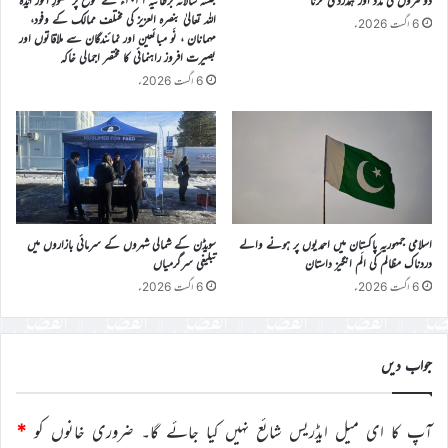
الله تعالیٰ بنصرہ العزیز کی مختلف ممالک کے وفود،
6 اگست 2026ء
مہمانان ، نَو مبائعین اور نمائندگان سے ملاقاتوں اور
بصیرت افروز راہنمائی کا مختصر اجمالی خاکہ
6 اگست 2026ء
اسلامی جمہوریہ پاکستان میں احمدیوں پر ہونے والے
سویڈن کے شمالی شہروں کے سرمائی بازاروں میں
دردناک مظالم کی الَم انگیز داستان
تبلیغی سرگرمیاں
6 اگست 2026ء
6 اگست 2026ء
جواب دیں
آپ کا ای میل ایڈریس شائع نہیں کیا جائے گا۔
ضروری خانوں کو
*