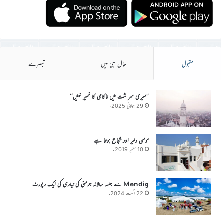
مقبول
حال ہی میں
تبصرے
’’میری سر شت میں ناکامی کا خمیر نہیں‘‘
29 جولائی 2025ء
مومن دلیر اور شجاع ہوتا ہے
10 ستمبر 2019ء
Mendig سے جلسہ سالانہ جرمنی کی تیاری کی ایک رپورٹ
22 اگست 2024ء