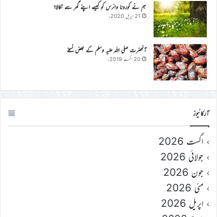
ہم نے کورونا وائرس کو کیسے اپنے گھر سے نکالا؟
21 اپریل 2020ء
آنحضرت صلی اللہ علیہ وسلم کے بعض نسخے
20 اگست 2019ء
آرکائیوز
اگست 2026
جولائی 2026
جون 2026
مئی 2026
اپریل 2026