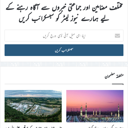
مختلف مضامین اور جماعتی خبروں سے آگاہ رہنے کے
لیے ہمارے نیوز لیٹر کو سبسکرائب کریں
اپنا
ای
میل
آئی
ڈی
درج
کریں
متعلقہ مضمون
دوسروں کی مدد اور ہمدردی کرنا
جلسہ سالانہ برطانیہ ۲۰۲۶ء کے موقع پر حضورِ انور ایّدہ