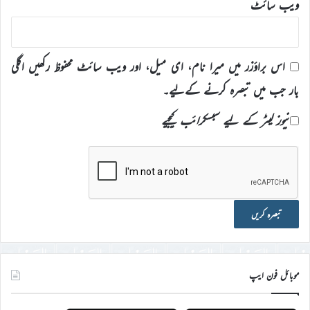
ویب‌ سائٹ
اس براؤزر میں میرا نام، ای میل، اور ویب سائٹ محفوظ رکھیں اگلی
بار جب میں تبصرہ کرنے کےلیے۔
نیوز لیٹر کے لیے سبسکرائب کیجیے
موبائل فون ایپ