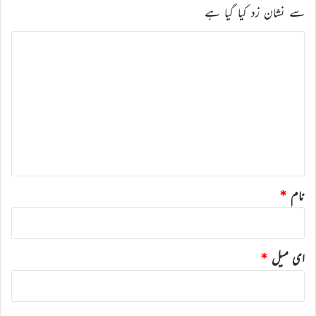
سے نشان زد کیا گیا ہے
ت
ب
ص
ر
ہ
*
نام
*
ای میل
*