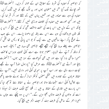
کہ ابوبصیر کو معاہدہ کی شرط کے مطابق ان کے حوالہ کر دیں۔ آنحضرتﷺ نے 
شور مچانے لگ گیا ‘‘کہ مَیں مسلمان ہوں اور یہ لوگ مجھے مکہ میں تنگ 
معاہدہ کی وجہ سے معذور ہیں اور تمہیں یہاں نہیں رکھ سکتے اور اگر تم خدا ک
ہیں اور کسی صورت میں معاہدہ کی خلاف ورزی نہیں کر سکتے۔‘‘ آنحضرتﷺ کی م
چونکہ اس کے دل میں اس بات کی سخت دہشت تھی کہ مکہ میں پہنچ کر اس پر
بلکہ شاید جبروتشدد کی وجہ سے اس سے ہاتھ ہی دھونا پڑے۔ اس لیے جب یہ پارٹ
نے موقع پاکر اپنے ساتھیوں میں سے ایک کو جو اس پارٹی کا رئیس تھا قتل کر 
ابوبصیر سے پہلے مدینہ پہنچ گیا۔ پیچھے پیچھے ابوبصیر بھی مدینہ میں آ پہنچ
کو دیکھ کر آپؐ نے فرمایا۔ معلوم ہوتا ہے اسے کوئی خوف وہراس کاسخت 
‘‘میرا ساتھی مارا گیا ہے اور میں بھی گویاموت کے منہ میں ہوں۔’’ آنحض
پہنچا اور آتے ہی آنحضرتﷺ سے عرض کیا ‘‘یارسول اللہ! آپ نے مجھے قریش
نجات دے دی ہے اور اب آپ پر میری کوئی ذمہ داری نہیں۔’’آپ نے بے ساختہ فرمایا:
الفاظ عربوں کے محاورہ میں لفظی معنوں کونظر انداز کرتے ہوئے ملامت یاتعجب
ہے کاش! کوئی اسے سنبھالنے والا ہو۔ابوبصیر نے یہ الفاظ سنے توسمجھ لی
اس بارے میں بخاری کے الفاظ یہ ہیں :۔ فَلَمَّا سَمِعَ ذٰلِکَ عَرَفَ اَنَّہٗ سَ
اسے مکہ والوں کی طرف واپس بھجوا دیں گے۔‘‘ اس پر وہ چپکے سے وہاں سے ن
بحیرۂ احمر کے ساحل کی طرف ہٹ کر سِیف البحر میں پہنچ گیا۔