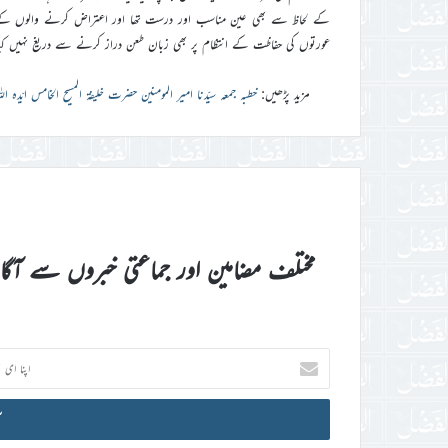
کے لحاظ سے بھی عین مناسب اور درست تھا اور اعتراض کرنے والوں کے 
عورتوں کی حفاظت کے انتظام پر بھی زبان طعن دراز کرنے سے دریغ نہیں کی
مزید پڑھیں:
خطبہ جمعہ سیّدنا امیر المومنین حضرت خلیفۃ المسیح الخامس ایّدہ اللہ ت
مختلف مضامین اور جماعتی خبروں سے آگ
اپنا
ای
میل
آئی
ڈی