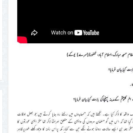
ا۔
ک واقعہ کا ذکر کیا ہے۔ لکھتے ہیں کہ ’’معاہدوں میں رخنے رہ جایا کرتے ہیں جو بعض اوقات
 گیا تھا کہ اس میں گو مسلمان مردوں کی واپسی کے متعلق صراحتاً ذکر تھا مگر ایسی عورتوں کا
۔ مگر جلد ہی ایسے حالات رونما ہونے لگے جن سے کفار مکہ پراس رخنہ کا وجود کھلے طورپرظاہر