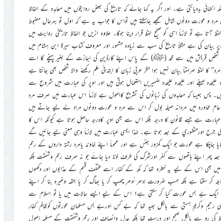
تہائی بددیانتی ہے۔ اور اگر یہ کہا جائے کہ تاریخ کی بعض روایتوں میں معاہدہ کے الفاظ
یں مرد و عورت دونوں شامل سمجھے جاسکتے ہیں تواس کا جواب یہ ہے کہ اول تو بہرحال مضبوط
تا ہے تو لازماً اسی کو صحیح لفظ قرار دینا ہوگا۔ علاوہ ازیں جو الفاظ تاریخی روایت میں
پر بیان کی ہے مثلاً تاریخ کی سب سے زیادہ مشہور اور معروف کتاب سیرة ابن ہشام میں
ہٗ عَلَیْھِمْ۔ یعنی ‘‘جو شخص قریش میں سے محمد (ﷺ) کے پاس اپنے گارڈین کی اجازت کے بغیر پہنچے گا اسے
کا لفظ صراحتاً بيان نہيں ہوا مگر عربي زبان کا ابتدائي علم رکھنے والا شخص بھي جانتا ہے
حدہ صيغے اور عليحدہ عليحدہ ضميريں استعمال ہوتي ہيں اور اوپر کي عبارت ميں شروع سے
ں۔ پس جيسا کہ معاہدوں کي زبانوں کي تشريح کااصول ہے لازماً اس عبارت ميں صرف مرد
ام محاورہ ميں مردانہ صيغہ بول کر اس سے مرد و عورت دونوں مراد لے ليے جاتے ہيں
عبارت ہے جسے قانون کا درجہ بلکہ اس سے بھي اوپر کادرجہ حاصل ہوتا ہے کيونکہ اس کا
کي جرح اورمنظوري کے بعد ہوتا ہے۔ لہٰذا ايسي عبارت ميں لازماً وہي معني ليے جائيں گے
بتايا جاچکا ہے عورت جو ایک کمزور جنس ہے اور عموماً اپنے خاوند یامرد رشتہ داروں کے رحم
د پھر اپنے ہاتھوں سے کفر اورشرک کی طرف لوٹا دیا جائے جو نہ صرف رحم وشفقت بلکہ
ں بھی اس کے لیے یہ خطرہ تھا کہ مکہ کے کفار اسے مختلف قسم کے عذابوں اور دکھوں
لہ کر سکتا ہے بلکہ حسبِ ضرورت اِدھر اُدھر چھپ کر یا بھاگ کر یا جتھہ وغیرہ بنا کر اپنے
‘‘مگر ایک بے بس عورت کیا کر سکتی ہے؟ اس کے لیے ایسے حالات میں یا تو اسلام سے
یم وکریم ہستی سے بالکل بعید تھا کہ بے کس اوربے بس مسلمان عورتوں کوظالم کفار
اظ کی رو سے بالکل صحیح اور درست تھا بلکہ عدل وانصاف اور رحم وشفقت کے مسلمہ اصول