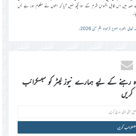
حصہ میں اس قابل افسوس شرم کے سوا کچھ نہیں آیا کہ انہوں نے مظلوم اور بے بس
ا۔
عالیٰ بنصرہ العزیز فرمودہ یکم مئی 2026ء
اہ رہنے کے لیے ہمارے نیوز لیٹر کو سبسکرائب
کریں