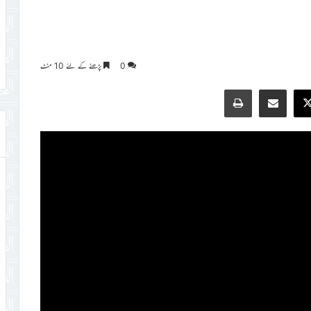
0
پڑھنے کے لئے 10 منٹ
Print
Share via Email
Faceb
X