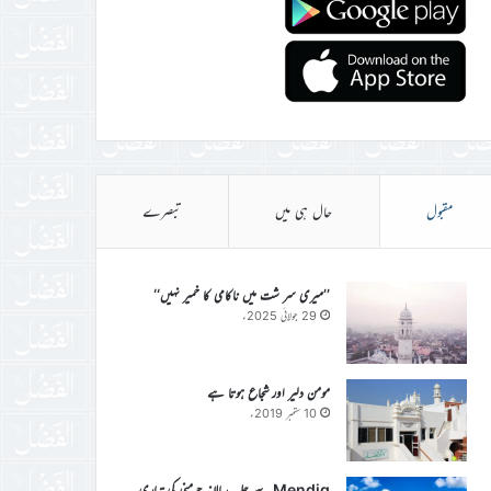
مقبول
حال ہی میں
تبصرے
’’میری سر شت میں ناکامی کا خمیر نہیں‘‘
29 جولائی 2025ء
مومن دلیر اور شجاع ہوتا ہے
10 ستمبر 2019ء
Mendig سے جلسہ سالانہ جرمنی کی تیاری