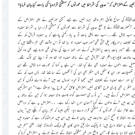
حضرتﷺ کی سوانح کاکوئی اہم واقعہ ایسا نہیں ہے جسے مسیحی مؤرخین نے بغیر اعتراض کے
 کہ آنحضرتﷺ نے جو صلح حدیبیہ کی شرائط سے عورتوں کو مستثنیٰ قرار دیا یہ شرائط معاہدہ
ورت سب شامل تھے۔…سب سے پہلی بات تو یہ یاد رکھنی چاہیے کہ یہ معاہدہ قریش مکہ کے
لاف برسرپیکار چلی آتی تھی‘‘اور جب معاہدہ ہو رہا تھا تو اس وقت بھی ہم دیکھتے ہیں کہ
تھے ’’اور بات بات پراعتراض کرنے اور طعنہ دینے کی عادی تھی اورویسے بھی وہ کوئی
الات کاپوراپوراعلم تھا۔‘‘قریش جن کے ساتھ معاہدہ ہوا تھا وہ تو اپنے ہی لوگ تھے۔
یل سے انہوں نے معاہدہ بھی طے کیا تھا۔ اس لیے یہ کہنا کہ عورت مرد شامل تھے ان
ی تمام تفصیلات اور ان کا مکمل پس منظر بھی ان کی آنکھوں کے سامنے تھا۔ پس جب مکہ کے
ور اسے معاہدہ کے خلاف نہیں سمجھا تو تیرہ سوسال بعد میں آنے والے لوگوں کو جن
 منظر پر بھی پوری طرح آگاہی نہیں اعتراض کاحق کس طرح پیدا ہوسکتا ہے؟‘‘ ان مشرکین
 اعتراض کرتے ہیں۔ ’’یہ تو مدعی سست گواہ چست والا معاملہ ہوا کہ جن کے ساتھ یہ
سال بعد میں آنے والوں نے گویا آسمان سرپر اٹھا رکھا ہے۔ ۔۔اعتراض یہ ہے کہ دراصل
کام لے کر عورتوں کو مستثنیٰ قرار دے دیا، لیکن جیسا کہ ہم بیان کر چکے ہیں‘‘ یہاں
کے وہ الفاظ جو صحیح ترین روایت میں بیان ہوئے ہیں ان میں صراحتاًمذکور ہے کہ معاہدہ میں
رج ہیں: لَا یاْتِیکَ مِنَّارَجُلٌ وَاِنْ کَانَ عَلٰی دِینِکَ اِلَّارَدَدْتَہٗ اِلَینَا۔ یعنی ‘‘ہم میں
ف لوٹا دیا جائے گا۔’’ان واضح اور غیر مشکوک الفاظ کے ہوتے ہوئے یہ اعتراض کرنا کہ