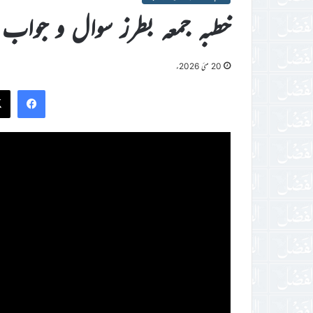
خطبہ جمعہ بطرز سوال و جواب
20 مئی 2026ء
ook