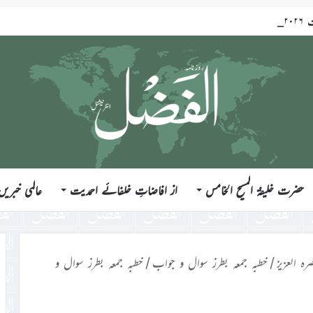
حضرت خلیفۃ المسیح الخامس
از افاضاتِ خلفائے احمدیت
عالمی خبریں
رہ العزیز
/
خطبہ جمعہ بطرز سوال و جواب
/
خطبہ جمعہ بطرز سوال و