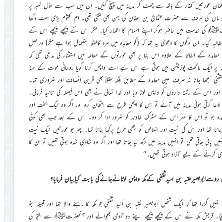
سلمان عورتیں کفار کے ہاتھ سے چھٹ کر مدینہ میں پہنچ گئیں۔ ان میں سب سے اوّل نمبر پر
جو ماں کی طرف سے حضرت عثمانؓ بن عفان کی بہن بھی لگتی تھی۔ ام کلثوم بڑی ہمت دکھا
حضرتﷺ کی خدمت میں حاضر ہوکر اپنے اسلام کا اظہار کیا۔ مگر اس کے پیچھے پیچھے اس کے
ہ کیا۔ ان لوگوں کا دعویٰ یہ تھا کہ (گو معاہدہ میں مرد کالفظ استعمال ہوا ہے مگر) دراصل
عاہدہ کے الفاظ کے علاوہ اس بنا پر بھی عورتوں کے معاملہ میں استثناء کی مدعی تھی کہ
 پر ایک ماتحت پوزیشن میں ہوتی ہے اس لیے اسے واپس کرنا گویا روحانی موت کے منہ
نیٰ سمجھا جانا نہ صرف عین معاہدہ کے مطابق بلکہ عقلاً بھی قرین انصاف اور ضروری تھا۔
ر اس کے رشتہ داروں کو واپس لوٹا دیا اور خدا تعالیٰ نے بھی اس فیصلہ کی تائید فرمائی۔
ِدّعا کرتی ہوئی مدینہ میں آئے تو اس کا اچھی طرح سے امتحان کرو اور اگر وہ نیک بخت اور
 شدہ ہو تو اس کا مہر اس کے مشرک خاوند کو ضرور ادا کر دو۔ اس کے بعد جب بھی کوئی
جاتا تھا اور اس کی نیت اور اخلاص کو اچھی طرح پرکھا جاتا تھا۔ پھر جو عورتیں نیک نیت
ائی جاتی تھی تو انہیں مدینہ میں رکھ لیا جاتا تھا اور اگر وہ شادی شدہ ہوتی تھیں تو ان کا
ادی کرنے کے لیے آزاد ہوتی تھیں۔‘‘
را تھا کہ ایک شخص ابوبصیر عُتْبہ بن اُسَید ثَقْفِی جو مکہ کا رہنے والا تھا اور قبیلہ بنو
ہ پہنچا۔ قریش مکہ نے اس کے پیچھے پیچھے اپنے دو آدمی بھجوائے اور آنحضرتﷺ سے التجا کی