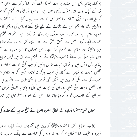
ہو گیا۔ چنانچہ ابھی اس معاہدہ پر بہت تھوڑا وقت گزرا تھا کہ مکہ سے بعض م
مکہ کے ایک فوت شدہ مشرک رئیس عقبہ ابن ابی معیط کی لڑکی ام کلثوم تھی 
کر پاپیادہ مدینہ پہنچی۔‘‘ اتنا لمبا سفر اس عورت نے پیدل کیا۔ ’’اور آن
دوقریبی رشتہ دار بھی اس کے پکڑنے کے لیے پہنچ گئے اوراس کی واپسی کا مطالب
معاہدہ عام ہے اور عورت مرد دونوں پرمساوی اثر رکھتا ہے۔ مگر امِ کلثوم م
عورت ایک کمزور جنس سے تعلق رکھتی ہے اور ویسے بھی وہ مرد کے مقابلہ
میں دھکیلنا اور اسلام سے محروم کرنا ہے۔ پس عورتوں کا اس معاہدہ سے مستث
اس لیے طبعاً اور انصافاً آنحضرتﷺ نے امِ کلثوم کے حق میں فیصلہ فرمایا او
چنانچہ انہی دنوں میں یہ قرآنی آیات نازل ہوئیں کہ جب کوئی عورت اسلام کا ا
مخلص ثابت ہو توپھر اسے کفار کی طرف ہرگز نہ لوٹاؤ، لیکن اگر وہ شادی
عورت مکہ سے نکل کر مدینہ میں پہنچتی تھی تواس کا اچھی طرح سے امتحان لیا 
اور مخلص ثابت ہوتی تھیں اور ان کی ہجرت میں کوئی دنیوی یا نفسانی غرض نہیں پ
مہر اُن کے خاوندوں کو ادا کر دیا جاتا تھا۔ اس کے بعد وہ مسلمانوں میں ش
سوال نمبر۳:حضورانورایدہ اللہ تعالیٰ بنصرہ العزیز نے صلح حدیبیہ کےمعاہدہ کی روسےابوبصیرعتبہ بن اسیدثقفی کےمکہ واپس لوٹائےجانےکی بابت کیابیان فرمایا؟
جواب
: فرمایا: ابھی آنحضرتﷺ کو مدینہ میں تشریف لائے زیادہ عرصہ نہیں گز
زُہْرَہ کا حلیف تھا مسلمان ہو کر اور مکہ والوں کی حراست سے بھاگ کر مدین