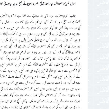
سوال نمبر۴: حضورانور ایدہ اللہ تعالیٰ بنصرہ العزیزنے صلح حدیبیہ پرعیسائی مؤرخین کےاعتراض کہ’’ حدیبیہ کی شرائط میں عورتوں کو مستثنیٰ قراردیا‘‘کی بابت کیابیان فرمایا؟
جواب
: فرمایا:حضرت مرزا بشیر احمد صاحبؓ نے لکھا ہے کہ’’غالباً آن
چھوڑا ہو اور صلح حدیبیہ کا واقعہ بھی اسی کلیہ کے نیچے آتا ہے۔۔۔ اوّل یہ
کی رو سے جائز نہیں تھا کیونکہ معاہدہ کے الفاظ عام تھے جس میں مرد ع
ساتھ ہوا تھا اورقریش مکہ وہ قوم تھی جو ابتداء اسلام سے ہی آنحضرتﷺ کے خ
جو ان کے نمائندے تھے وہ کس طرح چھوٹی چھوٹی باتوں پر آپ کو ٹوک رہے 
دور دراز کی غیر قوم نہ تھی بلکہ آنحضرتﷺ کی اپنی ہی قوم تھی جسے سب ح
آنحضرتﷺ کی قوم کے ہی تھے۔ ہر چیز کا ان کو علم بھی تھا اور بڑی تفص
کو بھی پتہ تھا کہ شامل تھے یا نہیں شامل تھے۔ ’’اور پھر شرائط معاہدہ ک
قریش نے جو فریق معاہدہ تھے آنحضرتﷺ کے اس فعل پر اعتراض نہیں کیا ا
کی آنکھوں سے بہت سی جزئی تفاصیل پوشیدہ ہیں اور انہیں اس معاہدہ کے پس
نے تو اعتراض نہیں کیا۔ آجکل کے اسلام پر اعتراض کرنے والے مستشرقین
سارا قصہ گزرا وہ تو اسے درست قرار دے کر خاموش رہتے ہیں مگر تیرہ سو 
معاہدہ میں مرد اور عورتیں دونوں شامل تھیں مگر آنحضرتﷺ نے زبردستی سے 
پہلے بیان ہوا ہے کہ ’’یہ اعتراض بالکل غلط اور بے بنیاد ہے کیونکہ معاہدہ 
صرف مرد مراد تھے نہ کہ مرد اور عورتیں دونوں۔ چنانچہ صحیح بخاری میں معاہدہ کے یہ الفاظ د
سے جو مرد بھی آپ کی طرف جائے گا وہ خواہ مسلمان ہی ہوگا اسے ہماری طر