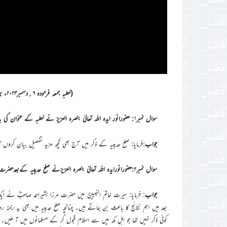
(خطبہ جمعہ فرمودہ ۶؍دسمبر۲۰۲۴ء بمقام مسجد مبارک،اسلام آباد، ٹلفورڈ(سرے) یوکے)
سوال نمبر۱: حضورانور ایدہ اللہ تعالیٰ بنصرہ العزیز نے خطبہ کے عنوان کی بابت کیابیان فرمایا؟
جواب
:فرمایا: صلح حدیبیہ کے ذکر میں آج بھی کچھ مزید تفصیل بیان کروں گ
سوال نمبر۲:حضورانورایدہ اللہ تعالیٰ بنصرہ العزیزنے صلح حدیبیہ کےبعدحضرت امّ کلثومؓ کےمدینہ پہنچنےکی بابت کیابیان فرمایا؟
جواب
: فرمایا: سیرت خاتم النبیینؐ میں حضرت مرزا بشیراحمد صاحبؓ نے ای
بعد میں اہم نتائج کا باعث بن جاتے ہیں۔ چنانچہ صلح حدیبیہ میں بھی یہ رخنہ رہ
کوئی ذکر نہیں تھا جو اہلِ مکہ میں سے اسلام قبول کر کے مسلمانوں میں آ ملیں