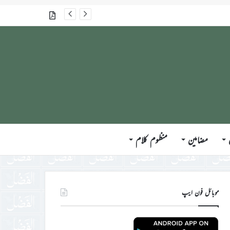
گذشتہ شمارے
مضامین
منظوم کلام
موبائل فون ایپ