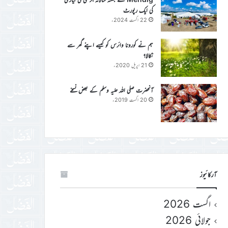
کی ایک رپورٹ
22 اگست 2024ء
ہم نے کورونا وائرس کو کیسے اپنے گھر سے
نکالا؟
21 اپریل 2020ء
آنحضرت صلی اللہ علیہ وسلم کے بعض نسخے
20 اگست 2019ء
آرکائیوز
اگست 2026
جولائی 2026