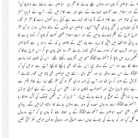
ابوبصیر کو بلایا اور واپس چلے جانے کا حکم دیا۔ ابوبصیر نے سامنے سے واویلا کیا’’
کریں گے اور اسلام سے منحرف ہوجانے کے لیے جبر سے کام لیں گے۔ آپ نے فرمایا ’’ہم
ی رضا کی خاطر صبر سے کام لوگے تو خدا خود تمہارے لیے کوئی رستہ کھول دے گا مگر ہم مجبور
عاہدوں پر کتنی پابندی تھی! ’’ناچار ابوبصیر ان لوگوں کے ساتھ واپس روانہ ہو گیا مگر
 طرح طرح کے ظلم ڈھائے جائیں گے اور اسے اسلام جیسی نعمت کو چھپا کر رکھنا پڑے گا
ی ذوالحلیفہ میں پہنچی جو مدینہ سے چند میل کے فاصلہ پر مکہ کے راستہ پر ہے توابوبصیر
دیا اور قریب تھا کہ دوسرے کوبھی نشانہ بنائے مگر وہ اپنی جان بچا کر اس طرح بھاگا کہ
ا۔ جب یہ شخص مدینہ میں پہنچا تو آنحضرتﷺ مسجد میں تشریف رکھتے تھے۔ اس کی خوف زدہ حالت
دھکا لگا ہے اور اس کے ساتھ ہی اس نے خود بھی ہانپتے کانپتے آپؐ سے عرض کیا کہ
رتﷺ نے اس سے واقعہ سنا اور تسلی دی۔ اتنے میں ابوبصیر بھی ہاتھ میں تلوار تھامے آ
 کے حوالہ کر دیا تھا اور آپ کی ذمہ داری ختم ہو گئی مگر مجھے خدا نے ظالم قوم سے
 وَیلُ اُمِّہٖ مُسْعِرُحَرْبٍ لَّوْکَانَ لَہٗ اَحَدٌ۔ یعنی اس کی ماں کے لیے خرابی ہو (یہ
 یا ناراضگی کے موقع پر بولے جاتے ہیں)۔ ‘‘ فرمایا کہ ’’یہ شخص توجنگ کی آگ بھڑکا رہا
ا کہ آنحضرتﷺ اسے بہرحال معاہدہ کی وجہ سے واپس جانے کا ارشاد فرمائیں گے۔ چنانچہ
یرُدُّہٗ اِلَیھِمْ۔ یعنی ’’جب ابوبصیر نے آنحضرتﷺ کے یہ الفاظ سنے تو جان لیا کہ آپؐ بہرحال
کل گیا اور مکہ جانے کی بجائے جہاں اسے جسمانی اور روحانی دونوں موتیں نظر آتی تھیں