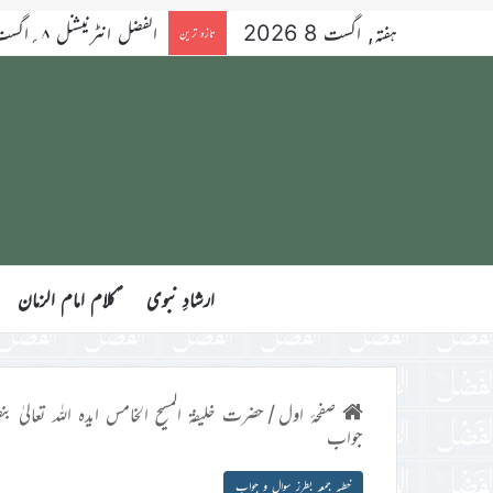
ہفتہ, اگست 8 2026
الفضل انٹرنیشنل ۸؍اگست ۲۰۲۶ء
تازہ ترین
ارشادِ نبوی
ؑکلام امام الزمان
صفحۂ اول
/
حضرت خلیفۃ المسیح الخامس ایدہ اللہ تعالیٰ بنص
جواب
خطبہ جمعہ بطرز سوال و جواب