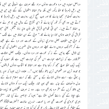
دراصل معاہدہ میں مرد وعورت دونوں مراد تھے صرف بے انصافی ہی نہیں بلکہ ان
میں رجل (مرد) کا لفظ مذکور نہیں بلکہ عام الفاظ استعمال کئے گئے ہیں جن م
روایت کومقدم سمجھا جائے گا اور جب صحیح ترین روایت میں رجل (مرد) کا لفظ آ
آتے ہیں وہ بھی اگر غور کیا جائے تو اسی تشریح کے حامل ہیں جو ہم نے او
یہ الفاظ آتے ہیں:۔ مَنْ اَتٰی مُحَمَّدًامِنْ قُرَیْشٍ بِغَیرِ اِذْنِ وَلِیَّہٖ رَدَّ
قریش کی طرف واپس لوٹا دیا جائے گا۔‘‘ عربي کے ان الفاظ ميں بے شک ’’مرد‘‘ 
کہ عربي ميں بخلاف بعض دوسري زبانوں کے عورت اور مرد کے ليے عليحدہ علي
لے کر آخرتک مردوں والے صيغے اور مردوں والي ضميريں استعمال کي گئي ہي
ہي شامل سمجھے جائيں گے نہ کہ عورت اور مرد دونوں۔ بيشک بعض اوقات ع
مگرظاہر ہے کہ زيرِبحث عبارت اس قسم کي عبارت نہيں ہے بلکہ معاہدہ کي 
ايک ايک لفظ سوچ سمجھ کر رکھا جاتا ہے اور الفاظ کا انتخاب دونوں فريقوں 
جو محدود ترين اور مخصوص ترين پہلو رکھتے ہوں۔‘‘… علاوہ ازيں جيسا کہ اوپر 
پر ہوتی ہے، اسے واپس لوٹانے کے یہ معنی تھے کہ اسے اسلام لانے کے بع
عدل وانصاف کے جذبہ سے بھی بعید تھا۔ بیشک ایک مرد کو واپس لوٹانے می
میں مبتلا کریں گے مگر مرد پھربھی مرد ہے۔ وہ نہ صرف تکلیفوں کا زیادہ مقاب
لیے بچاؤ کے کئی راستے کھول سکتا ہے’’ جیسا کہ ابوبصیر نے کیا تھا۔ 
جبری محرومی کی صورت تھی اور یا موت۔ اندریں حالات آنحضرتﷺ جیسی رح
کے مظالم کی طرف لوٹا دیتے۔ پس جو کچھ کیا گیا وہ نہ صرف معاہدہ کے الف