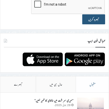
موبائل فون ایپ
مقبول
حال ہی میں
تبصرے
’’میری سر شت میں ناکامی کا خمیر نہیں‘‘
29 جولائی 2025ء