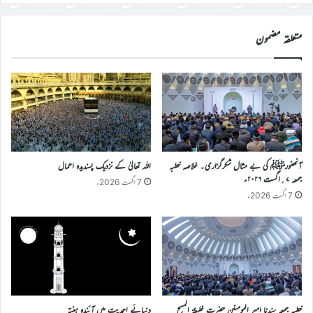
درج
کریں
متعلقہ مضمون
آنحضورﷺ کی بے مثال شکرگزاری۔ خلاصہ خطبہ
اللہ تعالیٰ کے نزدیک پسندیدہ اعمال
جمعہ ۷؍اگست ۲۰۲۶ء
7 اگست 2026ء
7 اگست 2026ء
خطبہ جمعہ سیّدنا امیر المومنین حضرت خلیفۃ المسیح
دنیائے احمدیت میں آئندہ ہفتہ