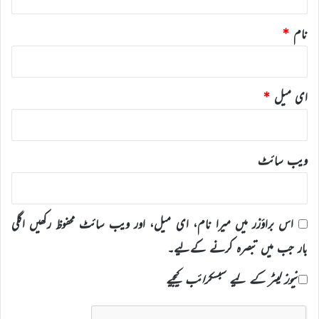
نام
*
ای میل
*
ویب‌ سائٹ
اس براؤزر میں میرا نام، ای میل، اور ویب سائٹ محفوظ رکھیں اگلی
بار جب میں تبصرہ کرنے کےلیے۔
نیوز لیٹر کے لیے سبسکرائب کیجیے