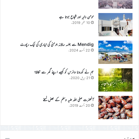
مومن دلیر اور شجاع ہوتا ہے
10 ستمبر 2019ء
Mendig سے جلسہ سالانہ جرمنی کی تیاری کی ایک رپورٹ
22 اگست 2024ء
ہم نے کورونا وائرس کو کیسے اپنے گھر سے نکالا؟
21 اپریل 2020ء
آنحضرت صلی اللہ علیہ وسلم کے بعض نسخے
20 اگست 2019ء