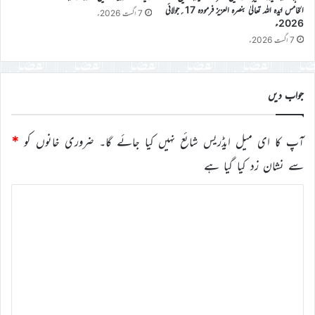
الخامس ایّدہ اللہ تعالیٰ بنصرہ العزیز فرمودہ 17؍جولائی
7 اگست 2026ء
2026ء
7 اگست 2026ء
جواب دیں
آپ کا ای میل ایڈریس شائع نہیں کیا جائے گا۔
ضروری خانوں کو
*
سے نشان زد کیا گیا ہے
ت
ب
ص
ر
ہ
*