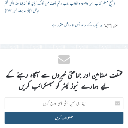
(صحیح مسلم كتاب البر والصلة والآداب باب رَغِمَ أَنْفُ مَنْ أَدْرَكَ أَبَوَيْهِ أَوْ أَحَدَهُمَا عِنْدَ الْكِبَرِ فَلَمْ
يَدْخُلِ الْجَنَّةَ حدیث نمبر ۴۶۱۳)
مزید پڑھیں:
ہر ایک کے ساتھ اُس کا ساتھی مقرر ہے
مختلف مضامین اور جماعتی خبروں سے آگاہ رہنے کے
لیے ہمارے نیوز لیٹر کو سبسکرائب کریں
اپنا
ای
میل
آئی
ڈی