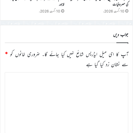
کی مصروفیات
لاہور
10 اگست 2026ء
10 اگست 2026ء
جواب دیں
آپ کا ای میل ایڈریس شائع نہیں کیا جائے گا۔
ضروری خانوں کو
*
سے نشان زد کیا گیا ہے
ت
ب
ص
ر
ہ
*