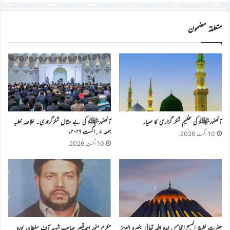
درج
کریں
متعلقہ مضمون
آنحضورﷺ کی عظیم شکر گزاری کا معیار
آنحضورﷺ کی بے مثال شکرگزاری۔ خلاصہ خطبہ
جمعہ ۷؍اگست ۲۰۲۶ء
10 اگست 2026ء
10 اگست 2026ء
حضرت خلیفۃ المسیح الخامس ایدہ اللہ تعالیٰ بنصرہ العزیز
مکرم منور احمدقیصر صاحب شہید آف سلطان پورہ