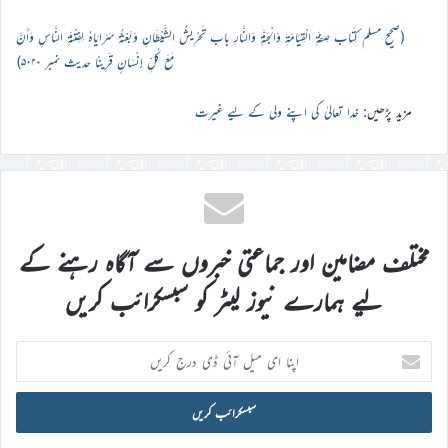
(صحیح مسلم كِتَاب صِفَةِ الْقِيَامَةِ وَالْجَنَّةِ وَالنَّارِ باب تَحْرِيشُ الشَّيْطَانِ وَبَعْثُهُ سَرَايَاهُ لِفِتْنَةِ النَّاسِ وَأَنَّ
مَعَ كُلِّ إِنْسَانٍ قَرِينًا حدیث نمبر ۵۰۲۰)
مزید پڑھیں:
خدا تعالیٰ کی اپنے ولی کے لیے غیرت
مختلف مضامین اور جماعتی خبروں سے آگاہ رہنے کے
لیے ہمارے نیوز لیٹر کو سبسکرائب کریں
اپنا
ای
میل
آئی
ڈی