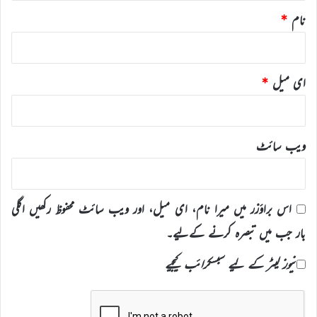
نام
*
ای میل
*
ویب‌ سائٹ
اس براؤزر میں میرا نام، ای میل، اور ویب سائٹ محفوظ رکھیں اگلی
بار جب میں تبصرہ کرنے کےلیے۔
نیوز لیٹر کے لیے سبسکرائب کیجیے