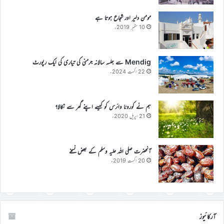
مومن دلیر اور شجاع ہوتا ہے
10 ستمبر 2019ء
Mendig سے جلسہ سالانہ جرمنی کی تیاری کی ایک رپورٹ
22 اگست 2024ء
ہم نے کورونا وائرس کو کیسے اپنے گھر سے نکالا؟
21 اپریل 2020ء
آنحضرت صلی اللہ علیہ وسلم کے بعض نسخے
20 اگست 2019ء
آرکائیوز