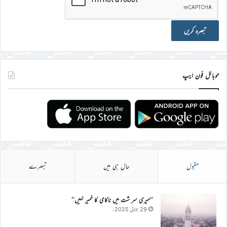
موبائل فون ایپ
مقبول
حال ہی میں
تبصرے
’’میری سر شت میں ناکامی کا خمیر نہیں‘‘
29 جولائی 2025ء